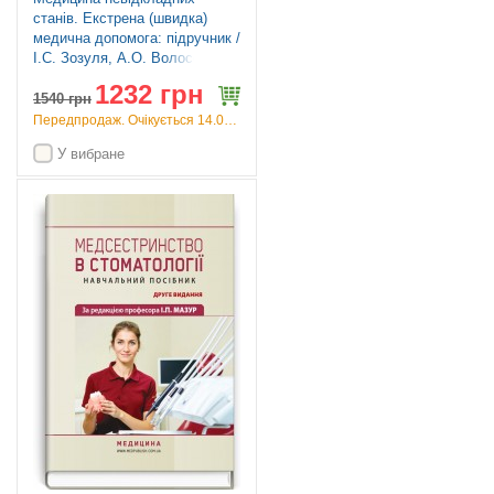
станів. Екстрена (швидка)
медична допомога: підручник /
I.С. Зозуля, А.О. Волосовець,
О.Г. Шекера та ін. — 5-е
1232 грн
видання
1540
грн
Передпродаж. Очікується 14.09.26
У вибране