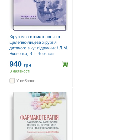
Хірургічна стоматологія та
щелепно-лицева хірургія
дитячого віку: підручник / Л.М.
Яковенко, В.Г. Черкасов, І.Л.
Чехова та ін. — 2-е видання
940
грн
В наявності
У вибране