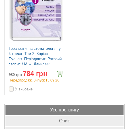
Терапевтична стоматологія: у
4 томах. Том 2. Карієс.
Пульпіт. Періодонтит. Ротовий
сепсис / М.Ф. Данилевський,
А.В. Борисенко. — 4-е
784 грн
видання
980
грн
Передпродаж. Випуск 15.09.26
У вибране
Усе про книгу
Опис