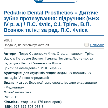
Pediatric Dental Prosthetics = Дитяче
зубне протезування: підручник (ВНЗ
ІV р. а.) / П.С. Фліс, С.І. Тріль, В.П.
Вознюк та ін.; за ред. П.С. Фліса
70881
Продана, не перевипускається
У вибране
Автори:
Петро Семенович Фліс, Стефан Іванович Тріль,
Василь Петрович Вознюк, Галина Петрівна Леоненко;
за
редакціє
ю Петра Семеновича Фліса
Гриф:
рекомендовано МОН України
Аудиторія:
для студентів вищих медичних навчальних
закладів ІV рівня акредитації
Видавництво:
Всеукраїнське спеціалізоване видавництво
«Медицина»
Мова:
англійська
Рік:
2012
Кількість сторінок:
176 (кольорові)
ISBN:
978-617-505-066-8