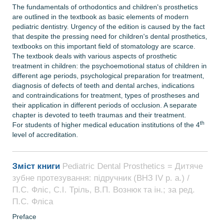
The fundamentals of orthodontics and children's prosthetics
are outlined in the textbook as basic elements of modern
pediatric dentistry. Urgency of the edition is caused by the fact
that despite the pressing need for children's dental prosthetics,
textbooks on this important field of stomatology are scarce.
The textbook deals with various aspects of prosthetic
treatment in chil­dren: the psychoemotional status of children in
different age periods, psychological preparation for treatment,
diagnosis of defects of teeth and dental arches, indications
and contraindications for treatment, types of prostheses and
their application in different periods of occlusion. A separate
chapter is devoted to teeth traumas and their treatment.
th
For students of higher medical education institutions of the 4
level of accreditation.
Зміст книги
Pediatric Dental Prosthetics = Дитяче
зубне протезування: підручник (ВНЗ ІV р. а.) /
П.С. Фліс, С.І. Тріль, В.П. Вознюк та ін.; за ред.
П.С. Фліса
Preface