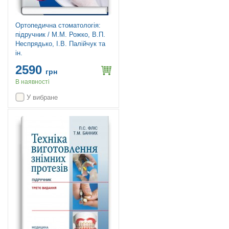
Ортопедична стоматологія:
підручник / М.М. Рожко, В.П.
Неспрядько, І.В. Палійчук та
ін.
2590
грн
В наявності
У вибране