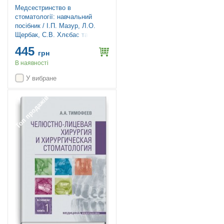
Медсестринство в
стоматології: навчальний
посібник / І.П. Мазур, Л.О.
Щербак, С.В. Хлєбас та ін. —
2-е видання
445
грн
В наявності
У вибране
Топ продажів