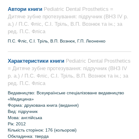
Автори книги
Pediatric Dental Prosthetics =
Дитяче зубне протезування: підручник (ВНЗ ІV р.
а.) / П.С. Фліс, С.І. Тріль, В.П. Вознюк та ін.; за
ред. П.С. Фліса
П.С. Фліс, С.І. Тріль, В.П. Вознюк, Г.П. Леоненко
Характеристики книги
Pediatric Dental Prosthetics
= Дитяче зубне протезування: підручник (ВНЗ ІV
р. а.) / П.С. Фліс, С.І. Тріль, В.П. Вознюк та ін.; за
ред. П.С. Фліса
Видавництво: Всеукраїнське спеціалізоване видавництво
«Медицина»
Форма: друкована книга (видання)
Вид: підручник
Мова: англійська
Рік: 2012
Кількість сторінок: 176 (кольорові)
Обкладинка: тверда