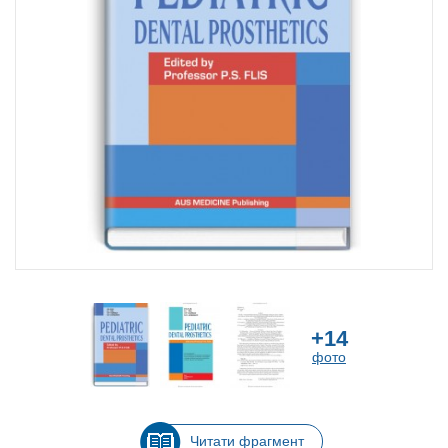
+14
фото
Читати фрагмент