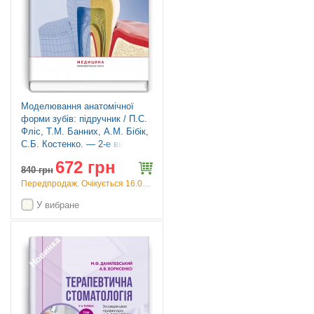
Моделювання анатомічної
форми зубів: підручник / П.С.
Фліс, Т.М. Банних, А.М. Бібік,
С.Б. Костенко. — 2-е видання
672 грн
840
грн
Передпродаж. Очікується 16.09.26
У вибране
Новинка