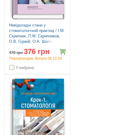
Невідкладні стани у
стоматологічній практиці / І.М.
Скрипник, П.М. Скрипников,
О.В. Гуржій, О.А. Шапошник.
— 3-є видання
376 грн
470
грн
Передпродаж. Випуск 08.10.26
У вибране