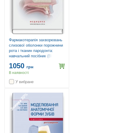
Фармакотерапія захворювань
слизової оболонки порожнини
рота і тканин пародонта:
навчальний посібник (ВНЗ IV
р. а.) / А.В. Борисенко, М.Ф.
1050
Данилевский, М.А. Мохорт та
грн
ін.; за ред. А.В. Борисенка
В наявності
У вибране
Знижка 20%