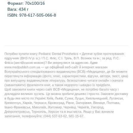
Формат: 70х100/16
Вага: 434 г
ISBN:
978-617-505-066-8
Потрібно купити книгу Pediatric Dental Prosthetics = Дитяче зубне протезування:
підручник (ВНЗ ІV р. а.) / П.С. Фліс, С.І. Тріль, В.П. Вознюк та ін.; за ред. П.С.
Фліса (англійською мовою)? Ви звернулися за адресою. Адже
www.medpublish.com.ua — це офіційний веб-сайт й інтернет магазин
Всеукраїнського спеціалізованого видавництва (ВСВ) «Медицина», де Ви можете
переглянути інформацію (фото, опис, характеристики, відгуки, автори, зміст, ціна)
про випущену видавництвом літературу, безкоштовно читати онлайн і скачати
(завантажити) фрагменти книг, а також недорого і швидко їх придбати.
Щоб замовити книги через сайт ВСВ «Медицина», не потрібно багато часу і
докладати великих зусиль. Це можна зробити дешево і просто. Замовте доставку
в будь-яке місто по Україні: Київ, Львів, Суми, Луцьк, Хмельницький, Луганськ,
Кременчук, Харків, Черкаси, Кіровоград, Рівне, Запоріжжя, Вінниця, Полтава,
Івано-Франківськ, Миколаїв, Житомир, Чернівці, Чернігів, Ужгород,
Дніпропетровськ, Тернопіль, Херсон та в інші міста. Якщо у Вас виникли
запитання, телефонуйте: (044) 537-63-62, 581-15-67.