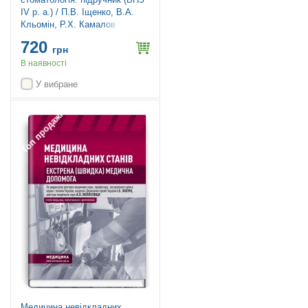
IV р. а.) / П.В. Іщенко, В.А.
Кльомін, Р.Х. Камалов та ін.
720
грн
В наявності
У вибране
Топ продажів
Медицина невідкладних