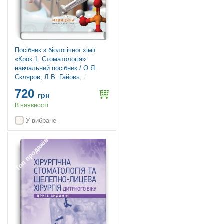
Посібник з біологічної хімії
«Крок 1. Стоматологія»:
навчальний посібник / О.Я.
Скляров, Л.В. Гайова, Л.В.
Яніцька, З.М. Скоробогатова,
720
О.П. Хаврона, Т.І. Бондарчук
грн
В наявності
У вибране
Топ продажів