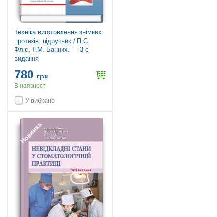
Техніка виготовлення знімних
протезів: підручник / П.С.
Фліс, Т.М. Банних. — 3-є
видання
780
грн
В наявності
У вибране
Новинка