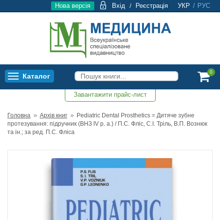
Нова версія
Вхід
Реєстрація
УКР
/
РУС
/
0
Каталог
Toggle
navigation
Завантажити прайс-лист
0
Головна
Архів книг
Pediatric Dental Prosthetics = Дитяче зубне
протезування: підручник (ВНЗ ІV р. а.) / П.С. Фліс, С.І. Тріль, В.П. Вознюк
та ін.; за ред. П.С. Фліса