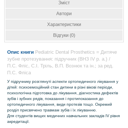
Зміст
Автори
Характеристики
Відгуки (0)
Опис книги
Pediatric Dental Prosthetics = Дитяче
зубне протезування: підручник (ВНЗ ІV р. а.) /
П.С. Фліс, С.І. Тріль, В.П. Вознюк та ін.; за ред.
П.С. Фліса
У підручнику розглянуті аспекти ортопедичного лікування у
дітей: психоемоційний стан дитини в різні вікові періоди,
психологічна підготовка до лікування, діагностика дефектів
зубів і зубних рядів, показання і протипоказання до
ортопедичного лікування, види протезів тощо. Окремий
розділ присвячено травмам зубів і їх лікуванню.
Для студентів вищих медичних навчальних закладів IV рівня
акредитації.