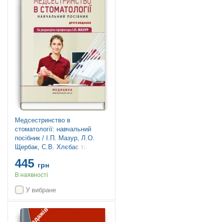
Медсестринство в
стоматології: навчальний
посібник / І.П. Мазур, Л.О.
Щербак, С.В. Хлєбас та ін. —
2-е видання
445
грн
В наявності
У вибране