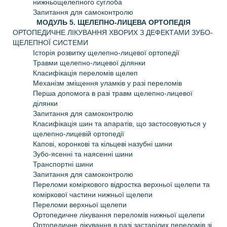
нижньощелепного суглоба
Запитання для самоконтролю
МОДУЛЬ 5. ЩЕЛЕПНО-ЛИЦЕВА ОРТОПЕДІЯ
ОРТОПЕДИЧНЕ ЛІКУВАННЯ ХВОРИХ З ДЕФЕКТАМИ ЗУБО-
ЩЕЛЕПНОЇ СИСТЕМИ
Історія розвитку щелепно-лицевої ортопедії
Травми щелепно-лицевої ділянки
Класифікація переломів щелеп
Механізм зміщення уламків у разі переломів
Перша допомога в разі травм щелепно-лицевої
ділянки
Запитання для самоконтролю
Класифікація шин та апаратів, що застосовуються у
щелепно-лицевій ортопедії
Капові, коронкові та кільцеві назубні шини
Зубо-ясенні та наясенні шини
Транспортні шини
Запитання для самоконтролю
Переломи коміркового відростка верхньої щелепи та
коміркової частини нижньої щелепи
Переломи верхньої щелепи
Ортопедичне лікування переломів нижньої щелепи
Ортопедичне лікування в разі застарілих переломів зі