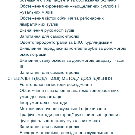
Зовнішній огляд пацієнта та обстеження обличчя
Обстеження скронево-нижньощелепних суглобів і
жувальних м’язів
Обстеження кісток обличчя та регіонарних
лімфатичних вузлів
Визначення рухомості зубів
Запитання для самоконтролю
Одонтопародонтограма за В.Ю. Курляндським
Виявлення передчасних контактів зубів за допомогою
оклюзіограми
Вивчення стану оклюзії за допомогою апарату T-scan
III
Запитання для самоконтролю
СПЕЦІАЛЬНІ (ДОДАТКОВІ) МЕТОДИ ДОСЛІДЖЕННЯ
Рентгенологічні методи дослідження
Обстеження і визначення анатомо-топографічних
умов для імплантації
Інструментальні методи
Методи визначення жувальної ефективності
Графічні методи реєстрації рухів нижньої щелепи і
функціонального стану жувальних м’язів
Запитання для самоконтролю
Електроміографічне дослідження жувальних та