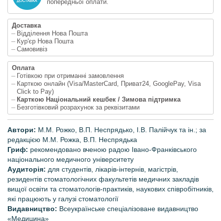
попередньої оплати.
Доставка
Відділення Нова Пошта
Кур'єр Нова Пошта
Самовивіз
Оплата
Готівкою при отриманні замовлення
Карткою онлайн (Visa/MasterCard, Приват24, GooglePay, Visa
Click to Pay)
Карткою Національний кешбек / Зимова підтримка
Безготівковий розрахунок за реквізитами
Автори:
М.М. Рожко, В.П. Неспрядько, І.В. Палійчук та ін
.; за
редакцією М.М. Рожка, В.П. Неспрядька
Гриф:
рекомендовано вченою радою Івано-Франківського
національного медичного університету
Аудиторія:
для студентів, лікарів-інтернів, магістрів,
резидентів стоматологічних факультетів медичних закладів
вищої освіти та стоматологів-практиків, наукових співробітників,
які працюють у галузі стоматології
Видавництво:
Всеукраїнське спеціалізоване видавництво
«Медицина»