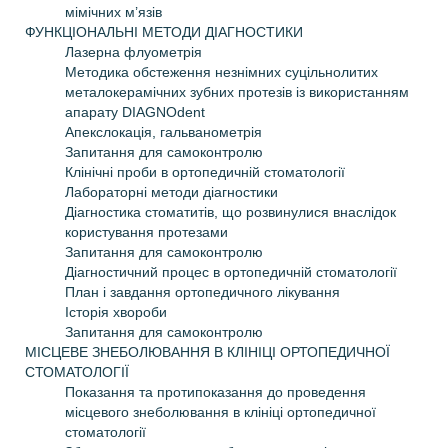
мімічних м’язів
ФУНКЦІОНАЛЬНІ МЕТОДИ ДІАГНОСТИКИ
Лазерна флуометрія
Методика обстеження незнімних суцільнолитих
металокерамічних зубних протезів із використанням
апарату DIAGNOdent
Апекслокація, гальванометрія
Запитання для самоконтролю
Клінічні проби в ортопедичній стоматології
Лабораторні методи діагностики
Діагностика стоматитів, що розвинулися внаслідок
користування протезами
Запитання для самоконтролю
Діагностичний процес в ортопедичній стоматології
План і завдання ортопедичного лікування
Історія хвороби
Запитання для самоконтролю
МІСЦЕВЕ ЗНЕБОЛЮВАННЯ В КЛІНІЦІ ОРТОПЕДИЧНОЇ
СТОМАТОЛОГІЇ
Показання та протипоказання до проведення
місцевого знеболювання в клініці ортопедичної
стоматології