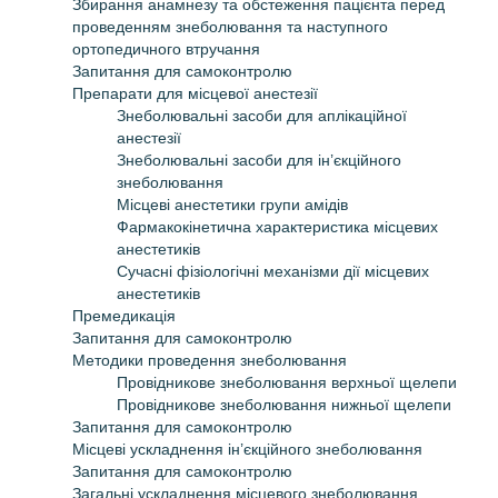
Збирання анамнезу та обстеження пацієнта перед
проведенням знеболювання та наступного
ортопедичного втручання
Запитання для самоконтролю
Препарати для місцевої анестезії
Знеболювальні засоби для аплікаційної
анестезії
Знеболювальні засоби для ін’єкційного
знеболювання
Місцеві анестетики групи амідів
Фармакокінетична характеристика місцевих
анестетиків
Сучасні фізіологічні механізми дії місцевих
анестетиків
Премедикація
Запитання для самоконтролю
Методики проведення знеболювання
Провідникове знеболювання верхньої щелепи
Провідникове знеболювання нижньої щелепи
Запитання для самоконтролю
Місцеві ускладнення ін’єкційного знеболювання
Запитання для самоконтролю
Загальні ускладнення місцевого знеболювання