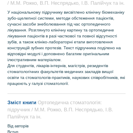
/ М.М. Рожко, В.П. Неспрядько, І.В. Палійчук та ін.
У національному підручнику висвітлено клінічну біомеханіку
зубо-щелепної системи, методи обстеження пацієнтів,
сучасні засоби знеболювання під час ортопедичного
лікування. Розглянуто клінічну картину та ортопедичне
лікування пацієнтів в разі часткової та повної відсутності
зубів, а також клініко-лабораторні етапи виготовлення
конструкцій зубних протезів. Текст підручника поділено на
відповідні модулі і доповнено багатим оригінальним
ілюстративним матеріалом.
Для студентів, лікарів-інтернів, магістрів, резидентів
стоматологічних факультетів медичних закладів вищої
освіти та стоматологів-практиків, наукових співробітників, які
працюють у галузі стоматології.
Зміст книги
Ортопедична стоматологія:
підручник / М.М. Рожко, В.П. Неспрядько, І.В.
Палійчук та ін.
Від авторів
Вступ