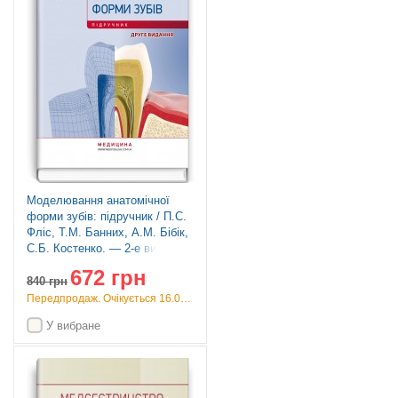
Моделювання анатомічної
форми зубів: підручник / П.С.
Фліс, Т.М. Банних, А.М. Бібік,
С.Б. Костенко. — 2-е видання
672 грн
840
грн
Передпродаж. Очікується 16.09.26
У вибране