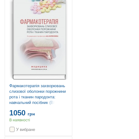
Фармакотерапія захворювань
слизової оболонки порожнини
рота і тканин пародонта:
навчальний посібник (ВНЗ IV
р. а.) / А.В. Борисенко, М.Ф.
1050
Данилевский, М.А. Мохорт та
грн
ін.; за ред. А.В. Борисенка
В наявності
У вибране