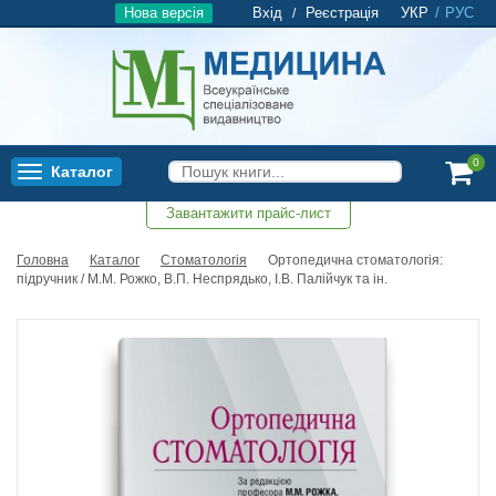
Нова версія
Вхід
Реєстрація
УКР
/
РУС
/
0
Каталог
Toggle
navigation
Завантажити прайс-лист
0
Головна
Каталог
Стоматологія
Ортопедична стоматологія:
підручник / М.М. Рожко, В.П. Неспрядько, І.В. Палійчук та ін.