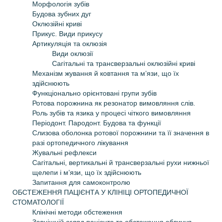
Морфологія зубів
Будова зубних дуг
Оклюзійні криві
Прикус. Види прикусу
Артикуляція та оклюзія
Види оклюзії
Сагітальні та трансверзальні оклюзійні криві
Механізм жування й ковтання та м’язи, що їх
здійснюють
Функціонально орієнтовані групи зубів
Ротова порожнина як резонатор вимовляння слів.
Роль зубів та язика у процесі чіткого вимовляння
Періодонт. Пародонт. Будова та функції
Слизова оболонка ротової порожнини та її значення в
разі ортопедичного лікування
Жувальні рефлекси
Сагітальні, вертикальні й трансверзальні рухи нижньої
щелепи і м’язи, що їх здійснюють
Запитання для самоконтролю
ОБСТЕЖЕННЯ ПАЦІЄНТА У КЛІНІЦІ ОРТОПЕДИЧНОЇ
СТОМАТОЛОГІЇ
Клінічні методи обстеження