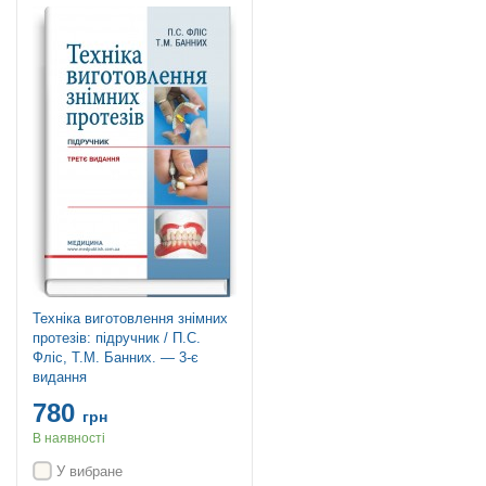
Техніка виготовлення знімних
протезів: підручник / П.С.
Фліс, Т.М. Банних. — 3-є
видання
780
грн
В наявності
У вибране