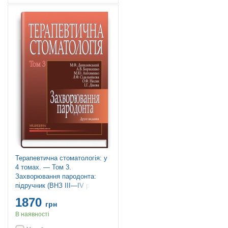
Терапевтична стоматологія: у
4 томах. — Том 3.
Захворювання пародонта:
підручник (ВНЗ ІІІ—ІV р. а.) /
М.Ф. Данилевський, А.В.
1870
Борисенко, М.Ю. Антоненко та
грн
ін.; за ред. А.В. Борисенка. —
В наявності
2-е вид., пере