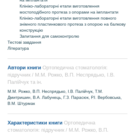
на імплантати
Клініко-лабораторні етапи виготовлення
мостоподібного протеза з опорами на імплантати
Клініко-лабораторні етапи виготовлення повного
знімного пластинкового протеза з опорою на балкову
конструкцію
Запитання для самоконтролю
Тестові завдання
Література
Автори книги
Ортопедична стоматологія:
підручник / М.М. Рожко, В.П. Неспрядько, І.В.
Палійчук та ін.
М.М. Рожко, В.П. Неспрядько, І.В. Палійчук, Т.М.
Дмитришин, В.А. Лабунець, Г.З. Парасюк, Р.І. Вербовська,
В.М. Штурмак
Характеристики книги
Ортопедична
стоматологія: підручник / М.М. Рожко, В.П.