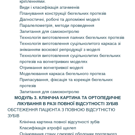
кріпленнями.
Види і класифікація атачменів
Планування конструкції бюгельних протезів
Діагностичні, робочі та допоміжні моделі
Паралелометрія, методи проведення
Запитання для самоконтролю
Технологія виготовлення паяних бюгельних протезів
Технологія виготовлення суцільнолитого каркаса зі
зніманням воскової репродукції з моделі
Технологія виготовлення суцільнолитих бюгельних
протезів на вогнетривких моделях
Отримання вогнетривкої моделі
Моделювання каркаса бюгельного протеза
Припасування, фіксація та корекція бюгельних
протезів
Запитання для самоконтролю
МОДУЛЬ 3. КЛІНІЧНА КАРТИНА ТА ОРТОПЕДИЧНЕ
ЛІКУВАННЯ В РАЗІ ПОВНОЇ ВІДСУТНОСТІ ЗУБІВ
ОБСТЕЖЕННЯ ПАЦІЄНТА З ПОВНОЮ ВІДСУТНІСТЮ
ЗУБІВ
Клінічна картина повної відсутності зубів
Класифікація атрофії щелеп
Оцінювання стану слизової оболонки протезного