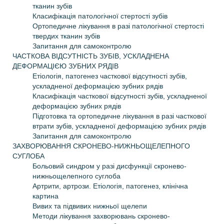
тканин зубів
Класифікація патологічної стертості зубів
Ортопедичне лікування в разі патологічної стертості
твердих тканин зубів
Запитання для самоконтролю
ЧАСТКОВА ВІДСУТНІСТЬ ЗУБІВ, УСКЛАДНЕНА
ДЕФОРМАЦІЄЮ ЗУБНИХ РЯДІВ
Етіологія, патогенез часткової відсутності зубів,
ускладненої деформацією зубних рядів
Класифікація часткової відсутності зубів, ускладненої
деформацією зубних рядів
Підготовка та ортопедичне лікування в разі часткової
втрати зубів, ускладненої деформацією зубних рядів
Запитання для самоконтролю
ЗАХВОРЮВАННЯ СКРОНЕВО-НИЖНЬОЩЕЛЕПНОГО
СУГЛОБА
Больовий синдром у разі дисфункції скронево-
нижньощелепного суглоба
Артрити, артрози. Етіологія, патогенез, клінічна
картина
Вивих та підвивих нижньої щелепи
Методи лікування захворювань скронево-