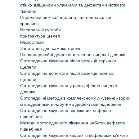
стійко зміщеними уламками та дефектами кісткової
тканини
Переломи нижньої щелепи, що неправильно
зрослися
Несправжні суглоби
Контрактура щелеп
Мікростомія
Запитання для самоконтролю
Післяопераційні дефекти щелепно-лицевої ділянки
Ортопедичне лікування після резекції верхньої
щелепи
Ортопедична допомога після резекції нижньої
щелепи
Ортопедичне лікування у разі дефектів лицевої
ділянки
Ортопедичні методи в комплексному лікуванні хворих
із вродженими й набутими дефектами піднебіння
Ортопедичне лікування вроджених дефектів
піднебіння
Методи ортопедичного лікування набутих дефектів
піднебіння
Ортопедичне лікування хворих із дефектами м’якого