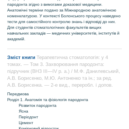
пародонта згідно з вимогами доказової медицини.
Анатомічні терміни подано за Міжнародною анатомічною
номенклатурою. У контексті Болонського процесу наведено
тести для самостійного контролю знань і відповіді до них.
Для студентів стоматологічних факультетів вищих
навчальних закладів — медичних університетів, інститутів й
академій.
Зміст книги
Терапевтична стоматологія: у 4
томах. — Том 3. Захворювання пародонта:
підручник (ВНЗ ІІІ—ІV р. а.) / М.Ф. Данилевський,
А.В. Борисенко, М.Ю. Антоненко та ін.; за ред.
А.В. Борисенка. — 2-е вид., переробл. і допов.
Передмова
Розділ 1. Анатомія та фізіологія пародонта
Розвиток пародонта
Ясна
Періодонт
Цемент
Комірковий відросток