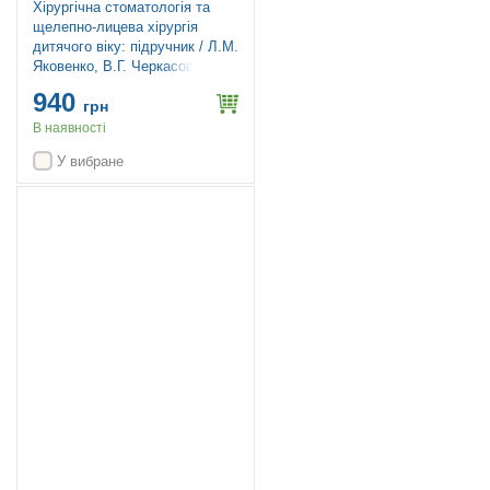
Хірургічна стоматологія та
щелепно-лицева хірургія
дитячого віку: підручник / Л.М.
Яковенко, В.Г. Черкасов, І.Л.
Чехова та ін. — 2-е видання
940
грн
В наявності
У вибране