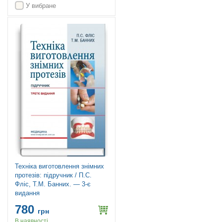
У вибране
Техніка виготовлення знімних
протезів: підручник / П.С.
Фліс, Т.М. Банних. — 3-є
видання
780
грн
В наявності