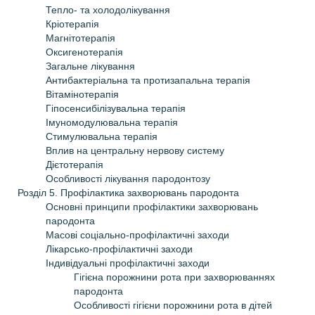
Тепло- та холодолікування
Кріотерапія
Магнітотерапія
Оксигенотерапія
Загальне лiкування
Антибактерiальна та протизапальна терапiя
Вiтамiнотерапiя
Гiпосенсибiлiзувальна терапiя
Iмуномодулювальна терапiя
Стимулювальна терапiя
Вплив на центральну нервову систему
Дiєтотерапiя
Особливостi лiкування пародонтозу
Розділ 5. Профілактика захворювань пародонта
Основні принципи профілактики захворювань
пародонта
Масовi соцiально-профiлактичнi заходи
Лiкарсько-профiлактичнi заходи
Iндивiдуальнi профiлактичнi заходи
Гігієна порожнини рота при захворюваннях
пародонта
Особливостi гiгiєни порожнини рота в дiтей