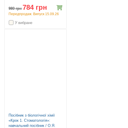
А.В. Борисенко. — 4-е
784 грн
видання
980
грн
Передпродаж. Випуск 15.09.26
У вибране
Посібник з біологічної хімії
«Крок 1. Стоматологія»:
навчальний посібник / О.Я.