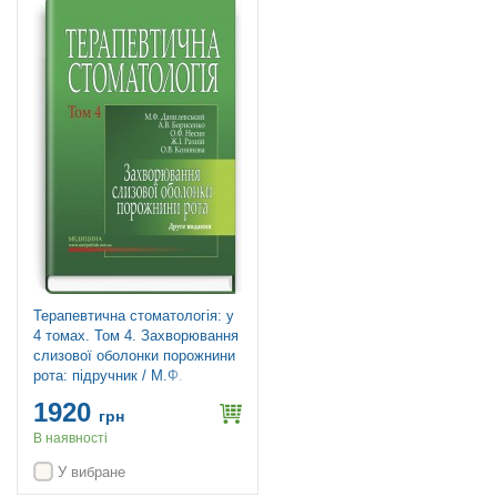
Терапевтична стоматологія: у
4 томах. Том 4. Захворювання
слизової оболонки порожнини
рота: підручник / М.Ф.
Данилевський, А.В.
1920
Борисенко, О.Ф. Несин та ін.
грн
— 2-е видання
В наявності
У вибране