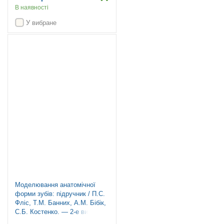
В наявності
У вибране
Знижка 20%
Моделювання анатомічної
форми зубів: підручник / П.С.
Фліс, Т.М. Банних, А.М. Бібік,
С.Б. Костенко. — 2-е видання