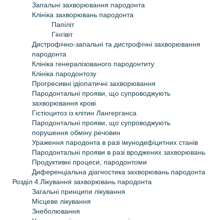
Запальнi захворювання пародонта
Клiнiка захворювань пародонта
Папіліт
Гінгівіт
Дистрофiчно-запальнi та дистрофічні захворювання
пародонта
Клiнiка генералiзованого пародонтиту
Клiнiка пародонтозу
Прогресивнi iдiопатичнi захворювання
Пародонтальнi прояви, що супроводжують
захворювання кровi
Гiстiоцитоз із клітин Лангерганса
Пародонтальнi прояви, що супроводжують
порушення обмiну речовин
Ураження пародонта в разi iмунодефiцитних станiв
Пародонтальнi прояви в разi вроджених захворювань
Продуктивнi процеси, пародонтоми
Диференцiальна дiагностика захворювань пародонта
Розділ 4.Лiкування захворювань пародонта
Загальнi принципи лiкування
Мiсцеве лiкування
Знеболювання