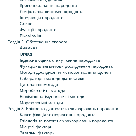
Кровопостачання пародонта
Лімфатична система пародонта
Iннервація пародонта
Слина
Функції пародонта
Вікові зміни
Розділ 2. Обстеження хворого
Анамнез
Огляд
Iндексна оцiнка стану тканин пародонта
Функцiональнi методи дослiдження пародонта
Методи дослiдження кiсткової тканини щелеп
Лабораторнi методи дiагностики
Цитологічні методи
Мікробіологічні методи
Біохімічні та імунологічні методи
Морфологiчнi методи
Розділ 3. Клiнiка та дiагностика захворювань пародонта
Класифікація захворювань пародонта
Етiологiя та патогенез захворювань пародонта
Місцеві фактори
Загальнi фактори