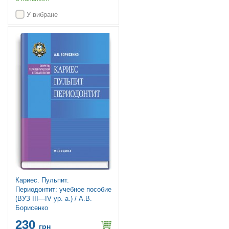
У вибране
Кариес. Пульпит.
Периодонтит: учебное пособие
(ВУЗ ІІІ—ІV ур. а.) / А.В.
Борисенко
230
грн