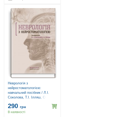
Неврологія з
нейростоматологією:
навчальний посібник / Л.І.
Соколова, Т.І. Ілляш, О.А.
Мяловицька та ін.
290
грн
В наявності