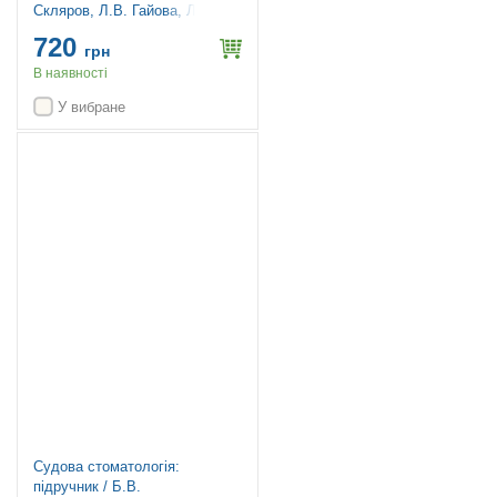
Скляров, Л.В. Гайова, Л.В.
Яніцька, З.М. Скоробогатова,
720
О.П. Хаврона, Т.І. Бондарчук
грн
В наявності
У вибране
Топ продажів
Судова стоматологія:
підручник / Б.В.