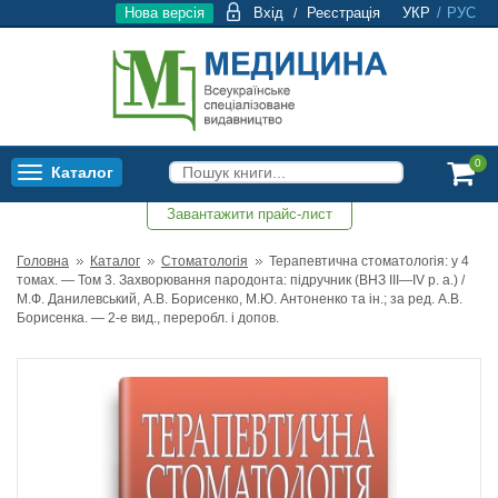
Нова версія
Вхід
Реєстрація
УКР
/
РУС
/
0
Каталог
Toggle
navigation
Завантажити прайс-лист
0
Головна
Каталог
Стоматологія
Терапевтична стоматологія: у 4
томах. — Том 3. Захворювання пародонта: підручник (ВНЗ ІІІ—ІV р. а.) /
М.Ф. Данилевський, А.В. Борисенко, М.Ю. Антоненко та ін.; за ред. А.В.
Борисенка. — 2-е вид., переробл. і допов.