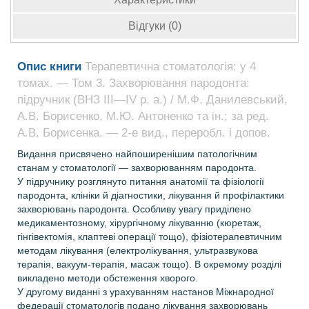
Відгуки (0)
Опис книги
Терапевтична стоматологія: у 4
томах. — Том 3. Захворювання пародонта:
підручник (ВНЗ ІІІ—ІV р. а.) / М.Ф. Данилевський,
А.В. Борисенко, М.Ю. Антоненко та ін.; за ред.
А.В. Борисенка. — 2-е вид., переробл. і допов.
Видання присвячено найпоширенішим патологічним
станам у стоматології — захворюванням пародонта.
У підручнику розглянуто питання анатомії та фізіології
пародонта, клініки й діагностики, лікування й профілактики
захворювань пародонта. Особливу увагу приділено
медикаментозному, хірургічному лікуванню (кюретаж,
гінгівектомія, клаптеві операції тощо), фізіотерапевтичним
методам лікування (електролікування, ультразвукова
терапія, вакуум-терапія, масаж тощо). В окремому розділі
викладено методи обстеження хворого.
У другому виданні з урахуванням настанов Міжнародної
федерації стоматологів подано лікування захворювань