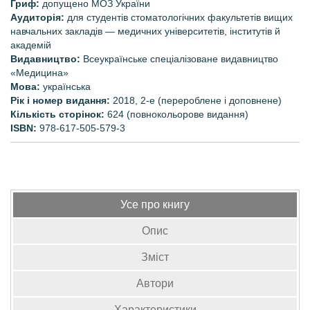
Гриф:
допущено МОЗ України
Аудиторія:
для студентів стоматологічних факультетів вищих
навчальних закладів — медичних університетів, інститутів й
академій
Видавництво:
Всеукраїнське спеціалізоване видавництво
«Медицина»
Мова:
українська
Рік і номер видання:
2018, 2-е (перероблене і доповнене)
Кількість сторінок:
624 (повнокольорове видання)
ISBN:
978-617-505-579-3
Усе про книгу
Опис
Зміст
Автори
Характеристики