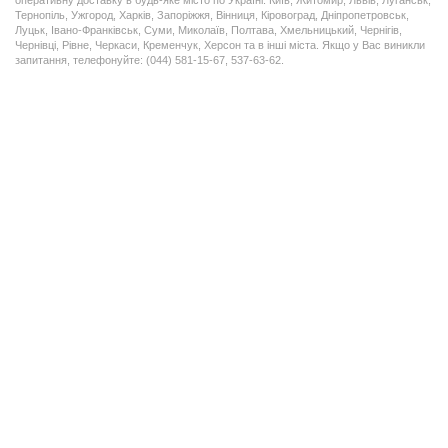
оперативну доставку в будь-яке місто по Україні: Київ, Житомир, Львів, Луганськ,
Тернопіль, Ужгород, Харків, Запоріжжя, Вінниця, Кіровоград, Дніпропетровськ,
Луцьк, Івано-Франківськ, Суми, Миколаїв, Полтава, Хмельницький, Чернігів,
Чернівці, Рівне, Черкаси, Кременчук, Херсон та в інші міста. Якщо у Вас виникли
запитання, телефонуйте: (044) 581-15-67, 537-63-62.