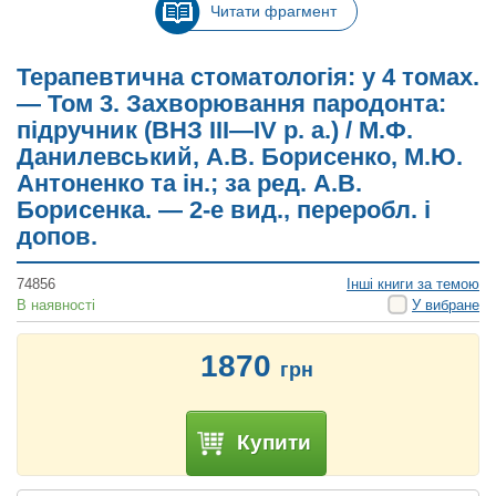
Читати фрагмент
Терапевтична стоматологія: у 4 томах.
— Том 3. Захворювання пародонта:
підручник (ВНЗ ІІІ—ІV р. а.) / М.Ф.
Данилевський, А.В. Борисенко, М.Ю.
Антоненко та ін.; за ред. А.В.
Борисенка. — 2-е вид., переробл. і
допов.
74856
Інші книги за темою
В наявності
У вибране
1870
грн
Купити