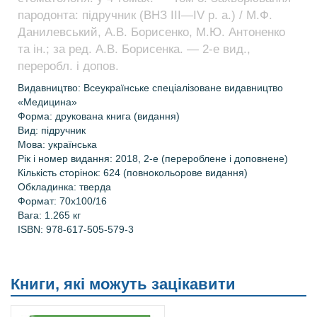
пародонта: підручник (ВНЗ ІІІ—ІV р. а.) / М.Ф.
Данилевський, А.В. Борисенко, М.Ю. Антоненко
та ін.; за ред. А.В. Борисенка. — 2-е вид.,
переробл. і допов.
Видавництво: Всеукраїнське спеціалізоване видавництво
«Медицина»
Форма: друкована книга (видання)
Вид: підручник
Мова: українська
Рік і номер видання:
2018, 2-е (перероблене і доповнене)
Кількість сторінок:
624 (повнокольорове видання)
Обкладинка: тверда
Формат: 70х100/16
Вага:
1.265 кг
ISBN: 978-617-505-579-3
Книги, які можуть зацікавити