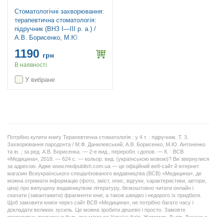
Стоматологічні захворювання:
терапевтична стоматологія:
підручник (ВНЗ І—ІІІ р. а.) /
А.В. Борисенко, М.Ю.
Антоненко, Л.В. Линовицька
1190
та ін.; за ред. А.В. Борисенка
грн
В наявності
У вибране
Потрібно купити книгу Терапевтична стоматологія : у 4 т. : підручник. Т. 3.
Захворювання пародонта / М.Ф. Данилевський, А.В. Борисенко, М.Ю. Антоненко
та ін. ; за ред. А.В. Борисенка. — 2-е вид., переробл. і допов. — К. : ВСВ
«Медицина», 2018. — 624 с. — кольор. вид. (українською мовою)? Ви звернулися
за адресою. Адже www.medpublish.com.ua — це офіційний веб-сайт й інтернет
магазин Всеукраїнського спеціалізованого видавництва (ВСВ) «Медицина», де
можна отримати інформацію (фото, зміст, опис, відгуки, характеристики, автори,
ціна) про випущену видавництвом літературу, безкоштовно читати онлайн і
скачати (завантажити) фрагменти книг, а також швидко і недорого їх придбати.
Щоб замовити книги через сайт ВСВ «Медицина», не потрібно багато часу і
докладати великих зусиль. Це можна зробити дешево і просто. Замовте