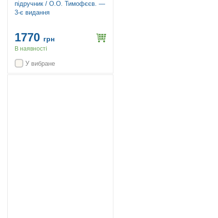
підручник / О.О. Тимофєєв. —
3-є видання
1770
грн
В наявності
У вибране
Топ продажів