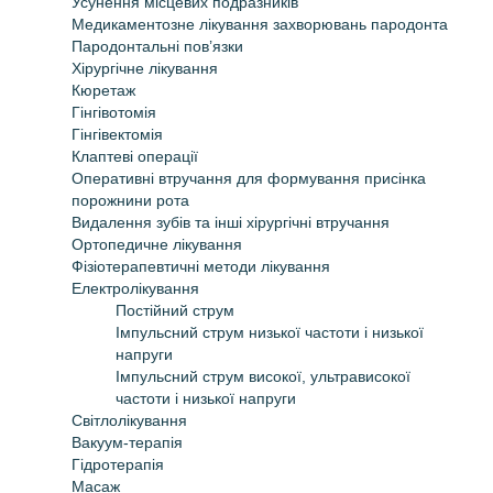
Усунення мiсцевих подразникiв
Медикаментозне лiкування захворювань пародонта
Пародонтальнi пов’язки
Хiрургiчне лiкування
Кюретаж
Гiнгiвотомiя
Гiнгiвектомiя
Клаптевi операцiї
Оперативнi втручання для формування присiнка
порожнини рота
Видалення зубiв та iншi хiрургiчнi втручання
Ортопедичне лiкування
Фiзiотерапевтичнi методи лiкування
Електролiкування
Постійний струм
Iмпульсний струм низької частоти і низької
напруги
Iмпульсний струм високої, ультрависокої
частоти і низької напруги
Світлолікування
Вакуум-терапія
Гідротерапія
Масаж