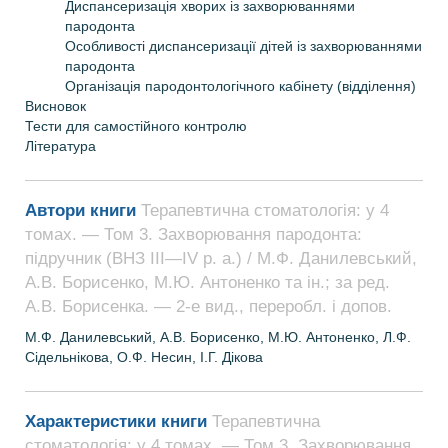
Диспансеризацiя хворих iз захворюваннями
пародонта
Особливостi диспансеризацiї дiтей iз захворюваннями
пародонта
Органiзацiя пародонтологiчного кабiнету (вiддiлення)
Висновок
Тести для самостійного контролю
Література
Автори книги
Терапевтична стоматологія: у 4
томах. — Том 3. Захворювання пародонта:
підручник (ВНЗ ІІІ—ІV р. а.) / М.Ф. Данилевський,
А.В. Борисенко, М.Ю. Антоненко та ін.; за ред.
А.В. Борисенка. — 2-е вид., переробл. і допов.
М.Ф. Данилевський, А.В. Борисенко, М.Ю. Антоненко, Л.Ф.
Сідельнікова, О.Ф. Несин, I.Г. Дікова
Характеристики книги
Терапевтична
стоматологія: у 4 томах. — Том 3. Захворювання