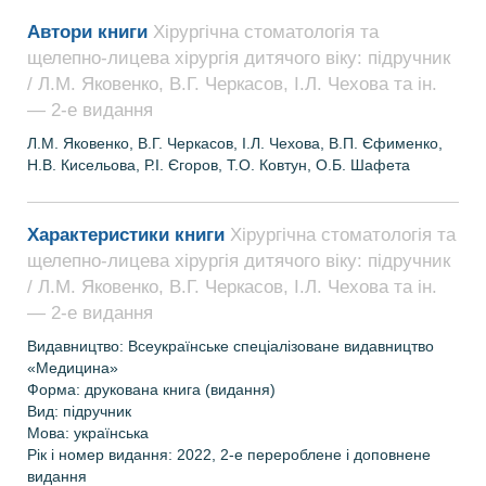
Автори книги
Хірургічна стоматологія та
щелепно-лицева хірургія дитячого віку: підручник
/ Л.М. Яковенко, В.Г. Черкасов, І.Л. Чехова та ін.
— 2-е видання
Л.М. Яковенко, В.Г. Черкасов, І.Л. Чехова, В.П. Єфименко,
Н.В. Кисельова, Р.І. Єгоров, Т.О. Ковтун, О.Б. Шафета
Характеристики книги
Хірургічна стоматологія та
щелепно-лицева хірургія дитячого віку: підручник
/ Л.М. Яковенко, В.Г. Черкасов, І.Л. Чехова та ін.
— 2-е видання
Видавництво: Всеукраїнське спеціалізоване видавництво
«Медицина»
Форма: друкована книга (видання)
Вид: підручник
Мова: українська
Рік і номер видання: 2022, 2-е перероблене і доповнене
видання