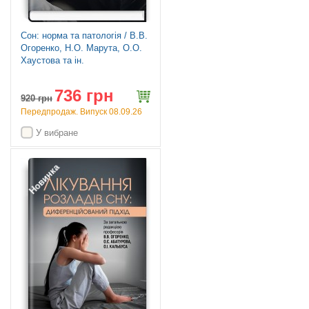
Сон: норма та патологія / В.В.
Огоренко, Н.О. Марута, О.О.
Хаустова та ін.
736 грн
920
грн
Передпродаж. Випуск 08.09.26
У вибране
Новинка