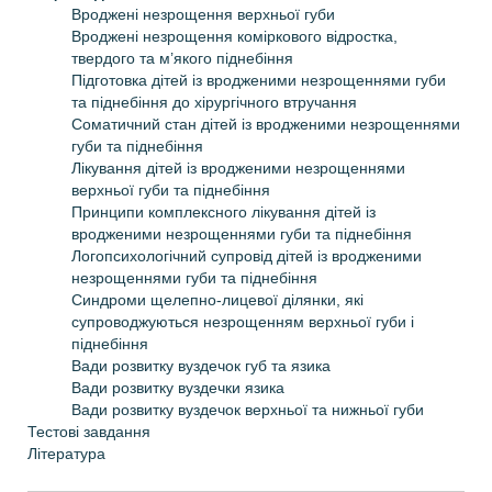
Вроджені незрощення верхньої губи
Вроджені незрощення коміркового відростка,
твердого та м’якого піднебіння
Підготовка дітей із вродженими незрощеннями губи
та піднебіння до хірургічного втручання
Соматичний стан дітей із вродженими незрощеннями
губи та піднебіння
Лікування дітей із вродженими незрощеннями
верхньої губи та піднебіння
Принципи комплексного лікування дітей із
вродженими незрощеннями губи та піднебіння
Логопсихологічний супровід дітей із вродженими
незрощеннями губи та піднебіння
Синдроми щелепно-лицевої ділянки, які
супроводжую­ться незрощенням верхньої губи і
піднебіння
Вади розвитку вуздечок губ та язика
Вади розвитку вуздечки язика
Вади розвитку вуздечок верхньої та нижньої губи
Тестові завдання
Література