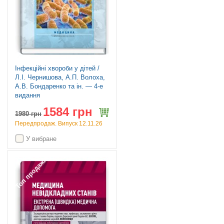
Інфекційні хвороби у дітей /
Л.I. Чернишова, А.П. Волоха,
А.В. Бондаренко та ін. — 4-е
видання
1584 грн
1980
грн
Передпродаж. Випуск 12.11.26
У вибране
Топ продажів