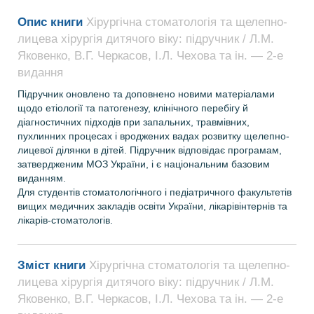
Опис книги
Хірургічна стоматологія та щелепно-
лицева хірургія дитячого віку: підручник / Л.М.
Яковенко, В.Г. Черкасов, І.Л. Чехова та ін. — 2-е
видання
Підручник оновлено та доповнено новими матеріалами
щодо етіології та патогенезу, клінічного перебігу й
діагностичних підходів при запальних, травмівних,
пухлинних процесах і вроджених вадах розвитку щелепно­
лицевої ділянки в дітей. Підручник відповідає програмам,
затвердженим МОЗ України, і є національним базовим
виданням.
Для студентів стоматологічного і педіатричного факультетів
вищих медичних закладів освіти України, лікарів­інтернів та
лікарів­-стоматологів.
Зміст книги
Хірургічна стоматологія та щелепно-
лицева хірургія дитячого віку: підручник / Л.М.
Яковенко, В.Г. Черкасов, І.Л. Чехова та ін. — 2-е