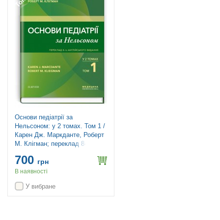
Основи педіатрії за
Нельсоном: у 2 томах. Том 1 /
Карен Дж. Маркданте, Роберт
М. Клігман; переклад 8-го
англ. видання
700
грн
В наявності
У вибране