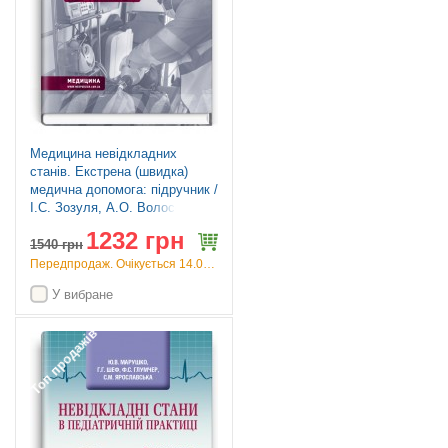
Медицина невідкладних
станів. Екстрена (швидка)
медична допомога: підручник /
I.С. Зозуля, А.О. Волосовець,
О.Г. Шекера та ін. — 5-е
1232 грн
видання
1540
грн
Передпродаж. Очікується 14.09.26
У вибране
Топ продажів