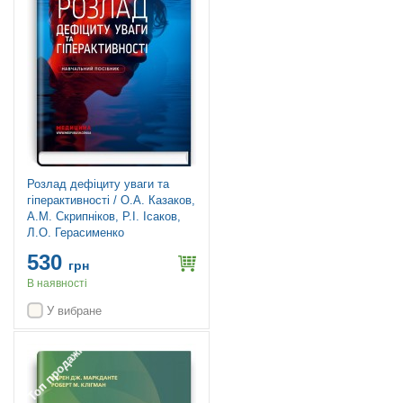
Розлад дефіциту уваги та
гіперактивності / О.А. Казаков,
А.М. Скрипніков, Р.І. Ісаков,
Л.О. Герасименко
530
грн
В наявності
У вибране
Топ продажів