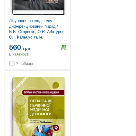
Лікування розладів сну:
диференційований підхід /
В.В. Огоренко, О.Є. Абатуров,
О.І. Кальбус та ін.
560
грн
В наявності
У вибране
Топ продажів