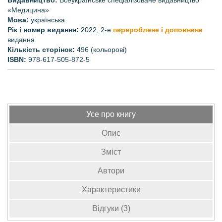
Видавництво:
Всеукраїнське спеціалізоване видавництво
«Медицина»
Мова:
українська
Рік і номер видання:
2022, 2-е
перероблене і доповнене
видання
Кількість сторінок:
496 (кольорові)
ISBN:
978-617-505-872-5
Усе про книгу
Опис
Зміст
Автори
Характеристики
Відгуки (3)