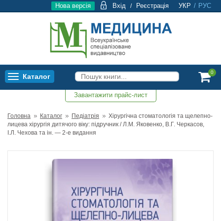
Нова версія
Вхід
Реєстрація
УКР
/
РУС
/
0
Каталог
Toggle
navigation
Завантажити прайс-лист
0
Головна
Каталог
Педіатрія
Хірургічна стоматологія та щелепно-
лицева хірургія дитячого віку: підручник / Л.М. Яковенко, В.Г. Черкасов,
І.Л. Чехова та ін. — 2-е видання
Топ продажів