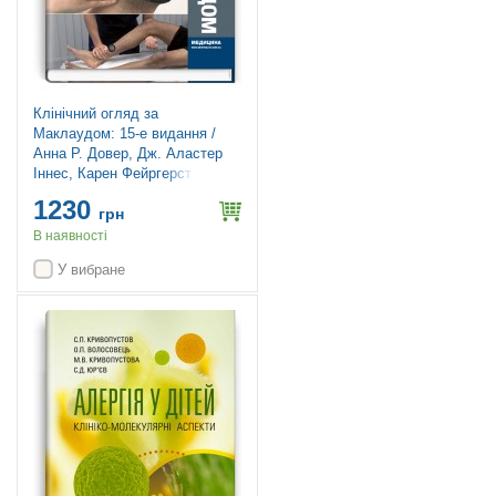
Клінічний огляд за
Маклаудом: 15-е видання /
Анна Р. Довер, Дж. Аластер
Іннес, Карен Фейргерст
1230
грн
В наявності
У вибране