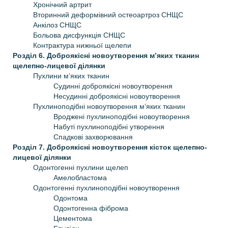
Хронічний артрит
Вторинний деформівний остеоартроз СНЩС
Анкілоз СНЩС
Больова дисфункція СНЩС
Контрактура нижньої щелепи
Розділ 6. Доброякісні новоутворення м’яких тканин
щелепно-лицевої ділянки
Пухлини м’яких тканин
Судинні доброякісні новоутворення
Несудинні доброякісні новоутворення
Пухлиноподібні новоутворення м’яких тканин
Вроджені пухлиноподібні новоутворення
Набуті пухлиноподібні утворення
Спадкові захворювання
Розділ 7. Доброякісні новоутворення кісток щелепно-
лицевої ділянки
Одонтогенні пухлини щелеп
Амелобластома
Одонтогенні пухлиноподібні новоутворення
Одонтома
Одонтогенна фіброма
Цементома