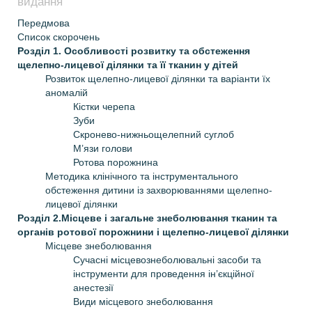
видання
Передмова
Список скорочень
Розділ 1. Особливості розвитку та обстеження
щелепно-лицевої ділянки та її тканин у дітей
Розвиток щелепно-лицевої ділянки та варіанти їх
аномалій
Кістки черепа
Зуби
Скронево-нижньощелепний суглоб
М’язи голови
Ротова порожнина
Методика клінічного та інструментального
обстеження дитини із захворюваннями щелепно-
лицевої ділянки
Розділ 2.Місцеве і загальне знеболювання тканин та
органів ротової порожнини і щелепно-лицевої ділянки
Місцеве знеболювання
Сучасні місцевознеболювальні засоби та
інструменти для проведення ін’єкційної
анестезії
Види місцевого знеболювання