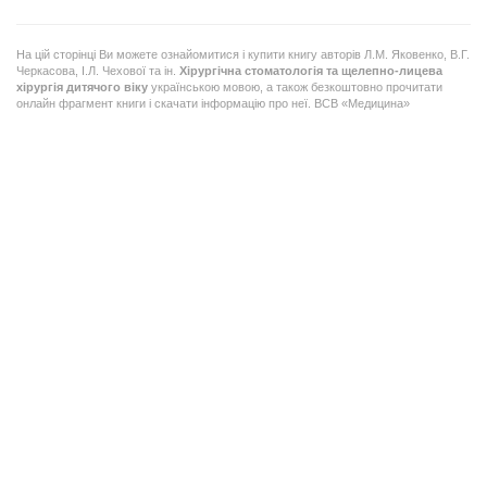
На цій сторінці Ви можете ознайомитися і купити книгу авторів
Л.М. Яковенко, В.Г.
Черкасова, І.Л. Чехової та ін.
Хірургічна стоматологія та щелепно-лицева
хірургія дитячого віку
українською мовою, а також безкоштовно прочитати
онлайн фрагмент книги і скачати інформацію про неї. ВСВ «Медицина»