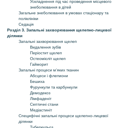
Ускладнення під час проведення місцевого
знеболювання в дітей
Загальне знеболювання в умовах стаціонару та
поліклініки
Седація
Розділ 3. Запальні захворювання щелепно-лицевої
ділянки
Запальні захворювання щелеп
Видалення зубів
Періостит щелеп
Остеомієліт щелеп
Гайморит
Запальні процеси м’яких тканин
Абсцеси і флегмони
Бешиха
Фурункули та карбункули
Демодекоз
Лімфаденіт
Септичні стани
Медіастиніт
Специфічні запальні процеси щелепно-лицевої
ділянки
Туберкульоз