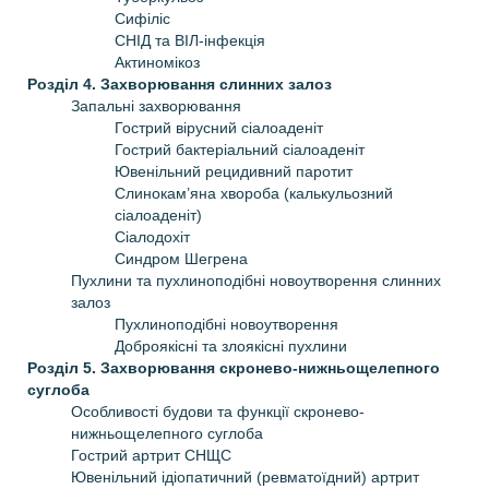
Сифіліс
СНІД та ВІЛ-інфекція
Актиномікоз
Розділ 4. Захворювання слинних залоз
Запальні захворювання
Гострий вірусний сіалоаденіт
Гострий бактеріальний сіалоаденіт
Ювенільний рецидивний паротит
Слинокам’яна хвороба (калькульозний
сіалоаденіт)
Сіалодохіт
Синдром Шегрена
Пухлини та пухлиноподібні новоутворення слинних
залоз
Пухлиноподібні новоутворення
Доброякісні та злоякісні пухлини
Розділ 5. Захворювання скронево-нижньощелепного
суглоба
Особливості будови та функції скронево-
нижньощелепного суглоба
Гострий артрит СНЩС
Ювенільний ідіопатичний (ревматоїдний) артрит