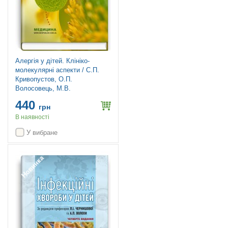
Алергія у дітей. Клініко-
молекулярні аспекти / С.П.
Кривопустов, О.П.
Волосовець, М.В.
Кривопустова, С.Д. Юр’єв
440
грн
В наявності
У вибране
Новинка