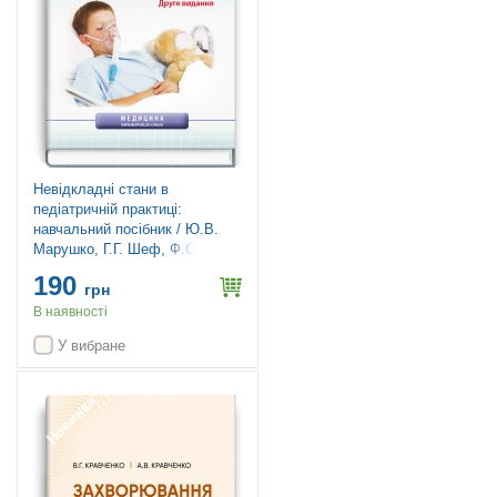
Невідкладні стани в
педіатричній практиці:
навчальний посібник / Ю.В.
Марушко, Г.Г. Шеф, Ф.С.
Глумчер та ін. — 2-е видання
190
грн
В наявності
У вибране
Новинка