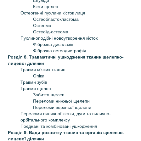
Епуліди
Кісти щелеп
Остеогенні пухлини кісток лиця
Остеобластокластома
Остеома
Остеоїд-остеома
Пухлиноподібні новоутворення кісток
Фіброзна дисплазія
Фіброзна остеодистрофія
Розділ 8. Травматичні ушкодження тканин щелепно-
лицевої ділянки
Травми м’яких тканин
Опіки
Травми зубів
Травми щелеп
Забиття щелеп
Переломи нижньої щелепи
Переломи верхньої щелепи
Переломи виличної кістки, дуги та вилично-
орбітального комплексу
Поєднані та комбіновані ушкодження
Розділ 9. Вади розвитку тканин та органів щелепно-
лицевої ділянки