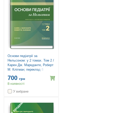
Основи педіатрії за
Нельсоном: у 2 томах. Том 2 /
Карен Дж. Маркданте, Роберт
М. Клігман; переклад 8-го
англ. видання
700
грн
В наявності
У вибране
Топ продажів