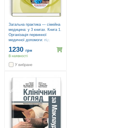
Загальна практика — сімейна
медицина: у 3 книгах. Книга 1.
Організація первинної
медичної допомоги: підручник
/ Л.С. Бабінець, Л.В. Андріюк,
1230
В.I. Величко та ін.
грн
В наявності
У вибране
Топ продажів