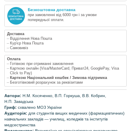
Безкоштовна доставка
при замовленні від 6000 грн і за умови
попередньої оплати.
Доставка
Відділення Нова Пошта
Кур'єр Нова Пошта
Самовивіз
Оплата
Готівкою при отриманні замовлення
Карткою онлайн (Visa/MasterCard, Приват24, GooglePay, Visa
Click to Pay)
Карткою Національний кешбек / Зимова підтримка
Безготівковий розрахунок за реквізитами
Автори:
Н.М. Косяченко, В.П. Горкуша, В.В. Кобрин,
Н.П. Завадська
Гриф:
схвалено МОЗ України
Аудиторія:
для студентів вищих медичних (фармацевтичних)
навчальних закладів — училищ, коледжів та інститутів
медсестринства
Видавництво:
Всеукраїнське спеціалізоване видавництво