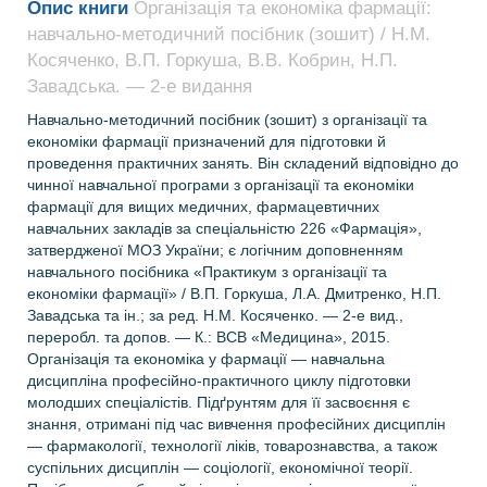
Опис книги
Організація та економіка фармації:
навчально-методичний посібник (зошит) / Н.М.
Косяченко, В.П. Горкуша, В.В. Кобрин, Н.П.
Завадська. — 2-е видання
Навчально-методичний посібник (зошит) з організації та
економіки фармації призначений для підготовки й
проведення практичних занять. Він складений відповідно до
чинної навчальної програми з організації та економіки
фармації для вищих медичних, фармацевтичних
навчальних закладів за спеціальністю 226 «Фармація»,
затвердженої МОЗ України; є логічним доповненням
навчального посібника «Практикум з організації та
економіки фармації» / В.П. Горкуша, Л.А. Дмитренко, Н.П.
Завадська та ін.; за ред. Н.М. Косяченко. — 2-е вид.,
переробл. та допов. — К.: ВСВ «Медицина», 2015.
Організація та економіка у фармації — навчальна
дисципліна професійно-практичного циклу підготовки
молодших спеціалістів. Підґрунтям для її засвоєння є
знання, отримані під час вивчення професійних дисциплін
— фармакології, технології ліків, товарознавства, а також
суспільних дисциплін — соціології, економічної теорії.