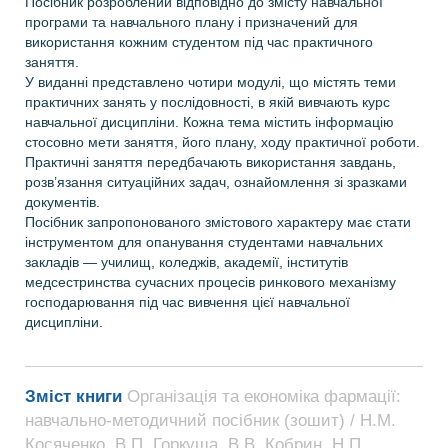
Посібник розроблений відповідно до змісту навчальної
програми та навчального плану і призначений для
використання кожним студентом під час практичного
заняття.
У виданні представлено чотири модулі, що містять теми
практичних занять у послідовності, в якій вивчають курс
навчальної дисципліни. Кожна тема містить інформацію
стосовно мети заняття, його плану, ходу практичної роботи.
Практичні заняття передбачають використання завдань,
розв’язання ситуаційних задач, ознайомлення зі зразками
документів.
Посібник запропонованого змістового характеру має стати
інструментом для опанування студентами навчальних
закладів — училищ, коледжів, академії, інститутів
медсестринства сучасних процесів ринкового механізму
господарювання під час вивчення цієї навчальної
дисципліни.
Зміст книги
Організація та економіка фармації:
навчально-методичний посібник (зошит) / Н.М.
Косяченко, В.П. Горкуша, В.В. Кобрин, Н.П.