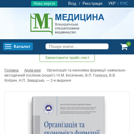
Нова версія
Вхід
Реєстрація
УКР
/
РУС
/
0
Каталог
Toggle
navigation
Завантажити прайс-лист
0
Головна
Архів книг
Організація та економіка фармації: навчально-
методичний посібник (зошит) / Н.М. Косяченко, В.П. Горкуша, В.В.
Кобрин, Н.П. Завадська. — 2-е видання