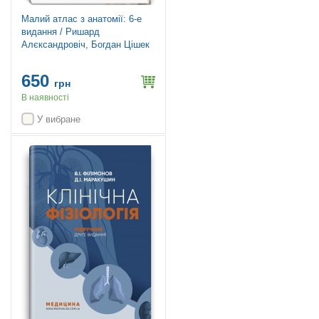
Малий атлас з анатомії: 6-е
видання / Ришард
Алєксандровіч, Богдан Цішек
650
грн
В наявності
У вибране