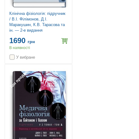
Клінічна фізіологія: підручник
/ В.I. Філімонов, Д.I.
Маракушин, К.В. Тарасова та
ін. — 2-е видання
1690
грн
В наявності
У вибране
Топ продажів