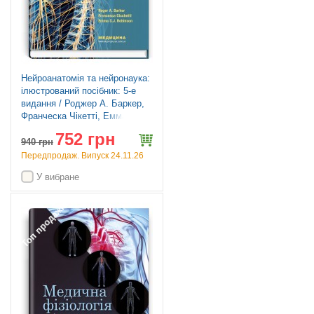
Нейроанатомія та нейронаука:
ілюстрований посібник: 5-е
видання / Роджер А. Баркер,
Франческа Чікетті, Емма
С.Дж. Робінсон
752 грн
940
грн
Передпродаж. Випуск 24.11.26
У вибране
Топ продажів