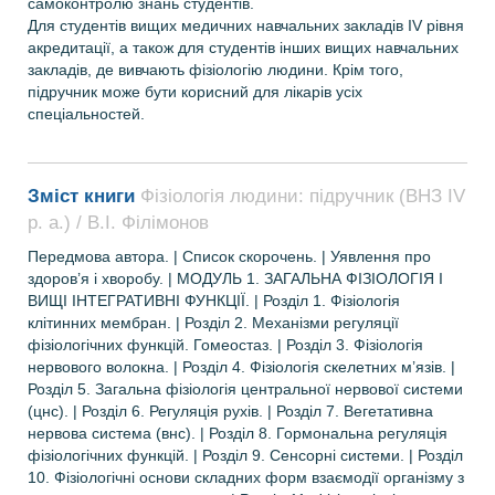
самоконтролю знань студентів.
Для студентів вищих медичних навчальних закладів IV рівня
акредитації, а також для студентів інших вищих навчальних
закладів, де вивчають фізіологію людини. Крім того,
підручник може бути корисний для лікарів усіх
спеціальностей.
Зміст книги
Фізіологія людини: підручник (ВНЗ ІV
р. а.) / В.І. Філімонов
Передмова автора. | Список скорочень. | Уявлення про
здоров’я і хворобу. | МОДУЛЬ 1. ЗАГАЛЬНА ФІЗІОЛОГІЯ І
ВИЩІ ІНТЕГРАТИВНІ ФУНКЦІЇ. | Розділ 1. Фізіологія
клітинних мембран. | Розділ 2. Механізми регуляції
фізіологічних функцій. Гомеостаз. | Розділ 3. Фізіологія
нервового волокна. | Розділ 4. Фізіологія скелетних м’язів. |
Розділ 5. Загальна фізіологія центральної нервової системи
(цнс). | Розділ 6. Регуляція рухів. | Розділ 7. Вегетативна
нервова система (внс). | Розділ 8. Гормональна регуляція
фізіологічних функцій. | Розділ 9. Ceнcopні cиcтeми. | Розділ
10. Фізіологічні основи складних форм взаємодії організму з