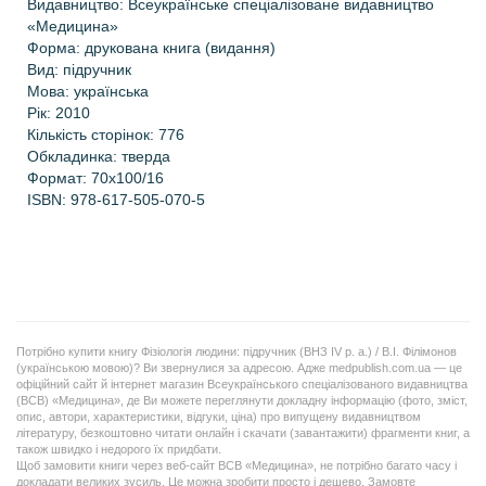
Видавництво: Всеукраїнське спеціалізоване видавництво
«Медицина»
Форма: друкована книга (видання)
Вид: підручник
Мова: українська
Рік: 2010
Кількість сторінок: 776
Обкладинка: тверда
Формат: 70х100/16
ISBN: 978-617-505-070-5
Потрібно купити книгу Фізіологія людини: підручник (ВНЗ ІV р. а.) / В.І. Філімонов
(українською мовою)? Ви звернулися за адресою. Адже medpublish.com.ua — це
офіційний сайт й інтернет магазин Всеукраїнського спеціалізованого видавництва
(ВСВ) «Медицина», де Ви можете переглянути докладну інформацію (фото, зміст,
опис, автори, характеристики, відгуки, ціна) про випущену видавництвом
літературу, безкоштовно читати онлайн і скачати (завантажити) фрагменти книг, а
також швидко і недорого їх придбати.
Щоб замовити книги через веб-сайт ВСВ «Медицина», не потрібно багато часу і
докладати великих зусиль. Це можна зробити просто і дешево. Замовте