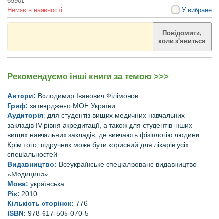
65901
Немає в наявності
У вибране
Повідомити,
коли з'явиться
Рекомендуємо інші книги за темою >>>
Автори:
Володимир Іванович
Філімонов
Гриф:
затверджено МОН України
Аудиторія:
для студентів вищих медичних навчальних
закладів IV рівня акредитації, а також для студентів інших
вищих навчальних закладів, де вивчають фізіологію людини.
Крім того, підручник може бути корисний для лікарів усіх
спеціальностей
Видавництво:
Всеукраїнське спеціалізоване видавництво
«Медицина»
Мова:
українська
Рік:
2010
Кількість сторінок:
776
ISBN:
978-617-505-070-5