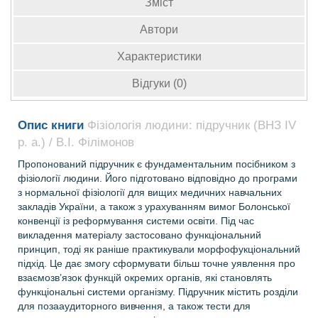
Зміст
Автори
Характеристики
Відгуки (0)
Опис книги
Фізіологія людини: підручник (ВНЗ ІV
р. а.) / В.І. Філімонов
Пропонований підручник є фундаментальним посібником з
фізіології людини. Його підготовано відповідно до програми
з нормальної фізіології для вищих медичних навчальних
закладів України, а також з урахуванням вимог Болонської
конвенції із реформування системи освіти. Під час
викладення матеріалу застосовано функціональний
принцип, тоді як раніше практикували морфофукціональний
підхід. Це дає змогу сформувати більш точне уявлення про
взаємозв’язок функцій окремих органів, які становлять
функціональні системи організму. Підручник містить розділи
для позааудиторного вивчення, а також тести для