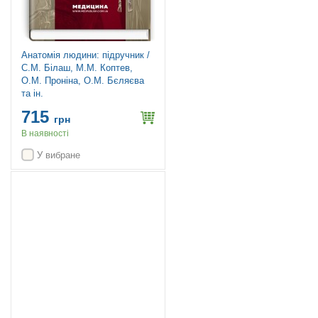
Анатомія людини: підручник /
С.М. Білаш, М.М. Коптев,
О.М. Проніна, О.М. Бєляєва
та ін.
715
грн
В наявності
У вибране
Топ продажів