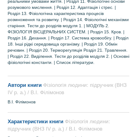
реальними умовами життя. | Розділ 11. Фізіологічні основи
розумового мислення. | Розділ 12. Адаптація і стрес. |
Розділ 13. Фізіологічна характеристика процесів
розмноження та розвитку. | Розділ 14. Фізіологічні механізми
старіння. Тести до розділів модуля 1. | МОДУЛЬ 2.
ФІЗІОЛОГІЯ ВІСЦЕРАЛЬНИХ СИСТЕМ. | Розділ 15. Кров. |
Розділ 16. Дихання. | Розділ 17. Система кровообігу. | Розділ
18. Інші рідкі середовища організму. | Розділ 19. Обмін
речовин. | Розділ 20. Терморегуляція Розділ 21. Травлення.
| Розділ 22. Виділення. Тести до розділів модуля 2. | Основні
фізіологічні константи. | Список літератури.
Автори книги
Фізіологія людини: підручник (ВНЗ
ІV р. а.) / В.І. Філімонов
В.І.
Філімонов
Характеристики книги
Фізіологія людини:
підручник (ВНЗ ІV р. а.) / В.І. Філімонов