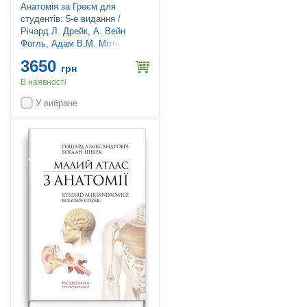
Анатомія за Греєм для
студентів: 5-е видання /
Річард Л. Дрейк, А. Вейн
Фогль, Адам В.М. Мітчелл
3650
грн
В наявності
У вибране
Новинка