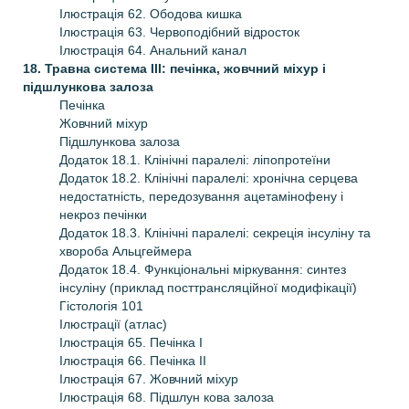
Ілюстрація 62. Ободова кишка
Ілюстрація 63. Червоподібний відросток
Ілюстрація 64. Анальний канал
18. Травна система ІІІ: печінка, жовчний міхур і
підшлункова залоза
Печінка
Жовчний міхур
Підшлункова залоза
Додаток 18.1. Клінічні паралелі: ліпопротеїни
Додаток 18.2. Клінічні паралелі: хронічна серцева
недостатність, передозування ацетамінофену і
некроз печінки
Додаток 18.3. Клінічні паралелі: секреція інсуліну та
хвороба Альцгеймера
Додаток 18.4. Функціональні міркування: синтез
інсуліну (приклад посттрансляційної модифікації)
Гістологія 101
Ілюстрації (атлас)
Ілюстрація 65. Печінка І
Ілюстрація 66. Печінка ІІ
Ілюстрація 67. Жовчний міхур
Ілюстрація 68. Підшлун кова залоза