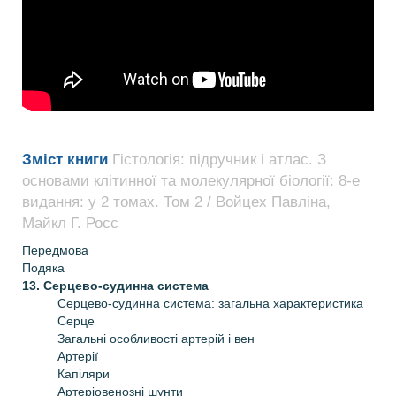
Зміст книги
Гістологія: підручник і атлас. З
основами клітинної та молекулярної біології: 8-е
видання: у 2 томах. Том 2 / Войцех Павліна,
Майкл Г. Росс
Передмова
Подяка
13. Серцево-судинна система
Серцево-судинна система: загальна характеристика
Серце
Загальні особливості артерій і вен
Артерії
Капіляри
Артеріовенозні шунти