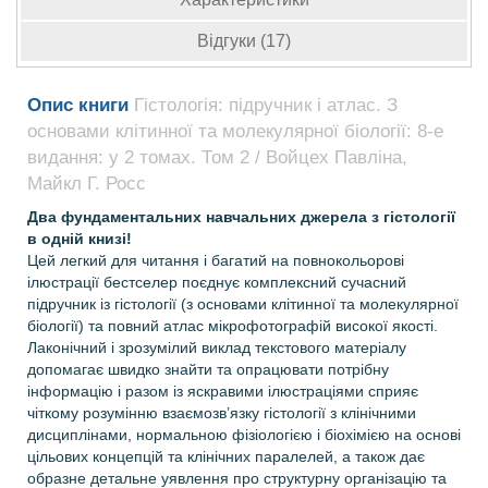
Відгуки (17)
Опис книги
Гістологія: підручник і атлас. З
основами клітинної та молекулярної біології: 8-е
видання: у 2 томах. Том 2 / Войцех Павліна,
Майкл Г. Росс
Два фундаментальних навчальних джерела з гістології
в одній книзі!
Цей легкий для читання і багатий на повнокольорові
ілюстрації бестселер поєднує комплексний сучасний
підручник із гістології (з основами клітинної та молекулярної
біології) та повний атлас мікрофотографій високої якості.
Лаконічний і зрозумілий виклад текстового матеріалу
допомагає швидко знайти та опрацювати потрібну
інформацію і разом із яскравими ілюстраціями сприяє
чіткому розумінню взаємозв’язку гістології з клінічними
дисциплінами, нормальною фізіологією і біохімією на основі
цільових концепцій та клінічних паралелей, а також дає
образне детальне уявлення про структурну організацію та