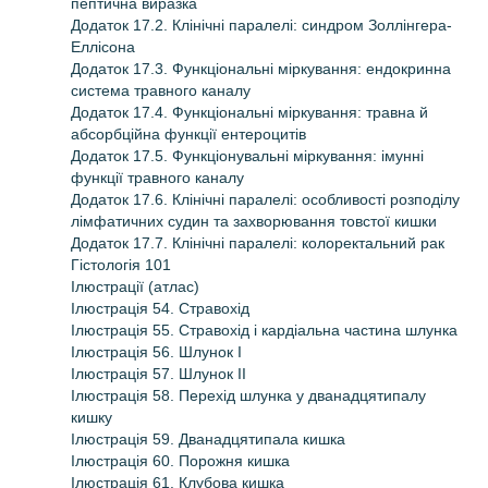
пептична виразка
Додаток 17.2. Клінічні паралелі: синдром Золлінгера-
Еллісона
Додаток 17.3. Функціональні міркування: ендокринна
система травного каналу
Додаток 17.4. Функціональні міркування: травна й
абсорбційна функції ентероцитів
Додаток 17.5. Функціонувальні міркування: імунні
функції травного каналу
Додаток 17.6. Клінічні паралелі: особливості розподілу
лімфатичних судин та захворювання товстої кишки
Додаток 17.7. Клінічні паралелі: колоректальний рак
Гістологія 101
Ілюстрації (атлас)
Ілюстрація 54. Стравохід
Ілюстрація 55. Стравохід і кардіальна частина шлунка
Ілюстрація 56. Шлунок І
Ілюстрація 57. Шлунок ІІ
Ілюстрація 58. Перехід шлунка у дванадцятипалу
кишку
Ілюстрація 59. Дванадцятипала кишка
Ілюстрація 60. Порожня кишка
Ілюстрація 61. Клубова кишка