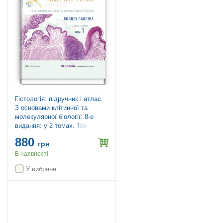
Гістологія: підручник і атлас.
З основами клітинної та
молекулярної біології: 8-е
видання: у 2 томах. Том 1 /
Войцех Павліна, Майкл Г.
880
Росс
грн
В наявності
У вибране