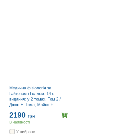
Топ продажів
Медична фізіологія за
Гайтоном і Голлом: 14-е
видання: у 2 томах. Том 2 /
Джон Е. Голл, Майкл Е. Голл
2190
грн
В наявності
У вибране