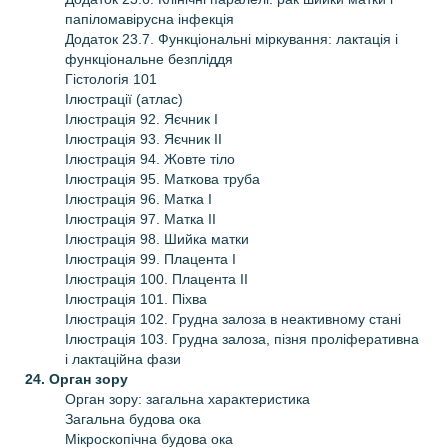
папіломавірусна інфекція
Додаток 23.7. Функціональні міркування: лактація і
функціональне безпліддя
Гістологія 101
Ілюстрації (атлас)
Ілюстрація 92. Яєчник І
Ілюстрація 93. Яєчник ІІ
Ілюстрація 94. Жовте тіло
Ілюстрація 95. Маткова труба
Ілюстрація 96. Матка І
Ілюстрація 97. Матка ІІ
Ілюстрація 98. Шийка матки
Ілюстрація 99. Плацента І
Ілюстрація 100. Плацента ІІ
Ілюстрація 101. Піхва
Ілюстрація 102. Грудна залоза в неактивному стані
Ілюстрація 103. Грудна залоза, пізня проліферативна
і лактаційна фази
24. Орган зору
Орган зору: загальна характеристика
Загальна будова ока
Мікроскопічна будова ока