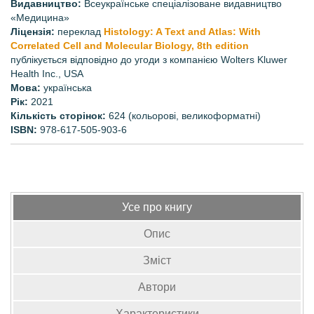
Видавництво:
Всеукраїнське спеціалізоване видавництво
«Медицина»
Ліцензія:
переклад
Histology: A Text and Atlas: With
Correlated Cell and Molecular Biology, 8th edition
публікується відповідно до угоди з компанією Wolters Kluwer
Health Inc., USA
Мова:
українська
Рік:
2021
Кількість сторінок:
624 (кольорові, великоформатні)
ISBN:
978-617-505-903-6
Усе про книгу
Опис
Зміст
Автори
Характеристики