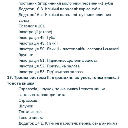
постійних (вторинних)і молочних(первинних) зубів
Додаток 16.3. Клінічні паралелі: карієс зубів
Додаток 16.4. Клінічні паралелі: пухлини слинних
залоз
Гістологія 101
Ілюстрації (атлас)
Ілюстрація 48. Губа
Ілюстрація 49. Язик І
Ілюстрація 50. Язик ІІ - листоподібні сосочки і смакові
бруньки
Ілюстрація 51. Піднижньощелепна залоза
Ілюстрація 52. Привушна залоза
Ілюстрація 53. Під’ язикова залоза
17. Травна система ІІ: стравохід, шлунок, тонка кишка і
товста кишка
Стравохід, шлунок, тонка кишка і товста кишка:
загальна характеристика
Стравохід
Шлунок
Тонка кишка
Товста кишка
Додаток 17.1. Клінічні паралелі: перніціозна анемія і