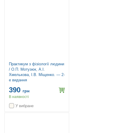
Практикум з фізіології людини
/ О.П. Мотузюк, А.І.
Хмелькова, І.В. Міщенко. — 2-
е видання
390
грн
В наявності
У вибране
Топ продажів