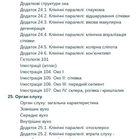
Додаткові структури ока
Додаток 24.1. Клінічні паралелі: глаукома
Додаток 24.2. Клінічні паралелі: відшарування сітківки
Додаток 24.3. Клінічні паралелі: вікова макулярна
дегенерація
Додаток 24.4. Клінічні паралелі: клінічна візуалізація
сітківки
Додаток 24.5. Клінічні паралелі: колірна сліпота
Додаток 24.6. Клінічні паралелі: кон’юнктивіт
Гістологія 101
Ілюстрації (атлас)
Ілюстрація 104. Око І
Ілюстрація 105. Око ІІ: сітківка
Ілюстрація 106. Око ІІІ: передній сегмент
Ілюстрація 107. Око IV: склера, рогівка і кришталик
25. Орган слуху
Орган слуху: загальна характеристика
Зовнішнє вухо
Середнє вухо
Внутрішнє вухо
Додаток 25.1. Клінічні паралелі: отосклероз
Додаток 25.2. Клінічні паралелі: втрата слуху -