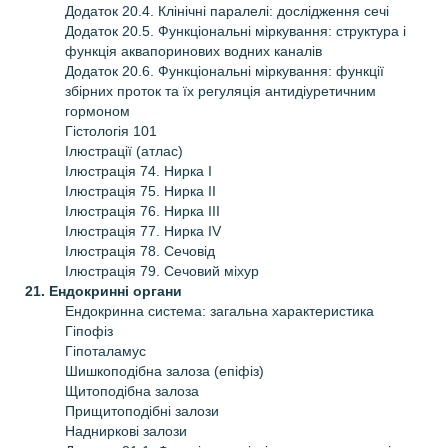
Додаток 20.4. Клінічні паралелі: дослідження сечі
Додаток 20.5. Функціональні міркування: структура і
функція аквапоринових водних каналів
Додаток 20.6. Функціональні міркування: функції
збірних проток та їх регуляція антидіуретичним
гормоном
Гістологія 101
Ілюстрації (атлас)
Ілюстрація 74. Нирка І
Ілюстрація 75. Нирка ІІ
Ілюстрація 76. Нирка ІІІ
Ілюстрація 77. Нирка IV
Ілюстрація 78. Сечовід
Ілюстрація 79. Сечовий міхур
21. Ендокринні органи
Ендокринна система: загальна характеристика
Гіпофіз
Гіпоталамус
Шишкоподібна залоза (епіфіз)
Щитоподібна залоза
Прищитоподібні залози
Надниркові залози