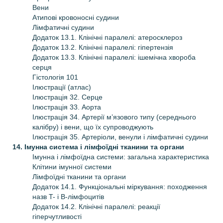
Вени
Атипові кровоносні судини
Лімфатичні судини
Додаток 13.1. Клінічні паралелі: атеросклероз
Додаток 13.2. Клінічні паралелі: гіпертензія
Додаток 13.3. Клінічні паралелі: ішемічна хвороба
серця
Гістологія 101
Ілюстрації (атлас)
Ілюстрація 32. Серце
Ілюстрація 33. Аорта
Ілюстрація 34. Артерії м’язового типу (середнього
калібру) і вени, що їх супроводжують
Ілюстрація 35. Артеріоли, венули і лімфатичні судини
14. Імунна система і лімфоїдні тканини та органи
Імунна і лімфоїдна системи: загальна характеристика
Клітини імунної системи
Лімфоїдні тканини та органи
Додаток 14.1. Функціональні міркування: походження
назв T- і B-лімфоцитів
Додаток 14.2. Клінічні паралелі: реакції
гіперчутливості