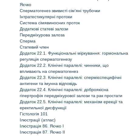
Яєчко
Сперматогенез звивисті сім’яні трубочки
Інтратестикулярні протоки
Система сімявиносних проток
Додаткові статеві залози
Передміхурова залоза
Сперма
Статевий член
Додаток 22.1. Функціональні міркування: гормональна
регуляція сперматогенезу
Додаток 22.2. Клінічні паралелі: чинники, що
впливають на сперматогенез
Додаток 22.3. Клінічні паралелі: спермієспецифічні
антигени та імунна відповідь
Додаток 22.4. Клінічні паралелі: доброякісна
гіпертрофія передміхурової залози та рак простати
Додаток 22.5. Клінічні паралелі: механізм ерекції та
еректильної дисфункції
Гістологія 101
Ілюстрації (атлас)
Ілюстрація 86. Яєчко І
Ілюстрація 87. Яєчко ІІ