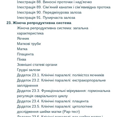
Ілюстрація 88. Виносні проточки і над’яєчко
Ілюстрація 89. Сім’яний канатик і сім’явивідна протока
Ілюстрація 90. Передміхурова залоза
Ілюстрація 91. Пухирчаста залоза
23. Жіноча репродуктивна система
Жіноча репродуктивна система: загальна
характеристика
Яєчник
Маткові труби
Матка
Плацента
Піхва
Зовнішні статеві органи
Грудні залози
Додаток 23.1. Клінічні паралелі: полікістоз яєчників
Додаток 23.2. Клінічні паралелі: екстракорпоральне
запліднення
Додаток 23.3. Функціональні міркування: гормональна
регуляція оваріального циклу
Додаток 23.4. Клінічні паралелі: плацента
Додаток 23.5. Клінічні паралелі: цитологічне
дослідження шийки матки (Рар-тест)
Додаток 23.6. Клінічні паралелі: рак шийки матки і