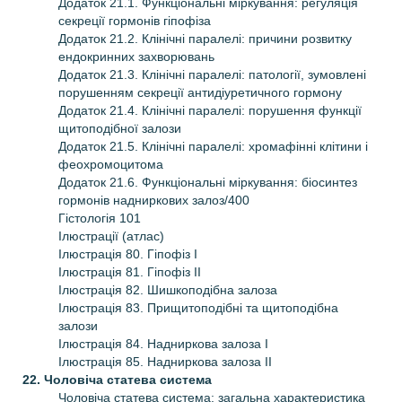
Додаток 21.1. Функціональні міркування: регуляція
секреції гормонів гіпофіза
Додаток 21.2. Клінічні паралелі: причини розвитку
ендокринних захворювань
Додаток 21.3. Клінічні паралелі: патології, зумовлені
порушенням секреції антидіуретичного гормону
Додаток 21.4. Клінічні паралелі: порушення функції
щитоподібної залози
Додаток 21.5. Клінічні паралелі: хромафінні клітини і
феохромоцитома
Додаток 21.6. Функціональні міркування: біосинтез
гормонів надниркових залоз/400
Гістологія 101
Ілюстрації (атлас)
Ілюстрація 80. Гіпофіз І
Ілюстрація 81. Гіпофіз ІІ
Ілюстрація 82. Шишкоподібна залоза
Ілюстрація 83. Прищитоподібні та щитоподібна
залози
Ілюстрація 84. Надниркова залоза І
Ілюстрація 85. Надниркова залоза ІІ
22. Чоловіча статева система
Чоловіча статева система: загальна характеристика