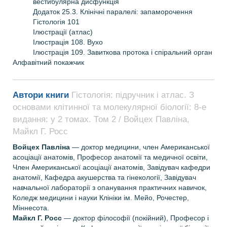
вестибулярна дисфункція
Додаток 25.3. Клінічні паралелі: запаморочення
Гістологія 101
Ілюстрації (атлас)
Ілюстрація 108. Вухо
Ілюстрація 109. Завиткова протока і спіральний орган
Алфавітний покажчик
Автори книги
Гістологія: підручник і атлас. З
основами клітинної та молекулярної біології: 8-е
видання: у 2 томах. Том 2 / Войцех Павліна,
Майкл Г. Росс
В
ойцех
П
авліна
— доктор медицини, член Американської
асоціації анатомів, Професор анатомії та медичної освіти,
Член Американської асоціації анатомів, Завідувач кафедри
анатомії, Кафедра акушерства та гінекології, Завідувач
навчальної лабораторії з опанування практичних навичок,
Коледж медицини і науки Клініки ім. Мейо, Рочестер,
Міннесота.
Майкл Г. Росс
— доктор філософії (покійний), Професор і