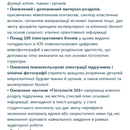
функції клітин, тканин і органів.
•
Оновлений і доповнений матеріал розділів,
присвячених міжклітинним контактам, синтезу еластичних
волокон, питанням мінералізації кісткової тканини тощо, дає
змогу зрозуміти принципи молекулярної та клітинної біології
на основі сучасної, клінічно орієнтованої інформації.
•
Понад 100 ілюстративних блоків
у цьому виданні
складаються із 435 повнокольорових цифрових
мікрофотографій з високою роздільною здатністю, що
допомагає чітко визначити на них основні гістологічні
структури.
•
Оновлені повнокольорові ілюстрації підручника і
клінічні фотографії
сприяють кращому розумінню деталей
мікроскопічної будови тканин й органів, а також клітинної та
молекулярної біології.
•
Оновлено частини «Гістологія 101»
наприкінці кожного
розділу підручника, які містять стислий опис основної
інформації, викладеної в тексті розділу, у стилі
студентського конспекту, що дає змогу перевірити
засвоєння матеріалу вдома або скористатися ними під час
виконання групового навчального завдання в рамках
аудиторної роботи.