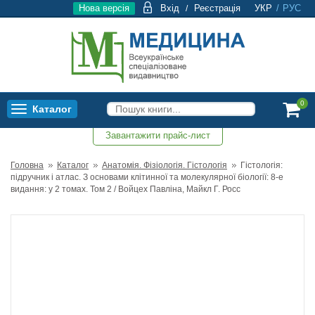
Нова версія
Вхід
Реєстрація
УКР
/
РУС
/
0
Каталог
Toggle
navigation
Завантажити прайс-лист
0
Головна
Каталог
Анатомія. Фізіологія. Гістологія
Гістологія:
підручник і атлас. З основами клітинної та молекулярної біології: 8-е
видання: у 2 томах. Том 2 / Войцех Павліна, Майкл Г. Росс
Топ продажів