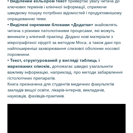
•
Виділений кольором текст
привертає увагу читача до
ключових термінів і клінічної інформації, сприяючи
швидкому пошуку потрібних відомостей і продуктивнішому
опрацюванню теми.
•
Виділені окремими блоками «Додатки»
знайомлять
читача з різними патологічними процесами, які можуть
виникати у клінічній практиці. Додано нові матеріали з
мікрографічної хірургії за методом Моса, а також дані про
найпоширеніші захворювання слизової оболонки носової
порожнини.
•
Текст, структурований у вигляді таблиць і
маркованих списків,
допомагає швидко узагальнити
важливу інформацію, наприклад, про методи забарвлення
гістологічних препаратів.
Книга призначена для студентів медичних факультетів
закладів вищої освіти, лікарів-інтернів, викладачів,
науковців, фахівців-практиків.