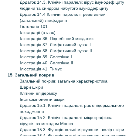
Додаток 14.3. Клінічні паралелі: вірус імунодефіциту
людини та синдром набутого імунодефіциту
Додаток 14.4 Клінічні паралелі: реактивний
(запальний) лімфаденіт
Гістологія 101
Ілюстрації (атлас)
Ілюстрація 36. Піднебінний мигдалик
Ілюстрація 37. Лімфатичний вузол І
Ілюстрація 38. Лімфатичний вузол ІІ
Ілюстрація 39. Селезінка І
Ілюстрація 40. Селезінка ІІ
Ілюстрація 41. Тимус
15. Загальний покрив
Загальний покрив: загальна характеристика
Шари шкіри
Клітини епідермісу
Інші компоненти шкіри
Додаток 15.1. Клінічні паралелі: рак епідермального
походження
Додаток 15.2. Клінічні паралелі: мікрографічна
хірургія за методом Мооса
Додаток 15.3. Функціональні міркування: колір шкіри
Додаток 15.4. Функціональні міркування: ріст волосся