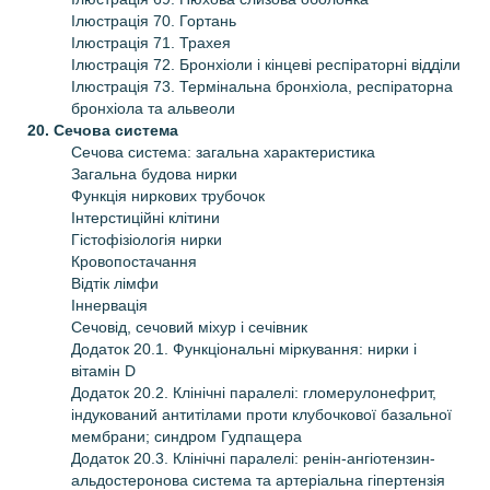
Ілюстрація 70. Гортань
Ілюстрація 71. Трахея
Ілюстрація 72. Бронхіоли і кінцеві респіраторні відділи
Ілюстрація 73. Термінальна бронхіола, респіраторна
бронхіола та альвеоли
20. Сечова система
Сечова система: загальна характеристика
Загальна будова нирки
Функція ниркових трубочок
Інтерстиційні клітини
Гістофізіологія нирки
Кровопостачання
Відтік лімфи
Іннервація
Сечовід, сечовий міхур і сечівник
Додаток 20.1. Функціональні міркування: нирки і
вітамін D
Додаток 20.2. Клінічні паралелі: гломерулонефрит,
індукований антитілами проти клубочкової базальної
мембрани; синдром Гудпащера
Додаток 20.3. Клінічні паралелі: ренін-ангіотензин-
альдостеронова система та артеріальна гіпертензія