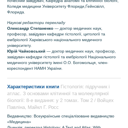
почесний завідувач, Кафедра анатомії та клітинної біології,
Коледж медицини Університету Флориди,Ґейнсвілл,
Флорида.
Наукові редактори перекладу
Олександр Степаненко
— доктор медичних наук,
професор, завідувач кафедри гістології, цитології та
ембріології Харківського національного медичного
університету.
Юрій Чайковський
— доктор медичних наук, професор,
завідувач кафедри гістології та ембріології Національного
медичного університету імені О.О. Богомольця, член-
кореспондент НАМН України.
Характеристики книги
Гістологія: підручник і
атлас. З основами клітинної та молекулярної
біології: 8-е видання: у 2 томах. Том 2 / Войцех
Павліна, Майкл Г. Росс
Видавництво: Всеукраїнське спеціалізоване видавництво
«Медицина»
Ліцензія: переклад Histology: A Text and Atlas: With