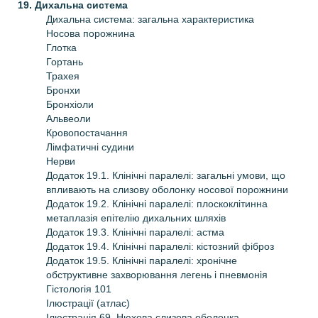
19. Дихальна система
Дихальна система: загальна характеристика
Носова порожнина
Глотка
Гортань
Трахея
Бронхи
Бронхіоли
Альвеоли
Кровопостачання
Лімфатичні судини
Нерви
Додаток 19.1. Клінічні паралелі: загальні умови, що
впливають на слизову оболонку носової порожнини
Додаток 19.2. Клінічні паралелі: плоскоклітинна
метаплазія епітелію дихальних шляхів
Додаток 19.3. Клінічні паралелі: астма
Додаток 19.4. Клінічні паралелі: кістозний фіброз
Додаток 19.5. Клінічні паралелі: хронічне
обструктивне захворювання легень і пневмонія
Гістологія 101
Ілюстрації (атлас)
Ілюстрація 69. Нюхова слизова оболонка