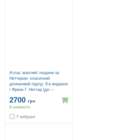
Атлас анатомії людини за
Неттером: класичний
ділянковий підхід: 8-е видання
/ Френк Г. Неттер (дві мови)
2700
грн
В наявності
У вибране
Новинка