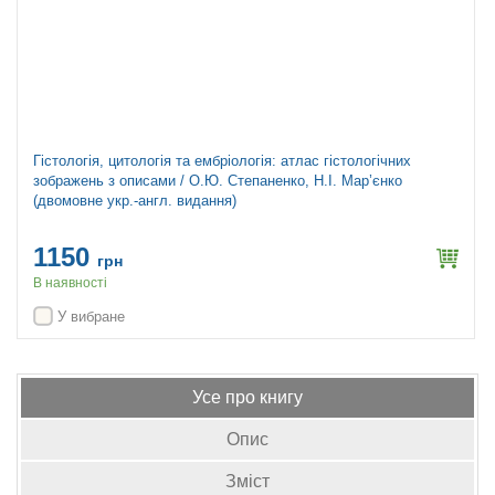
Гістологія, цитологія та ембріологія: атлас гістологічних
зображень з описами / О.Ю. Степаненко, Н.І. Мар’єнко
(двомовне укр.-англ. видання)
1150
грн
В наявності
У вибране
Усе про книгу
Опис
Зміст