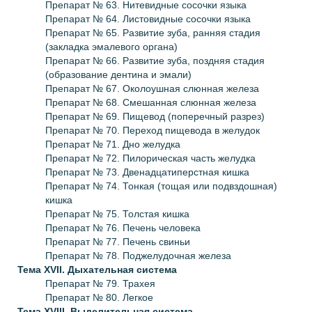
Препарат № 63. Нитевидные сосочки языка
Препарат № 64. Листовидные сосочки языка
Препарат № 65. Развитие зуба, ранняя стадия
(закладка эмалевого органа)
Препарат № 66. Развитие зуба, поздняя стадия
(образование дентина и эмали)
Препарат № 67. Околоушная слюнная железа
Препарат № 68. Смешанная слюнная железа
Препарат № 69. Пищевод (поперечный разрез)
Препарат № 70. Переход пищевода в желудок
Препарат № 71. Дно желудка
Препарат № 72. Пилорическая часть желудка
Препарат № 73. Двенадцатиперстная кишка
Препарат № 74. Тонкая (тощая или подвздошная)
кишка
Препарат № 75. Толстая кишка
Препарат № 76. Печень человека
Препарат № 77. Печень свиньи
Препарат № 78. Поджелудочная железа
Тема XVII.
Дыхательная система
Препарат № 79. Трахея
Препарат № 80. Легкое
Тема XVIII.
Выделительная система