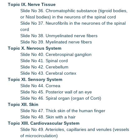
Тopic IX. Nerve Tissue
Slide No 36. Chromatophilic substance (tigroid bodies,
or Nissl bodies) in the neurons of the spinal cord
Slide No 37. Neurofibrils in the neurones of the spinal
cord
Slide No 38. Unmyelinated nerve fibers
Slide No 39. Myelinated nerve fibers
Тopic X.
Nervous System
Slide No 40. Cerebrospinal ganglion
Slide No 41. Spinal cord
Slide No 42. Cerebellum
Slide No 43. Cerebral cortex
Тopic XI.
Sensory System
Slide No 44. Cornea
Slide No 45. Posterior wall of an eye
Slide No 46. Spiral organ (organ of Corti)
Тopic XII.
Skin
Slide No 47. Thick skin of the human finger
Slide No 48. Skin with a hair
Тopic XIII.
Cardiovascular System
Slide No 49. Arterioles, capillaries and venules (vessels
of microcirculation)