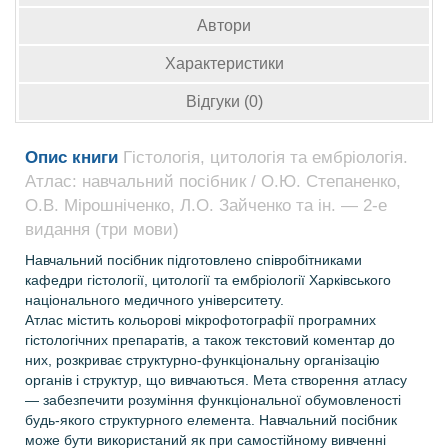
Автори
Характеристики
Відгуки (0)
Опис книги
Гістологія, цитологія та ембріологія.
Атлас: навчальний посібник / О.Ю. Степаненко,
О.В. Мірошніченко, Л.О. Зайченко та ін. — 2-е
видання (три мови)
Навчальний посібник підготовлено співробітниками
кафедри гістології, цитології та ембріології Харківського
національного медичного університету.
Атлас містить кольорові мікрофотографії програмних
гістологічних препаратів, а також текстовий коментар до
них, розкриває структурно-функціональну організацію
органів і структур, що вивчаються. Мета створення атласу
— забезпечити розуміння функціональної обумовленості
будь-якого структурного елемента. Навчальний посібник
може бути використаний як при самостійному вивченні