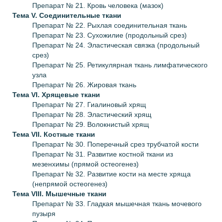
Препарат № 21. Кровь человека (мазок)
Тема V.
Соединительные ткани
Препарат № 22. Рыхлая соединительная ткань
Препарат № 23. Сухожилие (продольный срез)
Препарат № 24. Эластическая связка (продольный
срез)
Препарат № 25. Ретикулярная ткань лимфатического
узла
Препарат № 26. Жировая ткань
Тема VI.
Хрящевые ткани
Препарат № 27. Гиалиновый хрящ
Препарат № 28. Эластический хрящ
Препарат № 29. Волокнистый хрящ
Тема VII.
Костные ткани
Препарат № 30. Поперечный срез трубчатой кости
Препарат № 31. Развитие костной ткани из
мезенхимы (прямой остеогенез)
Препарат № 32. Развитие кости на месте хряща
(непрямой остеогенез)
Тема VIII.
Мышечные ткани
Препарат № 33. Гладкая мышечная ткань мочевого
пузыря