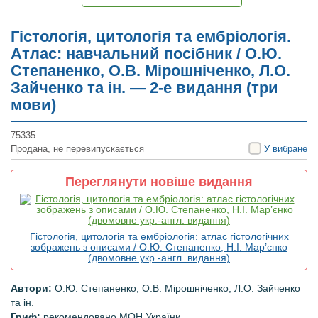
Гістологія, цитологія та ембріологія.
Атлас: навчальний посібник / О.Ю.
Степаненко, О.В. Мірошніченко, Л.О.
Зайченко та ін. — 2-е видання (три
мови)
75335
Продана, не перевипускається
У вибране
Переглянути новіше видання
Гістологія, цитологія та ембріологія: атлас гістологічних
зображень з описами / О.Ю. Степаненко, Н.І. Мар’єнко
(двомовне укр.-англ. видання)
Автори:
О.Ю. Степаненко, О.В. Мірошніченко, Л.О. Зайченко
та ін.
Гриф:
рекомендовано МОН України