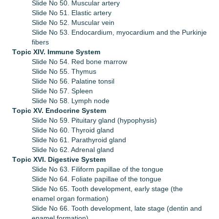
Slide No 50. Muscular artery
Slide No 51. Elastic artery
Slide No 52. Muscular vein
Slide No 53. Endocardium, myocardium and the Purkinje
fibers
Тopic XIV.
Immune System
Slide No 54. Red bone marrow
Slide No 55. Thymus
Slide No 56. Palatine tonsil
Slide No 57. Spleen
Slide No 58. Lymph node
Тopic XV.
Endocrine System
Slide No 59. Pituitary gland (hypophysis)
Slide No 60. Thyroid gland
Slide No 61. Parathyroid gland
Slide No 62. Adrenal gland
Тopic XVI.
Digestive System
Slide No 63. Filiform papillae of the tongue
Slide No 64. Foliate papillae of the tongue
Slide No 65. Tooth development, early stage (the
enamel organ formation)
Slide No 66. Tooth development, late stage (dentin and
enamel formation)