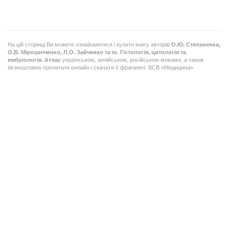
На цій сторінці Ви можете ознайомитися і купити книгу авторів
О.Ю. Степаненка,
О.В. Мірошніченко, Л.О. Зайченко та ін.
Гістологія, цитологія та
ембріологія. Атлас
українською, анлійською, російською мовами, а також
безкоштовно прочитати онлайн і скачати її фрагмент. ВСВ «Медицина»