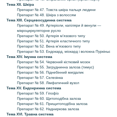
Тема XII.
Шкіра
Препарат № 47. Товста шкіра пальця людини
Препарат № 48. Шкіра з волоссям
Тема XIII.
Серцевосудинна система
Препарат № 49. Артеріоли, капіляри й венули —
мікроциркуляторне русло
Препарат № 50. Артерія м'язового типу
Препарат № 51. Артерія еластичного типу
Препарат № 52. Вена м'язового типу
Препарат № 53. Ендокард, міокард і волокна Пуркіньє
Тема XIV.
Імунна система
Препарат № 54. Червоний кістковий мозок
Препарат № 55. Загруднинна залоза (тимус)
Препарат № 56. Піднебінний мигдалик
Препарат № 57. Селезінка
Препарат № 58. Лімфатичний вузол
Тема XV.
Ендокринна система
Препарат № 59. Гіпофіз
Препарат № 60. Щитоподібна залоза
Препарат № 61. Прищитоподібна залоза
Препарат № 62. Надниркова залоза
Тема XVI.
Травна система