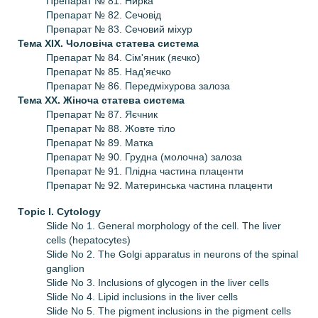
Препарат № 81. Нирка
Препарат № 82. Сечовід
Препарат № 83. Сечовий міхур
Тема XIX.
Чоловіча статева система
Препарат № 84. Сім'яник (яєчко)
Препарат № 85. Над'яєчко
Препарат № 86. Передміхурова залоза
Тема XX.
Жіноча статева система
Препарат № 87. Яєчник
Препарат № 88. Жовте тіло
Препарат № 89. Матка
Препарат № 90. Грудна (молочна) залоза
Препарат № 91. Плідна частина плаценти
Препарат № 92. Материнська частина плаценти
Тopic I.
Cytology
Slide No 1. General morphology of the cell. The liver
cells (hepatocytes)
Slide No 2. The Golgi apparatus in neurons of the spinal
ganglion
Slide No 3. Inclusions of glycogen in the liver cells
Slide No 4. Lipid inclusions in the liver cells
Slide No 5. The pigment inclusions in the pigment cells