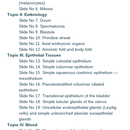
(melanocytes)
Slide No 6. Mitosis
Тopic II.
Embriology
Slide No 7. Ovum
Slide No 8. Spermatozoa
Slide No 9. Blastula
Slide No 10. Primitive streak
Slide No 11. Axial embryonic organs
Slide No 12. Amniotic fold and body fold
Тopic III.
Epithelial Tissues
Slide No 13. Simple cuboidal epithelium
Slide No 14. Simple columnar epithelium
Slide No 15. Simple squamous coelomic epithelium —
mesothelium
Slide No 16. Pseudostratified columnar ciliated
epithelium
Slide No 17. Transitional epithelium of the bladder
Slide No 18. Simple tubular glands of the uterus
Slide No 19. Unicellular endoepithelial glands (Leydig
cells) and simple unbranched alveolar exoepithelial
glands
Тopic IV.
Blood