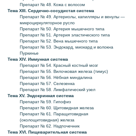
Препарат № 48. Кожа с волосом
Тема XIII.
Сердечно-сосудистая система
Препарат № 49. Артериолы, капилляры и венулы —
микроциркуляторное русло
Препарат № 50. Артерия мышечного типа
Препарат № 51. Артерия эластического типа
Препарат № 52. Вена мышечного типа
Препарат № 53. Эндокард, миокард и волокна
Пуркинье
Тема XIV.
Иммунная система
Препарат № 54. Красный костный мозг
Препарат № 55. Вилочковая железа (тимус)
Препарат № 56. Нёбная миндалина
Препарат № 57. Селезенка
Препарат № 58. Лимфатический узел
Тема XV.
Эндокринная система
Препарат № 59. Гипофиз
Препарат № 60. Щитовидная железа
Препарат № 61. Паращитовидная
(околощитовидная) железа
Препарат № 62. Надпочечник
Тема XVI.
Пищеварительная система