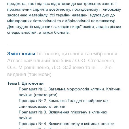
предмета, так і під час підготовки до контрольних занять і
призначений сприяти всебічному, послідовному і глибокому
засвоєнню матеріалу. Усі терміни наведені відповідно до
міжнародних гістологічної та ембріологічної номенклатур.
Для студентів
медичних закладів вищої освіти,
лікарів різних
спеціальностей, а також біологів.
Зміст книги
Гістологія, цитологія та ембріологія.
Атлас: навчальний посібник / О.Ю. Степаненко,
О.В. Мірошніченко, Л.О. Зайченко та ін. — 2-е
видання (три мови)
Тема I. Цитология
Препарат № 1. Загальна морфологія клітини. Клітини
печінки (гепатоцити)
Препарат № 2. Комплекс Гольджі в нейроцитах
спинномозкового ганглія
Препарат № 3. Включення глікогену в клітинах
печінки
Препарат № 4. Включення жиру в клітинах печінки