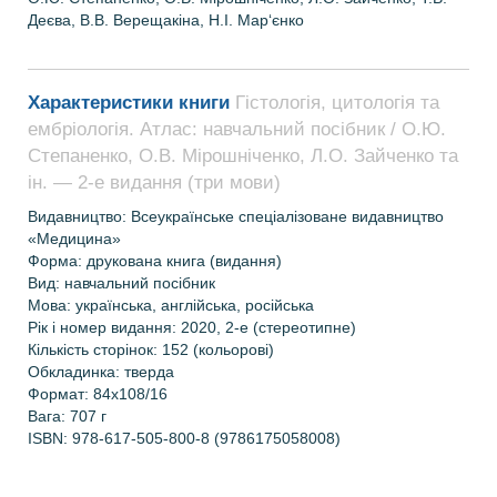
Деєва, В.В. Верещакіна, Н.І. Мар‘єнко
Характеристики книги
Гістологія, цитологія та
ембріологія. Атлас: навчальний посібник / О.Ю.
Степаненко, О.В. Мірошніченко, Л.О. Зайченко та
ін. — 2-е видання (три мови)
Видавництво: Всеукраїнське спеціалізоване видавництво
«Медицина»
Форма: друкована книга (видання)
Вид: навчальний посібник
Мова:
українська, англійська, російська
Рік і номер видання
: 2020, 2-е (стереотипне)
Кількість сторінок:
152 (кольорові)
Обкладинка: тверда
Формат: 84х108/16
Вага: 707
г
ISBN:
978-617-505-800-8 (9786175058008)