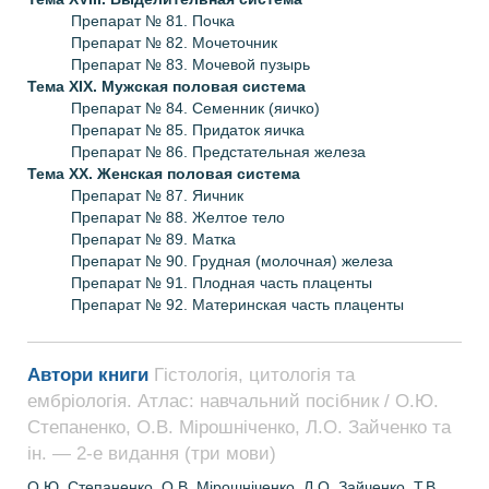
Препарат № 81. Почка
Препарат № 82. Мочеточник
Препарат № 83. Мочевой пузырь
Тема XIX.
Мужская половая система
Препарат № 84. Семенник (яичко)
Препарат № 85. Придаток яичка
Препарат № 86. Предстательная железа
Тема XX.
Женская половая система
Препарат № 87. Яичник
Препарат № 88. Желтое тело
Препарат № 89. Матка
Препарат № 90. Грудная (молочная) железа
Препарат № 91. Плодная часть плаценты
Препарат № 92. Материнская часть плаценты
Автори книги
Гістологія, цитологія та
ембріологія. Атлас: навчальний посібник / О.Ю.
Степаненко, О.В. Мірошніченко, Л.О. Зайченко та
ін. — 2-е видання (три мови)
О.Ю. Степаненко, О.В. Мірошніченко, Л.О. Зайченко, Т.В.