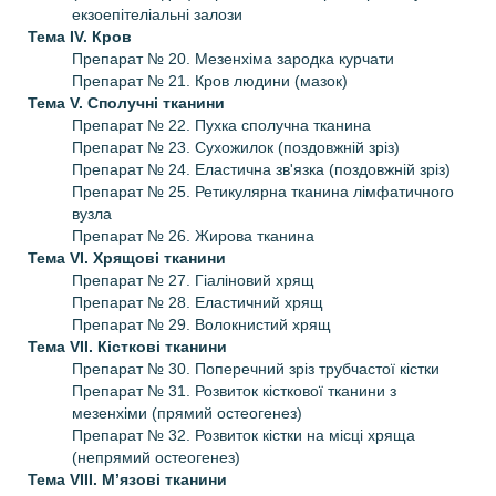
екзоепітеліальні залози
Тема IV.
Кров
Препарат № 20. Мезенхіма зародка курчати
Препарат № 21. Кров людини (мазок)
Тема V.
Сполучні тканини
Препарат № 22. Пухка сполучна тканина
Препарат № 23. Сухожилок (поздовжній зріз)
Препарат № 24. Еластична зв'язка (поздовжній зріз)
Препарат № 25. Ретикулярна тканина лімфатичного
вузла
Препарат № 26. Жирова тканина
Тема VI.
Хрящові тканини
Препарат № 27. Гіаліновий хрящ
Препарат № 28. Еластичний хрящ
Препарат № 29. Волокнистий хрящ
Тема VII.
Кісткові тканини
Препарат № 30. Поперечний зріз трубчастої кістки
Препарат № 31. Розвиток кісткової тканини з
мезенхіми (прямий остеогенез)
Препарат № 32. Розвиток кістки на місці хряща
(непрямий остеогенез)
Тема VIII.
М’язові тканини