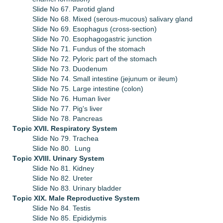
Slide No 67. Parotid gland
Slide No 68. Mixed (serous-mucous) salivary gland
Slide No 69. Esophagus (cross-section)
Slide No 70. Esophagogastric junction
Slide No 71. Fundus of the stomach
Slide No 72. Pyloric part of the stomach
Slide No 73. Duodenum
Slide No 74. Small intestine (jejunum or ileum)
Slide No 75. Large intestine (colon)
Slide No 76. Human liver
Slide No 77. Pig's liver
Slide No 78. Pancreas
Тopic XVII.
Respiratory System
Slide No 79. Trachea
Slide No 80. Lung
Тopic XVIII.
Urinary System
Slide No 81. Kidney
Slide No 82. Ureter
Slide No 83. Urinary bladder
Тopic XIX.
Male Reproductive System
Slide No 84. Testis
Slide No 85. Epididymis