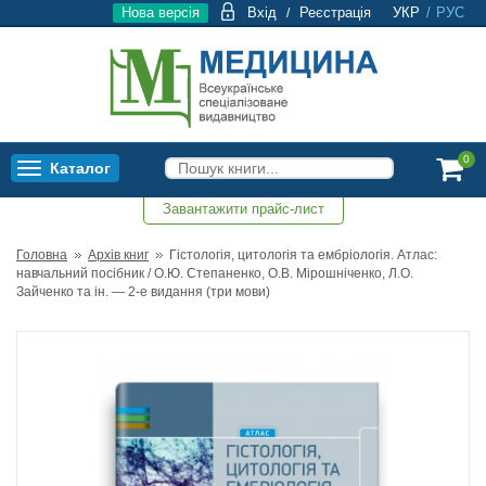
Нова версія
Вхід
Реєстрація
УКР
/
РУС
/
0
Каталог
Toggle
navigation
Завантажити прайс-лист
0
Головна
Архів книг
Гістологія, цитологія та ембріологія. Атлас:
навчальний посібник / О.Ю. Степаненко, О.В. Мірошніченко, Л.О.
Зайченко та ін. — 2-е видання (три мови)