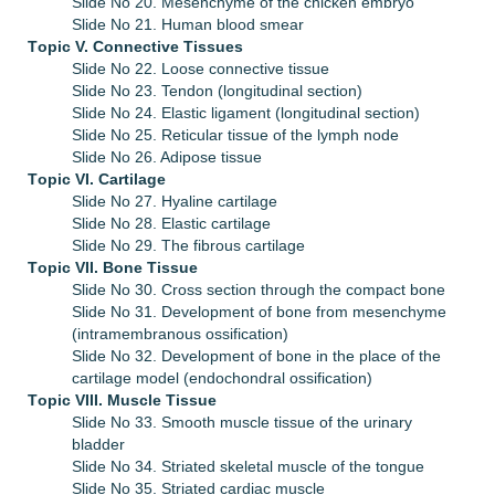
Slide No 20. Mesenchyme of the chicken embryo
Slide No 21. Human blood smear
Тopic V. Connective Tissues
Slide No 22. Loose connective tissue
Slide No 23. Tendon (longitudinal section)
Slide No 24. Elastic ligament (longitudinal section)
Slide No 25. Reticular tissue of the lymph node
Slide No 26. Adipose tissue
Тopic VI.
Cartilage
Slide No 27. Hyaline cartilage
Slide No 28. Elastic cartilage
Slide No 29. The fibrous cartilage
Тopic VII.
Bone Tissue
Slide No 30. Cross section through the compact bone
Slide No 31. Development of bone from mesenchyme
(intramembranous ossification)
Slide No 32. Development of bone in the place of the
cartilage model (endochondral ossification)
Тopic VIII.
Muscle Tissue
Slide No 33. Smooth muscle tissue of the urinary
bladder
Slide No 34. Striated skeletal muscle of the tongue
Slide No 35. Striated cardiac muscle