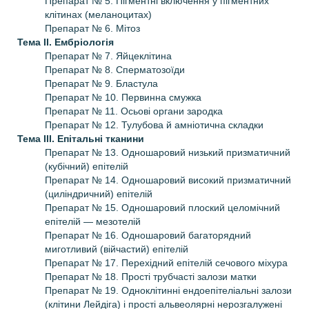
Препарат № 5. Пігментні включення у пігментних
клітинах (меланоцитах)
Препарат № 6. Мітоз
Тема II.
Ембріологія
Препарат № 7. Яйцеклітина
Препарат № 8. Сперматозоїди
Препарат № 9. Бластула
Препарат № 10. Первинна смужка
Препарат № 11. Осьові органи зародка
Препарат № 12. Тулубова й амніотична складки
Тема III.
Епітальні тканини
Препарат № 13. Одношаровий низький призматичний
(кубічний) епітелій
Препарат № 14. Одношаровий високий призматичний
(циліндричний) епітелій
Препарат № 15. Одношаровий плоский целомічний
епітелій — мезотелій
Препарат № 16. Одношаровий багаторядний
миготливий (війчастий) епітелій
Препарат № 17. Перехідний епітелій сечового міхура
Препарат № 18. Прості трубчасті залози матки
Препарат № 19. Одноклітинні ендоепітеліальні залози
(клітини Лейдіга) і прості альвеолярні нерозгалужені