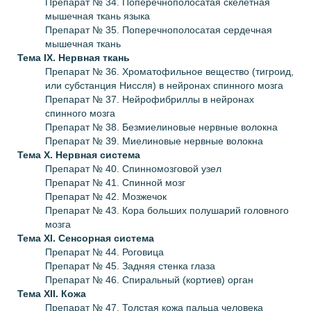
Препарат № 34. Поперечнополосатая скелетная
мышечная ткань языка
Препарат № 35. Поперечнополосатая сердечная
мышечная ткань
Тема IX.
Нервная ткань
Препарат № 36. Хроматофильное вещество (тигроид,
или субстанция Ниссля) в нейронах спинного мозга
Препарат № 37. Нейрофибриллы в нейронах
спинного мозга
Препарат № 38. Безмиелиновые нервные волокна
Препарат № 39. Миелиновые нервные волокна
Тема X.
Нервная система
Препарат № 40. Спинномозговой узел
Препарат № 41. Спинной мозг
Препарат № 42. Мозжечок
Препарат № 43. Кора больших полушарий головного
мозга
Тема XI.
Сенсорная система
Препарат № 44. Роговица
Препарат № 45. Задняя стенка глаза
Препарат № 46. Спиральный (кортиев) орган
Тема XII.
Кожа
Препарат № 47. Толстая кожа пальца человека