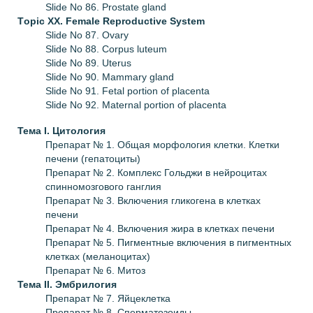
Slide No 86. Prostate gland
Тopic XX.
Female Reproductive System
Slide No 87. Ovary
Slide No 88. Corpus luteum
Slide No 89. Uterus
Slide No 90. Mammary gland
Slide No 91. Fetal portion of placenta
Slide No 92. Maternal portion of placenta
Тема I.
Цитология
Препарат № 1. Общая морфология клетки. Клетки
печени (гепатоциты)
Препарат № 2. Комплекс Гольджи в нейроцитах
спинномозгового ганглия
Препарат № 3. Включения гликогена в клетках
печени
Препарат № 4. Включения жира в клетках печени
Препарат № 5. Пигментные включения в пигментных
клетках (меланоцитах)
Препарат № 6. Митоз
Тема II.
Эмбрилогия
Препарат № 7. Яйцеклетка
Препарат № 8. Сперматозоиды