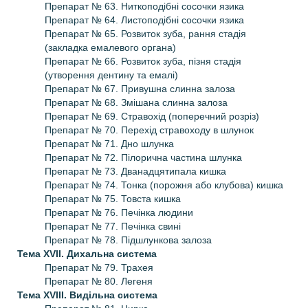
Препарат № 63. Ниткоподібні сосочки язика
Препарат № 64. Листоподібні сосочки язика
Препарат № 65. Розвиток зуба, рання стадія
(закладка емалевого органа)
Препарат № 66. Розвиток зуба, пізня стадія
(утворення дентину та емалі)
Препарат № 67. Привушна слинна залоза
Препарат № 68. Змішана слинна залоза
Препарат № 69. Стравохід (поперечний розріз)
Препарат № 70. Перехід стравоходу в шлунок
Препарат № 71. Дно шлунка
Препарат № 72. Пілорична частина шлунка
Препарат № 73. Дванадцятипала кишка
Препарат № 74. Тонка (порожня або клубова) кишка
Препарат № 75. Товста кишка
Препарат № 76. Печінка людини
Препарат № 77. Печінка свині
Препарат № 78. Підшлункова залоза
Тема XVII.
Дихальна система
Препарат № 79. Трахея
Препарат № 80. Легеня
Тема XVIII.
Видільна система