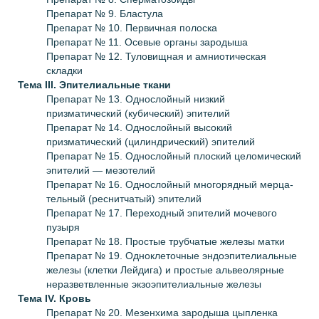
Препарат № 9. Бластула
Препарат № 10. Первичная полоска
Препарат № 11. Осевые органы зародыша
Препарат № 12. Туловищная и амниотическая
складки
Тема III.
Эпителиальные ткани
Препарат № 13. Однослойный низкий
призматический (кубический) эпителий
Препарат № 14. Однослойный высокий
призматический (цилиндрический) эпителий
Препарат № 15. Однослойный плоский целомический
эпителий — мезотелий
Препарат № 16. Однослойный многорядный мерца­
тельный (реснитчатый) эпителий
Препарат № 17. Переходный эпителий мочевого
пузыря
Препарат № 18. Простые трубчатые железы матки
Препарат № 19. Одноклеточные эндоэпителиальные
железы (клетки Лейдига) и простые альвеолярные
неразветвленные экзоэпителиальные железы
Тема IV.
Кровь
Препарат № 20. Мезенхима зародыша цыпленка