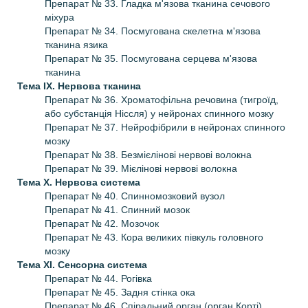
Препарат № 33. Гладка м'язова тканина сечового
міхура
Препарат № 34. Посмугована скелетна м'язова
тканина язика
Препарат № 35. Посмугована серцева м'язова
тканина
Тема IX.
Нервова тканина
Препарат № 36. Хроматофільна речовина (тигроїд,
або субстанція Ніссля) у нейронах спинного мозку
Препарат № 37. Нейрофібрили в нейронах спинного
мозку
Препарат № 38. Безмієлінові нервові волокна
Препарат № 39. Мієлінові нервові волокна
Тема X.
Нервова система
Препарат № 40. Спинномозковий вузол
Препарат № 41. Спинний мозок
Препарат № 42. Мозочок
Препарат № 43. Кора великих півкуль головного
мозку
Тема XI.
Сенсорна система
Препарат № 44. Рогівка
Препарат № 45. Задня стінка ока
Препарат № 46. Спіральний орган (орган Корті)