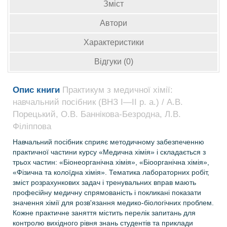
Зміст
Автори
Характеристики
Відгуки (0)
Опис книги
Практикум з медичної хімії:
навчальний посібник (ВНЗ І—ІІ р. а.) / А.В.
Порецький, О.В. Баннікова-Безродна, Л.В.
Філіппова
Навчальний посібник сприяє методичному забезпеченню
практичної частини курсу «Медична хімія» і складається з
трьох частин: «Біонеорганічна хімія», «Біоорганічна хімія»,
«Фізична та колоїдна хімія». Тематика лабораторних робіт,
зміст розрахункових задач і тренувальних вправ мають
професійну медичну спрямованість і покликані показати
значення хімії для розв'язання медико-біологічних проблем.
Кожне практичне заняття містить перелік запитань для
контролю вихідного рівня знань студентів та приклади