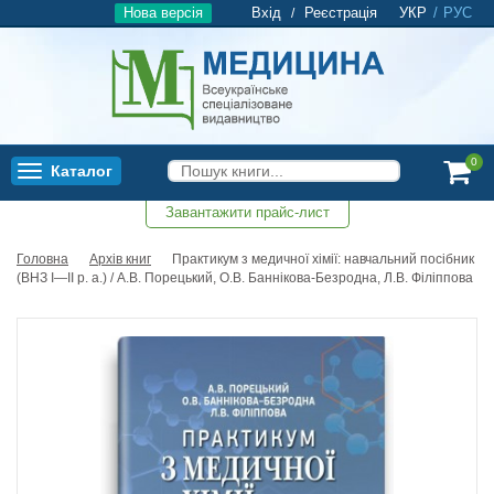
Нова версія
Вхід
Реєстрація
УКР
/
РУС
/
0
Каталог
Toggle
navigation
Завантажити прайс-лист
0
Головна
Архів книг
Практикум з медичної хімії: навчальний посібник
(ВНЗ І—ІІ р. а.) / А.В. Порецький, О.В. Баннікова-Безродна, Л.В. Філіппова