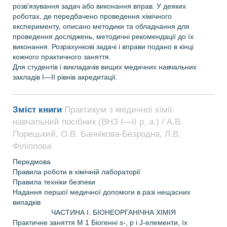
розв'язування задач або виконання вправ. У деяких
роботах, де передбачено проведення хімічного
експерименту, описано методики та обладнання для
проведення досліджень, методичні рекомендації до їх
виконання. Розрахункові задачі і вправи подано в кінці
кожного практичного заняття.
Для студентів і викладачів вищих медичних навчальних
закладів І—II рівнів акредитації.
Зміст книги
Практикум з медичної хімії:
навчальний посібник (ВНЗ І—ІІ р. а.) / А.В.
Порецький, О.В. Баннікова-Безродна, Л.В.
Філіппова
Передмова
Правила роботи в хімічній лабораторії
Правила техніки безпеки
Надання першої медичної допомоги в разі нещасних
випадків
ЧАСТИНА I. БІОНЕОРГАНІЧНА ХІМІЯ
Практичне заняття М 1 Біогенні s-, p і J-елементи, їх