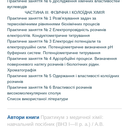
Практичне заняття № 6 Дослідження хімічних властивостей
вуглеводів
ЧАСТИНА III. ФІЗИЧНА І КОЛОЇДНА ХІМІЯ
Практичне заняття № 1 Розв'язування задач за
термохімічними рівняннями біохімічних процесів
Практичне заняття № 2 Електропровідність розчинів
електролітів. Кондуктометричне титрування
Практичне заняття № 3 Електродні потенціали та
електрорушійні сили. Потенціометричне визначення pH
буферних систем. Потенціометричне титрування
Практичне заняття № 4 Адсорбційні процеси. Визначення
поверхневого натягу розчинів і біологічних рідин.
Хроматографія
Практичне заняття № 5 Одержання і властивості колоїдних
розчинів
Практичне заняття № 6 Властивості розчинів
високомолекулярних сполук
Список використаної літератури
Автори книги
Практикум з медичної хімії:
навчальний посібник (ВНЗ І—ІІ р. а.) / А.В.