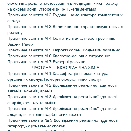
біологічна роль та застосування в медицині. Якісні реакції
на окремі йони, утворені s-, p- і J-елементами
Практичне заняття М 2 Будова і номенклатура комплексних
сполук
Практичне заняття М 3 Величини, що характеризують склад
розчину
Практичне заняття М 4 Колігативні властивості розчинів.
Закони Рауля
Практичне заняття М 5 Гідроліз солей. Водневий показник
Практичне заняття М 6 Кислотно-основне титрування
Практичне заняття М 7 Буферні розчини
ЧАСТИНА II. БІООРГАНІЧНА ХІМІЯ
Практичне заняття М 1 Класифікація і номенклатура
органічних сполук. Ізомерія біоорганічних сполук
Практичне заняття М 2 Дослідження реакційної здатності
алканів, алкенів, аренів
Практичне заняття М 3 Дослідження реакційної здатності
спиртів, фенолу та амінів
Практичне заняття М 4 Дослідження реакційної здатності
альдегідів, кетонів і карбонових кислот
Практичне заняття № 5 Дослідження реакційної здатності
гетерофункціональних сполук