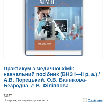
Практикум з медичної хімії:
навчальний посібник (ВНЗ І—ІІ р. а.) /
А.В. Порецький, О.В. Баннікова-
Безродна, Л.В. Філіппова
73377
Продана, не перевипускається
У вибране