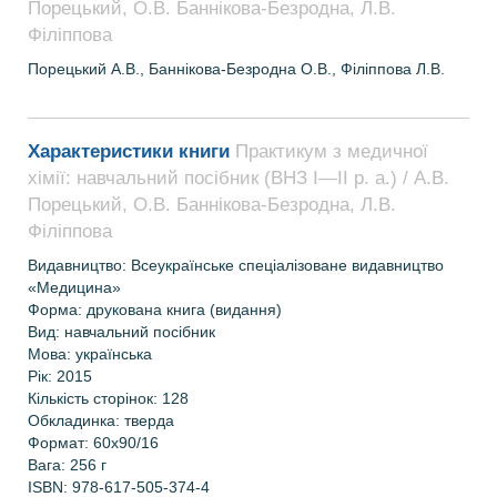
Порецький, О.В. Баннікова-Безродна, Л.В.
Філіппова
Порецький А.В., Баннікова-Безродна О.В., Філіппова Л.В.
Характеристики книги
Практикум з медичної
хімії: навчальний посібник (ВНЗ І—ІІ р. а.) / А.В.
Порецький, О.В. Баннікова-Безродна, Л.В.
Філіппова
Видавництво: Всеукраїнське спеціалізоване видавництво
«Медицина»
Форма: друкована книга (видання)
Вид: навчальний посібник
Мова: українська
Рік: 2015
Кількість сторінок: 128
Обкладинка: тверда
Формат: 60х90/16
Вага: 256 г
ISBN: 978-617-505-374-4