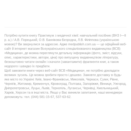
Потрібно купити книгу Практикум з медичної хімії: навчальний посібник (ВНЗ І—ІІ
р. а.) / А.В. Порецький, О.В. Баннікова-Безродна, Л.В. Філіппова (українською
мовою)? Ви звернулися за адресою. Адже medpublish.com.ua — це офіційний веб-
сайт й інтернет магазин Всеукраїнського спеціалізованого видавництва (ВСВ)
«Медицина», де можна переглянути детальну інформацію (фото, зміст, відгуки,
опис, характеристики, автори, ціна) про випущену видавництвом літературу,
безкоштовно читати онлайн і скачати (завантажити) фрагменти книг, а також
недорого і швидко їх придбати.
Щоб замовити книги через веб-сайт ВСВ «Медицина», не потрібно докладати
великих зусиль. Це можна зробити просто і дешево. Замовте доставку в будь-
яке місто по Україні: Київ, Івано-Франківськ, Миколаїв, Черкаси, Суми, Рівне,
Чернігів, Житомир, Кременчук, Кіровоград, Полтава, Запоріжжя, Вінниця, Ужгород,
Дніпропетровськ, Луцьк, Львів, Тернопіль, Луганськ, Чернівці, Хмельницький,
Харків, Херсон та в інші міста. Якщо у Вас виникли запитання, наші менеджери
допоможуть: тел. (044) 581-15-67, 537-63-62.