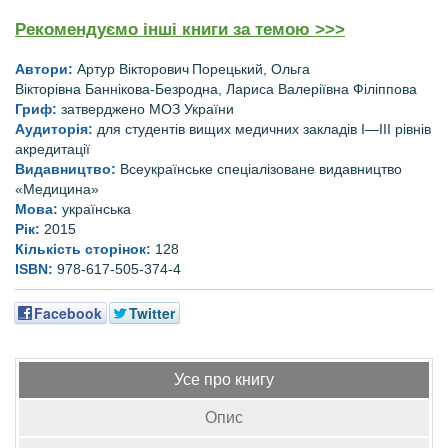
Рекомендуємо інші книги за темою >>>
Автори:
Артур Вікторович
Порецький
, Ольга
Вікторівна
Баннікова-Безродна
, Лариса Валеріївна
Філіппова
Гриф:
затверджено МОЗ України
Аудиторія:
для студентів вищих медичних закладів I—IІІ рівнів
акредитації
Видавництво:
Всеукраїнське спеціалізоване видавництво
«Медицина»
Мова:
українська
Рік:
2015
Кількість сторінок:
128
ISBN:
978-617-505-374-4
Facebook
Twitter
Усе про книгу
Опис