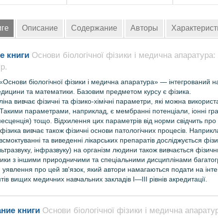
иге
Описание
Содержание
Авторы
Характерист
е книги
Основи біологічної фізики і медична апаратура: п
р.
«Основи біологічної фізики і медична апаратура» — інтегрований нав
медицини та математики. Базовим предметом курсу є фізика.
іна вивчає фізичні та фізико-хімічні параметри, які можна використ
 Такими параметрами, наприклад, є мембранні потенціали, іонні град
есценція) тощо. Відхилення цих параметрів від норми свідчить про п
 фізика вивчає також фізичні основи патологічних процесів. Наприкла
всмоктуванні та виведенні лікарських препаратів досліджується фіз
ультразвуку, інфразвуку) на організм людини також вивчається фізи
зики з іншими природничими та спеціальними дисциплінами багатог
и уявлення про цей зв'язок, який автори намагаються подати на інте
тів вищих медичних навчальних закладів І—III рівнів акредитації.
ние книги
Основи біологічної фізики і медична апаратура