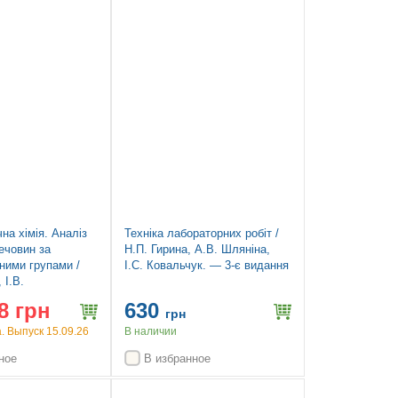
на хімія. Аналіз
Техніка лабораторних робіт /
ечовин за
Н.П. Гирина, А.В. Шляніна,
ними групами /
І.С. Ковальчук. — 3-є видання
 І.В.
а, О.О.
8 грн
630
 — 4-е видання
грн
 Выпуск 15.09.26
В наличии
ное
В избранное