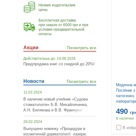
Топ продаж
Низкие издательские
цены
Бесплатная доставка
при заказе от 6000 грн и при
условии предварительной
оплаты
Акции
Посмотреть все
Действительна до: 19.08.2026
Предпродажа книг со скидкой до 20%!
Новости
Посмотреть все
Медична мі
Посібник з
11.03.2024
патогенез, 
В наличии новый учебник «Судова
лабораторн
стоматологія» Б.В. Михайличенка,
контроль: 
490
А.Н. Билякова и В.В. Франчука!
томах. Том
гр
Барер, Віл
В наличии
28.02.2024
Свонн, Не
В избр
Выпущено новинку «Процедури в
косметичній дерматології: лазери,