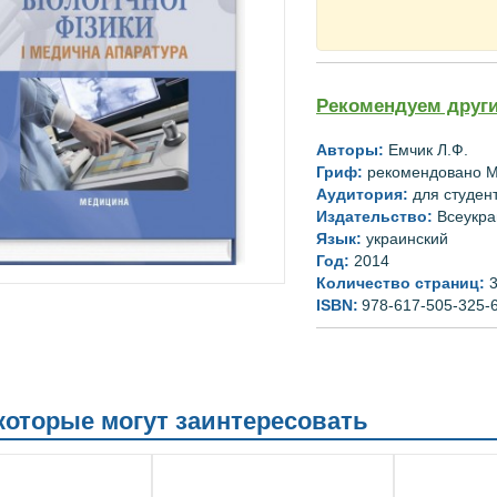
Рекомендуем други
Авторы:
Емчик Л.Ф.
Гриф:
рекомендовано 
Аудитория:
для
студен
Издательство:
Всеукра
Язык:
украинский
Год:
2014
Количество страниц:
3
ISBN:
978-617-505-325-
 которые могут заинтересовать