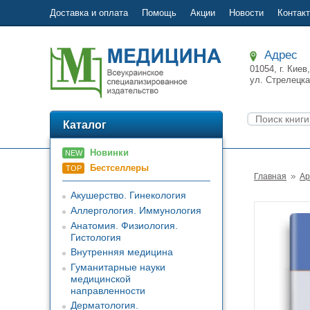
Доставка и оплата
Помощь
Акции
Новости
Контак
Адрес
01054, г. Киев,
ул.
Стрелецка
Каталог
Новинки
NEW
Бестселлеры
TOP
Главная
Ар
Акушерство. Гинекология
Аллергология. Иммунология
Анатомия. Физиология.
Гистология
Внутренняя медицина
Гуманитарные науки
медицинской
направленности
Дерматология.