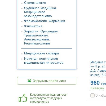
Стоматология
Судебная медицина.
Медицинское
законодательство
Фармакология. Фармация
Фтизиатрия
Хирургия. Ортопедия.
Травматология.
Анестезиология.
Реаниматология
Медицинские словари
Научная, популярная
Медична хі
медицинская литература
І—ІІІ р. а.
Д.Д. Луцев
за ред. Б.
— 3-є вид.
Загрузить прайс-лист
960
гр
В наличии
Качественная медицинская
В избр
литература от ведущих
специалистов