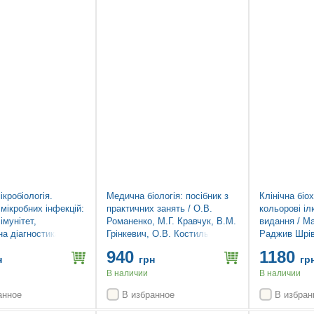
Топ продаж
кробіологія.
Медична біологія: посібник з
Клінічна біох
 мікробних інфекцій:
практичних занять / О.В.
кольорові іл
імунітет,
Романенко, М.Г. Кравчук, В.М.
видання / М
а діагностика та
Грінкевич, О.В. Костильов. —
Раджив Шрів
19-е видання: у 2
2-е видання
Дінс
940
1180
 2 / Майкл Р.
н
грн
гр
л Ірвінг, Ендрю
В наличии
В наличии
люн Перера
анное
В избранное
В избран