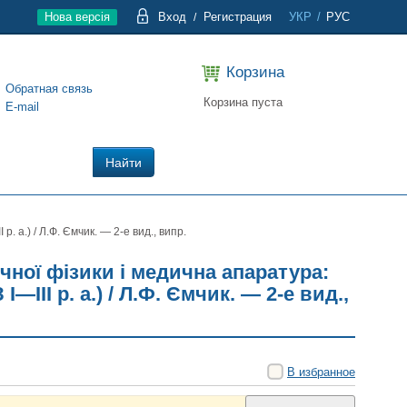
Нова версія
Вход
Регистрация
УКР
/
РУС
/
Корзина
Обратная связь
Корзина пуста
E-mail
Найти
. а.) / Л.Ф. Ємчик. — 2-е вид., випр.
чної фізики і медична апаратура:
І—ІІІ р. а.) / Л.Ф. Ємчик. — 2-е вид.,
В избранное