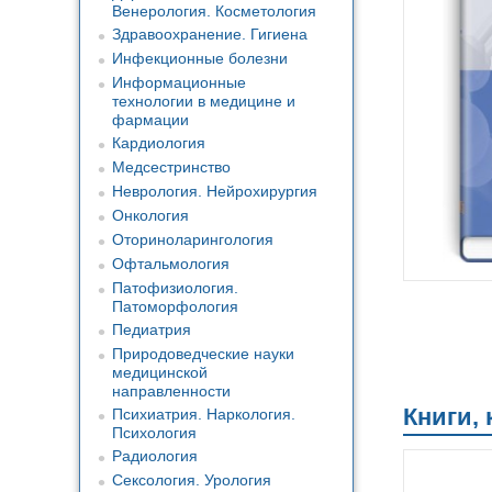
Венерология. Косметология
Здравоохранение. Гигиена
Инфекционные болезни
Информационные
технологии в медицине и
фармации
Кардиология
Медсестринство
Неврология. Нейрохирургия
Онкология
Оториноларингология
Офтальмология
Патофизиология.
Патоморфология
Педиатрия
Природоведческие науки
медицинской
направленности
Книги,
Психиатрия. Наркология.
Психология
Радиология
Сексология. Урология