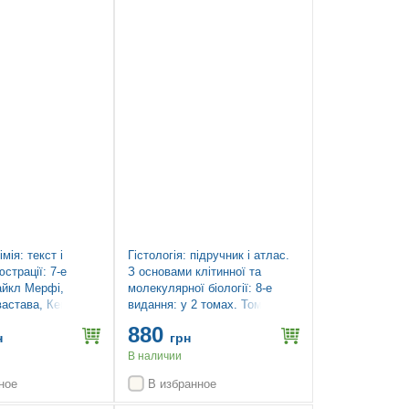
Топ продаж
імія: текст і
Гістологія: підручник і атлас.
юстрації: 7-е
З основами клітинної та
айкл Мерфі,
молекулярної біології: 8-е
астава, Кевін
видання: у 2 томах. Том 2 /
Войцех Павліна, Майкл Г.
880
Росс
н
грн
В наличии
ное
В избранное