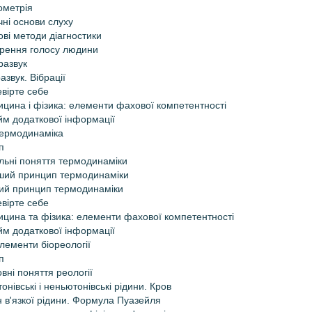
ометрія
чні основи слуху
ові методи діагностики
рення голосу людини
развук
азвук. Вібрації
вірте себе
цина і фізика: елементи фахової компетентності
м додаткової інформації
Термодинаміка
п
льні поняття термодинаміки
ий принцип термодинаміки
ий принцип термодинаміки
вірте себе
цина та фізика: елементи фахової компетентності
м додаткової інформації
Елементи біореології
п
вні поняття реології
онівські і неньютонівські рідини. Кров
 в'язкої рідини. Формула Пуазейля