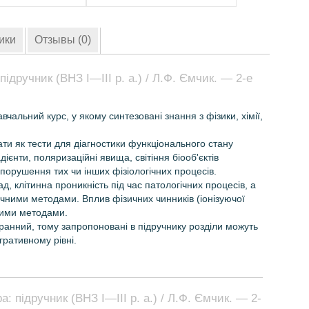
ики
Отзывы (0)
ідручник (ВНЗ І—ІІІ р. а.) / Л.Ф. Ємчик. — 2-е
чальний курс, у якому синтезовані знання з фізики, хімії,
ати як тести для діагностики функціонального стану
ієнти, поляризаційні явища, світіння біооб'єктів
орушення тих чи інших фізіо­логічних процесів.
д, клітинна проникність під час патологічних процесів, а
ичними методами. Вплив фізичних чинників (іонізуючої
чними методами.
ранний, тому запропоновані в підручнику розділи можуть
гративному рівні.
: підручник (ВНЗ І—ІІІ р. а.) / Л.Ф. Ємчик. — 2-