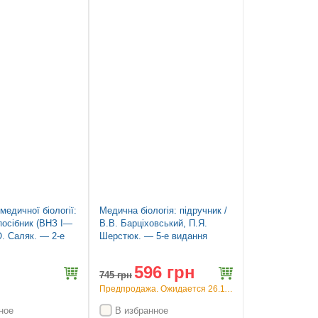
Скидка 20%
медичної біології:
Медична біологія: підручник /
посібник (ВНЗ І—
В.В. Барціховський, П.Я.
Н.О. Саляк. — 2-е
Шерстюк. — 5-е видання
596 грн
745
грн
Предпродажа. Ожидается 26.11.26
ное
В избранное