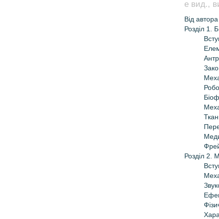
е вид., в
Від автора
Розділ 1. 
Всту
Елем
Антр
Зако
Меха
Робо
Біоф
Меха
Ткан
Пере
Меди
Фрей
Розділ 2. 
Всту
Меха
Звук
Ефе
Фізи
Хара