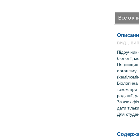
Все о кн
Описани
вид., вип
Підручник 
біології, 
Ця дисципл
організму.
(хемілюмін
Біологічна
також при 
радіації, 
Зв'язок фі
дати тільк
Для студен
Содержа