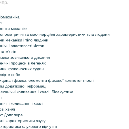
ипр.
Біомеханіка
п
енти механіки
опометричні та мас-інерційні характеристики тіла людини
ни механіки і тіло людини
нічні властивості кісток
та м'язів
ізика зовнішнього дихання
нічні процеси в легенях
ини кровоносних судин
вірте себе
цина і фізика: елементи фахової компетентності
м додаткової інформації
Механічні коливання і хвилі. Біоакустика
п
нічні коливання і хвилі
ові хвилі
кт Допплера
чні характеристики звуку
ктеристики слухового відчуття