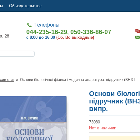
ты
Об издательстве
Телефоны
044-235-16-29
050-336-86-07
,
я, 28
с 8:00 до 16:30
(Сб, Вс выходные)
хив книг
Основи біологічної фізики і медична апаратура: підручник (ВНЗ І—ІІІ р
Основи біологі
підручник (ВНЗ 
випр.
73080
Нет в наличии