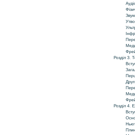
Ауді
Фізи
Звук
Утво
Ульт
Інфр
Пере
Меди
Фрей
Розділ 3. 
Всту
Зага
Перш
Друг
Пере
Меди
Фрей
Розділ 4. 
Всту
Осно
Ньют
Плин