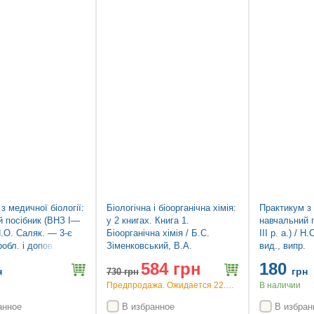
Топ продаж
з медичної біології:
Біологічна і біоорганічна хімія:
Практикум з 
й посібник (ВНЗ І—
у 2 книгах. Книга 1.
навчальний 
/ Н.О. Саляк. — 3-є
Біоорганічна хімія / Б.С.
ІІІ р. а.) / 
робл. і допов.
Зіменковський, В.А.
вид., випр.
Музиченко, І.В. Ніженковська
584 грн
180
та ін. — 4-е видання
н
грн
730
грн
Предпродажа. Ожидается 22.09.26
В наличии
анное
В избранное
В избран