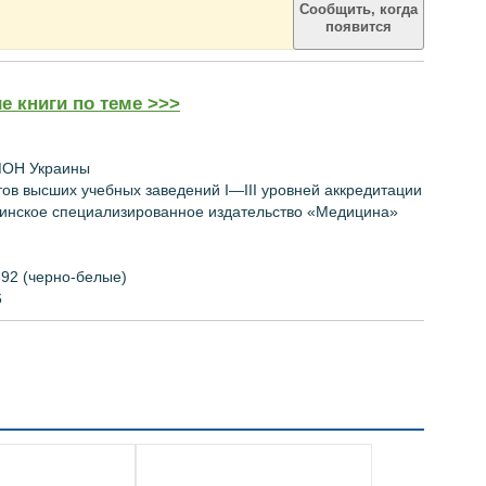
Сообщить, когда
появится
е книги по теме >>>
МОН Украины
тов высших
учебных заведений
I
—ІІІ
уровней
аккредитации
инское специализированное издательство «Медицина»
92 (черно-белые)
6