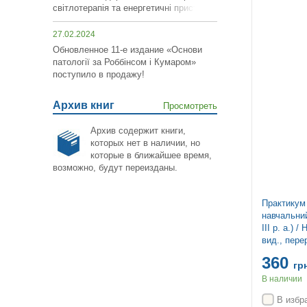
світлотерапія та енергетичні пристрої»!
27.02.2024
Обновленное 11-е издание «Основи
патології за Роббінсом і Кумаром»
поступило в продажу!
Архив книг
Просмотреть
Архив содержит книги,
которых нет в наличии, но
которые в ближайшее время,
возможно,
будут переизданы
.
Практикум 
навчальни
ІІІ р. а.) 
вид., пере
360
гр
В наличии
В избр