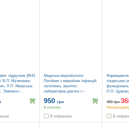
Топ продаж
Новинка
мія: підручник (ВНЗ
Медична мікробіологія.
Фармацевтич
) / В.П. Музиченко,
Посібник з мікробних інфекцій:
лікарських р
ич, Л.П. Яворська;
патогенез, імунітет,
функціональ
С. Зіменковського.
лабораторна діагностика та
О.О. Цуркан,
, випр.
контроль: 19-е видання: у 2
Ніженковськ
950
36
томах. Том 1 / Майкл Р.
Глушаченко.
н
грн
460
грн
Барер, Вілл Ірвінг, Ендрю
В наличии
Предпродажа.
Свонн, Нелюн Перера
анное
В избранное
В избран