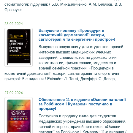
стоматологія: підручник / Б.В. Михайличенко, А.М. Біляков, В.В.
Франчук»
28.02.2024
Выпущено новинку «Процедури в
косметичній дерматології: лазери,
світлотерапія та енергетичні пристрої»!
Выпущено новую книгу для студентов, врачей-
интернов высших медицинских учебных
заведений, специалистов по дерматологии,
косметологии, физиотерапии, медсестер и
врачей семейной практики: «Процедури в
косметичній дерматології: лазери, світлотерапія та енергетичні
пристрої: 5-е видання / Елізабет Л. Танзі, Джеффрі С. Довер,...
27.02.2024
Обновленное 11-е издание «Основи патології
за Роббінсом і Кумаром» поступило в
продажу!
Поступила в продажу книга для студентов
медицинских учреждений высшего образования,
врачей-интернов, врачей-практиков: «Основи
патології за Роббінсом і Кумаром: 11-е видання /