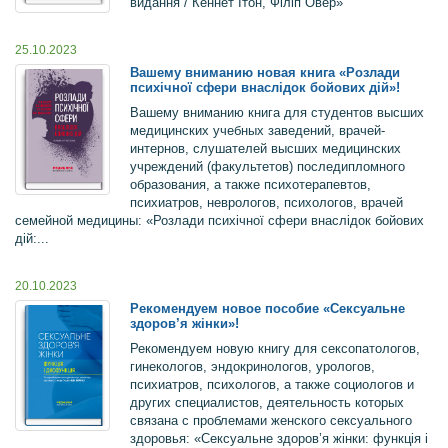
видання / Кеннет Ітон, Філіп Овер»
25.10.2023
Вашему вниманию новая книга «Розлади
психічної сфери внаслідок бойових дій»!
Вашему вниманию книга для студентов высших
медицинских учебных заведений, врачей-
интернов, слушателей высших медицинских
учреждений (факультетов) последипломного
образования, а также психотерапевтов,
психиатров, неврологов, психологов, врачей
семейной медицины: «Розлади психічної сфери внаслідок бойових
дій:...
20.10.2023
Рекомендуем новое пособие «Сексуальне
здоров’я жінки»!
Рекомендуем новую книгу для сексопатологов,
гинекологов, эндокринологов, урологов,
психиатров, психологов, а также социологов и
других специалистов, деятельность которых
связана с проблемами женского сексуального
здоровья: «Сексуальне здоров’я жінки: функція і