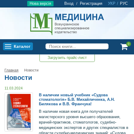
Нова версія
Вход
Регистрация
УКР
/
РУС
/
0
Каталог
Toggle
navigation
Загрузить прайс-лист
0
Главная
Новости
Новости
11.03.2024
В наличии новый учебник «Судова
стоматологія» Б.В. Михайличенка, А.Н.
Билякова и В.В. Франчука!
В наличии новая книга для получателей
магистерского уровня высшего образования,
врачей-практиков, стоматологов, судебно-
медицинских экспертов и других специалистов в
области судебно-медицинских знаний: «Судова