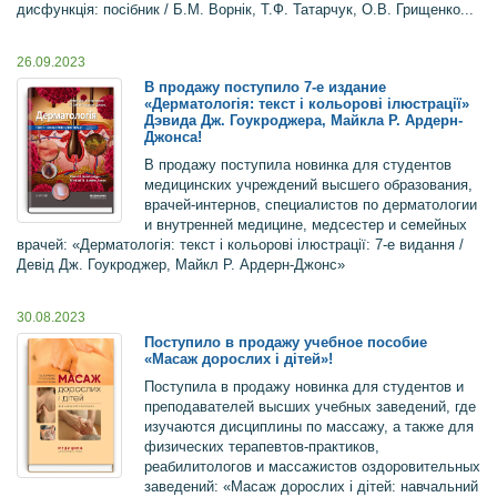
дисфункція: посібник / Б.М. Ворнік, Т.Ф. Татарчук, О.В. Грищенко...
26.09.2023
В продажу поступило 7-е издание
«Дерматологія: текст і кольорові ілюстрації»
Дэвида Дж. Гоукроджера, Майкла Р. Ардерн-
Джонса!
В продажу поступила новинка для студентов
медицинских учреждений высшего образования,
врачей-интернов, специалистов по дерматологии
и внутренней медицине, медсестер и семейных
врачей: «Дерматологія: текст і кольорові ілюстрації: 7-е видання /
Девід Дж. Гоукроджер, Майкл Р. Ардерн-Джонс»
30.08.2023
Поступило в продажу учебное пособие
«Масаж дорослих і дітей»!
Поступила в продажу новинка для студентов и
преподавателей высших учебных заведений, где
изучаются дисциплины по массажу, а также для
физических терапевтов-практиков,
реабилитологов и массажистов оздоровительных
заведений: «Масаж дорослих і дітей: навчальний