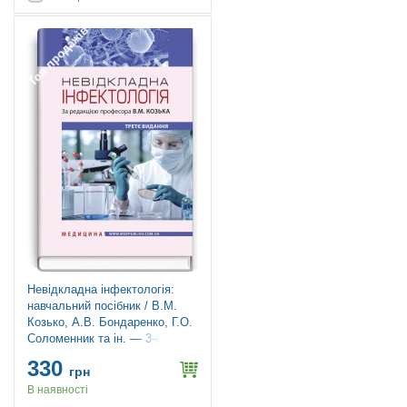
Топ продажів
Невідкладна інфектологія:
навчальний посібник / В.М.
Козько, А.В. Бондаренко, Г.О.
Соломенник та ін. — 3-є
видання
330
грн
В наявності