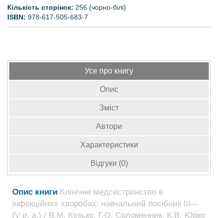
Кількість сторінок:
256 (чорно-білі)
ISBN:
978-617-505-683-7
Усе про книгу
Опис
Зміст
Автори
Характеристики
Відгуки (0)
Опис книги
Клінічне медсестринство в
інфекційних хворобах: навчальний посібник ІІІ—
IV р. а.) / В.М. Козько, Г.О. Соломенник, К.В. Юрко