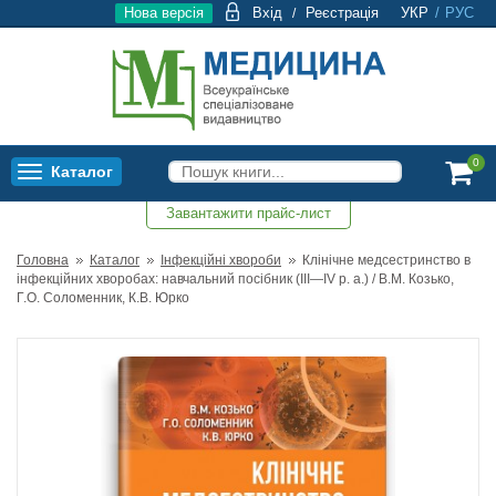
Нова версія
Вхід
Реєстрація
УКР
/
РУС
/
0
Каталог
Toggle
navigation
Завантажити прайс-лист
0
Головна
Каталог
Інфекційні хвороби
Клінічне медсестринство в
інфекційних хворобах: навчальний посібник (ІІІ—IV р. а.) / В.М. Козько,
Г.О. Соломенник, К.В. Юрко