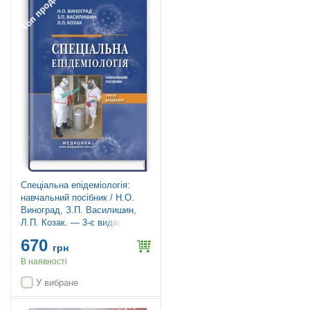
Топ продажів
Спеціальна епідеміологія:
навчальний посібник / Н.О.
Виноград, З.П. Василишин,
Л.П. Козак. — 3-є видання
670
грн
В наявності
У вибране