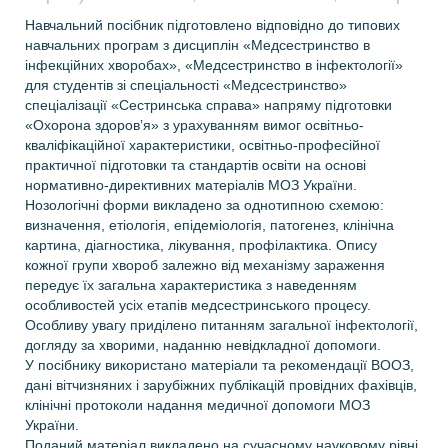
Навчальний посібник підготовлено відповідно до типових
навчальних програм з дисциплін «Медсестринство в
інфекційних хворобах», «Медсестринство в інфектології»
для студентів зі спеціальності «Медсестринство»
спеціалізації «Сестринська справа» напряму підготовки
«Охорона здоров’я» з урахуванням вимог освітньо-
кваліфікаційної характеристики, освітньо-професійної
практичної підготовки та стандартів освіти на основі
нормативно-директивних матеріалів МОЗ України.
Нозологічні форми викладено за однотипною схемою:
визначення, етіологія, епідеміологія, патогенез, клінічна
картина, діагностика, лікування, профілактика. Опису
кожної групи хвороб залежно від механізму зараження
передує їх загальна характеристика з наведенням
особливостей усіх етапів медсестринського процесу.
Особливу увагу приділено питанням загальної інфектології,
догляду за хворими, наданню невідкладної допомоги.
У посібнику використано матеріали та рекомендації ВООЗ,
дані вітчизняних і зарубіжних публікацій провідних фахівців,
клінічні протоколи надання медичної допомоги МОЗ
України.
Поданий матеріал викладено на сучасному науковому рівні