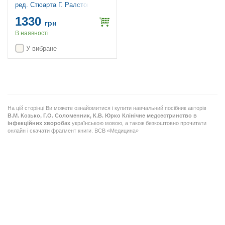
ред. Стюарта Г. Ралстона, Яна
Д. Пенмана, Марка В.Дж.
1330
Стрекена, Річарда П. Гобсона
грн
В наявності
У вибране
На цій сторінці Ви можете ознайомитися і купити навчальний посібник авторів
В.М. Козько, Г.О. Соломенник, К.В. Юрко
Клінічне медсестринство в
інфекційних хворобах
українською мовою, а також безкоштовно прочитати
онлайн і скачати фрагмент книги. ВСВ «Медицина»