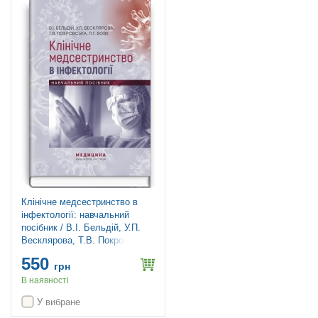
Клінічне медсестринство в
інфектології: навчальний
посібник / В.I. Бельдій, У.П.
Весклярова, Т.В. Покровська,
Л.Г. Вовк та ін.
550
грн
В наявності
У вибране