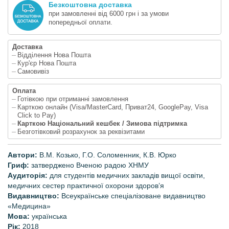
Безкоштовна доставка
при замовленні від 6000 грн і за умови
попередньої оплати.
Доставка
Відділення Нова Пошта
Кур'єр Нова Пошта
Самовивіз
Оплата
Готівкою при отриманні замовлення
Карткою онлайн (Visa/MasterCard, Приват24, GooglePay, Visa
Click to Pay)
Карткою Національний кешбек / Зимова підтримка
Безготівковий розрахунок за реквізитами
Автори:
В.М. Козько, Г.О. Соломенник, К.В. Юрко
Гриф:
затверджено
Вченою радою ХНМУ
Аудиторія:
для студентів медичних закладів вищої освіти,
медичних сестер практичної охорони здоров’я
Видавництво:
Всеукраїнське спеціалізоване видавництво
«Медицина»
Мова:
українська
Рік:
2018