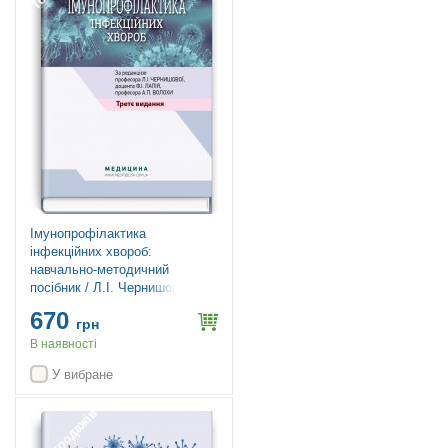
Імунопрофілактика
інфекційних хвороб:
навчально-методичний
посібник / Л.І. Чернишова, Ф.І.
Лапій, А.П. Волоха та ін. — 3-
670
є видання
грн
В наявності
У вибране
Топ продажів