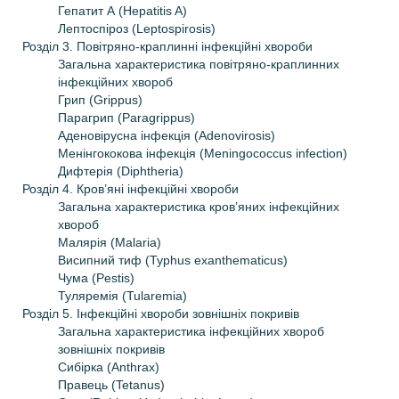
Гепатит А (Hepatitis A)
Лептоспіроз (Leptospirosis)
Розділ 3. Повітряно-краплинні інфекційні хвороби
Загальна характеристика повітряно-краплинних
інфекційних хвороб
Грип (Grippus)
Парагрип (Paragrippus)
Аденовірусна інфекція (Adenovirosis)
Менінгококова інфекція (Meningococcus infection)
Дифтерія (Diphtheria)
Розділ 4. Кров’яні інфекційні хвороби
Загальна характеристика кров’яних інфекційних
хвороб
Малярія (Malaria)
Висипний тиф (Typhus exanthematicus)
Чума (Pestis)
Туляремія (Tularemia)
Розділ 5. Інфекційні хвороби зовнішніх покривів
Загальна характеристика інфекційних хвороб
зовнішніх покривів
Сибірка (Anthrax)
Правець (Tetanus)