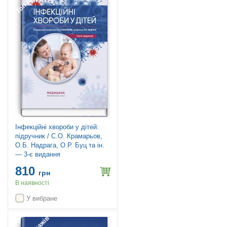
Інфекційні хвороби у дітей:
підручник / С.О. Крамарьов,
О.Б. Надрага, О.Р. Буц та ін.
— 3-є видання
810
грн
В наявності
У вибране