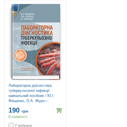
Лабораторна діагностика
туберкульозної інфекції:
навчальний посібник / Ю.І.
Фещенко, О.А. Журило, А.І.
Барбова
190
грн
В наявності
У вибране