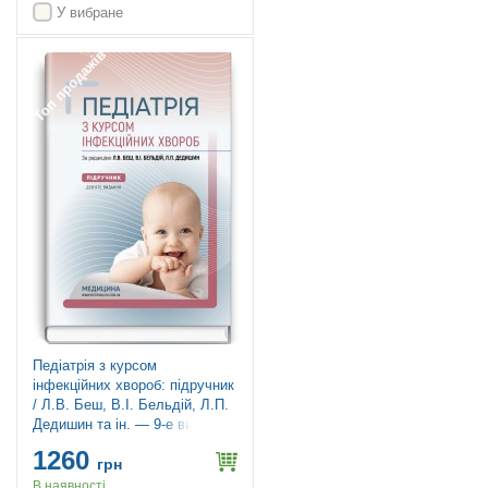
У вибране
Топ продажів
Педіатрія з курсом
інфекційних хвороб: підручник
/ Л.В. Беш, В.I. Бельдій, Л.П.
Дедишин та ін. — 9-е видання
1260
грн
В наявності