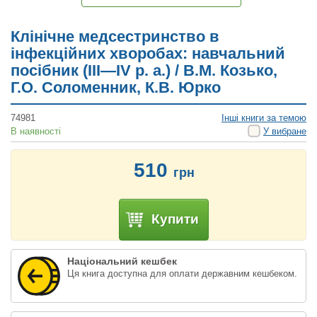
Клінічне медсестринство в
інфекційних хворобах: навчальний
посібник (ІІІ—IV р. а.) / В.М. Козько,
Г.О. Соломенник, К.В. Юрко
74981
Інші книги за темою
В наявності
У вибране
510
грн
Купити
Національний кешбек
Ця книга доступна для оплати державним кешбеком.