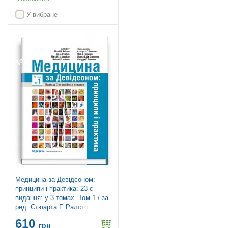
У вибране
Топ продажів
Медицина за Девідсоном:
принципи і практика: 23-є
видання: у 3 томах. Том 1 / за
ред. Стюарта Г. Ралстона, Яна
Д. Пенмана, Марка В.Дж.
610
Стрекена, Річарда П. Гобсона
грн