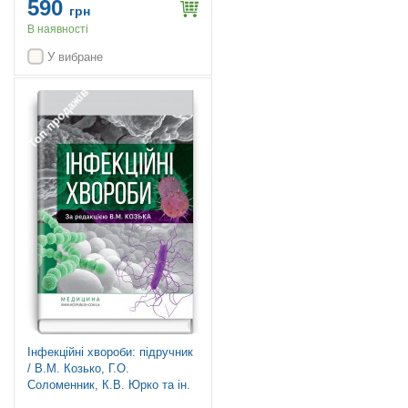
590
грн
В наявності
У вибране
Топ продажів
Інфекційні хвороби: підручник
/ В.М. Козько, Г.О.
Соломенник, К.В. Юрко та ін.