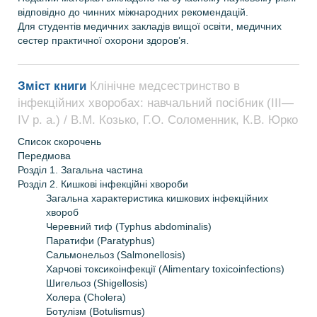
відповідно до чинних міжнародних рекомендацій.
Для студентів медичних закладів вищої освіти, медичних
сестер практичної охорони здоров’я.
Зміст книги
Клінічне медсестринство в
інфекційних хворобах: навчальний посібник (ІІІ—
IV р. а.) / В.М. Козько, Г.О. Соломенник, К.В. Юрко
Список скорочень
Передмова
Розділ 1. Загальна частина
Розділ 2. Кишкові інфекційні хвороби
Загальна характеристика кишкових інфекційних
хвороб
Черевний тиф (Typhus abdominalis)
Паратифи (Paratyphus)
Сальмонельоз (Salmonellosis)
Харчові токсикоінфекції (Alimentary toxicoinfections)
Шигельоз (Shigellosis)
Холера (Cholera)
Ботулізм (Botulismus)