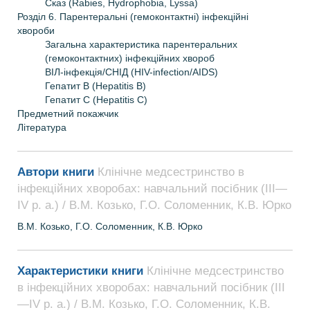
Сказ (Rabies, Hydrophobia, Lyssa)
Розділ 6. Парентеральні (гемоконтактні) інфекційні
хвороби
Загальна характеристика парентеральних
(гемоконтактних) інфекційних хвороб
ВІЛ-інфекція/СНІД (HIV-infection/AIDS)
Гепатит В (Hepatitis B)
Гепатит С (Hepatitis C)
Предметний покажчик
Література
Автори книги
Клінічне медсестринство в
інфекційних хворобах: навчальний посібник (ІІІ—
IV р. а.) / В.М. Козько, Г.О. Соломенник, К.В. Юрко
В.М. Козько, Г.О. Соломенник, К.В. Юрко
Характеристики книги
Клінічне медсестринство
в інфекційних хворобах: навчальний посібник (ІІІ
—IV р. а.) / В.М. Козько, Г.О. Соломенник, К.В.