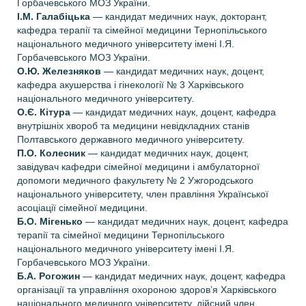
Горбачевського МОЗ України.
І.М. Галабіцька
— кандидат медичних наук, докторант,
кафедра терапії та сімейної медицини Тернопільського
національного медичного університету імені I.Я.
Горбачевського МОЗ України.
О.Ю. Железняков
— кандидат медичних наук, доцент,
кафедра акушерства і гінекології № 3 Харківського
національного медичного університету.
О.Є. Кітура
— кандидат медичних наук, доцент, кафедра
внутрішніх хвороб та медицини невідкладних станів
Полтавського державного медичного університету.
П.О. Колесник
— кандидат медичних наук, доцент,
завідувач кафедри сімейної медицини і амбулаторної
допомоги медичного факультету № 2 Ужгородського
національного університету, член правління Української
асоціації сімейної медицини.
Б.О. Мігенько
— кандидат медичних наук, доцент, кафедра
терапії та сімейної медицини Тернопільського
національного медичного університету імені I.Я.
Горбачевського МОЗ України.
Б.А. Рогожин
— кандидат медичних наук, доцент, кафедра
організації та управління охороною здоров’я Харківського
національного медичного університету, дійсний член