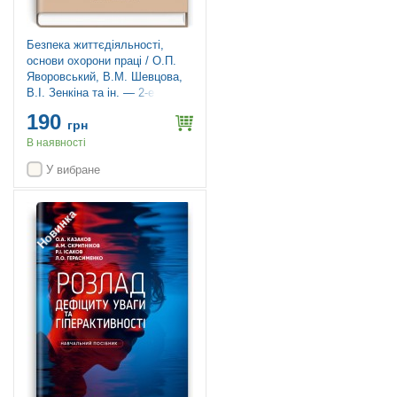
Безпека життєдіяльності,
основи охорони праці / О.П.
Яворовський, В.М. Шевцова,
В.І. Зенкіна та ін. — 2-е
видання
190
грн
В наявності
У вибране
Новинка