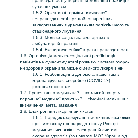
працездатності у первинній медичній практиці в
сучасних умовах
1.5.2. Орієнтовні терміни тимчасової
непрацездатності при найпоширеніших
захворюваннях з урахуванням поліклінічного та
стаціонарного лікування
1.5.3. Медико-соціальна експертиза в
амбулаторній практиці
1.5.4. Експертиза стійкої втрати працездатності
1.6. Організація медико-соціальної реабілітації
пацієнтів на сучасному етапі розвитку системи охоро­
ни здоров’я України та місце сімейного лікаря в ній
1.6.1. Реабілітаційна допомога пацієнтам з
коронавірусною хворобою (COVID-19) і
реконвалесцентам
1.7. Превентивна медицина?— важливий напрям
первинної медичної практики?— сімейної медицини:
визначення, мета, завдання
1.8. Електронний лікарняний листок
1.8.1. Порядок формування медичних висновків
про тимчасову непрацездатність у Реєстрі
медичних висновків в електронній системі
охорони здоров’я (за наказом МОЗ України від