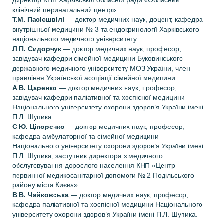
директор КНП Харківської обласної ради «Обласний
клінічний перинатальний центр».
Т.М. Пасієшвілі
— доктор медичних наук, доцент, кафедра
внутрішньої медицини № 3 та ендокринології Харківського
національного медичного університету.
Л.П. Сидорчук
— доктор медичних наук, професор,
завідувач кафедри сімейної медицини Буковинського
державного медичного університету МОЗ України, член
правління Української асоціації сімейної медицини.
А.В. Царенко
— доктор медичних наук, професор,
завідувач кафедри паліативної та хоспісної медицини
Національного університету охорони здоров’я України імені
П.Л. Шупика.
С.Ю. Ціпоренко
— доктор медичних наук, професор,
кафедра амбулаторної та сімейної медицини
Національного університету охорони здоров’я України імені
П.Л. Шупика, заступник директора з медичного
обслуговування дорослого населення КНП «Центр
первинної медико­санiтарної допомоги № 2 Подільського
району міста Києва».
В.В. Чайковська
— доктор медичних наук, професор,
кафедра паліативної та хоспісної медицини Національного
університету охорони здоров’я України імені П.Л. Шупика.