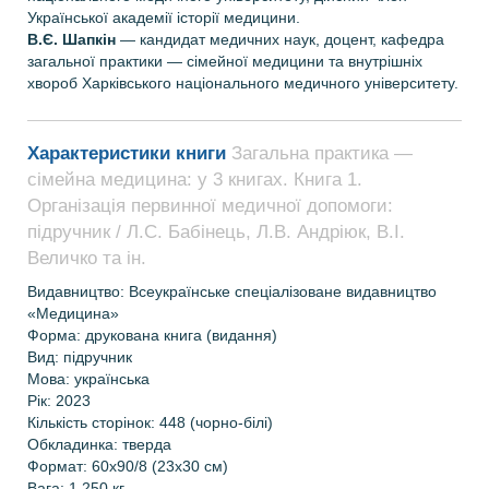
Української академії історії медицини.
В.Є. Шапкін
— кандидат медичних наук, доцент, кафедра
загальної практики — сімейної медицини та внутрішніх
хвороб Харківського національного медичного університету.
Характеристики книги
Загальна практика —
сімейна медицина: у 3 книгах. Книга 1.
Організація первинної медичної допомоги:
підручник / Л.С. Бабінець, Л.В. Андріюк, В.I.
Величко та ін.
Видавництво: Всеукраїнське спеціалізоване видавництво
«Медицина»
Форма: друкована книга (видання)
Вид: підручник
Мова: українська
Рік: 2023
Кількість сторінок: 448 (чорно-білі)
Обкладинка: тверда
Формат: 60х90/8 (23х30 см)
Вага: 1,250 кг