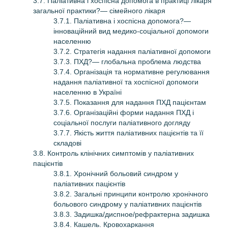
3.7. Паліативна і хоспісна допомога в практиці лікаря
загальної практики?— сімейного лікаря
3.7.1. Паліативна і хоспісна допомога?—
інноваційний вид медико-соціальної допомоги
населенню
3.7.2. Стратегія надання паліативної допомоги
3.7.3. ПХД?— глобальна проблема людства
3.7.4. Організація та нормативне регулювання
надання паліативної та хоспісної допомоги
населенню в Україні
3.7.5. Показання для надання ПХД пацієнтам
3.7.6. Організаційні форми надання ПХД і
соціальної послуги паліативного догляду
3.7.7. Якість життя паліативних пацієнтів та її
складові
3.8. Контроль клінічних симптомів у паліативних
пацієнтів
3.8.1. Хронічний больовий синдром у
паліативних пацієнтів
3.8.2. Загальні принципи контролю хронічного
больового синдрому у паліативних пацієнтів
3.8.3. Задишка/диспное/рефрактерна задишка
3.8.4. Кашель. Кровохаркання