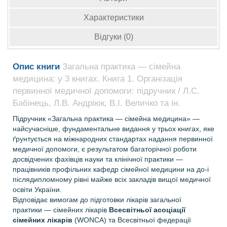
Характеристики
Відгуки (0)
Опис книги
Загальна практика — сімейна
медицина: у 3 книгах. Книга 1. Організація
первинної медичної допомоги: підручник / Л.С.
Бабінець, Л.В. Андріюк, В.I. Величко та ін.
Підручник «Загальна практика
—
сімейна медицина» —
найсучасніше, фундаментальне видання у трьох книгах, яке
ґрунтується на міжнародних стандартах надання первинної
медичної допомоги, є результатом багаторічної роботи
досвідчених фахівців науки та клінічної практики
—
працівників профільних кафедр сімейної медицини на до-і
післядипломному рівні майже всіх закладів вищої медичної
освіти України.
Відповідає вимогам до підготовки лікарів загальної
практики
—
сімейних лікарів
Всесвітньої асоціації
сімейних лікарів
(WONCA) та Всесвітньої федерації