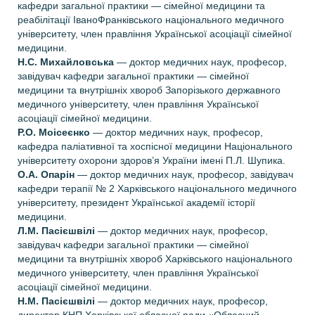
кафедри загальної практики — сімейної медицини та
реабілітації Iвано­Франківського національного медичного
університету, член правління Української асоціації сімейної
медицини.
Н.С. Михайловська
— доктор медичних наук, професор,
завідувач кафедри загальної практики — сімейної
медицини та внутрішніх хвороб Запорізького державного
медичного університету, член правління Української
асоціації сімейної медицини.
Р.О. Моісеєнко
— доктор медичних наук, професор,
кафедра паліативної та хоспісної медицини Національного
університету охорони здоров’я України імені П.Л. Шупика.
О.А. Опарін
— доктор медичних наук, професор, завідувач
кафедри терапії № 2 Харківського національного медичного
університету, президент Української академії історії
медицини.
Л.М. Пасієшвілі
— доктор медичних наук, професор,
завідувач кафедри загальної практики — сімейної
медицини та внутрішніх хвороб Харківського національного
медичного університету, член правління Української
асоціації сімейної медицини.
Н.М. Пасієшвілі
— доктор медичних наук, професор,