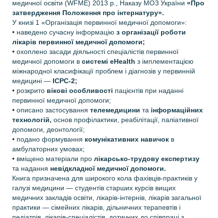
медичної освіти (WFME) 2013 р., Наказу МОЗ України
«Про
затвердження Положення про інтернатуру».
У книзі 1 «Організація первинної медичної допомоги»:
•
наведено сучасну інформацію
з організації роботи
лікарів первинної медичної допомоги;
•
охоплено засади діяльності спеціалістів первинної
медичної допомоги в
системі eHealth
з імплементацією
міжнародної класифікації проблем і діагнозів у первинній
медицині
—
ІСРС-2;
•
розкрито
вікові особливості
пацієнтів при наданні
первинної медичної допомоги;
•
описано застосування
телемедицини
та
інформаційних
технологій,
основ профілактики, реабілітації, паліативної
допомоги, деонтології;
•
подано формування
комунікативних навичок
в
амбулаторних умовах;
•
вміщено матеріали про
лікарсько-трудову експертизу
та надання
невідкладної медичної допомоги.
Книга призначена для широкого кола фахівців-практиків у
галузі медицини
—
студентів старших курсів вищих
медичних закладів освіти, лікарів-інтернів, лікарів загальної
практики
—
сімейних лікарів, дільничних терапевтів і
педіатрів, лікарів-спеціалістів, дотичних до співпраці з