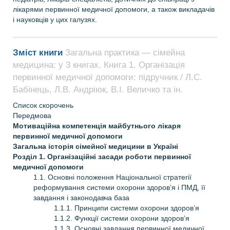
лікарями первинної медичної допомоги, а також викладачів
і науковців у цих галузях.
Зміст книги
Загальна практика — сімейна
медицина: у 3 книгах. Книга 1. Організація
первинної медичної допомоги: підручник / Л.С.
Бабінець, Л.В. Андріюк, В.I. Величко та ін.
Список скорочень
Передмова
Мотиваційна компетенція майбутнього лікаря
первинної медичної допомоги
Загальна історія сімейної медицини в Україні
Розділ 1. Організаційні засади роботи первинної
медичної допомоги
1.1. Основні положення Національної стратегії
реформування системи охорони здоров’я і ПМД, її
завдання і законодавча база
1.1.1. Принципи системи охорони здоров’я
1.1.2. Функції системи охорони здоров’я
1.1.3. Основні завдання первинної медичної