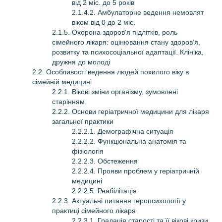
від 2 міс. до 5 років
2.1.4.2. Амбулаторне ведення немовлят
віком від 0 до 2 міс.
2.1.5. Охорона здоров’я підлітків, роль
сімейного лікаря: оці­ню­вання стану здоров’я,
розвитку та психосоціальної адаптації. Клініка,
дружня до молоді
2.2. Особливості ведення людей похилого віку в
сімейній медицині
2.2.1. Вікові зміни організму, зумовлені
старінням
2.2.2. Основи геріатричної медицини для лікаря
загальної практики
2.2.2.1. Демографічна ситуація
2.2.2.2. Функціональна анатомія та
фізіологія
2.2.2.3. Обстеження
2.2.2.4. Прояви проблем у геріатричній
медицині
2.2.2.5. Реабілітація
2.2.3. Актуальні питання геропсихології у
практиці сімейного лікаря
2.2.3.1. Градація старості та її вікові кризи