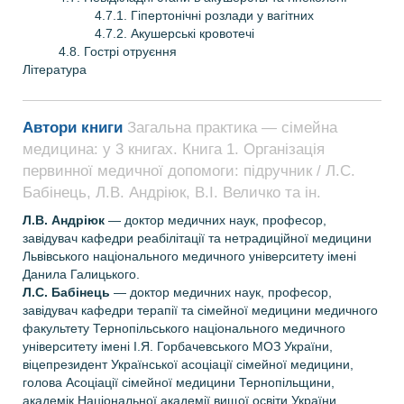
4.7.1. Гіпертонічні розлади у вагітних
4.7.2. Акушерські кровотечі
4.8. Гострі отруєння
Література
Автори книги
Загальна практика — сімейна
медицина: у 3 книгах. Книга 1. Організація
первинної медичної допомоги: підручник / Л.С.
Бабінець, Л.В. Андріюк, В.I. Величко та ін.
Л.В. Андріюк
— доктор медичних наук, професор,
завідувач кафедри реабілітації та нетрадиційної медицини
Львівського національного медичного університету імені
Данила Галицького.
Л.С. Бабінець
— доктор медичних наук, професор,
завідувач кафедри терапії та сімейної медицини медичного
факультету Тернопільського національного медичного
університету імені I.Я. Горбачевського МОЗ України,
віцепрезидент Української асоціації сімейної медицини,
голова Асоціації сімейної медицини Тернопільщини,
академік Національної академії вищої освіти України.