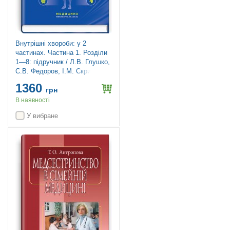
Внутрішні хвороби: у 2
частинах. Частина 1. Розділи
1—8: підручник / Л.В. Глушко,
С.В. Федоров, І.М. Скрипник
та ін. — 2-е видання
1360
грн
В наявності
У вибране