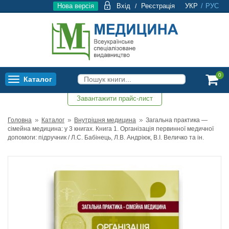
Нова версія
Вхід
Реєстрація
УКР
/
РУС
/
0
Каталог
Toggle
navigation
Завантажити прайс-лист
0
Головна
Каталог
Внутрішня медицина
Загальна практика —
сімейна медицина: у 3 книгах. Книга 1. Організація первинної медичної
допомоги: підручник / Л.С. Бабінець, Л.В. Андріюк, В.I. Величко та ін.
Топ продажів