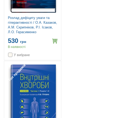
Розлад дефіциту уваги та
гіперактивності / О.А. Казаков,
А.М. Скрипніков, Р.І. Ісаков,
Л.О. Герасименко
530
грн
В наявності
У вибране
Топ продажів