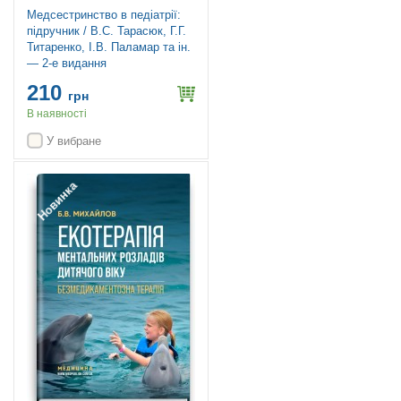
Медсестринство в педіатрії:
підручник / В.С. Тарасюк, Г.Г.
Титаренко, І.В. Паламар та ін.
— 2-е видання
210
грн
В наявності
У вибране
Новинка