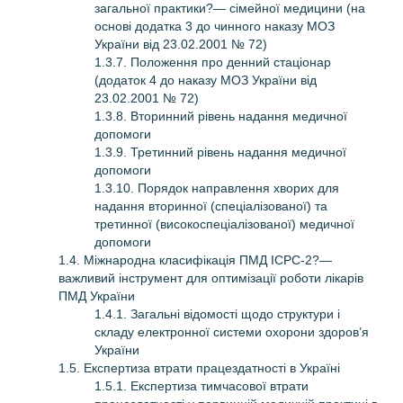
загальної практики?— сімейної медицини (на
основі додатка 3 до чинного наказу МОЗ
України від 23.02.2001 № 72)
1.3.7. Положення про денний стаціонар
(додаток 4 до наказу МОЗ України від
23.02.2001 № 72)
1.3.8. Вторинний рівень надання медичної
допомоги
1.3.9. Третинний рівень надання медичної
допомоги
1.3.10. Порядок направлення хворих для
надання вторинної (спеціалізованої) та
третинної (високоспеціалізованої) медичної
допомоги
1.4. Міжнародна класи­фікація ПМД IСРС-2?—
важливий інструмент для оптимізації роботи лікарів
ПМД України
1.4.1. Загальні відомості щодо структури і
складу електронної системи охорони здоров’я
України
1.5. Експертиза втрати працездатності в Україні
1.5.1. Експертиза тимчасової втрати