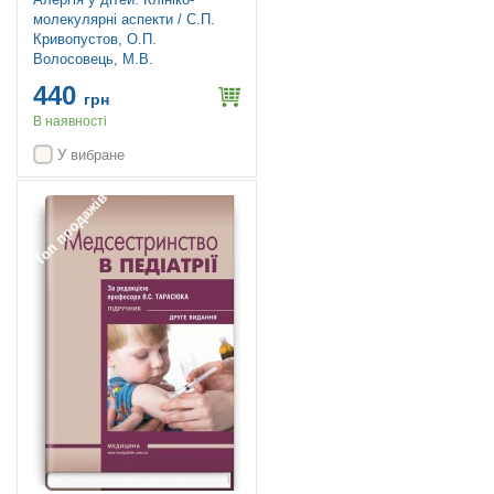
молекулярні аспекти / С.П.
Кривопустов, О.П.
Волосовець, М.В.
Кривопустова, С.Д. Юр’єв
440
грн
В наявності
У вибране
Топ продажів