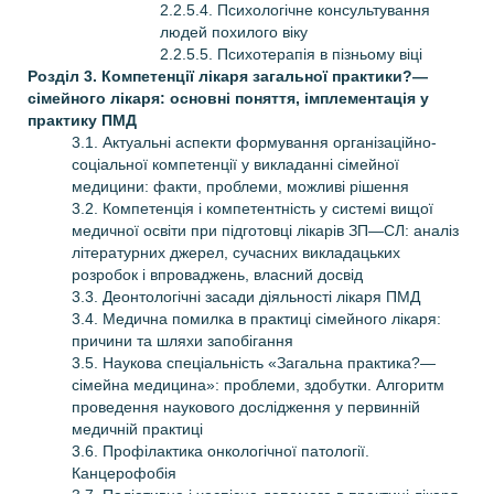
2.2.5.4. Психологічне консультування
людей похилого віку
2.2.5.5. Психотерапія в пізньому віці
Розділ 3. Компетенції лікаря загальної практики?—
сімейного лікаря: основні поняття, імплементація у
практику ПМД
3.1. Актуальні аспекти формування організаційно-
соціальної компетенції у викладанні сімейної
медицини: факти, проблеми, можливі рішення
3.2. Компетенція і компетентність у системі вищої
медичної освіти при підготовці лікарів ЗП—СЛ: аналіз
літературних джерел, сучасних викладацьких
розробок і впроваджень, власний досвід
3.3. Деонтологічні засади діяльності лікаря ПМД
3.4. Медична помилка в практиці сімейного лікаря:
причини та шляхи запобігання
3.5. Наукова спеціальність «Загальна практика?—
сімейна медицина»: проблеми, здобутки. Алгоритм
проведення наукового дослідження у первинній
медичній практиці
3.6. Профілактика онкологічної патології.
Канцерофобія