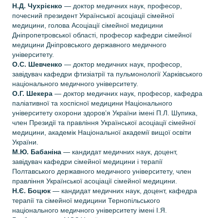
Н.Д. Чухрієнко
— доктор медичних наук, професор,
почесний президент Української асоціації сімейної
медицини, голова Асоціації сімейної медицини
Дніпропетровської області, професор кафедри сімейної
медицини Дніпровського державного медичного
університету.
О.С. Шевченко
— доктор медичних наук, професор,
завідувач кафедри фтизіатрії та пульмонології Харківського
національного медичного університету.
О.Г. Шеке
ра
— доктор
медичних наук, професор, кафедра
паліативної та хоспісної медицини Національного
університету охорони здоров’я України імені П.Л. Шупика,
член Президії та правління Української асоціації сімейної
медицини, академік Національної академії вищої освіти
України.
М.Ю. Бабаніна
— кандидат медичних наук, доцент,
завідувач кафедри сімейної медицини і терапії
Полтавського державного медичного університету, член
правління Української асоціації сімейної медицини.
Н.Є. Боцюк
— кандидат медичних наук, доцент, кафедра
терапії та сімейної медицини Тернопільського
національного медичного університету імені I.Я.