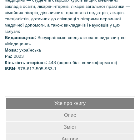
медицини — студентів старших курсів вищих медичних
закладів освіти, лікарів-інтернів, лікарів загальної практики —
сімейних лікарів, дільничних терапевтів і педіатрів, лікарів-
спеціалістів, дотичних до співпраці з лікарями первинної
медичної допомоги, а також викладачів і науковців у цих
галузях
Видавництво:
Всеукраїнське спеціалізоване видавництво
«Медицина»
Мова:
українська
Рік:
2023
Кількість сторінок:
448
(чорно-білі, великоформатні)
ISBN:
978-617-505-953-1
Усе про книгу
Опис
Зміст
Автори