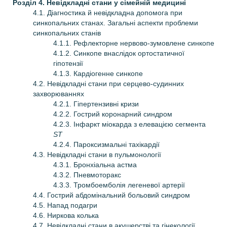
Розділ 4. Невідкладні стани у сімейній медицині
4.1. Діагностика й невідкладна допомога при
синкопальних станах. Загальні аспекти проблеми
синкопальних станів
4.1.1. Рефлекторне нервово-зумовлене синкопе
4.1.2. Синкопе внаслідок ортостатичної
гіпотензії
4.1.3. Кардіогенне синкопе
4.2. Невідкладні стани при серцево-судинних
захворюваннях
4.2.1. Гіпертензивні кризи
4.2.2. Гострий коронарний синдром
4.2.3. Iнфаркт міокарда з елевацією сегмента
ST
4.2.4. Пароксизмальні тахікардії
4.3. Невідкладні стани в пульмонології
4.3.1. Бронхіальна астма
4.3.2. Пневмоторакс
4.3.3. Тромбоемболія легеневої артерії
4.4. Гострий абдомінальний больовий синдром
4.5. Напад подагри
4.6. Ниркова колька
4.7. Невідкладні стани в акушерстві та гінекології