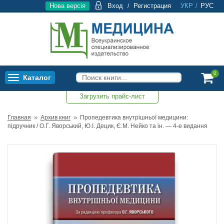
Нова версія
Вход
Регистрация
УКР
/
РУС
/
0
Каталог
Toggle
navigation
Загрузить прайс-лист
0
Главная
Архив книг
Пропедевтика внутрішньої медицини:
підручник / О.Г. Яворський, Ю.І. Децик, Є.М. Нейко та ін. — 4-е видання