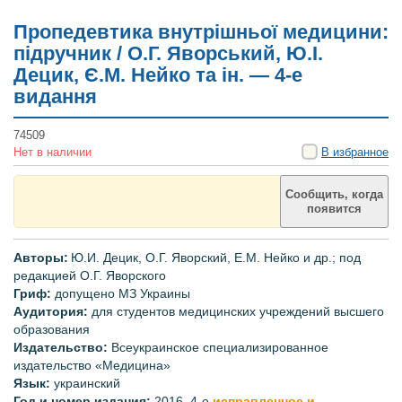
Пропедевтика внутрішньої медицини:
підручник / О.Г. Яворський, Ю.І.
Децик, Є.М. Нейко та ін. — 4-е
видання
74509
Нет в наличии
В избранное
Сообщить, когда
появится
Авторы:
Ю.И. Децик, О.Г. Яворский, Е.М. Нейко и др.;
под
редакцией О.Г.
Яворского
Гриф:
допущено
МЗ
Украины
Аудитория:
для
студентов медицинских учреждений высшего
образования
Издательство:
Всеукраинское специализированное
издательство «Медицина»
Язык:
украинский
Год и номер издания:
2016, 4-е
исправленное и