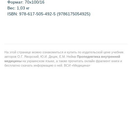
Формат: 7
0х100/16
Вес: 1,03 кг
ISBN:
978-617-505-492-5 (9786175054925)
На этой странице можно ознакомиться и купить по издательской цене
учебник
авторов
О.Г. Яворский,
Ю.И. Децик, Е.М. Нейк
о
Пропедевтика внутренней
медицины
на украинском языке, а также прочитать онлайн фрагмент книги и
бесплатно скачать информацию о ней. ВСИ «Медицина»