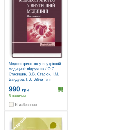
Медсестринство у внутрішній
медицині: підручник / О.С.
Стасишин, В.В. Стасюк, І.М.
Бандура, І.В. Вібла та ін. — 6-
е видання
990
грн
В наличии
В избранное
Топ продаж