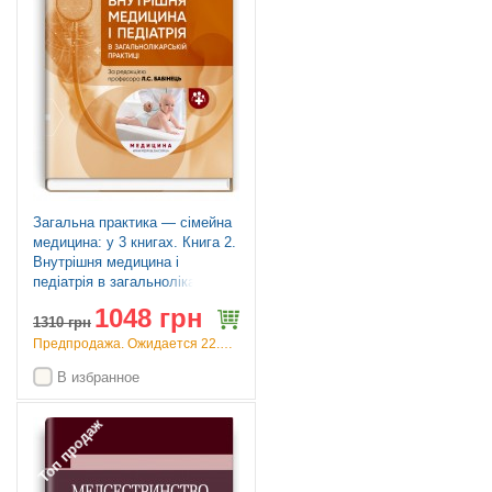
Загальна практика — сімейна
медицина: у 3 книгах. Книга 2.
Внутрішня медицина і
педіатрія в загальнолікарській
практиці: підручник / Л.С.
1048 грн
Бабінець, М.Ю. Бабаніна, В.I.
1310
грн
Величко та ін.
Предпродажа. Ожидается 22.09.26
В избранное
Топ продаж