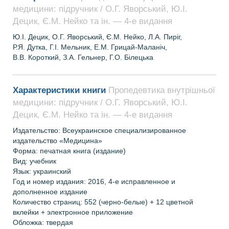
медицини: підручник / О.Г. Яворський, Ю.І.
Децик, Є.М. Нейко та ін. — 4-е видання
Ю.І. Децик, О.Г. Яворський, Є.М. Нейко, Л.А. Пиріг,
Р.Я. Дутка, Г.І. Мельник, Е.М. Грицай-Маланіч,
В.В. Короткий, З.А. Гельнер, Г.О. Білецька
Характеристики книги
Пропедевтика внутрішньої
медицини: підручник / О.Г. Яворський, Ю.І.
Децик, Є.М. Нейко та ін. — 4-е видання
Издательство: Всеукраинское специализированное
издательство «Медицина»
Форма: печатная книга (издание)
Вид: учебник
Язык: украинский
Год и номер издания: 2016
, 4-е исправленное и
дополненное издание
Количество страниц:
552
(черно-белые)
+
12
цветной
вклейки
+ электронное приложение
Обложка: твердая