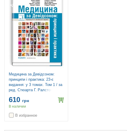
Медицина за Девідсоном:
принципи і практика: 23-є
видання: у 3 томах. Том 1 / за
ред. Стюарта Г. Ралстона, Яна
Д. Пенмана, Марка В.Дж.
610
Стрекена, Річарда П. Гобсона
грн
В наличии
В избранное