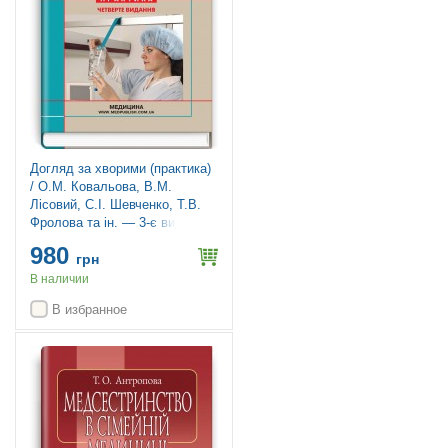
Догляд за хворими (практика)
/ О.М. Ковальова, В.М.
Лісовий, С.І. Шевченко, Т.В.
Фролова та ін. — 3-є видання
980
грн
В наличии
В избранное