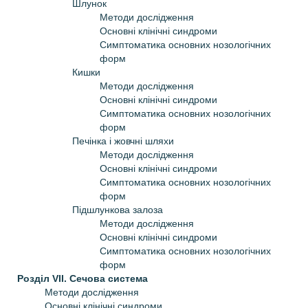
Шлунок
Методи дослідження
Основні клінічні синдроми
Симптоматика основних нозологічних
форм
Кишки
Методи дослідження
Основні клінічні синдроми
Симптоматика основних нозологічних
форм
Печінка і жовчні шляхи
Методи дослідження
Основні клінічні синдроми
Симптоматика основних нозологічних
форм
Підшлункова залоза
Методи дослідження
Основні клінічні синдроми
Симптоматика основних нозологічних
форм
Розділ VII. Сечова система
Методи дослідження
Основні клінічні синдроми