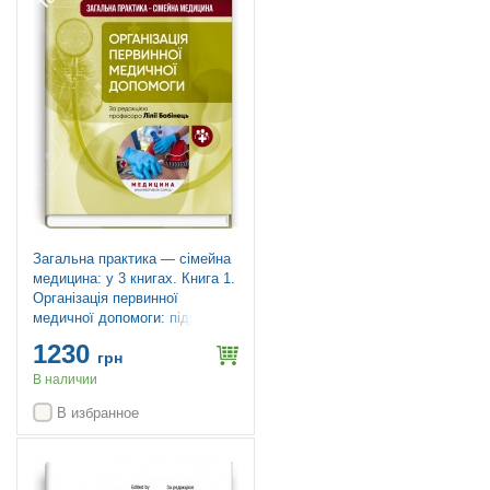
Загальна практика — сімейна
медицина: у 3 книгах. Книга 1.
Організація первинної
медичної допомоги: підручник
/ Л.С. Бабінець, Л.В. Андріюк,
1230
В.I. Величко та ін.
грн
В наличии
В избранное
Топ продаж