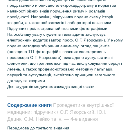
представлено й описано електрокардіограму в нормі і за
наявності різних видів порушення ритму й розладів
провідності. Наприкінці підручника подано схему історії
хвороби, а також найважливіші лабораторні показники.
Підручник проілюстрований якісними фотографіями.
На особливу увагу студентів і викладачів заслуговує
електронний додаток (автор проф. О.Г. Яворський). У ньому
подано методику збирання анамнезу, огляд пацієнтів
(наведено 111 фотографій з власних спостережень
професора О.Г. Яворського), викладе­но аускультативні
феномени, що трапляються під час вислуховування серця і
легень, а також продемонстровано методику пальпації,
перкусії та аускультації, висвітлено принципи загального
догляду за хворими.
Для студентів медичних закладів вищої освіти.
Содержание книги
Пропедевтика внутрішньої
медицини: підручник / О.Г. Яворський, Ю.І.
Децик, Є.М. Нейко та ін. — 4-е видання
Передмова до третього видання