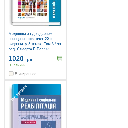
Медицина за Девідсоном:
принципи і практика: 23-є
видання: у 3 томах. Том 3 / за
ред. Стюарта Г. Ралстона, Яна
Д. Пенмана, Марка В.Дж.
1020
Стрекена, Річарда П. Гобсона
грн
В наличии
В избранное
Топ продаж