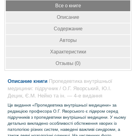
Все о книге
Описание
Содержание
Авторы
Характеристики
Отзывы (0)
Описание книги
Пропедевтика внутрішньої
медицини: підручник / О.Г. Яворський, Ю.І.
Децик, Є.М. Нейко та ін. — 4-е видання
Це видання «Пропедевтика внутрішньої медицини» за
редакцією професора О.Г. Яворського є лідером серед
підручників з пропедевтики внутрішньої медицини. У ньому
детально викладено особливості обстеження хворих із
патологією різних систем, наведені важливі синдроми, а
також деякі нозологічні одиниці. На численних фото