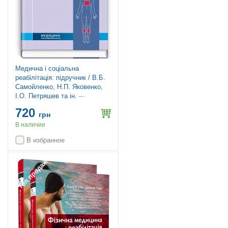
Медична і соціальна
реабілітація: підручник / В.Б.
Самойленко, Н.П. Яковенко,
І.О. Петряшев та ін. — 3-є
видання
720
грн
В наличии
В избранное
Топ продаж