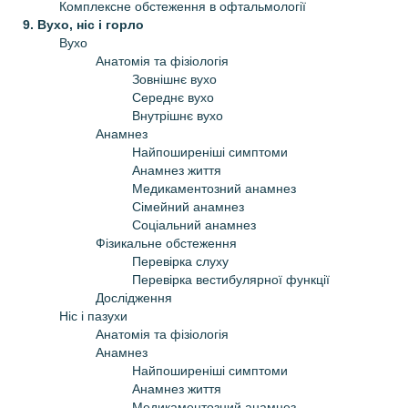
Комплексне обстеження в офтальмології
9. Вухо, ніс і горло
Вухо
Анатомія та фізіологія
Зовнішнє вухо
Середнє вухо
Внутрішнє вухо
Анамнез
Найпоширеніші симптоми
Анамнез життя
Медикаментозний анамнез
Сімейний анамнез
Соціальний анамнез
Фізикальне обстеження
Перевірка слуху
Перевірка вестибулярної функції
Дослідження
Ніс і пазухи
Анатомія та фізіологія
Анамнез
Найпоширеніші симптоми
Анамнез життя
Медикаментозний анамнез