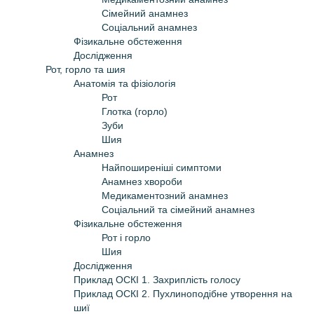
Сімейний анамнез
Соціальний анамнез
Фізикальне обстеження
Дослідження
Рот, горло та шия
Анатомія та фізіологія
Рот
Глотка (горло)
Зуби
Шия
Анамнез
Найпоширеніші симптоми
Анамнез хвороби
Медикаментозний анамнез
Соціальний та сімейний анамнез
Фізикальне обстеження
Рот і горло
Шия
Дослідження
Приклад ОСКІ 1. Захриплість голосу
Приклад ОСКІ 2. Пухлиноподібне утворення на
шиї