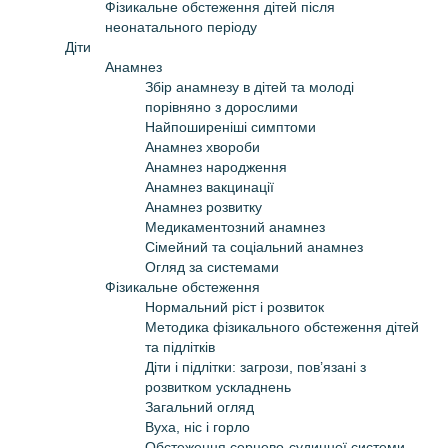
Фізикальне обстеження дітей після
неонатального періоду
Діти
Анамнез
Збір анамнезу в дітей та молоді
порівняно з дорослими
Найпоширеніші симптоми
Анамнез хвороби
Анамнез народження
Анамнез вакцинації
Анамнез розвитку
Медикаментозний анамнез
Сімейний та соціальний анамнез
Огляд за системами
Фізикальне обстеження
Нормальний ріст і розвиток
Методика фізикального обстеження дітей
та підлітків
Діти і підлітки: загрози, пов’язані з
розвитком ускладнень
Загальний огляд
Вуха, ніс і горло
Обстеження серцево-судинної системи