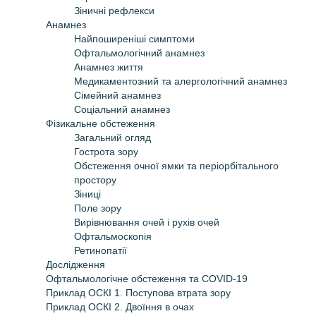
Зіничні рефлекси
Анамнез
Найпоширеніші симптоми
Офтальмологічний анамнез
Анамнез життя
Медикаментозний та алергологічний анамнез
Сімейний анамнез
Соціальний анамнез
Фізикальне обстеження
Загальний огляд
Гострота зору
Обстеження очної ямки та періорбітального
простору
Зіниці
Поле зору
Вирівнювання очей і рухів очей
Офтальмоскопія
Ретинопатії
Дослідження
Офтальмологічне обстеження та COVID-19
Приклад ОСКІ 1. Поступова втрата зору
Приклад ОСКІ 2. Двоїння в очах