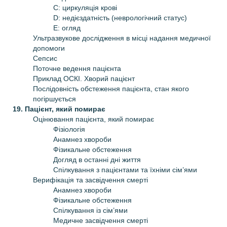
C: циркуляція крові
D: недієздатність (неврологічний статус)
E: огляд
Ультразвукове дослідження в місці надання медичної
допомоги
Сепсис
Поточне ведення пацієнта
Приклад ОСКІ. Хворий пацієнт
Послідовність обстеження пацієнта, стан якого
погіршується
19. Пацієнт, який помирає
Оцінювання пацієнта, який помирає
Фізіологія
Анамнез хвороби
Фізикальне обстеження
Догляд в останні дні життя
Спілкування з пацієнтами та їхніми сім’ями
Верифікація та засвідчення смерті
Анамнез хвороби
Фізикальне обстеження
Спілкування із сім’ями
Медичне засвідчення смерті