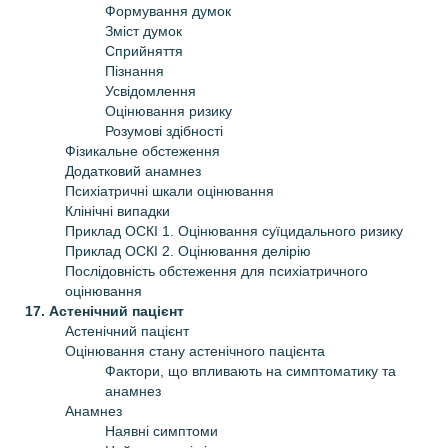
Формування думок
Зміст думок
Сприйняття
Пізнання
Усвідомлення
Оцінювання ризику
Розумові здібності
Фізикальне обстеження
Додатковий анамнез
Психіатричні шкали оцінювання
Клінічні випадки
Приклад ОСКІ 1. Оцінювання суїцидального ризику
Приклад ОСКІ 2. Оцінювання делірію
Послідовність обстеження для психіатричного
оцінювання
17. Астенічний пацієнт
Астенічний пацієнт
Оцінювання стану астенічного пацієнта
Фактори, що впливають на симптоматику та
анамнез
Анамнез
Наявні симптоми