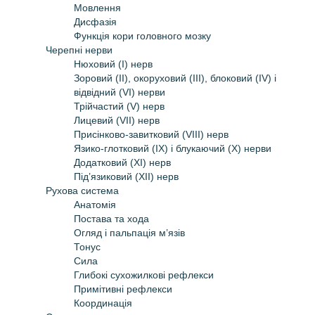
Мовлення
Дисфазія
Функція кори головного мозку
Черепні нерви
Нюховий (I) нерв
Зоровий (II), окоруховий (III), блоковий (IV) і
відвідний (VI) нерви
Трійчастий (V) нерв
Лицевий (VII) нерв
Присінково-завитковий (VIII) нерв
Язико-глотковий (IX) і блукаючий (X) нерви
Додатковий (XI) нерв
Під’язиковий (XII) нерв
Рухова система
Анатомія
Постава та хода
Огляд і пальпація м’язів
Тонус
Сила
Глибокі сухожилкові рефлекси
Примітивні рефлекси
Координація