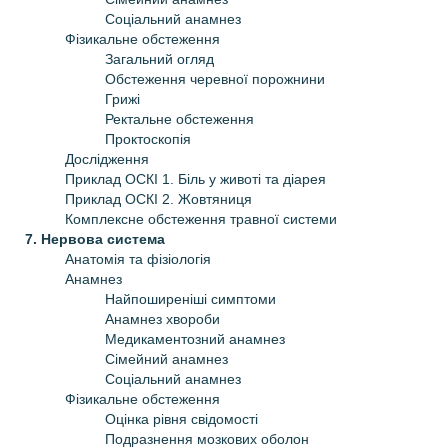
Соціальний анамнез
Фізикальне обстеження
Загальний огляд
Обстеження черевної порожнини
Грижі
Ректальне обстеження
Проктоскопія
Дослідження
Приклад ОСКІ 1. Біль у животі та діарея
Приклад ОСКІ 2. Жовтяниця
Комплексне обстеження травної системи
7. Нервова система
Анатомія та фізіологія
Анамнез
Найпоширеніші симптоми
Анамнез хвороби
Медикаментозний анамнез
Сімейний анамнез
Соціальний анамнез
Фізикальне обстеження
Оцінка рівня свідомості
Подразнення мозкових оболон