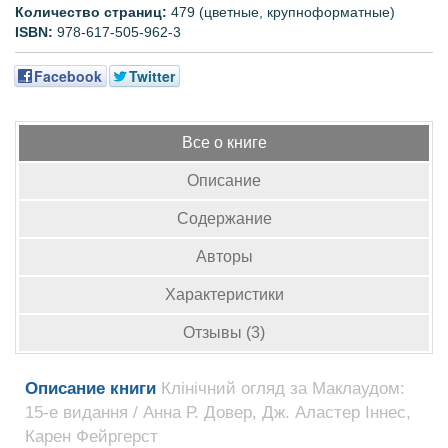
Количество страниц:
479 (цветные, крупноформатные)
ISBN:
978-617-505-962-3
Facebook
Twitter
Все о книге
Описание
Содержание
Авторы
Характеристики
Отзывы (3)
Описание книги
Клінічний огляд за Маклаудом:
15-е видання / Анна Р. Довер, Дж. Аластер Іннес,
Карен Фейргерст