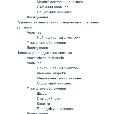
Медикаментозний анамнез
Сімейний анамнез
Соціальний анамнез
Дослідження
Рутинний антенатальний огляд на пізніх термінах
вагітності
Анамнез
Найпоширеніші симптоми
Фізикальне обстеження
Дослідження
Чоловіча репродуктивна система
Анатомія та фізіологія
Анамнез
Найпоширеніші симптоми
Анамнез хвороби
Медикаментозний анамнез
Соціальний анамнез
Фізикальне обстеження
Шкіра
Статевий член
Калитка
Передміхурова залоза
Дослідження