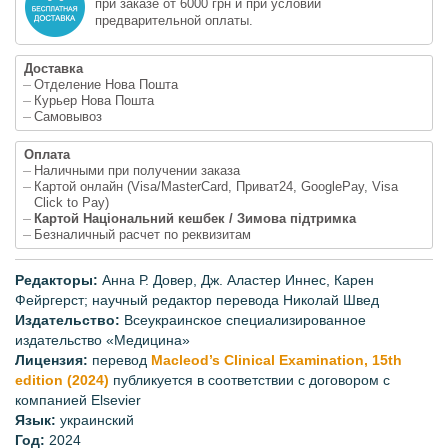
при заказе от 6000 грн и при условии
предварительной оплаты.
Доставка
Отделение Нова Пошта
Курьер Нова Пошта
Самовывоз
Оплата
Наличными при получении заказа
Картой онлайн (Visa/MasterCard, Приват24, GooglePay, Visa
Click to Pay)
Картой Національний кешбек / Зимова підтримка
Безналичный расчет по реквизитам
Редакторы:
Анна Р. Довер, Дж. Аластер Иннес, Карен
Фейргерст; научный редактор перевода Николай Швед
Издательство:
Всеукраинское специализированное
издательство «Медицина»
Лицензия:
перевод
Macleod’s Clinical Examination, 15th
edition (2024)
публикуется в соответствии с договором с
компанией Elsevier
Язык:
украинский
Год:
2024