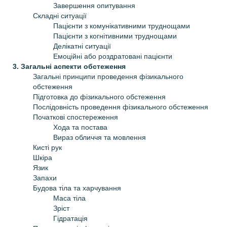
Завершення опитування
Складні ситуації
Пацієнти з комунікативними труднощами
Пацієнти з когнітивними труднощами
Делікатні ситуації
Емоційні або роздратовані пацієнти
3. Загальні аспекти обстеження
Загальні принципи проведення фізикального
обстеження
Підготовка до фізикального обстеження
Послідовність проведення фізикального обстеження
Початкові спостереження
Хода та постава
Вираз обличчя та мовлення
Кисті рук
Шкіра
Язик
Запахи
Будова тіла та харчування
Маса тіла
Зріст
Гідратація