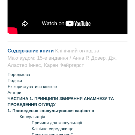
Содержание книги
Клінічний огляд за
Маклаудом: 15-е видання / Анна Р. Довер, Дж.
Аластер Іннес, Карен Фейргерст
Передмова
Подяки
Як користуватися книгою
Автори
ЧАСТИНА 1. ПРИНЦИПИ ЗБИРАННЯ АНАМНЕЗУ ТА
ПРОВЕДЕННЯ ОГЛЯДУ
1. Проведення консультування пацієнтів
Консультація
Причини для консультації
Клінічне середовище
Початок консультації