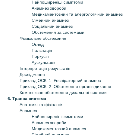
Найпоширеніші симптоми
Анамнез хвороби
Медикаментозний та алергологічний анамнез
Сімейний анамнез
Соціальний анамнез
Обстеження за системами
Фізикальне обстеження
Огляд
Пальпація
Перкусія
Аускультація
Інтерпретація результатів
Дослідження
Приклад ОСКІ 1. Респіраторний анамнез
Приклад ОСКІ 2. Обстеження органів дихання
Комплексне обстеження дихальної системи
6. Травна система
Анатомія та фізіологія
Анамнез
Найпоширеніші симптоми
Анамнез хвороби
Медикаментозний анамнез
Сімейний анамнез