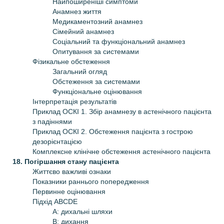
Найпоширеніші симптоми
Анамнез життя
Медикаментозний анамнез
Сімейний анамнез
Соціальний та функціональний анамнез
Опитування за системами
Фізикальне обстеження
Загальний огляд
Обстеження за системами
Функціональне оцінювання
Інтерпретація результатів
Приклад ОСКІ 1. Збір анамнезу в астенічного пацієнта
з падіннями
Приклад ОСКІ 2. Обстеження пацієнта з гострою
дезорієнтацією
Комплексне клінічне обстеження астенічного пацієнта
18. Погіршання стану пацієнта
Життєво важливі ознаки
Показники раннього попередження
Первинне оцінювання
Підхід ABCDE
А: дихальні шляхи
В: дихання