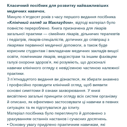
Класичний посібник для розвитку найважливіших
медичних навичок.
Минуло п’ятдесят років з часу першого видання посібника
«Клінічний огляд за Маклаудом»
,
відтоді матеріал було
повністю перероблено. Книга призначена
для лікарів
загальної практики — сімейних лікарів, дільничих терапевтів
і педіатрів, лікарів-спеціалістів, дотичних до співпраці з
лікарями первинної медичної допомоги, а також буде
корисним студентам і викладачам медичних закладів вищої
освіти
, помічникам лікарів, медсестрам
та іншим фахівцям
галузі охорони здоров’я
, які розуміють, що досконалі
навички клінічного огляду є невід’ємною частиною належної
практики.
З п’ятнадцятого видання ви дізнаєтеся, як збирати анамнез
і професійно проводити клінічний огляд, щоб виявити
основні симптоми й ознаки захворювання. У книзі
висвітлено загальні принципи огляду всіх систем організму
й описано, як ефективно застосовувати ці навички в певних
ситуаціях та як підготуватися до іспиту.
Матеріал посібника було переглянуто й доповнено з
урахуванням останніх настанов і сучасних досягнень.
• Основну увагу приділено практичним навичкам, які