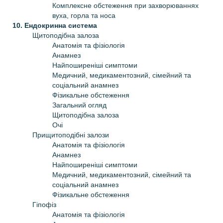
Комплексне обстеження при захворюваннях
вуха, горла та носа
10. Ендокринна система
Щитоподібна залоза
Анатомія та фізіологія
Анамнез
Найпоширеніші симптоми
Медичний, медикаментозний, сімейний та
соціальний анамнез
Фізикальне обстеження
Загальний огляд
Щитоподібна залоза
Очі
Прищитоподібні залози
Анатомія та фізіологія
Анамнез
Найпоширеніші симптоми
Медичний, медикаментозний, сімейний та
соціальний анамнез
Фізикальне обстеження
Гіпофіз
Анатомія та фізіологія