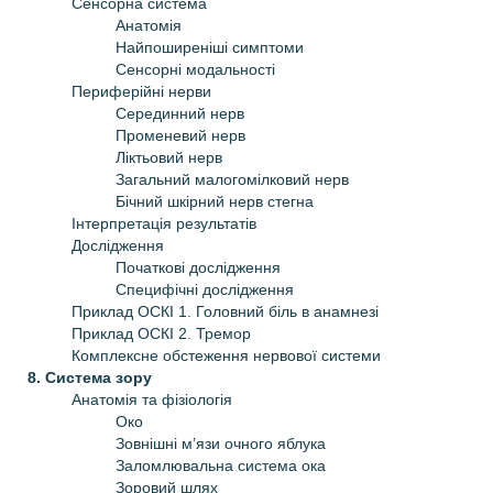
Сенсорна система
Анатомія
Найпоширеніші симптоми
Сенсорні модальності
Периферійні нерви
Серединний нерв
Променевий нерв
Ліктьовий нерв
Загальний малогомілковий нерв
Бічний шкірний нерв стегна
Інтерпретація результатів
Дослідження
Початкові дослідження
Специфічні дослідження
Приклад ОСКІ 1. Головний біль в анамнезі
Приклад ОСКІ 2. Тремор
Комплексне обстеження нервової системи
8. Система зору
Анатомія та фізіологія
Око
Зовнішні м’язи очного яблука
Заломлювальна система ока
Зоровий шлях