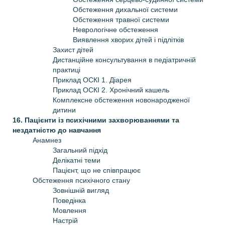
Обстеження дихальної системи
Обстеження травної системи
Неврологічне обстеження
Виявлення хворих дітей і підлітків
Захист дітей
Дистанційне консультування в педіатричній
практиці
Приклад ОСКІ 1. Діарея
Приклад ОСКІ 2. Хронічний кашель
Комплексне обстеження новонародженої
дитини
16. Пацієнти із психічними захворюваннями та
нездатністю до навчання
Анамнез
Загальний підхід
Делікатні теми
Пацієнт, що не співпрацює
Обстеження психічного стану
Зовнішній вигляд
Поведінка
Мовлення
Настрій