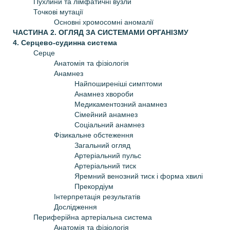
Пухлини та лімфатичні вузли
Точкові мутації
Основні хромосомні аномалії
ЧАСТИНА 2. ОГЛЯД ЗА СИСТЕМАМИ ОРГАНІЗМУ
4. Серцево-судинна система
Серце
Анатомія та фізіологія
Анамнез
Найпоширеніші симптоми
Анамнез хвороби
Медикаментозний анамнез
Сімейний анамнез
Соціальний анамнез
Фізикальне обстеження
Загальний огляд
Артеріальний пульс
Артеріальний тиск
Яремний венозний тиск і форма хвилі
Прекордіум
Інтерпретація результатів
Дослідження
Периферійна артеріальна система
Анатомія та фізіологія