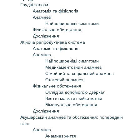
Грудні залози
Анатомія та фізіологія
Анамнез
Найпоширеніші симптоми
Фізикальне обстеження
Дослідження
Жіноча репродуктивна система
Анатомія та фізіологія
Анамнез
Найпоширеніші симптоми
Медикаментозний анамнез
Сімейний та соціальний анамнез
Статевий анамнез
Фізикальне обстеження
Огляд за допомогою дзеркал
Взяття мазка з шийки матки
Бімануальне обстеження
Дослідження
Акушерський анамнез та обстеження: попередній
візит
Анамнез
Анамнез життя