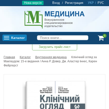
Нова версія
Вход
Регистрация
УКР
/
РУС
/
0
Каталог
Toggle
navigation
Загрузить прайс-лист
0
Главная
Каталог
Внутренняя медицина
Клінічний огляд за
Маклаудом: 15-е видання / Анна Р. Довер, Дж. Аластер Іннес, Карен
Фейргерст
Топ продаж