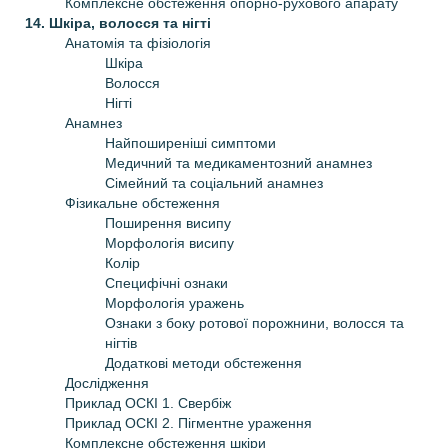
Комплексне обстеження опорно-рухового апарату
14. Шкіра, волосся та нігті
Анатомія та фізіологія
Шкіра
Волосся
Нігті
Анамнез
Найпоширеніші симптоми
Медичний та медикаментозний анамнез
Сімейний та соціальний анамнез
Фізикальне обстеження
Поширення висипу
Морфологія висипу
Колір
Специфічні ознаки
Морфологія уражень
Ознаки з боку ротової порожнини, волосся та
нігтів
Додаткові методи обстеження
Дослідження
Приклад ОСКІ 1. Свербіж
Приклад ОСКІ 2. Пігментне ураження
Комплексне обстеження шкіри