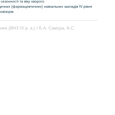
 сезонності та віку хворого.
ичних (фармацевтичних) навчальних закладів IV рівня
овізорів.
ник (ВНЗ IV р. а.) / Б.А. Самура, А.С.