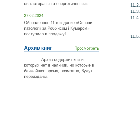
світлотерапія та енергетичні пристрої»!
11.2
11.3
27.02.2024
11.4
Обновленное 11-е издание «Основи
патології за Роббінсом і Кумаром»
поступило в продажу!
11.5
Архив книг
Просмотреть
Архив содержит книги,
которых нет в наличии, но которые в
ближайшее время, возможно,
будут
переизданы
.