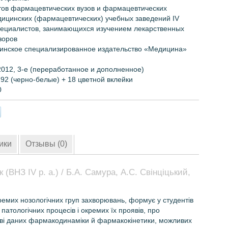
тов фармацевтических
вузов
и
фармацевтических
дицинских
(фармацевтических)
учебных
заведений
IV
пециалистов, занимающихся
изучением
лекарственных
зоров
инское специализированное издательство «Медицина»
2012, 3-е (переработанное и дополненное)
792
(черно-белые)
+
18
цветной вклейки
0
ики
Отзывы (0)
 (ВНЗ IV р. а.) / Б.А. Самура, А.С. Свінціцький,
ремих нозологічних груп захворювань, формує у студентів
патологічних процесів і окремих їх проявів, про
нові даних фармакодинаміки й фармакокінетики, можливих