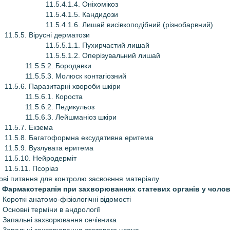
11.5.4.1.4. Оніхомікоз
11.5.4.1.5. Кандидози
11.5.4.1.6. Лишай висівкоподібний (різнобарвний)
11.5.5. Вірусні дерматози
11.5.5.1.1. Пухирчастий лишай
11.5.5.1.2. Оперізувальний лишай
11.5.5.2. Бородавки
11.5.5.3. Молюск контагіозний
11.5.6. Паразитарні хвороби шкіри
11.5.6.1. Короста
11.5.6.2. Педикульоз
11.5.6.3. Лейшманіоз шкіри
11.5.7. Екзема
11.5.8. Багатоформна ексудативна еритема
11.5.9. Вузлувата еритема
11.5.10. Нейродерміт
11.5.11. Псоріаз
ові питання для контролю засвоєння матеріалу
. Фармакотерапія при захворюваннях статевих органів у чолов
. Короткі анатомо-фізіологічні відомості
. Основні терміни в андрології
. Запальні захворювання сечівника