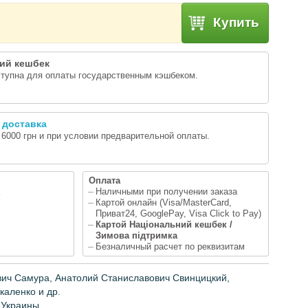
Купить
ий кешбек
ступна для оплаты государственным кэшбеком.
 доставка
т 6000 грн и при условии предварительной оплаты.
Оплата
Наличными при получении заказа
Картой онлайн (Visa/MasterCard,
Приват24, GooglePay, Visa Click to Pay)
Картой Національний кешбек /
Зимова підтримка
Безналичный расчет по реквизитам
вич
Самура
,
Анатолий Станиславович
Свинцицк
ий
,
каленко
и д
р.
Украины