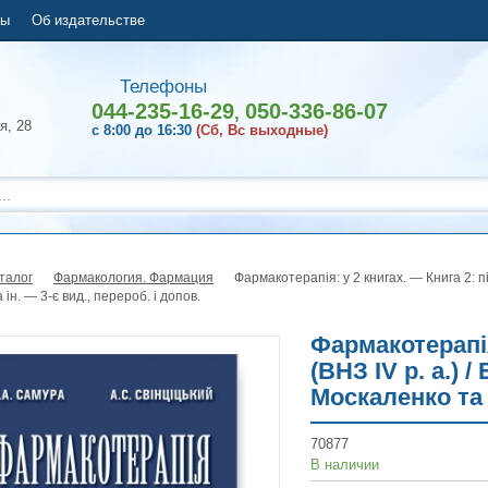
ты
Об издательстве
Телефоны
044-235-16-29
050-336-86-07
,
я, 28
с 8:00 до 16:30
(Сб, Вс выходные)
талог
Фармакология. Фармация
Фармакотерапія: у 2 книгах. — Книга 2: під
ін. — 3-є вид., перероб. і допов.
Фармакотерапія
(ВНЗ IV р. а.) 
Москаленко та і
70877
В наличии