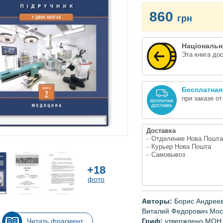
860
грн
Національн
Эта книга до
Бесплатная
при заказе о
Доставка
Отделение Нова Пошта
Курьер Нова Пошта
Самовывоз
+18
фото
Авторы:
Борис Андрее
Виталий
Федорович
Мос
Гриф:
утверждено
МОН
Читать фрагмент