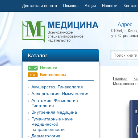
Доставка и оплата
Помощь
Акции
Новости
Контак
Адрес
01054, г. Киев,
ул.
Стрелецка
Каталог
Новинки
NEW
Бестселлеры
TOP
Главная
Ка
Москаленко та 
Акушерство. Гинекология
Аллергология. Иммунология
Анатомия. Физиология.
Гистология
Внутренняя медицина
Гуманитарные науки
медицинской
направленности
Дерматология.