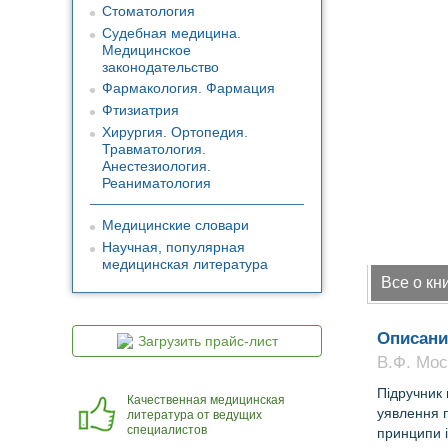
Стоматология
Судебная медицина.
Медицинское
законодательство
Фармакология. Фармация
Фтизиатрия
Хирургия. Ортопедия.
Травматология.
Анестезиология.
Реаниматология
Медицинские словари
Научная, популярная
медицинская литература
Все о кн
Описани
Загрузить прайс-лист
В.Ф. Моск
Підручник 
Качественная медицинская
уявлення п
литература от ведущих
специалистов
принципи 