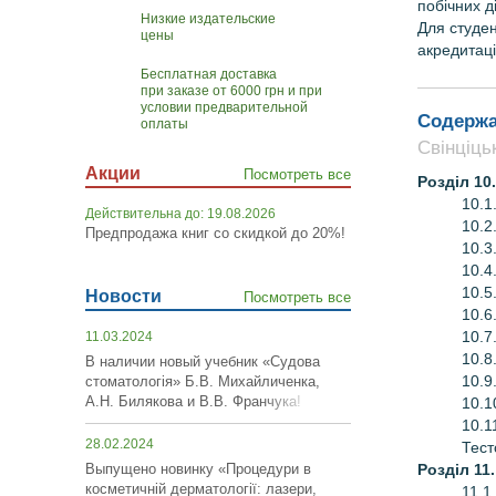
побічних д
Низкие издательские
Для студен
цены
акредитаці
Бесплатная доставка
при заказе от 6000 грн и при
условии предварительной
Содержа
оплаты
Свінціць
Акции
Посмотреть все
Розділ 10
10.1
Действительна до: 19.08.2026
10.2
Предпродажа книг со скидкой до 20%!
10.3
10.4
10.5
Новости
Посмотреть все
10.6
10.7
11.03.2024
10.8
В наличии новый учебник «Судова
10.9
стоматологія» Б.В. Михайличенка,
А.Н. Билякова и В.В. Франчука!
10.1
10.1
28.02.2024
Тест
Розділ 11
Выпущено новинку «Процедури в
косметичній дерматології: лазери,
11.1