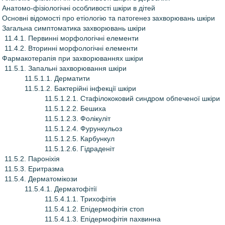
. Анатомо-фізіологічні особливості шкіри в дітей
. Основні відомості про етіологію та патогенез захворювань шкіри
. Загальна симптоматика захворювань шкіри
11.4.1. Первинні морфологічні елементи
11.4.2. Вторинні морфологічні елементи
. Фармакотерапія при захворюваннях шкіри
11.5.1. Запальні захворювання шкіри
11.5.1.1. Дерматити
11.5.1.2. Бактерійні інфекції шкіри
11.5.1.2.1. Стафілококовий синдром обпеченої шкіри
11.5.1.2.2. Бешиха
11.5.1.2.3. Фолікуліт
11.5.1.2.4. Фурункульоз
11.5.1.2.5. Карбункул
11.5.1.2.6. Гідраденіт
11.5.2. Пароніхія
11.5.3. Еритразма
11.5.4. Дерматомікози
11.5.4.1. Дерматофітії
11.5.4.1.1. Трихофітія
11.5.4.1.2. Епідермофітія стоп
11.5.4.1.3. Епідермофітія пахвинна