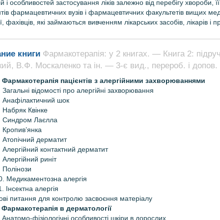
ій і особливостей застосування ліків залежно від перебігу хвороби, її
тів фармацевтичних вузів і фармацевтичних факультетів вищих мед
ї, фахівців, які займаються вивченням лікарських засобів, лікарів і пр
ние книги
Фармакотерапія: у 2 книгах. — Книга 2: підруч
кий, В.Ф. Москаленко та ін. — 3-є вид., перероб. і допов.
. Фармакотерапія пацієнтів з алергійними захворюваннями
. Загальні відомості про алергійні захворювання
. Анафілактичний шок
. Набряк Квінке
. Синдром Лаєлла
. Кропив’янка
. Атопічний дерматит
. Алергійний контактний дерматит
. Алергійний риніт
. Полінози
0. Медикаментозна алергія
1. Інсектна алергія
ові питання для контролю засвоєння матеріалу
. Фармакотерапія в дерматології
. Анатомо-фізіологічні особливості шкіри в дорослих