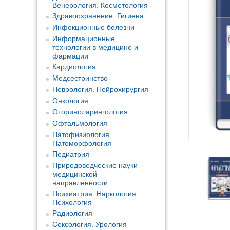
Венерология. Косметология
Здравоохранение. Гигиена
Инфекционные болезни
Информационные
технологии в медицине и
фармации
Кардиология
Медсестринство
Неврология. Нейрохирургия
Онкология
Оториноларингология
Офтальмология
Патофизиология.
Патоморфология
Педиатрия
Природоведческие науки
медицинской
направленности
Психиатрия. Наркология.
Психология
Радиология
Сексология. Урология