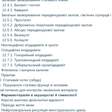
. Запальні захворювання статевого члена
12.4.1. Баланіт і постит
12.4.2. Каверніт
. Запальні захворювання передміхурової залози, сім’яних пухирців і 
12.5.1. Простатит
12.5.2. Доброякісна гіперплазія передміхурової залози
12.5.3. Абсцес передміхурової залози
12.5.4. Везикуліт
12.5.5. Колікуліт
. Неспецифічні епідидиміти й орхіти
. Специфічні епідидиміти
12.7.1. Гонорейний епідидиміт
12.7.2. Трихомонадний епідидиміт
12.7.3. Туберкульозний орхіепідидиміт
. Флегмона і гангрена калитки
. Пріапізм
0. Статевий потяг (лібідо)
1. Порушення статевої функції в чоловіків
ові питання для контролю засвоєння матеріалу
. Фармакотерапія в акушерстві й гінекології
. Короткі анатомо-фізіологічні відомості
. Періоди життя жінки
. Нейрогуморальна регуляція менструального циклу