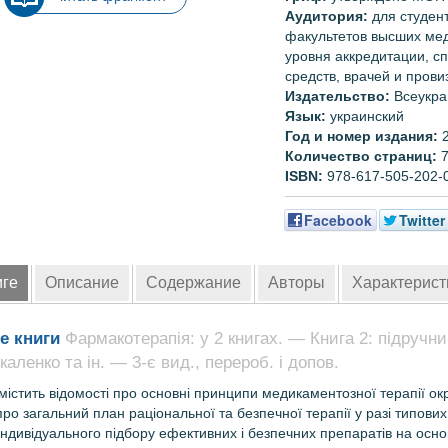
Аудитория:
для
студен
факультетов
высших
ме
уровня
аккредитации
,
с
средств
,
врачей
и
прови
Издательство:
Всеукра
Язык:
украинский
Год и номер издания:
Количество страниц:
ISBN:
978-617-505-202-
Facebook
Twitter
иге
Описание
Содержание
Авторы
Характерист
е книги
Фармакотерапія: у 2 книгах. — Книга 2: підручник
аленко та ін. — 3-є вид., перероб. і допов.
містить відомості про основні принципи медикаментозної терапії ок
ро загальний план раціональної та безпечної терапії у разі типових 
індивідуального підбору ефективних і безпечних препаратів на ос