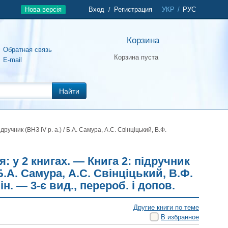
Нова версія
Вход
Регистрация
УКР
/
РУС
/
Корзина
Обратная связь
Корзина пуста
E-mail
Найти
ручник (ВНЗ IV р. а.) / Б.А. Самура, А.С. Свінціцький, В.Ф.
: у 2 книгах. — Книга 2: підручник
/ Б.А. Самура, А.С. Свінціцький, В.Ф.
н. — 3-є вид., перероб. і допов.
Другие книги по теме
В избранное