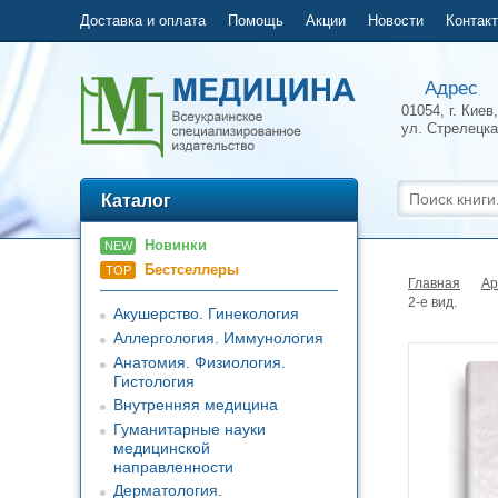
Доставка и оплата
Помощь
Акции
Новости
Контак
Адрес
01054, г. Киев,
ул.
Стрелецка
Каталог
Новинки
NEW
Бестселлеры
TOP
Главная
Ар
2-е вид.
Акушерство. Гинекология
Аллергология. Иммунология
Анатомия. Физиология.
Гистология
Внутренняя медицина
Гуманитарные науки
медицинской
направленности
Дерматология.