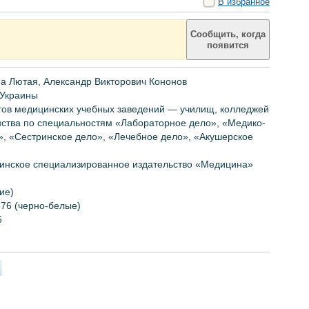
В избранное
Сообщить, когда
появится
а Лютая, Александр Викторович Кононов
 Украины
тов медицинских учебных заведений — училищ, колледжей
нства
по специальностям
«Лабораторное дело», «Медико-
», «Сестринск
ое дело
», «Лечебн
ое дело
», «Акушерск
ое
инское специализированное издательство «Медицина»
ие)
5
76 (черно-белые)
5