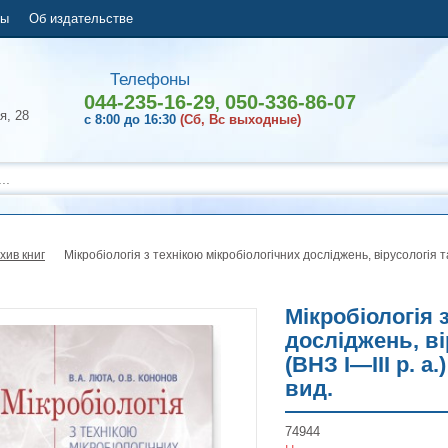
ты
Об издательстве
Телефоны
044-235-16-29
050-336-86-07
,
я, 28
с 8:00 до 16:30
(Сб, Вс выходные)
хив книг
Мікробіологія з технікою мікробіологічних досліджень, вірусологія та 
Мікробіологія 
досліджень, ві
(ВНЗ І—ІІІ р. а
вид.
74944