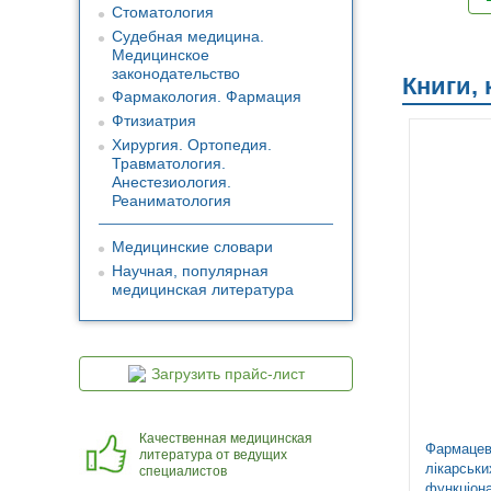
Стоматология
Судебная медицина.
Медицинское
законодательство
Книги,
Фармакология. Фармация
Фтизиатрия
Топ продаж
Хирургия. Ортопедия.
Новинка
Травматология.
Анестезиология.
Реаниматология
Медицинские словари
Научная, популярная
медицинская литература
Загрузить прайс-лист
Качественная медицинская
раторних робіт /
Гістологія: підручник і атлас.
Фармацевт
литература от ведущих
 А.В. Шляніна,
З основами клітинної та
лікарськи
специалистов
ук. — 3-є
молекулярної біології: 8-е
функціон