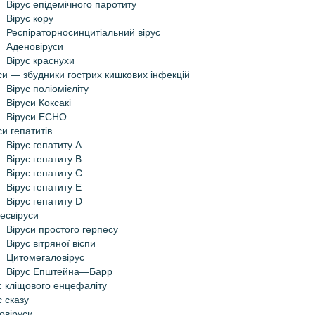
Вірус епідемічного паротиту
Вірус кору
Респіраторно­синцитіальний вірус
Аденовіруси
Вірус краснухи
си — збудники гострих кишкових інфекцій
Вірус поліомієліту
Віруси Коксакі
Віруси ECHO
си гепатитів
Вірус гепатиту А
Вірус гепатиту В
Вірус гепатиту С
Вірус гепатиту Е
Вірус гепатиту D
есвіруси
Віруси простого герпесу
Вірус вітряної віспи
Цитомегаловірус
Вірус Епштейна—Барр
с кліщового енцефаліту
с сказу
овіруси