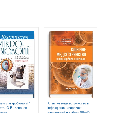
Но
ум з мікробіології /
Клінічне медсестринство в
Інфе
юта, О.В. Кононов. —
інфекційних хворобах:
Л.I.
дання
навчальний посібник (ІІІ—IV
А.В.