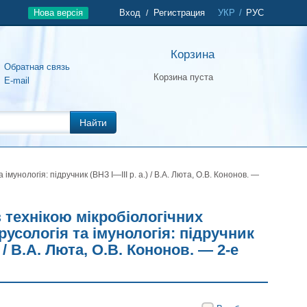
Нова версія
Вход
Регистрация
УКР
/
РУС
/
Корзина
Обратная связь
Корзина пуста
E-mail
Найти
імунологія: підручник (ВНЗ І—ІІІ р. а.) / В.А. Люта, О.В. Кононов. —
з технікою мікробіологічних
русологія та імунологія: підручник
.) / В.А. Люта, О.В. Кононов. — 2-е