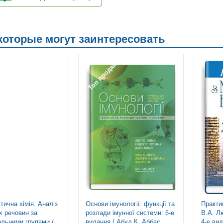
 которые могут заинтересовать
Топ продаж
ична хімія. Аналіз
Основи імунології: функції та
Практик
х речовин за
розлади імунної системи: 6-е
В.А. Л
альними групами /
видання / Абул К. Аббас,
4-е ви