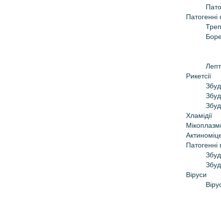
Пато
Патогенні 
Тре
Боре
Лепт
Рикетсії
Збуд
Збуд
Збуд
Хламідії
Мікоплазм
Актиноміц
Патогенні 
Збуд
Збуд
Віруси
Віру