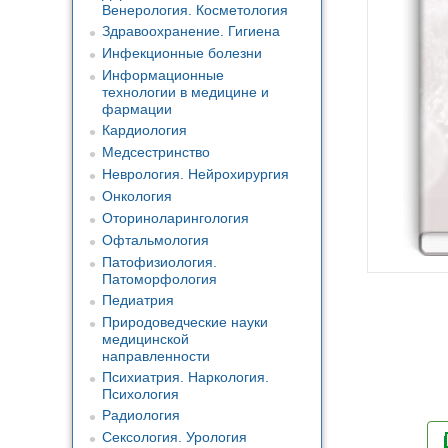
Венерология. Косметология
Здравоохранение. Гигиена
Инфекционные болезни
Информационные
технологии в медицине и
фармации
Кардиология
Медсестринство
Неврология. Нейрохирургия
Онкология
Оториноларингология
Офтальмология
Патофизиология.
Патоморфология
Педиатрия
Природоведческие науки
медицинской
направленности
Психиатрия. Наркология.
Психология
Радиология
Сексология. Урология