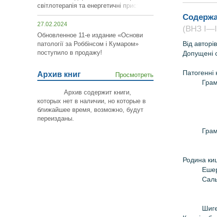
світлотерапія та енергетичні пристрої»!
Содержа
27.02.2024
(ВНЗ І—ІІ
Обновленное 11-е издание «Основи
Від авторів
патології за Роббінсом і Кумаром»
поступило в продажу!
Допущені 
Патогенні 
Архив книг
Просмотреть
Грам
Архив содержит книги,
которых нет в наличии, но которые в
ближайшее время, возможно,
будут
переизданы
.
Грам
Родина киш
Ешер
Сал
Шиг