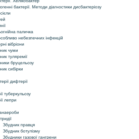
терії. Хелікобактер
огенні бактерії. Методи діагностики дисбактеріозу
сієли
тей
нії
огнійна паличка
особливо небезпечних інфекцій
рні вібріони
ник чуми
ник туляремії
ники бруцельозу
ник сибірки
ерії дифтерії
ії туберкульозу
ії лепри
 анаероби
тридії
Збудник правця
Збудник ботулізму
Збудники газової гангрени