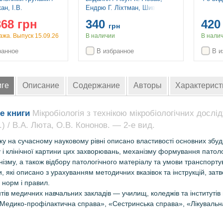
ан, І.В.
Ендрю Г. Ліхтман, Шив
ька, О.О.
Піллай
368 грн
340
42
ко. — 4-е видання
грн
жа. Выпуск 15.09.26
В наличии
В нали
ранное
В избранное
В и
иге
Описание
Содержание
Авторы
Характерист
е книги
Мікробіологія з технікою мікробіологічних дослід
а.) / В.А. Люта, О.В. Кононов. — 2-е вид.
ку на сучасному науковому рівні описано властивості основних збудн
 і клінічної картини цих захворювань, механізму формування патолог
ізму, а також відбору патологічного матеріалу та умови транспор
и, які описано з урахуванням методичних вказівок та інструкцій, з
 норм і правил.
тів медичних навчальних закладів — училищ, коледжів та інституті
«Медико-профілактична справа», «Сестринська справа», «Лікувальн