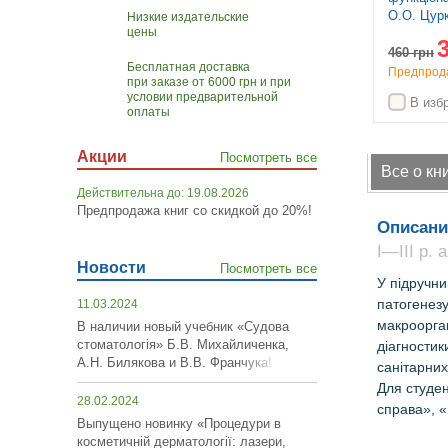
видання: у 2 томах. Том 1 /
О.О. Цурк
Низкие издательские
цены
Войцех Павліна, Майкл Г.
Ніженковс
880
Росс
Глушачен
грн
460
грн
Бесплатная доставка
В наличии
Предпрода
при заказе от 6000 грн и при
условии предварительной
нное
В избранное
В изб
оплаты
Акции
Посмотреть все
Все о кн
Действительна до: 19.08.2026
Предпродажа книг со скидкой до 20%!
Описани
І—ІІІ р. 
Новости
Посмотреть все
У підручни
патогенезу
11.03.2024
макроорган
В наличии новый учебник «Судова
стоматологія» Б.В. Михайличенка,
діагностик
А.Н. Билякова и В.В. Франчука!
санітарних
Для
студен
28.02.2024
справа», 
Выпущено новинку «Процедури в
косметичній дерматології: лазери,