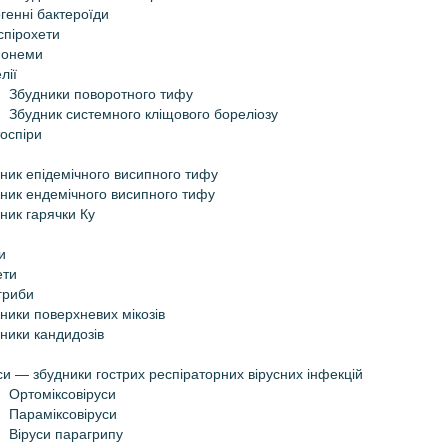
генні бактероїди
спірохети
понеми
лії
Збудники поворотного тифу
Збудник системного кліщового бореліозу
оспіри
ник епідемічного висипного тифу
ник ендемічного висипного тифу
ник гарячки Ку
и
ети
гриби
ники поверхневих мікозів
ники кандидозів
си — збудники гострих респіраторних вірусних інфекцій
Ортоміксовіруси
Параміксовіруси
Віруси парагрипу