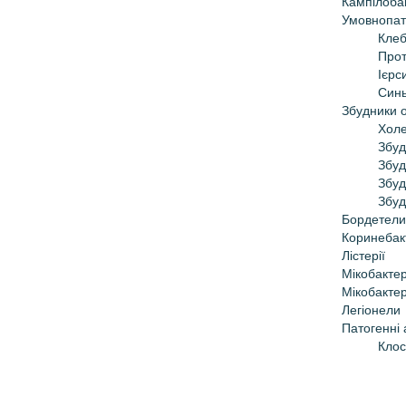
Кампілобак
Умовно­пат
Клеб
Про
Iєрси
Синь
Збудники 
Холе
Збуд
Збуд
Збуд
Збуд
Бордетели
Коринебакт
Лістерії
Мікобактер
Мікобактер
Легіонели
Патогенні
Клос