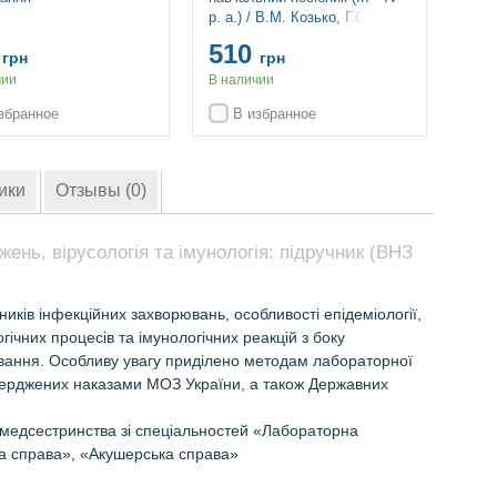
р. а.) / В.М. Козько, Г.О.
вид
Соломенник, К.В. Юрко
0
510
грн
грн
198
чии
В наличии
Пред
збранное
В избранное
ики
Отзывы (0)
жень, вірусологія та імунологія: підручник (ВНЗ
иків інфекційних захворювань, особливості епідеміології,
ічних процесів та імунологічних реакцій з боку
тування. Особливу увагу приділено методам лабораторної
атверджених наказами МОЗ України, а також Державних
в медсестринства зі спеціальностей «Лабораторна
а справа», «Акушерська справа»