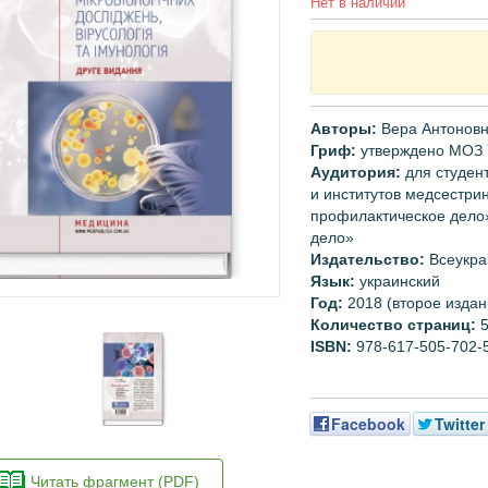
Нет в наличии
Авторы:
Вера Антоновн
Гриф:
утверждено МОЗ
Аудитория:
для
студен
и институтов медсестри
профилактическ
ое дело
дело
»
Издательство:
Всеукра
Язык:
украинский
Год:
2018 (второе издан
Количество страниц:
ISBN:
978-617-505-702-
Facebook
Twitter
Читать фрагмент (PDF)