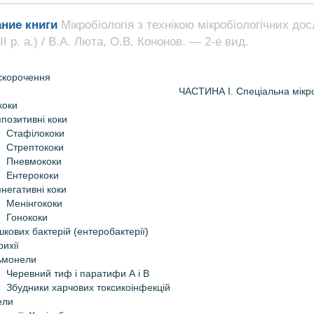
ние книги
Мікробіологія з технікою мікробіологічних дос
І р. а.) / В.А. Люта, О.В. Кононов. — 2-е вид.
скорочення
ЧАСТИНА І. Спеціальна мікро
коки
позитивні коки
Стафілококи
Стрептококи
Пневмококи
Ентерококи
негативні коки
Менінгококи
Гонококи
кових бактерій (ентеробактерії)
ихії
ьмонели
Черевний тиф і паратифи А і В
Збудники харчових токсикоінфекцій
ели