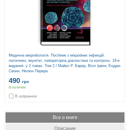
Медична мікробіологія. Посібник з мікробних інфекцій:
патогенез, імунітет, лабораторна діагностика та контроль: 19-е
видання: у 2 томах. Том 2 / Майкл Р. Барер, Вілл Ірвінг, Ендрю
Свонн, Нелюн Перера
490
грн
В наличии
В избранное
Все о книге
Описание