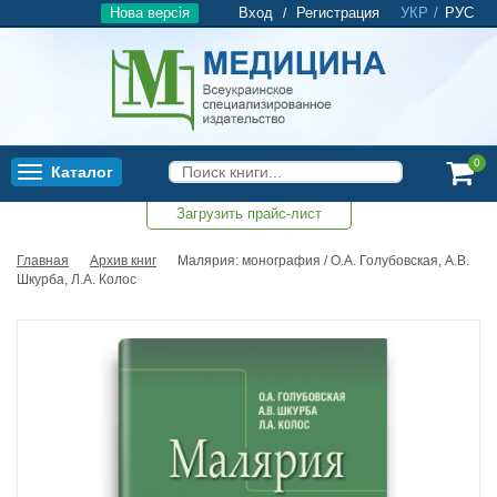
Нова версія
Вход
Регистрация
УКР
/
РУС
/
0
Каталог
Toggle
navigation
Загрузить прайс-лист
0
Главная
Архив книг
Малярия: монография / О.А. Голубовская, А.В.
Шкурба, Л.А. Колос