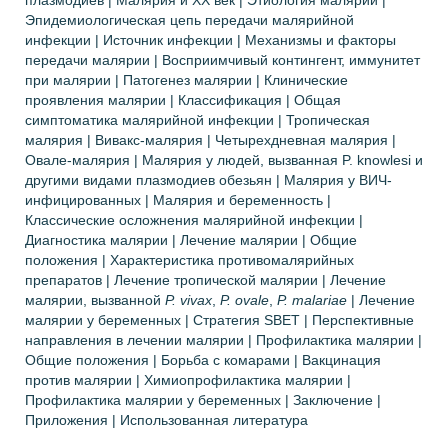
плазмодиев | Малярия и XX век | Этиология малярии |
Эпидемиологическая цепь передачи малярийной
инфекции | Источник инфекции | Механизмы и факторы
передачи малярии | Восприимчивый контингент, иммунитет
при малярии | Патогенез малярии | Клинические
проявления малярии | Классификация | Общая
симптоматика малярийной инфекции | Тропическая
малярия | Вивакс-малярия | Четырехдневная малярия |
Овале-малярия | Малярия у людей, вызванная P. knowlesi и
другими видами плазмодиев обезьян | Малярия у ВИЧ-
инфицированных | Малярия и беременность |
Классические осложнения малярийной инфекции |
Диагностика малярии | Лечение малярии | Общие
положения | Характеристика противомалярийных
препаратов | Лечение тропической малярии | Лечение
малярии, вызванной
P. vivax
,
P. ovale
,
P. malariae
| Лечение
малярии у беременных | Стратегия SBET | Перспективные
направления в лечении малярии | Профилактика малярии |
Общие положения | Борьба с комарами | Вакцинация
против малярии | Химиопрофилактика малярии |
Профилактика малярии у беременных | Заключение |
Приложения | Использованная литература