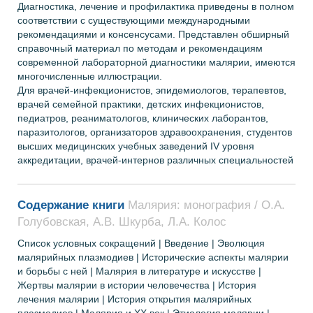
Диагностика, лечение и профилактика приведены в полном
соответствии с существующими международными
рекомендациями и консенсусами. Представлен обширный
справочный материал по методам и рекомендациям
современной лабораторной диагностики малярии, имеются
многочисленные иллюстрации.
Для врачей-инфекционистов, эпидемиологов, терапевтов,
врачей семейной практики, детских инфекционистов,
педиатров, реаниматологов, клинических лаборантов,
паразитологов, организаторов здравоохранения, студентов
высших медицинских учебных заведений IV уровня
аккредитации, врачей-интернов различных специальностей
Содержание книги
Малярия: монография / О.А.
Голубовская, А.В. Шкурба, Л.А. Колос
Список условных сокращений | Введение | Эволюция
малярийных плазмодиев | Исторические аспекты малярии
и борьбы с ней | Малярия в литературе и искусстве |
Жертвы малярии в истории человечества | История
лечения малярии | История открытия малярийных