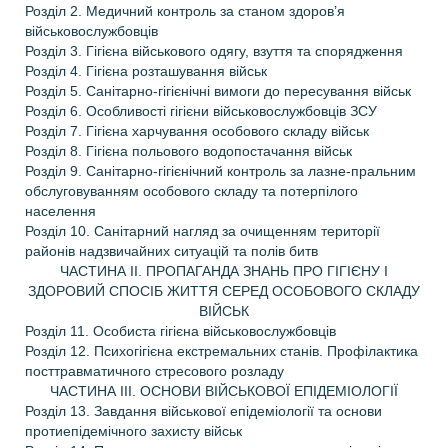
Розділ 2. Медичний контроль за станом здоров’я
військовослужбовців
Розділ 3. Гігієна військового одягу, взуття та спорядження
Розділ 4. Гігієна розташування військ
Розділ 5. Санітарно-гігієнічні вимоги до пересування військ
Розділ 6. Особливості гігієни військовослужбовців ЗСУ
Розділ 7. Гігієна харчування особового складу військ
Розділ 8. Гігієна польового водопостачання військ
Розділ 9. Санітарно-гігієнічний контроль за лазне-пральним
обслуговуванням особового складу та потерпілого
населення
Розділ 10. Санітарний нагляд за очищенням території
районів надзвичайних ситуацій та полів битв
ЧАСТИНА ІІ. ПРОПАГАНДА ЗНАНЬ ПРО ГІГІЄНУ І
ЗДОРОВИЙ СПОСІБ ЖИТТЯ СЕРЕД ОСОБОВОГО СКЛАДУ
ВІЙСЬК
Розділ 11. Особиста гігієна військовослужбовців
Розділ 12. Психогігієна екстремальних станів. Профілактика
посттравматичного стресового розладу
ЧАСТИНА ІІІ. ОСНОВИ ВІЙСЬКОВОЇ ЕПІДЕМІОЛОГІЇ
Розділ 13. Завдання військової епідеміології та основи
протиепідемічного захисту військ