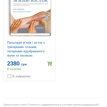
Пальпація м’язів і кісток з
тригерними точками,
патернами відображеного
болю та технікою
розтягування: посібник: 3-є
2380
видання / Джозеф Е.
грн
Масколіно
В наличии
В избранное
Нужно купить книгу Гигиена и эпидемиология в системе военно-медицинской