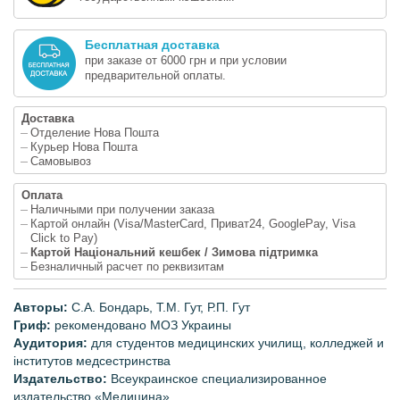
Бесплатная доставка
при заказе от 6000 грн и при условии
предварительной оплаты.
Доставка
Отделение Нова Пошта
Курьер Нова Пошта
Самовывоз
Оплата
Наличными при получении заказа
Картой онлайн (Visa/MasterCard, Приват24, GooglePay, Visa
Click to Pay)
Картой Національний кешбек / Зимова підтримка
Безналичный расчет по реквизитам
Авторы:
С.А. Бондарь, Т.М. Гут, Р.П. Гут
Гриф:
рекомендовано МОЗ Украины
Аудитория:
для студентов медицинских училищ, колледжей и
інститутов медсестринства
Издательство:
Всеукраинское специализированное
издательство «Медицина»