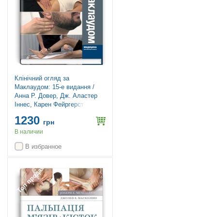
Клінічний огляд за
Маклаудом: 15-е видання /
Анна Р. Довер, Дж. Аластер
Іннес, Карен Фейргерст
1230
грн
В наличии
В избранное
Топ продаж