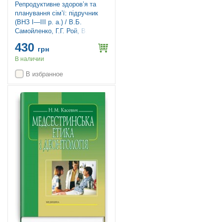
Репродуктивне здоров’я та
планування сім’ї: підручник
(ВНЗ І—ІІІ р. а.) / В.Б.
Самойленко, Г.Г. Рой, В.В.
Мисік; за ред. В.І. Литвиненка
430
грн
В наличии
В избранное