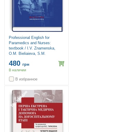
Professional English for
Paramedics and Nurses:
textbook / I.V. Znamenska,
O.M. Bieliaieva, S.M.
Efendiieva, K.H. Havrylieva
480
грн
В наличии
В избранное
Топ продаж