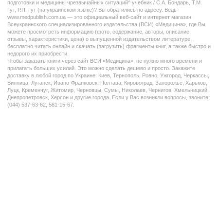
подготовки и медицины чрезвычайных ситуаций^ учебник / С.А. Бондарь, Т.М.
Гут, Р.П. Гут (на украинском языке)? Вы обратились по адресу. Ведь
www.medpublish.com.ua — это официальный веб-сайт и интернет магазин
Всеукраинского специализированного издательства (ВСИ) «Медицина», где Вы
можете просмотреть информацию (фото, содержание, авторы, описание,
отзывы, характеристики, цена) о выпущенной издательством литературе,
бесплатно читать онлайн и скачать (загрузить) фрагменты книг, а также быстро и
недорого их приобрести.
Чтобы заказать книги через сайт ВСИ «Медицина», не нужно много времени и
прилагать больших усилий. Это можно сделать дешево и просто. Закажите
доставку в любой город по Украине: Киев, Тернополь, Ровно, Ужгород, Черкассы,
Винница, Луганск, Ивано-Франковск, Полтава, Кировоград, Запорожье, Харьков,
Луцк, Кременчуг, Житомир, Черновцы, Сумы, Николаев, Чернигов, Хмельницкий,
Днепропетровск, Херсон и другие города. Если у Вас возникли вопросы, звоните:
(044) 537-63-62, 581-15-67.