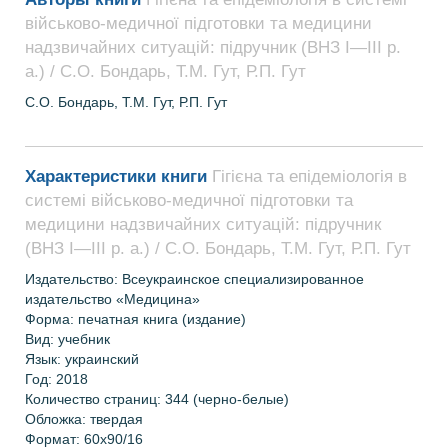
військово-медичної підготовки та медицини
надзвичайних ситуацій: підручник (ВНЗ І—ІІІ р.
а.) / С.О. Бондарь, Т.М. Гут, Р.П. Гут
С.О. Бондарь, Т.М. Гут, Р.П. Гут
Характеристики книги
Гігієна та епідеміологія в
системі військово-медичної підготовки та
медицини надзвичайних ситуацій: підручник
(ВНЗ І—ІІІ р. а.) / С.О. Бондарь, Т.М. Гут, Р.П. Гут
Издательство: Всеукраинское специализированное
издательство «Медицина»
Форма: печатная книга (издание)
Вид: учебник
Язык: украинский
Год: 2018
Количество страниц: 344 (черно-белые)
Обложка: твердая
Формат:
60х90/16