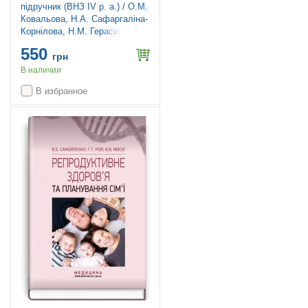
підручник (ВНЗ ІV р. а.) / О.М.
Ковальова, Н.А. Сафаргаліна-
Корнілова, Н.М. Герасимчук.
— 2-е вид., випр.
550
грн
В наличии
В избранное