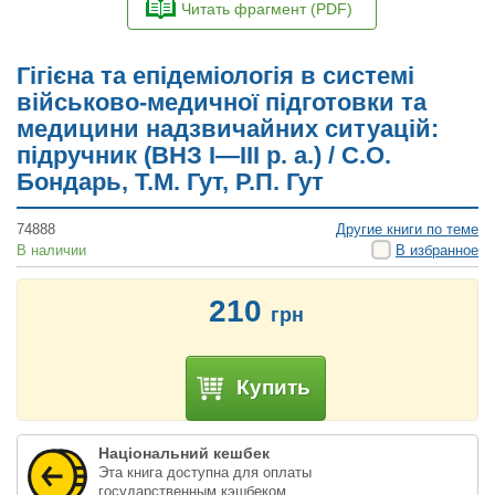
Читать фрагмент (PDF)
Гігієна та епідеміологія в системі
військово-медичної підготовки та
медицини надзвичайних ситуацій:
підручник (ВНЗ І—ІІІ р. а.) / С.О.
Бондарь, Т.М. Гут, Р.П. Гут
74888
Другие книги по теме
В наличии
В избранное
210
грн
Купить
Національний кешбек
Эта книга доступна для оплаты
государственным кэшбеком.