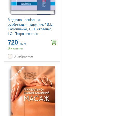
Медична і соціальна
реабілітація: підручник / В.Б.
Самойленко, Н.П. Яковенко,
І.О. Петряшев та ін. — 3-є
видання
720
грн
В наличии
В избранное
Топ продаж