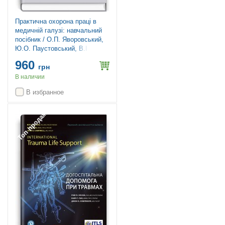
Практична охорона праці в
медичній галузі: навчальний
посібник / О.П. Яворовський,
Ю.О. Паустовський, В.I.
Зенкіна, I.В. Сергета та ін.
960
грн
В наличии
В избранное
Топ продаж