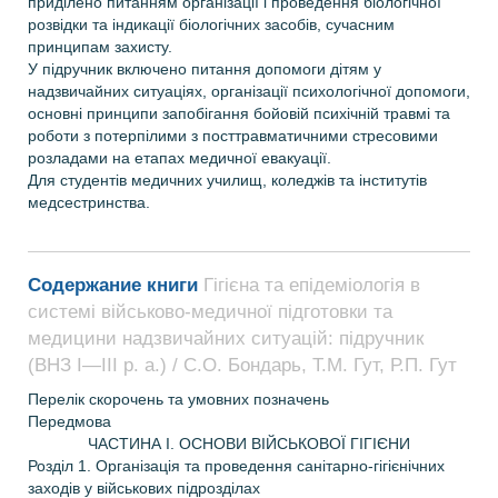
приділено питанням організації і проведення біологічної
розвідки та індикації біологічних засобів, сучасним
принципам захисту.
У підручник включено питання допомоги дітям у
надзвичайних ситуаціях, організації психологічної допомоги,
основні принципи запобігання бойовій психічній травмі та
роботи з потерпілими з посттравматичними стресовими
розладами на етапах медичної евакуації.
Для студентів медичних училищ, коледжів та інститутів
медсестринства.
Содержание книги
Гігієна та епідеміологія в
системі військово-медичної підготовки та
медицини надзвичайних ситуацій: підручник
(ВНЗ І—ІІІ р. а.) / С.О. Бондарь, Т.М. Гут, Р.П. Гут
Перелік скорочень та умовних позначень
Передмова
ЧАСТИНА І. ОСНОВИ ВІЙСЬКОВОЇ ГІГІЄНИ
Розділ 1. Організація та проведення санітарно-гігієнічних
заходів у військових підрозділах