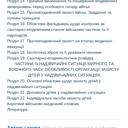
Розділ 14. Причини виникнення та поширення епідемічних
захворювань серед особового складу військ
Розділ 15. Протиепідемічний захист військ. Завдання та
головні принципи
Розділ 16. Обов’язки фельдшера щодо контролю за
санітарно-епідемічним станом військової частини та її
підрозділів
Розділ 17. Протиепідемічний захист на етапах медичної
евакуації
Розділ 18. Біологічна зброя та її уражаючі чинники
Розділ 19. Санітарно-епідеміологічна розвідка
ЧАСТИНА IV.НАДЗВИЧАЙНІ СИТУАЦІЇ МИРНОГО ТА
ВОЄННОГО ЧАСУ. ОСОБЛИВОСТІ ОРГАНІЗАЦІЇ ЗАХИСТУ
ДІТЕЙ У НАДЗВИЧАЙНИХ СИТУАЦІЯХ
Розділ 20. Основні обов’язки щодо захисту дітей у
надзвичайних ситуаціях
Розділ 21. Допомога дітям у надзвичайних ситуаціях
Розділ 22. Індивідуальні засоби захисту дітей
Короткий військово-медичний словник
Література
Авторы книги
Гігієна та епідеміологія в системі