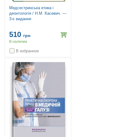
Медсестринська етика і
деонтологія / Н.М. Касевич. —
3-є видання
510
грн
В наличии
В избранное