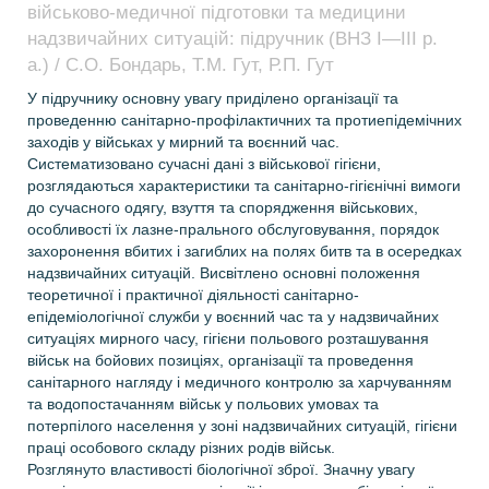
військово-медичної підготовки та медицини
надзвичайних ситуацій: підручник (ВНЗ І—ІІІ р.
а.) / С.О. Бондарь, Т.М. Гут, Р.П. Гут
У підручнику основну увагу приділено організації та
проведенню санітарно-профілактичних та протиепідемічних
заходів у військах у мирний та воєнний час.
Систематизовано сучасні дані з військової гігієни,
розглядаються характеристики та санітарно-гігієнічні вимоги
до сучасного одягу, взуття та спорядження військових,
особливості їх лазне-прального обслуговування, порядок
захоронення вбитих і загиблих на полях битв та в осередках
надзвичайних ситуацій. Висвітлено основні положення
теоретичної і практичної діяльності санітарно-
епідеміологічної служби у воєнний час та у надзвичайних
ситуаціях мирного часу, гігієни польового розташування
військ на бойових позиціях, організації та проведення
санітарного нагляду і медичного контролю за харчуванням
та водопостачанням військ у польових умовах та
потерпілого населення у зоні надзвичайних ситуацій, гігієни
праці особового складу різних родів військ.
Розглянуто властивості біологічної зброї. Значну увагу