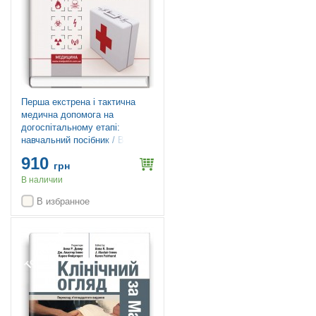
Перша екстрена і тактична
медична допомога на
догоспітальному етапі:
навчальний посібник / В.С.
Тарасюк, М.В. Матвійчук, І.В.
910
Паламар та ін. — 4-е видання
грн
В наличии
В избранное
Топ продаж