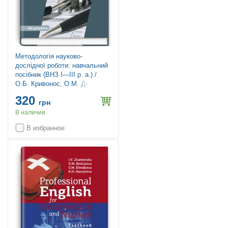
Методологія науково-
дослідної роботи: навчальний
посібник (ВНЗ І—ІІІ р. а.) /
О.Б. Кривонос, О.М. Демченко
320
грн
В наличии
В избранное