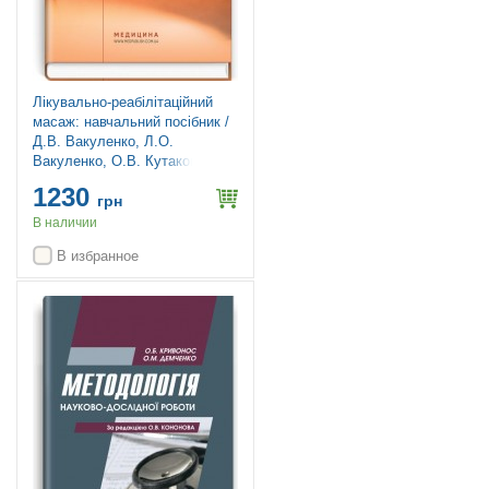
Лікувально-реабілітаційний
масаж: навчальний посібник /
Д.В. Вакуленко, Л.О.
Вакуленко, О.В. Кутакова, Г.В.
Прилуцька
1230
грн
В наличии
В избранное