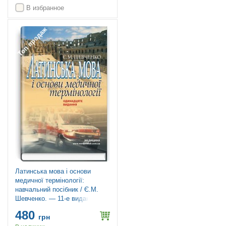
В избранное
Топ продаж
Латинська мова і основи
медичної термінології:
навчальний посібник / Є.М.
Шевченко. — 11-е видання
480
грн