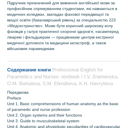
Підручник призначений для вивчення англійської мови за
професійним спрямуванням студентами, які навчаються в
медичних коледжах, закладах фахової передвищої та
вищої освіти (бакалаврський рівень) за спеціальністю 223
«Медсестринство». Може бути корисний широкому колу
фахівців у галузі практичної охорони здоров’я, насамперед
лікарям і фельдшерам — працівникам центрів екстреної
медичної допомоги та медицини катастроф, а також
військовим парамедикам.
Содержание книги
Professional English for
Paramedics and Nurses: textbook / I.V. Znamenska,
O.M. Bieliaieva, S.M. Efendiieva, K.H. Havrylieva
Передмова
Preface
Unit 1. Basic comprehensions of human anatomy as the base
of paramedic and nurse profession
Unit 2. Organ systems and their functions
Unit 3. Guide to musculoskeletal system
Unit 4. Anatomic and physiologic peculiarities of cardiovascular