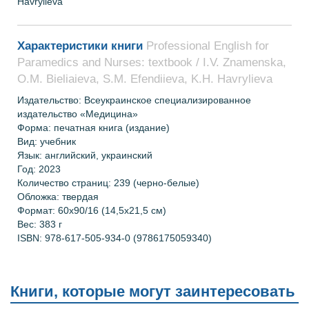
Havrylieva
Характеристики книги
Professional English for
Paramedics and Nurses: textbook / I.V. Znamenska,
O.M. Bieliaieva, S.M. Efendiieva, K.H. Havrylieva
Издательство: Всеукраинское специализированное
издательство «Медицина»
Форма: печатная книга (издание)
Вид: учебник
Язык: английский, украинский
Год
:
2023
Количество страниц:
239 (черно-белые)
Обложка: твердая
Формат:
60х90/16 (14,5х21,5 см)
Вес: 383 г
ISBN: 978-617-505-934-0
(9786175059340)
Книги, которые могут заинтересовать