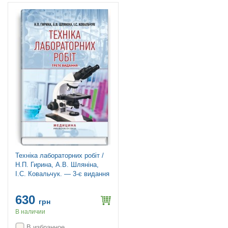
Техніка лабораторних робіт /
Н.П. Гирина, А.В. Шляніна,
І.С. Ковальчук. — 3-є видання
630
грн
В наличии
В избранное