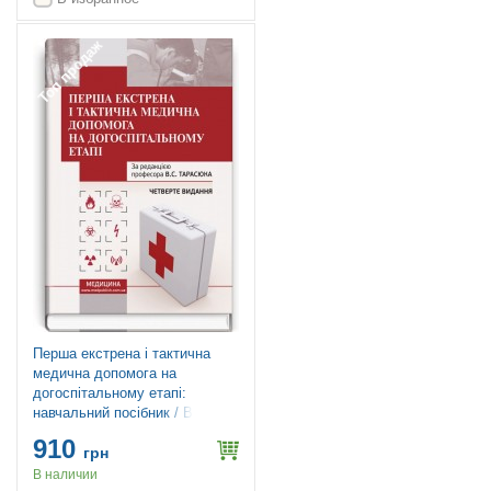
Топ продаж
Перша екстрена і тактична
медична допомога на
догоспітальному етапі:
навчальний посібник / В.С.
Тарасюк, М.В. Матвійчук, І.В.
910
Паламар та ін. — 4-е видання
грн
В наличии