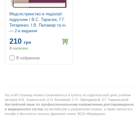
Медсестринство в педіатрії:
підручник / В.С. Тарасюк, Г.Г.
Титаренко, І.В. Паламар та ін.
— 2-е видання
210
грн
В наличии
В избранное
На этой странице можно ознакомиться и купить по издательской цене учебник
авторов
И.В. Знаменской, Е.Н. Беляевой, С.Н. Эфендиевой, К.Г. Гаврильевой
Английский язык по профессиональному направлению для парамедиков
и медицинских сестер
на английском и украинском языках, а также прочитать
онлайн и бесплатно скачать фрагмент книги. ВСИ «Медицина»