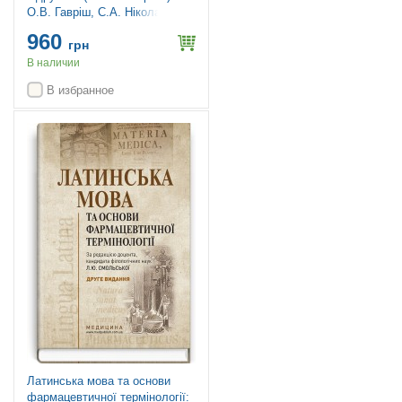
О.В. Гавріш, С.А. Ніколаєнко
960
грн
В наличии
В избранное
Латинська мова та основи
фармацевтичної термінології: