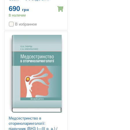
690
грн
В наличии
В избранное
Медсестринство в
оториноларингології:
підручник (ВНЗ І—ІІІ р. а.) /