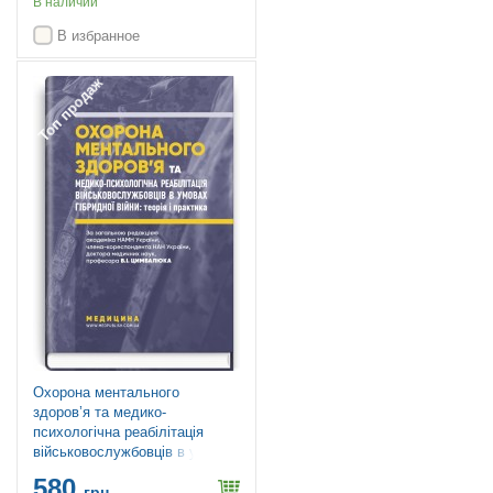
В наличии
В избранное
Топ продаж
Охорона ментального
здоров’я та медико-
психологічна реабілітація
військовослужбовців в умовах
гібридної війни: теорія і
580
практика: монографія / В.I.
грн