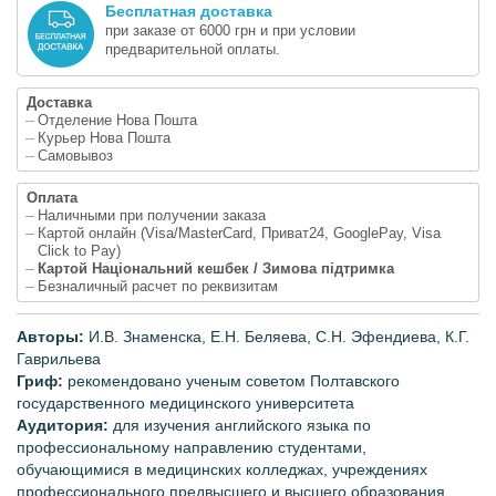
Бесплатная доставка
при заказе от 6000 грн и при условии
предварительной оплаты.
Доставка
Отделение Нова Пошта
Курьер Нова Пошта
Самовывоз
Оплата
Наличными при получении заказа
Картой онлайн (Visa/MasterCard, Приват24, GooglePay, Visa
Click to Pay)
Картой Національний кешбек / Зимова підтримка
Безналичный расчет по реквизитам
Авторы:
И.В. Знаменска, Е.Н. Беляева, С.Н. Эфендиева, К.Г.
Гаврильева
Гриф:
рекомендовано ученым советом Полтавского
государственного медицинского университета
Аудитория:
для изучения английского языка по
профессиональному направлению студентами,
обучающимися в медицинских колледжах, учреждениях
профессионального предвысшего и высшего образования