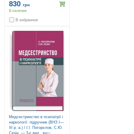
830
С.О. Бондарь та ін.
грн
В наличии
В избранное
Медсестринство в психіатрії і
наркології: підручник (ВНЗ І—
ІІІ р. а.) / І.І. Погорєлов, С.Ю.
Сезін. — 3-є вид., випр.