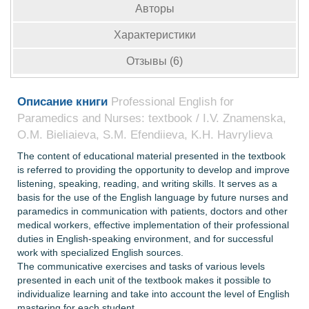
Авторы
Характеристики
Отзывы (6)
Описание книги
Professional English for
Paramedics and Nurses: textbook / I.V. Znamenska,
O.M. Bieliaieva, S.M. Efendiieva, K.H. Havrylieva
The content of educational material presented in the textbook
is referred to providing the opportunity to develop and improve
listening, speaking, reading, and writing skills. It serves as a
basis for the use of the English language by future nurses and
paramedics in communication with patients, doctors and other
medical workers, effective implementation of their professional
duties in English-speaking environment, and for successful
work with specialized English sources.
The communicative exercises and tasks of various levels
presented in each unit of the textbook makes it possible to
individualize learning and take into account the level of English
mastering for each student.