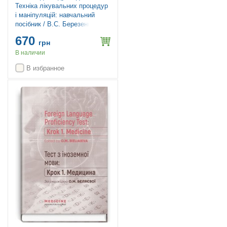
Техніка лікувальних процедур
і маніпуляцій: навчальний
посібник / В.С. Березенко,
О.В. Тяжка, А.М. Антошкіна та
670
ін. — 3-є видання
грн
В наличии
В избранное