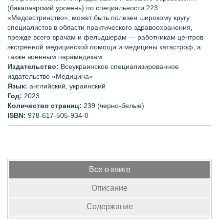
(бакалаврский уровень) по специальности 223
«Медсестринство»; может быть полезен широкому кругу
специалистов в области практического здравоохранения,
прежде всего врачам и фельдшерам — работникам центров
экстренной медицинской помощи и медицины катастроф, а
также военным парамедикам
Издательство:
Всеукраинское специализированное
издательство
«Медицина»
Язык:
английский, украинский
Год
:
2023
Количество страниц:
239 (черно-белые)
ISBN:
978-617-505-934-0
Все о книге
Описание
Содержание