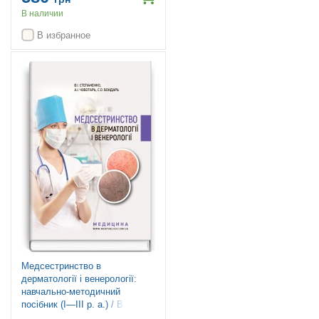
Цимбалюк, В.В. Стеблюк,
В наличии
О.В. Друзь та ін.
В избранное
Медсестринство в
дерматології і венерології:
навчально-методичний
посібник (І—ІІІ р. а.) / В.І.
Степаненко, А.І. Чоботарь,