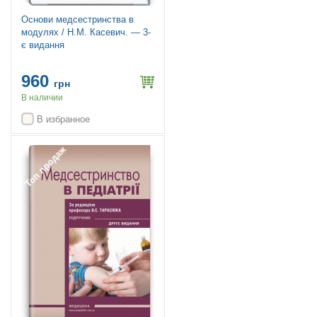
Основи медсестринства в
модулях / Н.М. Касевич. — 3-
є видання
960
грн
В наличии
В избранное
Топ продаж