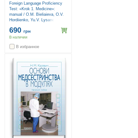
Foreign Language Proficiency
Test: «Krok 1. Medicine»:
manual / O.M. Bieliaieva, O.V.
Hordiienko, Yu.V. Lysanets et
al.
690
грн
В наличии
В избранное