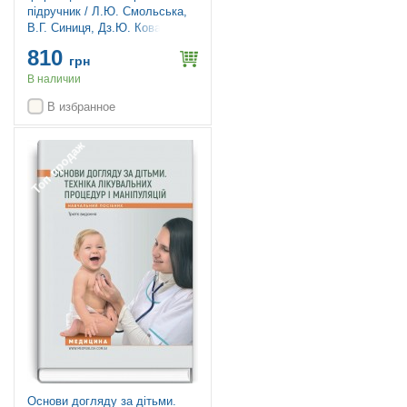
підручник / Л.Ю. Смольська,
В.Г. Синиця, Дз.Ю. Коваль-
Гнатів та ін. — 2-е видання
810
грн
В наличии
В избранное
Топ продаж
Основи догляду за дітьми.