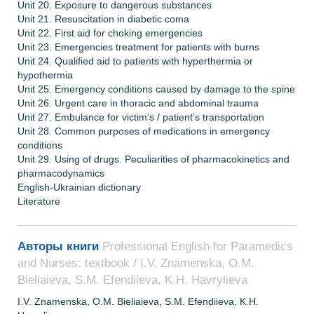
Unit 20. Exposure to dangerous substances
Unit 21. Resuscitation in diabetic coma
Unit 22. First aid for choking emergencies
Unit 23. Emergencies treatment for patients with burns
Unit 24. Qualified aid to patients with hyperthermia or
hypothermia
Unit 25. Emergency conditions caused by damage to the spine
Unit 26. Urgent care in thoracic and abdominal trauma
Unit 27. Embulance for victim’s / patient’s transportation
Unit 28. Common purposes of medications in emergency
conditions
Unit 29. Using of drugs. Peculiarities of pharmacokinetics and
pharmacodynamics
English-Ukrainian dictionary
Literature
Авторы книги
Professional English for Paramedics
and Nurses: textbook / I.V. Znamenska, O.M.
Bieliaieva, S.M. Efendiieva, K.H. Havrylieva
I.V. Znamenska, O.M. Bieliaieva, S.M. Efendiieva, K.H.