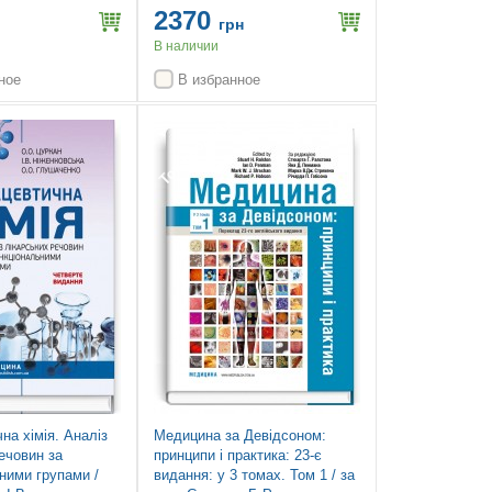
вид., перероб. і
Гендерсон, Юн Конг Лоук,
2370
Девід Мак’юен, Гамфрі П.
грн
Ранг
В наличии
ное
В избранное
Топ продаж
на хімія. Аналіз
Медицина за Девідсоном:
ечовин за
принципи і практика: 23-є
ними групами /
видання: у 3 томах. Том 1 / за