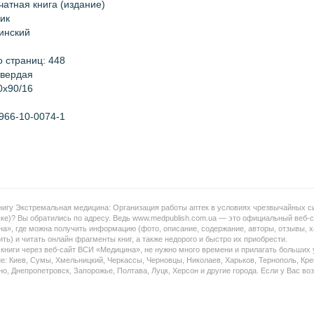
чатная книга (издание)
ик
аинский
о страниц:
448
твердая
0х90/16
966-10-0074-1
игу Экстремальная медицина: Организация работы аптек в условиях чрезвычайных ситуац
ке)? Вы обратились по адресу. Ведь www.medpublish.com.ua — это официальный веб-с
а», где можна получить информацию (фото, описание, содержание, авторы, отзывы, х
ить) и читать онлайн фрагменты книг, а также недорого и быстро их приобрести.
 книги через веб-сайт ВСИ «Медицина», не нужно много времени и прилагать больших 
не: Киев, Сумы, Хмельницкий, Черкассы, Черновцы, Николаев, Харьков, Тернополь, Кре
о, Днепропетровск, Запорожье, Полтава, Луцк, Херсон и другие города. Если у Вас воз