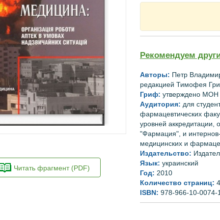
Рекомендуем други
Авторы:
Петр Владими
редакцией
Тимофея Гри
Гриф:
утверждено
МОН
Аудитория:
для
студен
фармацевтических факу
уровней
аккредитации
,
"
Фармация"
,
и
интернов
медицинских и фармаце
Издательство:
Издате
Язык:
украинский
Читать фрагмент (PDF)
Год:
2010
Количество страниц:
ISBN:
978-966-10-0074-