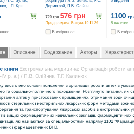
а.) / І.Є. Булах,
рецептура / Л.В. Бензель, Р.Є.
е видання
нко, І.П. Кривенко.
Дармограй, П.В. Олійник, І.Л.
, випр.
Бензель. — 2-е видання
576 грн
1100
н
гр
720
грн
Предпродажа. Выпуск 19.11.26
В наличии
анное
В избранное
В избран
иге
Описание
Содержание
Авторы
Характерист
е книги
Екстремальна медицина: Організація роботи апт
ІV р. а.) / П.В. Олійник, Т.Г. Калинюк
ку висвітлено основні положення з організації роботи аптек в умовах
го та соціально-політичного походження. Розглянуто питання, які ст
ртання аптек у пристосованих приміщеннях, отримання води очищен
кості стерильних і нестерильних лікарських форм методами воєнно-по
берігання та транспортування лікарських засобів в екстремальних 
нтів вищих фармацевтичних навчальних закладів, фармацевтичних ф
едитації, які навчаються за спеціальностями напряму 1102 “Фармація
дичних і фармацевтичних ВНЗ.