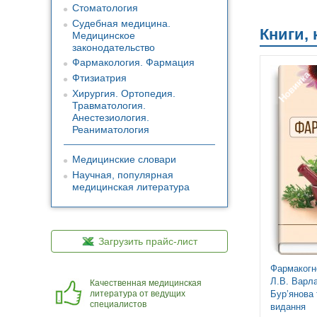
Стоматология
Судебная медицина.
Книги,
Медицинское
законодательство
Фармакология. Фармация
Новинка
Фтизиатрия
Хирургия. Ортопедия.
Травматология.
Анестезиология.
Реаниматология
Медицинские словари
Научная, популярная
медицинская литература
Загрузить прайс-лист
Фармакогно
Л.В. Варла
Качественная медицинская
литература от ведущих
Бур’янова 
специалистов
видання