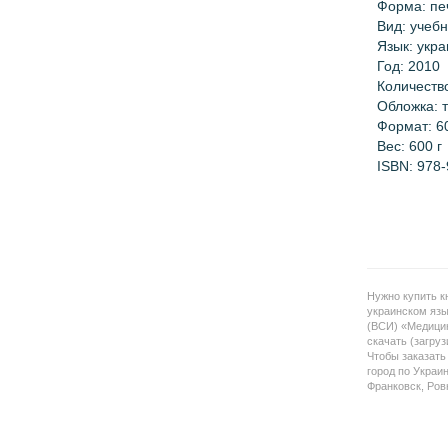
Форма: пе
Вид: учебн
Язык: укр
Год: 2010
Количеств
Обложка: 
Формат:
6
Вес:
600 г
ISBN:
978-
Нужно купить кн
украинском язы
(ВСИ) «Медицин
скачать (загруз
Чтобы заказать
город по Украи
Франковск, Ровн