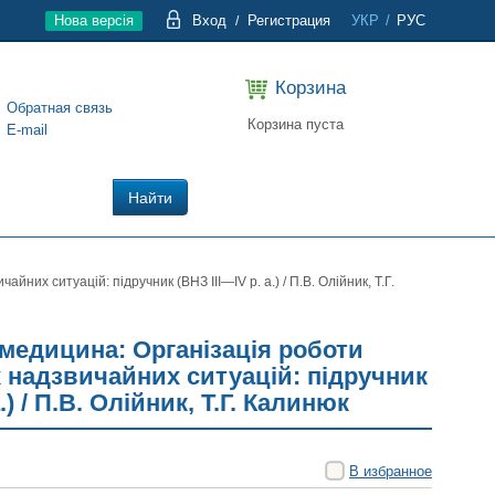
Нова версія
Вход
Регистрация
УКР
/
РУС
/
Корзина
Обратная связь
Корзина пуста
E-mail
Найти
них ситуацій: підручник (ВНЗ ІІІ—ІV р. а.) / П.В. Олійник, Т.Г.
медицина: Організація роботи
х надзвичайних ситуацій: підручник
а.) / П.В. Олійник, Т.Г. Калинюк
В избранное