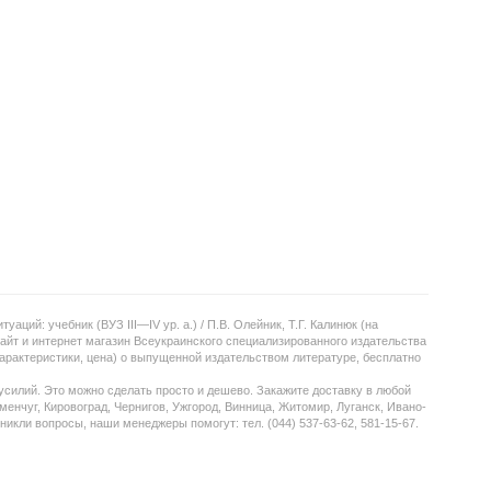
ий: учебник (ВУЗ III—IV ур. а.) / П.В. Олейник, Т.Г. Калинюк (на
айт и интернет магазин Всеукраинского специализированного издательства
арактеристики, цена) о выпущенной издательством литературе, бесплатно
усилий. Это можно сделать просто и дешево. Закажите доставку в любой
менчуг, Кировоград, Чернигов, Ужгород, Винница, Житомир, Луганск, Ивано-
никли вопросы, наши менеджеры помогут: тел. (044) 537-63-62, 581-15-67.