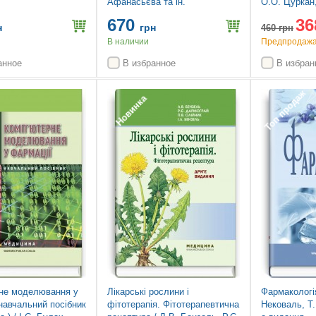
Афанасьєва та ін.
О.О. Цуркан,
Ніженковськ
670
36
Глушаченко.
н
грн
460
грн
В наличии
Предпродажа.
анное
В избранное
В избран
Топ продаж
Новинка
не моделювання у
Лікарські рослини і
Фармакологія
навчальний посібник
фітотерапія. Фітотерапевтична
Нековаль, Т.