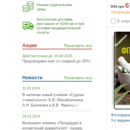
6
Низкие издательские
840
грн
цены
Предпродаж
Бесплатная доставка
В избр
при заказе от 6000 грн и при
условии предварительной
оплаты
Новинка
Акции
Посмотреть все
Действительна до: 19.08.2026
Предпродажа книг со скидкой до 20%!
Новости
Посмотреть все
11.03.2024
В наличии новый учебник «Судова
стоматологія» Б.В. Михайличенка,
А.Н. Билякова и В.В. Франчука!
Фітотерапі
28.02.2024
3-є виданн
Выпущено новинку «Процедури в
косметичній дерматології: лазери,