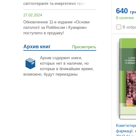
світлотерапія та енергетичні пристрої»!
640
гр
27.02.2024
В наличии
Обновленное 11-е издание «Основи
В избр
патології за Роббінсом і Кумаром»
поступило в продажу!
Архив книг
Просмотреть
Архив содержит книги,
которых нет в наличии, но
которые в ближайшее время,
возможно,
будут переизданы
.
Комп’ютер
фармації: 