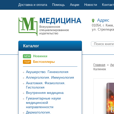
Доставка и оплата
Помощь
Акции
Новости
Контак
Адрес
01054, г. Киев,
ул.
Стрелецка
Каталог
Новинки
NEW
Бестселлеры
TOP
Главная
Ар
Калинюк
Акушерство. Гинекология
Аллергология. Иммунология
Анатомия. Физиология.
Гистология
Внутренняя медицина
Гуманитарные науки
медицинской
направленности
Дерматология.