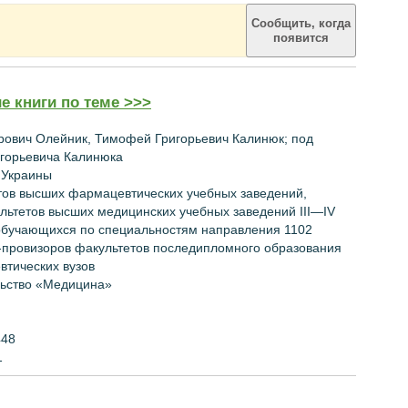
Сообщить, когда
появится
е книги по теме >>>
рович
Олейник, Тимофей Григорьевич Калинюк; под
горьевича Калинюка
Украины
тов
высших
фармацевтических
учебных
заведений
,
льтетов
высших
медицинских
учебных
заведений
III—
IV
обучающихся по
специальностям направления
1102
-
провизоров
факультетов
последипломного образования
втических
вузов
льство
«Медицина»
448
1