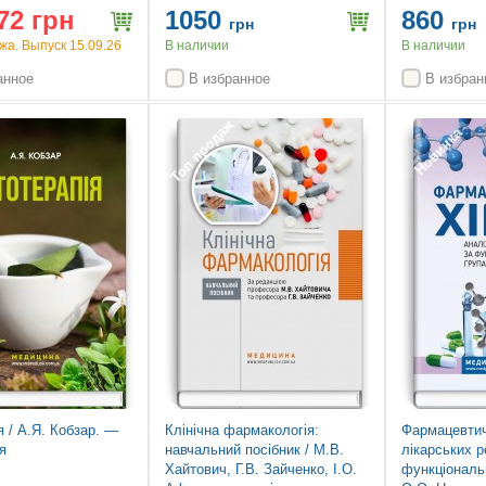
р. а.) / А.В. Борисенко, М.Ф.
та ін. — 3-є 
72 грн
1050
860
Данилевский, М.А. Мохорт та
допов.
грн
грн
ін.; за ред. А.В. Борисенка
а. Выпуск 15.09.26
В наличии
В наличии
анное
В избранное
В избран
Топ продаж
Новинка
я / А.Я. Кобзар. —
Клінічна фармакологія:
Фармацевтич
я
навчальний посібник / М.В.
лікарських р
Хайтович, Г.В. Зайченко, І.О.
функціональ