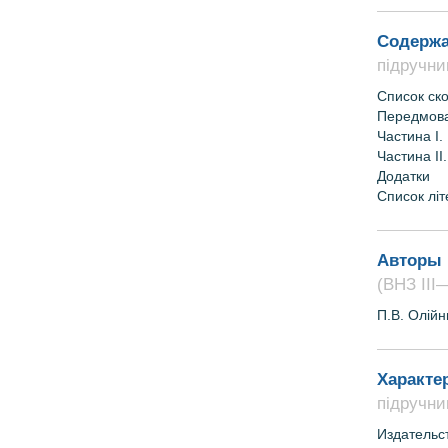
Содержа
підручник
Список ск
Передмов
Частина І.
Частина ІІ
Додатки
Список лі
Авторы 
(ВНЗ ІІІ—
П.В.
Олійни
Характе
підручник
Издательс