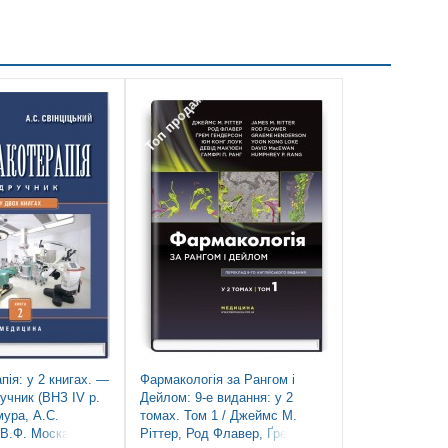
Топ продаж
ія: у 2 книгах. —
Фармакологія за Рангом і
ручник (ВНЗ IV р.
Дейлом: 9-е видання: у 2
мура, А.С.
томах. Том 1 / Джеймс М.
 В.Ф. Москаленко
Ріттер, Род Флавер, Ґрем