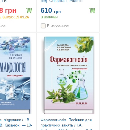
 І.В.
ред. Стюарта Г. Ралстона, Яна
а, О.О.
Д. Пенмана, Марка В.Дж.
8 грн
610
 — 4-е видання
Стрекена, Річарда П. Гобсона
грн
 Выпуск 15.09.26
В наличии
ное
В избранное
Новинка
: підручник / І.В.
Фармакогнозія. Посібник для
В. Казанюк. — 10-
практичних занять / І.А.