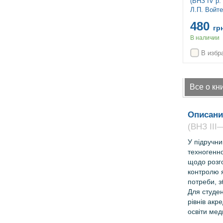
(ВНЗ IV р. 
Л.П. Войте
— 2-е вид.
480
гр
В наличии
В избр
Все о кн
Описани
(ВНЗ ІІІ—
У підручни
техногенно
щодо розго
контролю я
потреби, з
Для студе
рівнів акр
освіти ме