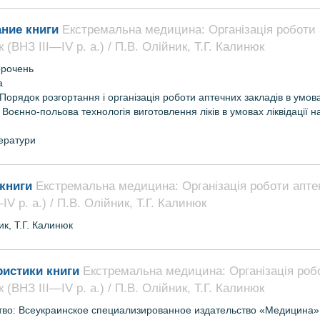
ние книги
Екстремальна медицина: Організація роботи 
 (ВНЗ ІІІ—ІV р. а.) / П.В. Олійник, Т.Г. Калинюк
орочень
а
 Порядок розгортання і організація роботи аптечних закладів в умова
. Воєнно-польова технологія виготовлення ліків в умовах ліквідації н
тератури
книги
Екстремальна медицина: Організація роботи апте
ІV р. а.) / П.В. Олійник, Т.Г. Калинюк
к, Т.Г.
Калинюк
ристики книги
Екстремальна медицина: Організація роб
 (ВНЗ ІІІ—ІV р. а.) / П.В. Олійник, Т.Г. Калинюк
тво: Всеукраинское специализированное издательство «Медицина»