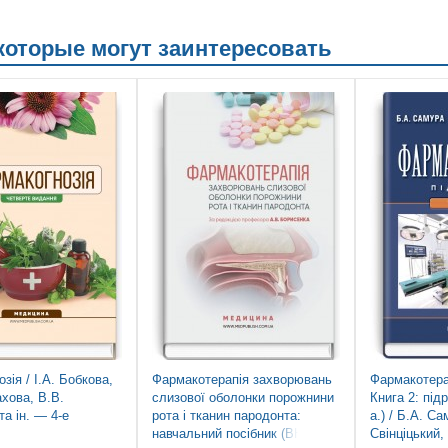
 которые могут заинтересовать
зія / І.А. Бобкова,
Фармакотерапія захворювань
Фармакотерап
хова, В.В.
слизової оболонки порожнини
Книга 2: під
та ін. — 4-е
рота і тканин пародонта:
а.) / Б.А. Са
навчальний посібник (ВНЗ IV
Свінціцький,