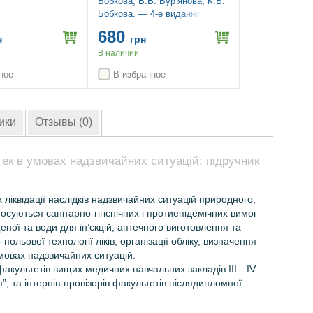
Бобкова, В.В. Бур’янова, К.В.
Бобкова. — 4-е видання
680
н
грн
В наличии
ное
В избранное
ики
Отзывы (0)
ек в умовах надзвичайних ситуацій: підручник
 ліквідації наслідків надзвичайних ситуацій природного,
осуються санітарно-гігієнічних і протиепідемічних вимог
ої та води для ін’єкцій, аптечного виготовлення та
льової технології ліків, організації обліку, визначення
умовах надзвичайних ситуацій.
акультетів вищих медичних навчальних закладів ІІІ—IV
”, та інтернів-провізорів факультетів післядипломної