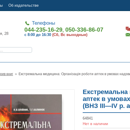
ты
Об издательстве
Телефоны
044-235-16-29
050-336-86-07
,
я, 28
с 8:00 до 16:30
(Сб, Вс выходные)
хив книг
Екстремальна медицина: Організація роботи аптек в умовах надзвичай
Екстремальна 
аптек в умова
(ВНЗ ІІІ—ІV р. 
64841
Нет в наличии