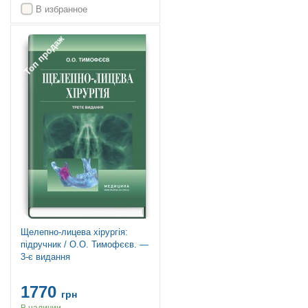
В избранное
Топ продаж
Щелепно-лицева хірургія:
підручник / О.О. Тимофєєв. —
3-є видання
1770
грн