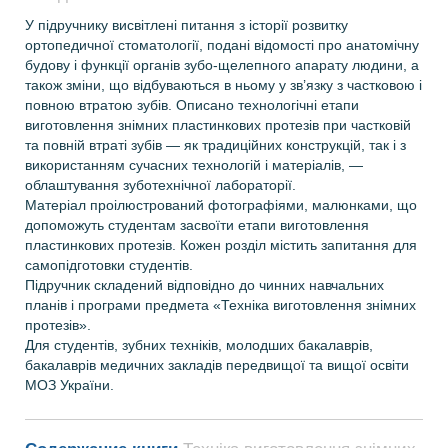
У підручнику висвітлені питання з історії розвитку
ортопедичної стоматології, подані відомості про анатомічну
будову і функції органів зубо-щелепного апарату людини, а
також зміни, що відбуваються в ньому у зв’язку з частковою і
повною втратою зубів. Описано технологічні етапи
виготовлення знімних пластинкових протезів при частковій
та повній втраті зубів — як традиційних конструкцій, так і з
використанням сучасних технологій і матеріалів, —
облаштування зуботехнічної лабораторії.
Матеріал проілюстрований фотографіями, малюнками, що
допоможуть студентам засвоїти етапи виготовлення
пластинкових протезів. Кожен розділ містить запитання для
самопідготовки студентів.
Підручник складений відповідно до чинних навчальних
планів і програми предмета «Техніка виготовлення знімних
протезів».
Для студентів, зубних техніків, молодших бакалаврів,
бакалаврів медичних закладів передвищої та вищої освіти
МОЗ України.