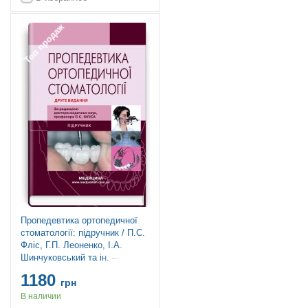
Топ продаж
Пропедевтика ортопедичної
стоматології: підручник / П.С.
Фліс, Г.П. Леоненко, І.А.
Шинчуковський та ін. — 2-е
видання
1180
грн
В наличии