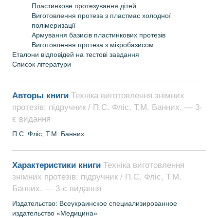
Пластинкове протезування дітей
Виготовлення протеза з пластмас холодної
полімеризації
Армування базисів пластинкових протезів
Виготовлення протеза з мікробазисом
Еталони відповідей на тестові завдання
Список літератури
Авторы книги
Техніка виготовлення знімних
протезів: підручник / П.С. Фліс, Т.М. Банних. — 3-
є видання
П.С.
Фліс,
Т.М.
Банних
Характеристики книги
Техніка виготовлення
знімних протезів: підручник / П.С. Фліс, Т.М.
Банних. — 3-є видання
Издательство: Всеукраинское специализированное
издательство «Медицина»