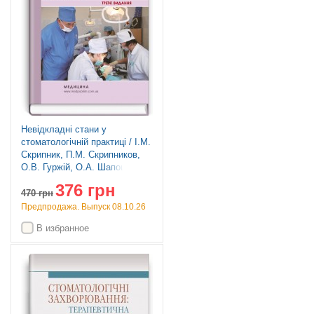
Невідкладні стани у
стоматологічній практиці / І.М.
Скрипник, П.М. Скрипников,
О.В. Гуржій, О.А. Шапошник.
— 3-є видання
376 грн
470
грн
Предпродажа. Выпуск 08.10.26
В избранное