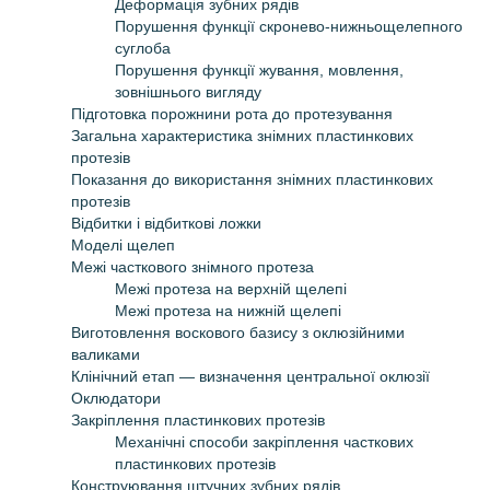
Деформація зубних рядів
Порушення функції скронево-нижньощелепного
суглоба
Порушення функції жування, мовлення,
зовнішнього вигляду
Підготовка порожнини рота до протезування
Загальна характеристика знімних пластинкових
протезів
Показання до використання знімних пластинкових
протезів
Відбитки і відбиткові ложки
Моделі щелеп
Межі часткового знімного протеза
Межі протеза на верхній щелепі
Межі протеза на нижній щелепі
Виготовлення воскового базису з оклюзійними
валиками
Клінічний етап — визначення центральної оклюзії
Оклюдатори
Закріплення пластинкових протезів
Механічні способи закріплення часткових
пластинкових протезів
Конструювання штучних зубних рядів