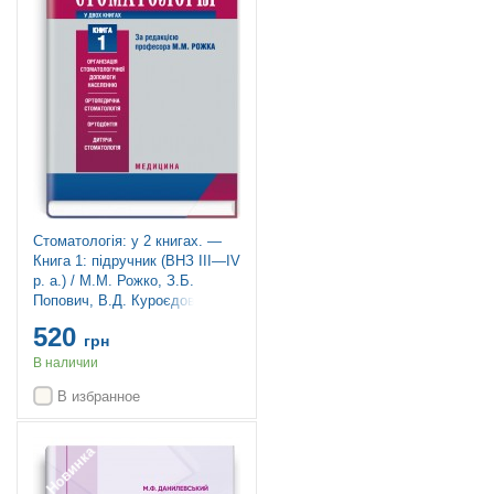
Стоматологія: у 2 книгах. —
Книга 1: підручник (ВНЗ ІІІ—IV
р. а.) / М.М. Рожко, З.Б.
Попович, В.Д. Куроєдова та
ін.; за ред. М.М. Рожка
520
грн
В наличии
В избранное
Новинка