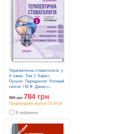
Терапевтична стоматологія: у
4 томах. Том 2. Карієс.
Пульпіт. Періодонтит. Ротовий
сепсис / М.Ф. Данилевський,
А.В. Борисенко. — 4-е
784 грн
видання
980
грн
Предпродажа. Выпуск 15.09.26
В избранное
Топ продаж