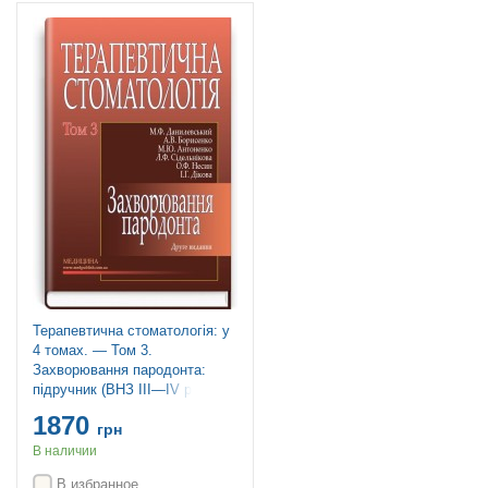
Терапевтична стоматологія: у
4 томах. — Том 3.
Захворювання пародонта:
підручник (ВНЗ ІІІ—ІV р. а.) /
М.Ф. Данилевський, А.В.
1870
Борисенко, М.Ю. Антоненко та
грн
ін.; за ред. А.В. Борисенка. —
В наличии
2-е вид., пере
В избранное