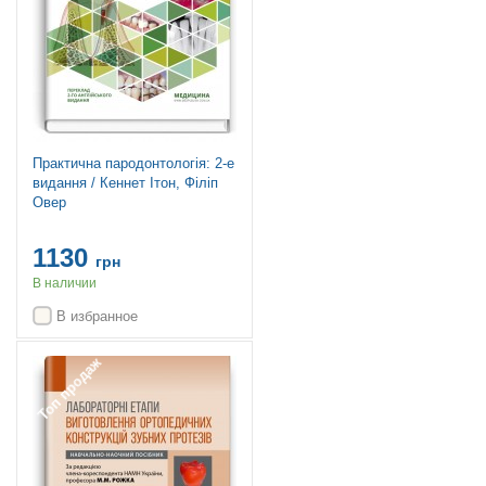
Практична пародонтологія: 2-е
видання / Кеннет Ітон, Філіп
Овер
1130
грн
В наличии
В избранное
Топ продаж