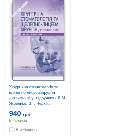
Топ продаж
Хірургічна стоматологія та
щелепно-лицева хірургія
дитячого віку: підручник / Л.М.
Яковенко, В.Г. Черкасов, І.Л.
Чехова та ін. — 2-е видання
940
грн
В наличии
В избранное