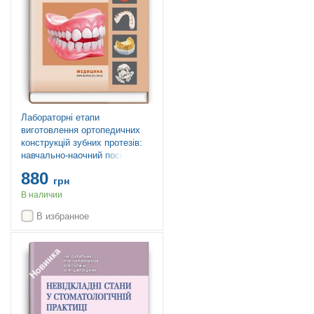
Лабораторні етапи
виготовлення ортопедичних
конструкцій зубних протезів:
навчально-наочний посібник /
М.М. Рожко, Т.М. Дмитришин,
880
І.В. Палійчук та ін.
грн
В наличии
В избранное
Новинка