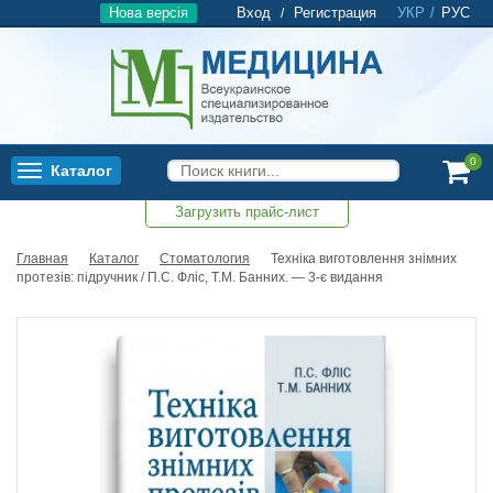
Нова версія
Вход
Регистрация
УКР
/
РУС
/
0
Каталог
Toggle
navigation
Загрузить прайс-лист
0
Главная
Каталог
Стоматология
Техніка виготовлення знімних
протезів: підручник / П.С. Фліс, Т.М. Банних. — 3-є видання