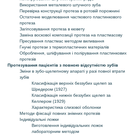
Використання металевого штучного зуба
Перевірка конструкції протеза в ротовій порожнині
Остаточне моделювання часткового пластинкового
протеза
Загіпсовування протеза в кювету
Заміна воскової композиції протеза на пластмасову
Пресування пластмас методом виливання
Гнучкі протези з термопластичних матеріалів
Оброблення, шліфування і полірування пластинкових
протезів
Протезування пацієнтів з повною відсутністю зубів
Зміни в зубо-щелепному апараті у разі повної втрати
зубів
Класифікація верхніх беззубих щелеп за
Шредером (1927)
Класифікація нижніх беззубих щелеп за
Келлером (1929)
Характеристика слизової оболонки
Методи фіксації повних знімних протезів
Iндивідуальні ложки
Виготовлення індивідуальних ложок
лабораторним методом