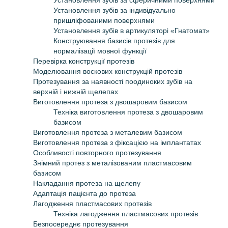
Установлення зубів за сферичними поверхнями
Установлення зубів за індивідуально
пришліфованими поверхнями
Установлення зубів в артикуляторі
«
Гнатомат
»
Конструювання базисів протезів для
нормалізації мовної функції
Перевірка конструкції протезів
Моделювання воскових конструкцій протезів
Протезування за наявності поодиноких зубів на
верхній і нижній щелепах
Виготовлення протеза з двошаровим базисом
Техніка виготовлення протеза з двошаровим
базисом
Виготовлення протеза з металевим базисом
Виготовлення протеза з фіксацією на імплантатах
Особливості повторного протезування
Знімний протез з металізованим пластмасовим
базисом
Накладання протеза на щелепу
Адаптація пацієнта до протеза
Лагодження пластмасових протезів
Техніка лагодження пластмасових протезів
Безпосереднє протезування