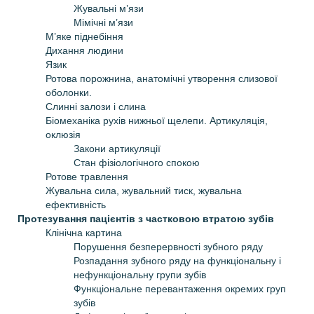
Жувальні м’язи
Мімічні м’язи
М’яке піднебіння
Дихання людини
Язик
Ротова порожнина, анатомічні утворення слизової
оболонки.
Слинні залози і слина
Біомеханіка рухів нижньої щелепи. Артикуляція,
оклюзія
Закони артикуляції
Стан фізіологічного спокою
Ротове травлення
Жувальна сила, жувальний тиск, жувальна
ефективність
Протезування пацієнтів з частковою втратою зубів
Клінічна картина
Порушення безперервності зубного ряду
Розпадання зубного ряду на функціональну і
нефункціональну групи зубів
Функціональне перевантаження окремих груп
зубів