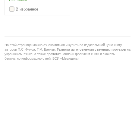
В наличии
В избранное
На этой странице можно ознакомиться и купить по издательской цене книгу
авторов П.С. Флиса, Т.М. Банных
Техника изготовления съемных протезов
на
украинском языке, а также прочитать онлайн фрагмент книги и скачать
бесплатно информацию о ней. ВСИ «Медицина»