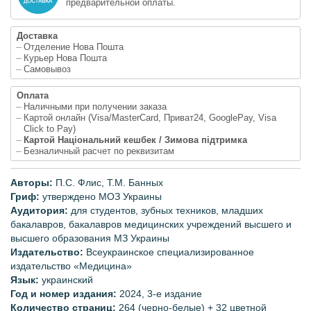
предварительной оплаты.
Доставка
Отделение Нова Пошта
Курьер Нова Пошта
Самовывоз
Оплата
Наличными при получении заказа
Картой онлайн (Visa/MasterCard, Приват24, GooglePay, Visa
Click to Pay)
Картой Національний кешбек / Зимова підтримка
Безналичный расчет по реквизитам
Авторы:
П.С.
Флис,
Т.М.
Банных
Гриф:
утверждено МОЗ Украины
Аудитория:
для студентов, зубных техников, младших
бакалавров, бакалавров медицинских учреждений высшего и
высшего образования МЗ Украины
Издательство:
Всеукраинское специализированное
издательство «Медицина»
Язык:
украинский
Год и номер издания:
2024, 3-е издание
Количество страниц:
264 (черно-белые) + 32 цветной