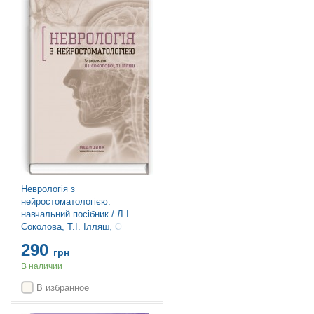
Неврологія з
нейростоматологією:
навчальний посібник / Л.І.
Соколова, Т.І. Ілляш, О.А.
Мяловицька та ін.
290
грн
В наличии
В избранное