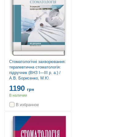
Стоматологічні захворювання:
терапевтична стоматологія:
підручник (ВНЗ І—ІІІ р. а.) /
А.В. Борисенко, М.Ю.
Антоненко, Л.В. Линовицька
1190
та ін.; за ред. А.В. Борисенка
грн
В наличии
В избранное