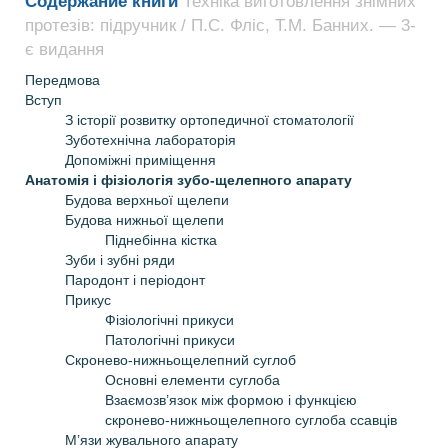
Содержание книги
Техніка виготовлення знімних
протезів: підручник / П.С. Фліс, Т.М. Банних. — 3-
є видання
Передмова
Вступ
З історії розвитку ортопедичної стоматології
Зуботехнічна лабораторія
Допоміжні приміщення
Анатомія і фізіологія зубо-щелепного апарату
Будова верхньої щелепи
Будова нижньої щелепи
Піднебінна кістка
Зуби і зубні ряди
Пародонт і періодонт
Прикус
Фізіологічні прикуси
Патологічні прикуси
Скронево-нижньощелепний суглоб
Основні елементи суглоба
Взаємозв’язок між формою і функцією
скронево-нижньощелепного суглоба ссавців
М’язи жувального апарату