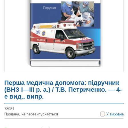
Перша медична допомога: підручник
(ВНЗ І—ІІІ р. а.) / Т.В. Петриченко. — 4-
е вид., випр.
73081
Продана, не перевипускається
У вибране