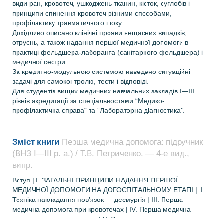
види ран, кровотеч, ушкоджень тканин, кісток, суглобів і
принципи спинення кровотеч різними способами,
профілактику травматичного шоку.
Дохідливо описано клінічні прояви нещасних випадків,
отруєнь, а також надання першої медичної допомоги в
практиці фельдшера-лаборанта (санітарного фельдшера) і
медичної сестри.
За кредитно-модульною системою наведено ситуаційні
задачі для самоконтролю, тести і відповіді.
Для студентів вищих медичних навчальних закладів І—ІІІ
рівнів акредитації за спеціальностями “Медико-
профілактична справа” та “Лабораторна діагностика”.
Зміст книги
Перша медична допомога: підручник
(ВНЗ І—ІІІ р. а.) / Т.В. Петриченко. — 4-е вид.,
випр.
Вступ | І. ЗАГАЛЬНІ ПРИНЦИПИ НАДАННЯ ПЕРШОЇ
МЕДИЧНОЇ ДОПОМОГИ НА ДОГОСПІТАЛЬНОМУ ЕТАПІ | ІІ.
Техніка накладання пов’язок — десмургія | ІІІ. Перша
медична допомога при кровотечах | ІV. Перша медична