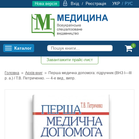
Нова версія
Вхід
Реєстрація
УКР
/
РУС
/
0
Каталог
Toggle
navigation
Завантажити прайс-лист
0
Головна
Архів книг
Перша медична допомога: підручник (ВНЗ І—ІІІ
р. а.) / Т.В. Петриченко. — 4-е вид., випр.