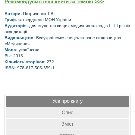
Рекомендуємо інші книги за темою >>>
Автори:
Петриченко Т.В.
Гриф:
затверджено МОН України
Аудиторія:
для студентів вищих медичних закладів I—IІІ рівнів
акредитації
Видавництво:
Всеукраїнське спеціалізоване видавництво
«Медицина»
Мова:
українська
Рік:
2015
Кількість сторінок:
272
ISBN:
978-617-505-359-1
Усе про книгу
Опис
Зміст