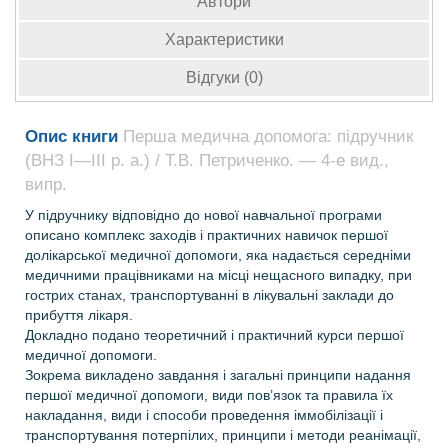
Автори
Характеристики
Відгуки (0)
Опис книги
Перша медична допомога: підручник
(ВНЗ І—ІІІ р. а.) / Т.В. Петриченко. — 4-е вид.,
випр.
У підручнику відповідно до нової навчальної програми
описано комплекс заходів і практичних навичок першої
долікарської медичної допомоги, яка надається середніми
медичними працівниками на місці нещасного випадку, при
гострих станах, транспортуванні в лікувальні заклади до
прибуття лікаря.
Докладно подано теоретичний і практичний курси першої
медичної допомоги.
Зокрема викладено завдання і загальні принципи надання
першої медичної допомоги, види пов’язок та правила їх
накладання, види і способи проведення іммобілізації і
транспортування потерпілих, принципи і методи реанімації,