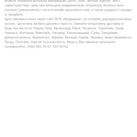
можете отримати детальну інформацію (фото, опис, автори, відгуки, зміст,
характеристики, ціна) про випущену видавництвом літературу, безкоштовно
скачати (завантажити) і читати онлайн фрагменти книг, а також недорого і швидко
їх придбати.
Щоб замовити книги через сайт ВСВ «Медицина», не потрібно докладати великих
зусиль. Це можна зробити дешево і просто. Замовте оперативну доставку в
будь-яке місто по Україні: Київ, Кіровоград, Рівне, Луганськ, Тернопіль, Львів,
Черкаси, Житомир, Миколаїв, Ужгород, Хмельницький, Суми, Запоріжжя,
Дніпропетровськ, Кременчук, Чернігів, Вінниця, Харків, Чернівці, Івано-Франківськ,
Луцьк, Полтава, Херсон та в інші міста. Якщо у Вас виникли запитання,
телефонуйте: (044) 581-15-67, 537-63-62.