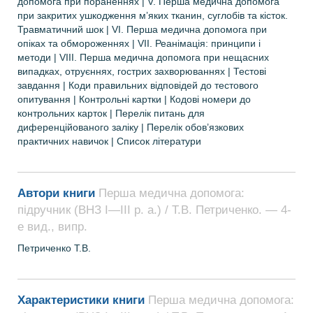
допомога при пораненнях | V. Перша медична допомога
при закритих ушкодження м’яких тканин, суглобів та кісток.
Травматичний шок | VІ. Перша медична допомога при
опіках та обмороженнях | VІI. Реанімація: принципи і
методи | VIІI. Перша медична допомога при нещасних
випадках, отруєннях, гострих захворюваннях | Тестові
завдання | Коди правильних відповідей до тестового
опитування | Контрольні картки | Кодові номери до
контрольних карток | Перелік питань для
диференційованого заліку | Перелік обов’язкових
практичних навичок | Список літератури
Автори книги
Перша медична допомога:
підручник (ВНЗ І—ІІІ р. а.) / Т.В. Петриченко. — 4-
е вид., випр.
Петриченко Т.В.
Характеристики книги
Перша медична допомога: