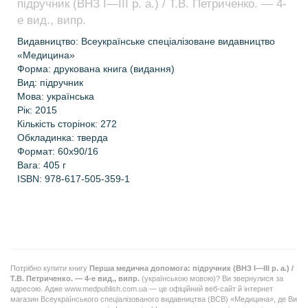
підручник (ВНЗ І—ІІІ р. а.) / Т.В. Петриченко. — 4-
е вид., випр.
Видавництво: Всеукраїнське спеціалізоване видавництво
«Медицина»
Форма: друкована книга (видання)
Вид: підручник
Мова: українська
Рік: 2015
Кількість сторінок: 272
Обкладинка: тверда
Формат: 60х90/16
Вага: 405 г
ISBN: 978-617-505-359-1
Потрібно купити книгу
Перша медична допомога: підручник (ВНЗ І—ІІІ р. а.) /
Т.В. Петриченко. — 4-е вид., випр.
(українською мовою)? Ви звернулися за
адресою. Адже www.medpublish.com.ua — це офіційний веб-сайт й інтернет
магазин Всеукраїнського спеціалізованого видавництва (ВСВ) «Медицина», де Ви