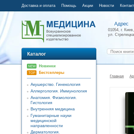
Доставка и оплата
Помощь
Акции
Новости
Контак
Адрес
01054, г. Киев,
ул.
Стрелецка
Каталог
Новинки
NEW
Бестселлеры
TOP
Главная
Ар
Акушерство. Гинекология
Аллергология. Иммунология
Анатомия. Физиология.
Гистология
Внутренняя медицина
Гуманитарные науки
медицинской
направленности
Дерматология.