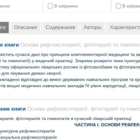
анное
В избранное
В избран
иге
Описание
Содержание
Авторы
Характерист
е книги
Основи рефлексотерапії, фітотерапії та гомеопаті
містить сучасні дані про принципи комплементарної медицини та за
ї та гомеопатії) у медичній практиці. Зокрема розкрито теми пункт
тику офіцинальних лікарських рослин із фітозасобами та фітопрепа
 для лікування деяких хвороб.
викладено відповідно до вимог державних навчальних програм та к
тів вищих медичних навчальних закладів IV рівня акредитації, лікарів
ние книги
Основи рефлексотерапії, фітотерапії та гомеоп
рапія, фітотерапія та гомеопатія в сучасній лікарській практиці
ЧАСТИНА І. ОСНОВИ РЕФЛЕК
Пунктурна рефлексотерапія
 Мануальна рефлексотерапія