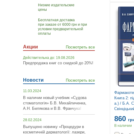
Низкие издательские
цены
Бесплатная доставка
при заказе от 6000 грн и при
условии предварительной
оплаты
Акции
Посмотреть все
Действительна до: 19.08.2026
Предпродажа книг со скидкой до 20%!
Новости
Посмотреть все
11.03.2024
Фармакотер
В наличии новый учебник «Судова
Книга 2: п
стоматологія» Б.В. Михайличенка,
а.) / Б.А. 
А.Н. Билякова и В.В. Франчука!
Свінціцьки
та ін. — 3-
860
допов.
гр
28.02.2024
В наличии
Выпущено новинку «Процедури в
косметичній дерматології: лазери,