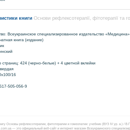
ристики книги
Основи рефлексотерапії, фітотерапії та гом
тво: Всеукраинское специализированное издательство «Медицина»
чатная книга (издание)
ик
аинский
о страниц:
424 (черно-белые) + 4 цветной вклейки
твердая
0х100/16
617-505-056-9
нигу Основы рефлексотерапии, фитотерапии и гомеопатии: учебник (ВУЗ ІV ур. а.) / В.
.com.ua — это официальный веб-сайт и интернет магазин Всеукраинского специализи