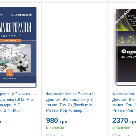
Топ продаж
Топ продаж
апія: у 2 книгах. —
Фармакологія за Рангом і
Фармакологія
ідручник (ВНЗ IV р.
Дейлом: 9-е видання: у 2
Дейлом: 9-е 
Самура, А.С.
томах. Том 2 / Джеймс М.
томах. Том 
й, В.Ф. Москаленко
Ріттер, Род Флавер, Ґрем
Ріттер, Род 
є вид., перероб. і
Гендерсон, Юн Конг Лоук,
Гендерсон, 
980
2370
Девід Мак’юен, Гамфрі П.
Девід Мак’ю
н
грн
гр
Ранг
Ранг
В наличии
В наличии