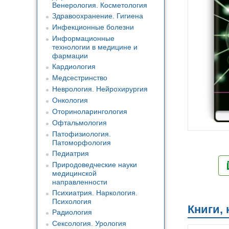
Венерология. Косметология
Здравоохранение. Гигиена
Инфекционные болезни
Информационные
технологии в медицине и
фармации
Кардиология
Медсестринство
Неврология. Нейрохирургия
Онкология
Оториноларингология
Офтальмология
Патофизиология.
Патоморфология
Педиатрия
Природоведческие науки
медицинской
направленности
Психиатрия. Наркология.
Психология
Книги,
Радиология
Сексология. Урология