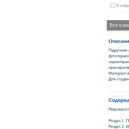
В избр
Все о кн
Описани
Підручник 
фітотерапі
характерис
препаратів
Матеріал 
Для студен
Содержа
Рефлексоте
Розділ 1. 
Розділ 2.