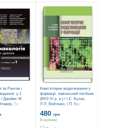
 за Рангом і
Комп’ютерне моделювання у
видання: у 2
фармації: навчальний посібник
1 / Джеймс М.
(ВНЗ IV р. а.) / І.Є. Булах,
Флавер, Ґрем
Л.П. Войтенко, І.П. Кривенко.
Юн Конг Лоук,
— 2-е вид., випр.
480
ен, Гамфрі П.
н
грн
В наличии