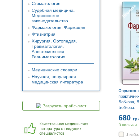
Стоматология
Новинка
Судебная медицина.
Медицинское
законодательство
Фармакология. Фармация
Фтизиатрия
Хирургия. Ортопедия.
Травматология.
Анестезиология.
Реаниматология
Медицинские словари
Научная, популярная
медицинская литература
Фармакогно
практичних
Бобкова, В
Загрузить прайс-лист
Бобкова. 
680
гр
Качественная медицинская
В наличии
литература от ведущих
специалистов
В избр