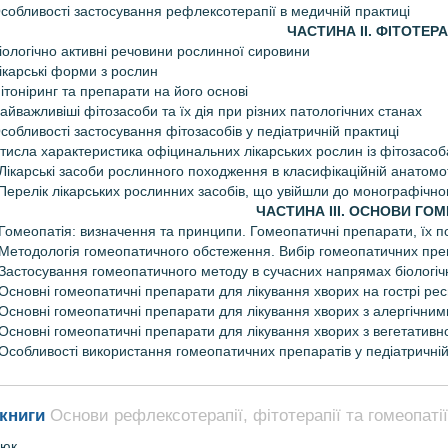
Особливості застосування рефлексотерапії в медичній практиці
ЧАСТИНА ІІ. ФІТОТЕРА
Біологічно активні речовини рослинної сировини
Лікарські форми з рослин
Фітоніринг та препарати на його основі
Найважливіші фітозасоби та їх дія при різних патологічних станах
Особливості застосування фітозасобів у педіатричній практиці
Стисла характеристика офіцинальних лікарських рослин із фітозасо
 Лікарські засоби рослинного походження в класифікаційній анатомот
 Перелік лікарських рослинних засобів, що увійшли до монографічн
ЧАСТИНА ІІІ. ОСНОВИ ГОМ
 Гомеопатія: визначення та принципи. Гомеопатичні препарати, їх 
 Методологія гомеопатичного обстеження. Вибір гомеопатичних преп
 Застосування гомеопатичного методу в сучасних напрямах біологічн
 Основні гомеопатичні препарати для лікування хворих на гострі ре
 Основні гомеопатичні препарати для лікування хворих з алергічним
 Основні гомеопатичні препарати для лікування хворих з вегетатив
 Особливості використання гомеопатичних препаратів у педіатричній
книги
Основи рефлексотерапії, фітотерапії та гомеопатії:
нюк