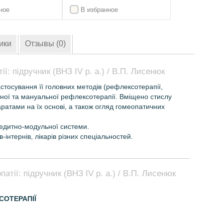
ное
В избранное
ики
Отзывы (0)
ї: підручник (ВНЗ ІV р. а.) / В.П. Лисенюк
стосування її головних методів (рефлексотерапії,
урної та мануальної рефлексотерапії. Вміщено стислу
ратами на їх основі, а також огляд гомеопатичних
редитно-модульної системи.
-інтернів, лікарів різних спеціальностей.
атії: підручник (ВНЗ ІV р. а.) / В.П. Лисенюк
СОТЕРАПІЇ