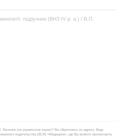
еопатії: підручник (ВНЗ ІV р. а.) / В.П.
П. Лисенюк (на украинском языке)? Вы обратились по адресу. Ведь
рованного издательства (ВСИ) «Медицина», где Вы можете просмотреть