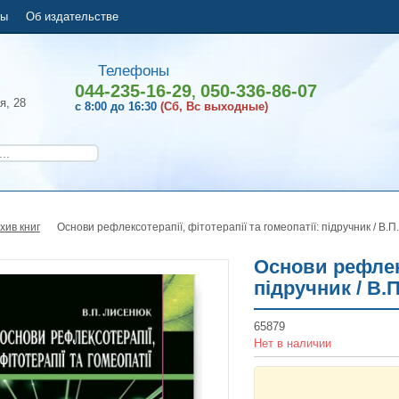
ты
Об издательстве
Телефоны
044-235-16-29
050-336-86-07
,
я, 28
с 8:00 до 16:30
(Сб, Вс выходные)
хив книг
Основи рефлексотерапії, фітотерапії та гомеопатії: підручник / В.П
Основи рефлекс
підручник / В.
65879
Нет в наличии