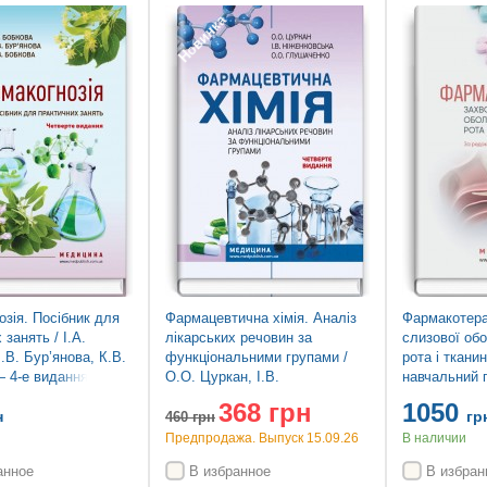
Новинка
зія. Посібник для
Фармацевтична хімія. Аналіз
Фармакотера
 занять / І.А.
лікарських речовин за
слизової об
.В. Бур’янова, К.В.
функціональними групами /
рота і ткани
— 4-е видання
О.О. Цуркан, І.В.
навчальний 
Ніженковська, О.О.
р. а.) / А.В.
368 грн
1050
Глушаченко. — 4-е видання
Данилевский
н
гр
460
грн
ін.; за ред.
Предпродажа. Выпуск 15.09.26
В наличии
анное
В избранное
В избран