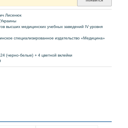
появится
ич
Лисенюк
Украины
тов высших медицинских учебных заведений IV уровня
инское специализированное издательство
«Медицина»
424 (черно-белые) + 4 цветной вклейки
9