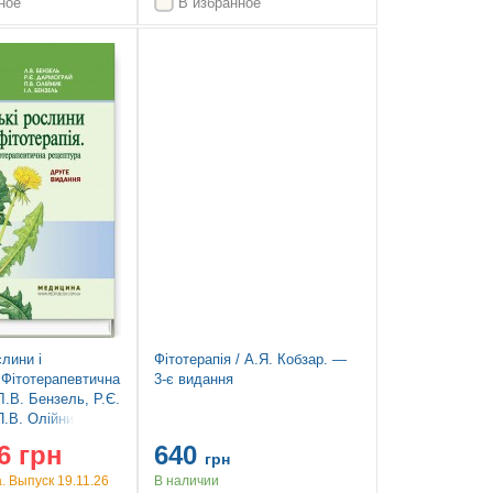
ное
В избранное
Новинка
слини і
Фітотерапія / А.Я. Кобзар. —
 Фітотерапевтична
3-є видання
Л.В. Бензель, Р.Є.
.В. Олійник, І.Л.
2-е видання
6 грн
640
грн
 Выпуск 19.11.26
В наличии