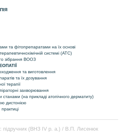
ПІЯ
бами та фітопрепаратами на їх основі
ерапевтично­хімічній системі (АТС)
ого зібрання ВООЗ
ЕОПАТІЇ
походження та виготовлення
аратів та їх дозування
ої терапії
спіраторні захворювання
и станами (на прикладі атопічного дерматиту)
ною дистонією
 практиці
 підручник (ВНЗ ІV р. а.) / В.П. Лисенюк