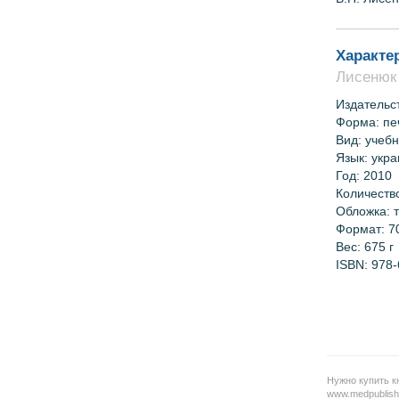
Характе
Лисенюк
Издательс
Форма: пе
Вид: учебн
Язык: укр
Год: 2010
Количеств
Обложка: 
Формат:
7
Вес: 6
75 г
ISBN:
978-
Нужно купить к
www.medpublish