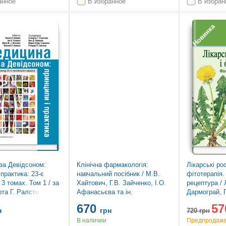
анное
В избранное
В избран
Топ продаж
Новинка
за Девідсоном:
Клінічна фармакологія:
Лікарські ро
 практика: 23-є
навчальний посібник / М.В.
фітотерапія.
 3 томах. Том 1 / за
Хайтович, Г.В. Зайченко, І.О.
рецептура / 
та Г. Ралстона, Яна
Афанасьєва та ін.
Дармограй, П
а, Марка В.Дж.
Бензель. — 
670
57
Річарда П. Гобсона
н
грн
720
грн
В наличии
Предпродажа.