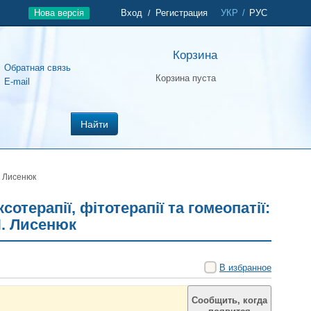
Нова версія
Вход
Регистрация
УКР
/
РУС
/
Корзина
Обратная связь
Корзина пуста
E-mail
Найти
. Лисенюк
отерапії, фітотерапії та гомеопатії:
П. Лисенюк
В избранное
Сообщить, когда