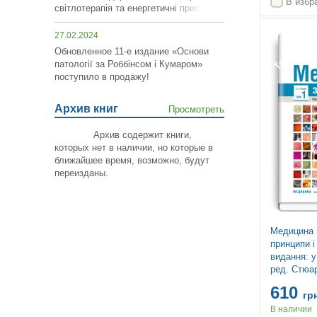
В избр
світлотерапія та енергетичні пристрої»!
Топ продаж
27.02.2024
Обновленное 11-е издание «Основи
патології за Роббінсом і Кумаром»
поступило в продажу!
Архив книг
Просмотреть
Архив содержит книги,
которых нет в наличии, но которые в
ближайшее время, возможно,
будут
переизданы
.
Медицина 
принципи і
видання: у
ред. Стюар
Д. Пенман
610
Стрекена, 
гр
В наличии