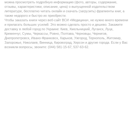
можна просмотреть подробную информацию (фото, авторы, содержание,
отзывы, характеристики, описание, цена) о выпущенной издательством
литературе, бесплатно читать онлайн и скачать (загрузить) фрагменты книг, а
также недорого и быстро их приобрести.
Чтобы заказать книги через веб-сайт ВСИ «Медицина», не нужно много времени
и прилагать больших усилий. Это можно сделать просто и дешево. Закажите
доставку в любой город по Украине: Киев, Хмельницкий, Луганск, Луцк,
Кременчуг, Сумы, Черкассы, Ровно, Полтава, Черновцы, Чернигов,
Днепропетровск, Ивано-Франковск, Харьков, Ужгород, Тернополь, Житомир,
Запорожье, Николаев, Винница, Кировоград, Херсон и другие города. Если у Вас
возникли вопросы, звоните: (044) 581-15-67, 537-63-62.