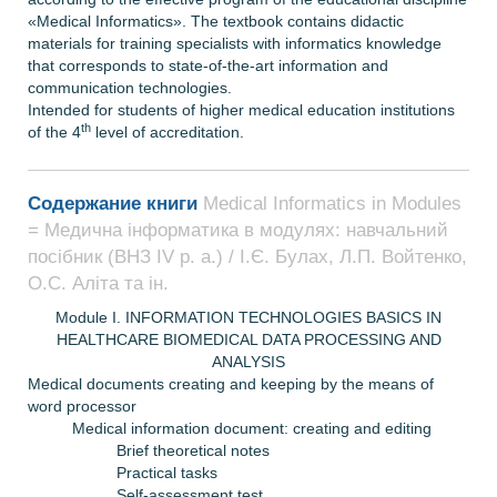
«Medical Informatics». The textbook contains didactic
materials for training specialists with informatics knowledge
that corresponds to state-of-the-art information and
communication technologies.
Intended for students of higher medical education institutions
th
of the 4
level of accreditation.
Содержание книги
Medical Informatics in Modules
= Медична інформатика в модулях: навчальний
посібник (ВНЗ ІV р. а.) / І.Є. Булах, Л.П. Войтенко,
О.С. Аліта та ін.
Module I. INFORMATION TECHNOLOGIES BASICS IN
HEALTHCARE BIOMEDICAL DATA PROCESSING AND
ANALYSIS
Medical documents creating and keeping by the means of
word processor
Medical information document: creating and editing
Brief theoretical notes
Practical tasks
Self-assessment test