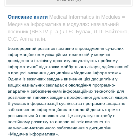
Описание книги
Medical Informatics in Modules =
Медична інформатика в модулях: навчальний
посібник (ВНЗ ІV р. а.) / І.Є. Булах, Л.П. Войтенко,
О.С. Аліта та ін.
Безперервний розвиток і активне впровадження сучасних
інформаційно-комунікаційних технологій у медичні
дослідження і клінічну практику актуалізують проблему
інформатичної підготовки майбутнього лікаря, здійснюваної
в процесі вивчення дисципліни «Медична інформатика».
Одним із важливих завдань вивчення цієї дисципліни у
вищих навчальних закладах є оволодіння програмно-
апаратним забезпеченням інформаційних технологій для
розв'язання типових завдань професійної діяльності лікаря.
В умовах інформатизації суспільства програмно-апаратне
забезпечення інформаційних технологій досить стрімко
розвивається й оновлюється. Це актуалізує потребу в
постійному розвитку та оновленні всіх компонентів
навчально-методичного забезпечення з дисципліни
«Медична інформатика».