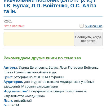
І.Є. Булах, Л.П. Войтенко, О.С. Аліта
та ін.
72661
Нет в наличии
В избранное
Сообщить, когда
появится
Рекомендуем другие книги по теме >>>
Авторы:
Ирина Евгеньевна
Булах, Леся Петровна Войтенко,
Елена Станиславовна Алита
и др.
Гриф:
утверджено МОН и МЗ Украины
Аудитория:
для
студентов высших
медицинских учебных
заведений
IV
уровня
аккредитации
Издательство:
Всеукраинское специализированное
издательство «Медицина»
Язык:
английский
Год:
2014