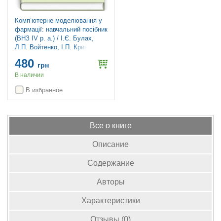
Комп’ютерне моделювання у
фармації: навчальний посібник
(ВНЗ IV р. а.) / І.Є. Булах,
Л.П. Войтенко, І.П. Кривенко.
— 2-е вид., випр.
480
грн
В наличии
В избранное
Все о книге
Описание
Содержание
Авторы
Характеристики
Отзывы (0)