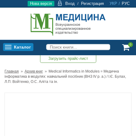
Нова версія
Вход
Регистрация
УКР
/
РУС
/
0
Каталог
Toggle
navigation
Загрузить прайс-лист
0
Главная
Архив книг
Medical Informatics in Modules = Медична
інформатика в модулях: навчальний посібник (ВНЗ ІV р. а.) / І.Є. Булах,
Л.П. Войтенко, О.С. Аліта та ін.