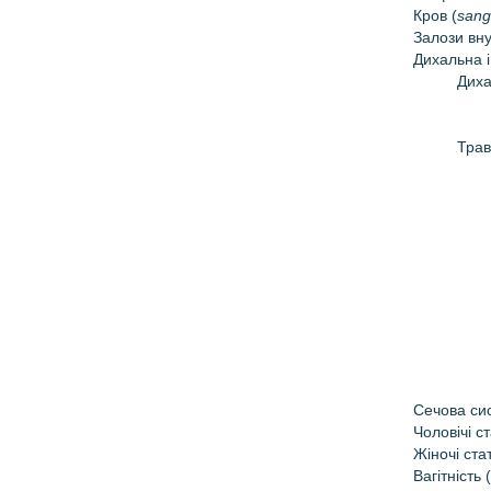
Кров (
sang
Залози вну
Дихальна і
Диха
Трав
Сечова си
Чоловічі ст
Жіночі ста
Вагітність (