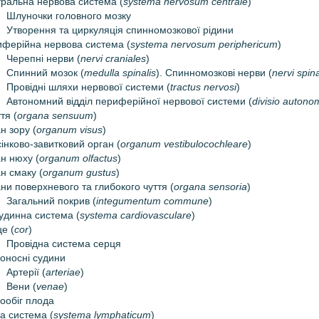
ральна нервова система (
systema nervosum centrale
)
Шлуночки головного мозку
Утворення та циркуляція спинномозкової рідини
ферійна нервова система (
systema nervosum periphericum
)
Черепні нерви (
nervi craniales
)
Спинний мозок (
medulla spinalis
). Спинномозкові нерви (
nervi spin
Провідні шляхи нервової системи (
tractus nervosi
)
Автономний відділ периферійної нервової системи (
divisio autono
тя (
organa sensuum
)
н зору (
organum visus
)
інково-завитковий орган (
organum vestibulocochleare
)
н нюху (
organum olfactus
)
н смаку (
organum gustus
)
ни поверхневого та глибокого чуття (
organa sensoria
)
Загальний покрив (
integumentum commune
)
удинна система (
systema cardiovasculare
)
е (
cor
)
Провідна система серця
оносні судини
Артерії (
arteriae
)
Вени (
venae
)
ообіг плода
а система (
systema lymphaticum
)