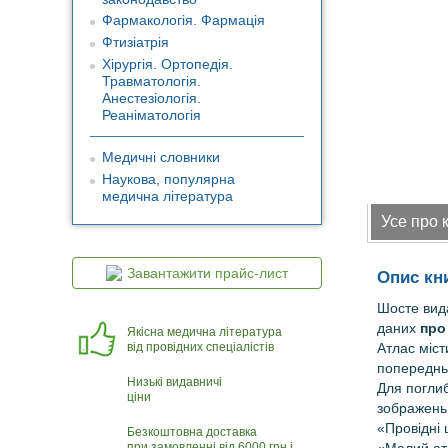
Фармакологія. Фармація
Фтизіатрія
Хірургія. Ортопедія.
Травматологія.
Анестезіологія.
Реаніматологія
Медичні словники
Наукова, популярна
медична література
Усе про 
Завантажити прайс-лист
Опис кн
Шосте вид
даних
про
Якісна медична література
Атлас міс
від провідних спеціалістів
попередньо
Низькі видавничі
Для погли
ціни
зображень 
«Провідні 
Безкоштовна доставка
при замовленні від 6000 грн і