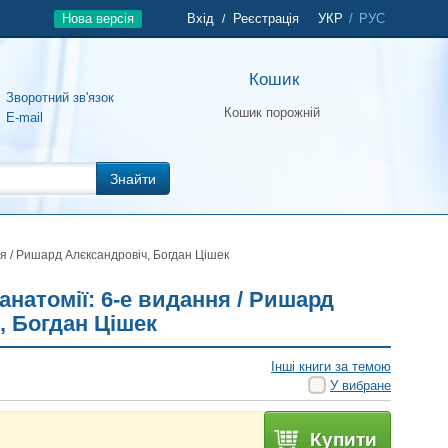
Нова версія
Вхід
Реєстрація
УКР
/
РУС
/
Кошик
Зворотний зв'язок
Кошик порожній
E-mail
Знайти
ня / Ришард Алєксандровіч, Богдан Цішек
анатомії: 6-е видання / Ришард
, Богдан Цішек
Інші книги за темою
У вибране
Купити