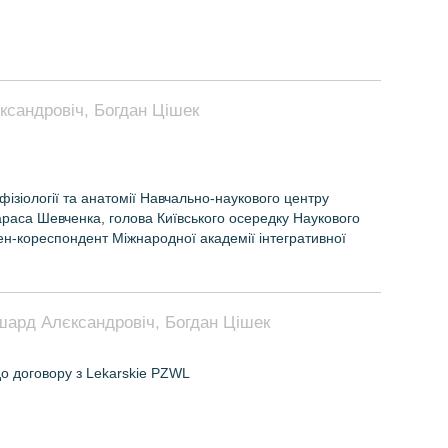
ксандровіч, Богдан Цішек
зіології та анатомії Навчально-наукового центру
Тараса Шевченка, голова Київського осередку Наукового
лен-кореспондент Міжнародної академії інтегративної
ишард Алєксандровіч, Богдан Цішек
 до договору з Lekarskie PZWL