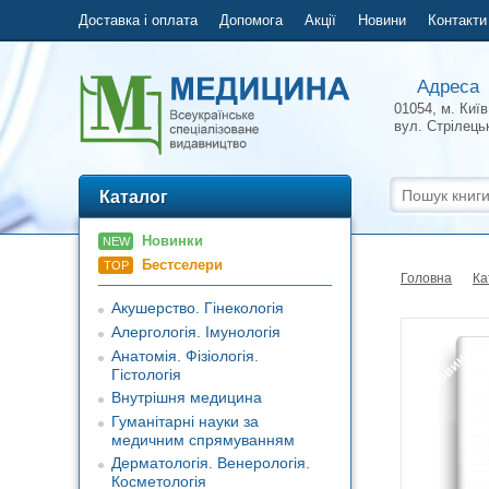
Доставка і оплата
Допомога
Акції
Новини
Контакти
Адреса
01054, м. Київ
вул.
Стрілець
Каталог
Новинки
NEW
Бестселери
TOP
Головна
Ка
Акушерство. Гінекологія
Алергологія. Імунологія
Новинка
Анатомія. Фізіологія.
Гістологія
Внутрішня медицина
Гуманітарні науки за
медичним спрямуванням
Дерматологія. Венерологія.
Косметологія