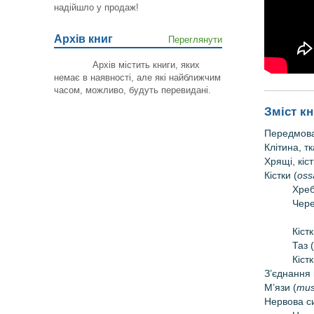
надійшло у продаж!
Архів книг
Переглянути
Архів містить книги, яких
немає в наявності, але які найближчим
часом, можливо, будуть перевидані.
Зміст к
Передмов
Клітина, т
Хрящі, кіс
Кістки (
oss
Хреб
Чере
Кістк
Таз (
Кіст
З’єднання к
М’язи (
mus
Нервова с