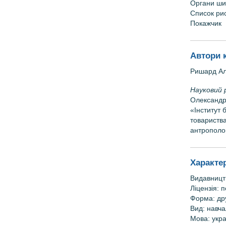
Органи шиї
Список рис
Покажчик
Автори 
Ришард Ал
Науковий 
Олександр 
«Інститут 
товариства
антрополог
Характе
Видавницт
Ліцензія: 
Форма: др
Вид: навча
Мова: укра