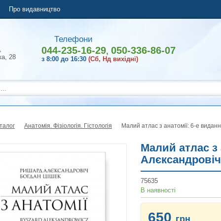
Про видавництво
Телефони
044-235-16-29
050-336-86-07
,
,
ка, 28
з 8:00 до 16:30
(Сб, Нд вихідні)
талог
Анатомія. Фізіологія. Гістологія
Малий атлас з анатомії: 6-е видан
Малий атлас з 
Алєксандровіч
75635
В наявності
650
грн