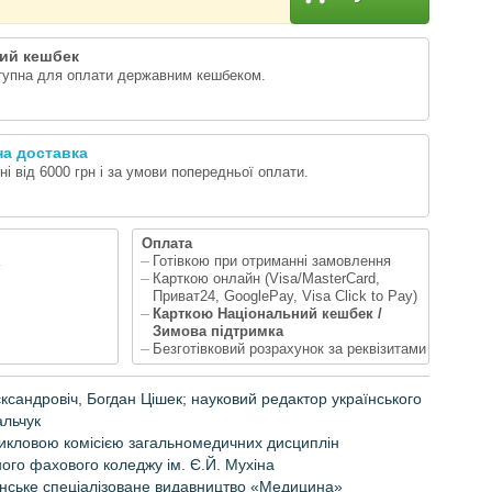
ий кешбек
тупна для оплати державним кешбеком.
а доставка
і від 6000 грн і за умови попередньої оплати.
Оплата
Готівкою при отриманні замовлення
Карткою онлайн (Visa/MasterCard,
Приват24, GooglePay, Visa Click to Pay)
Карткою Національний кешбек /
Зимова підтримка
Безготівковий розрахунок за реквізитами
сандровіч, Богдан Цішек; науковий редактор українського
льчук
икловою комісією загальномедичних дисциплін
ого фахового коледжу ім. Є.Й. Мухіна
їнське спеціалізоване видавництво «Медицина»