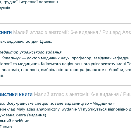
, грудної і черевної порожнин
унків
книги
Малий атлас з анатомії: 6-е видання / Ришард Алє
єксандровіч, Богдан Цішек.
редактор українського видання
Ковальчук — доктор медичних наук, професор, завідувач кафедри фі
біології та медицини» Київського національного університету імені 
 анатомів, гістологів, ембріологів та топографоанатомів України, ч
ії.
ристики книги
Малий атлас з анатомії: 6-е видання / Р
во:
Всеукраїнське спеціалізоване видавництво «Медицина»
переклад Maly atlas anatomiczny, wydanie VI публікується відповідно
укована книга (видання)
льний посібник
їнська