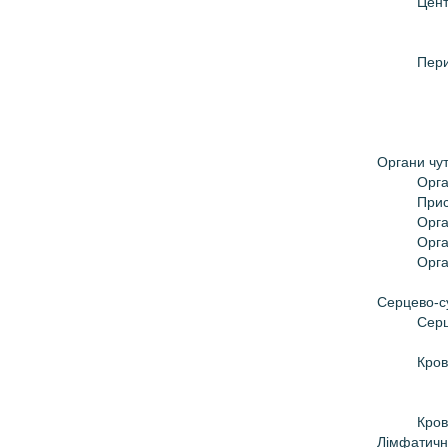
Цент
Пери
Органи чут
Орга
Прис
Орга
Орга
Орга
Серцево-с
Серц
Кров
Кров
Лімфатичн