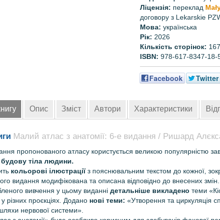
Ліцензія:
переклад
Mały
договору з Lekarskie PZ
Мова:
українська
Рік:
2026
Кількість сторінок:
167
ISBN:
978-617-8347-18-
Facebook
Twitter
книгу
Опис
Зміст
Автори
Характеристики
Відг
иги
Малий атлас з анатомії: 6-е видання / Ришард Алєкс
ання пропонованого атласу користується великою популярністю за
 будову тіла людини.
тить
кольорові ілюстрації
з пояснювальним текстом до кожної, зо
го видання модифікована та описана відповідно до внесених змін.
бленого вивчення у цьому виданні
детальні­ше викладено
теми «Кі
у різних проєкціях. Додано
нові теми:
«Утворення та циркуляція с
шляхи нервової системи».