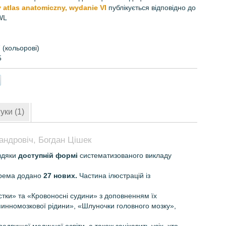
 atlas anatomiczny, wydanie VI
публікується відповідно до
WL
 (кольорові)
5
уки (1)
андровіч, Богдан Цішек
вдяки
доступній формі
систе­матизованого викладу
крема додано
27 нових.
Частина ілюстрацій із
стки» та «Кровоносні судини» з доповненням їх
пинномозкової рідини», «Шлуночки головного мозку»,