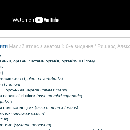
ниги
Малий атлас з анатомії: 6-е видання / Ришард Алєк
а
канини, органи, системи органів, організм у цілому
тки
a
)
товий стовп (
columna vertebralis
)
п (
cranium
)
Порожнина черепа (
cavitas cranii
)
и верхньої кінцівки (
ossa membri superioris
)
pelvis
)
ки нижньої кінцівки (
ossa membri inferioris
)
істок (
juncturae ossium
)
culi
)
истема (
systema nervosum
)