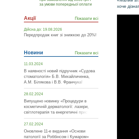
«Малий атл
за умови попередньої оплати
хоче дізна
Акції
Показати всі
Дійсна до: 19.08.2026
Передпродаж книг зі знижкою до 20%!
Новини
Показати всі
11.03.2024
В наявності новий підручник «Судова
стоматологія» Б.В. Михайличенка,
А.М. Білякова і В.В. Франчука!
28.02.2024
Випущено новинку «Процедури в
косметичній дерматології: лазери,
світлотерапія та енергетичні пристрої»!
27.02.2024
Оновлене 11-е видання «Основи
патології за Роббінсом і Кумаром»