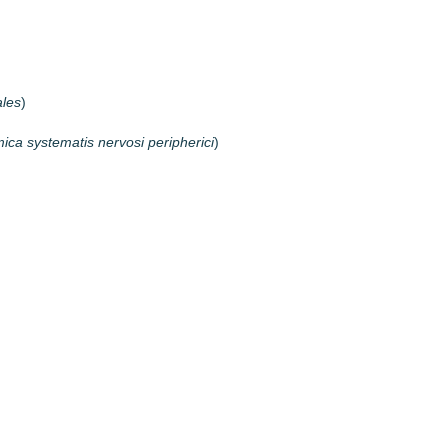
ales
)
mica systematis nervosi peripherici
)