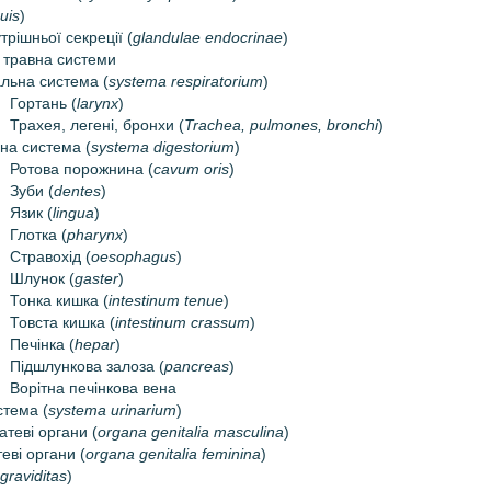
uis
)
трішньої секреції (
glandulae endocrinae
)
 травна системи
льна система (
systema respiratorium
)
Гортань (
larynx
)
Трахея, легені, бронхи (
Trachea, pulmones, bronchi
)
на система (
systema digestorium
)
Ротова порожнина (
cavum oris
)
Зуби (
dentes
)
Язик (
lingua
)
Глотка (
pharynx
)
Стравохід (
oesophagus
)
Шлунок (
gaster
)
Тонка кишка (
intestinum tenue
)
Товста кишка (
intestinum crassum
)
Печінка (
hepar
)
Підшлункова залоза (
pancreas
)
Ворітна печінкова вена
стема (
systema urinarium
)
атеві органи (
organa genitalia masculina
)
теві органи (
organa genitalia feminina
)
graviditas
)