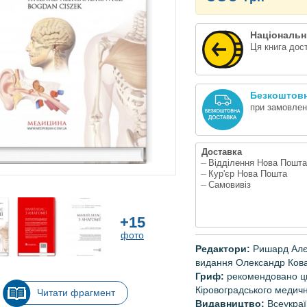
Національн
Ця книга дос
Безкоштовн
при замовленн
Доставка
Відділення Нова Пошта
Кур'єр Нова Пошта
Самовивіз
+15
фото
Редактори:
Ришард Алєк
видання Олександр Кова
Гриф:
рекомендовано ц
Кіровоградського медичн
Читати фрагмент
Видавництво:
Всеукра