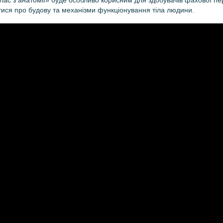
ас з анатомії» буде особливо корисним для здобувачів фахової пере
тися про будову та механіз­ми функціонування тіла людини.