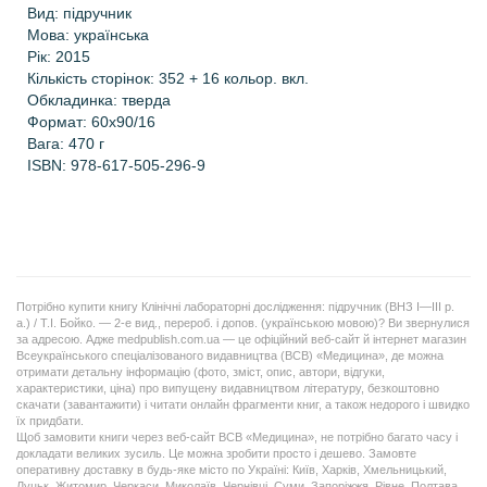
Вид: підручник
Мова: українська
Рік: 2015
Кількість сторінок: 352 + 16 кольор. вкл.
Обкладинка: тверда
Формат: 60х90/16
Вага: 470 г
ISBN: 978-617-505-296-9
Потрібно купити книгу Клінічні лабораторні дослідження: підручник (ВНЗ І—ІІІ р.
а.) / Т.І. Бойко. — 2-е вид., перероб. і допов. (українською мовою)? Ви звернулися
за адресою. Адже medpublish.com.ua — це офіційний веб-сайт й інтернет магазин
Всеукраїнського спеціалізованого видавництва (ВСВ) «Медицина», де можна
отримати детальну інформацію (фото, зміст, опис, автори, відгуки,
характеристики, ціна) про випущену видавництвом літературу, безкоштовно
скачати (завантажити) і читати онлайн фрагменти книг, а також недорого і швидко
їх придбати.
Щоб замовити книги через веб-сайт ВСВ «Медицина», не потрібно багато часу і
докладати великих зусиль. Це можна зробити просто і дешево. Замовте
оперативну доставку в будь-яке місто по Україні: Київ, Харків, Хмельницький,
Луцьк, Житомир, Черкаси, Миколаїв, Чернівці, Суми, Запоріжжя, Рівне, Полтава,