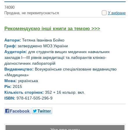
74090
Продана, не перевипускається
У вибране
Рекомендуємо інші книги за темою >>>
Автори:
Тетяна Іванівна
Бойко
Гриф:
затверджено МОЗ України
Аудиторія:
д
ля студентів вищих медичних навчальних
закладів І—IІІ рівнів акредитації та лаборантів клініко-
діагностичних лабораторій
Видавництво:
Всеукраїнське спеціалізоване видавництво
«Медицина»
Мова:
українська
Рік:
2015
Кількість сторінок:
352 + 16 кольор. вкл.
ISBN:
978-617-505-296-9
Facebook
Twitter