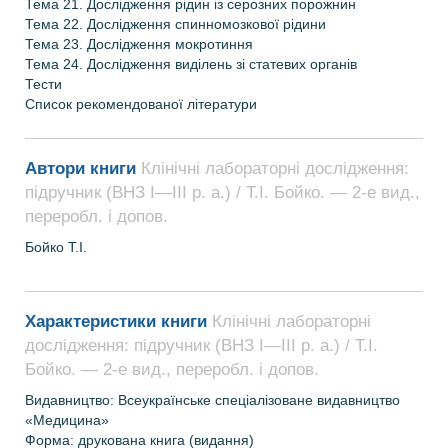
Тема 21. Дослідження рідин із серозних порожнин
Тема 22. Дослідження спинномозкової рідини
Тема 23. Дослідження мокротиння
Тема 24. Дослідження виділень зі статевих органів
Тести
Список рекомендованої літератури
Автори книги
Клінічні лабораторні дослідження:
підручник (ВНЗ І—ІІІ р. а.) / Т.І. Бойко. — 2-е вид.,
переробл. і допов.
Бойко Т.І.
Характеристики книги
Клінічні лабораторні
дослідження: підручник (ВНЗ І—ІІІ р. а.) / Т.І.
Бойко. — 2-е вид., переробл. і допов.
Видавництво: Всеукраїнське спеціалізоване видавництво
«Медицина»
Форма: друкована книга (видання)