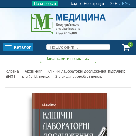
Нова версія
Вхід
Реєстрація
УКР
/
РУС
/
0
Каталог
Toggle
navigation
Завантажити прайс-лист
0
Головна
Архів книг
Клінічні лабораторні дослідження: підручник
(ВНЗ І—ІІІ р. а.) / Т.І. Бойко. — 2-е вид., переробл. і допов.