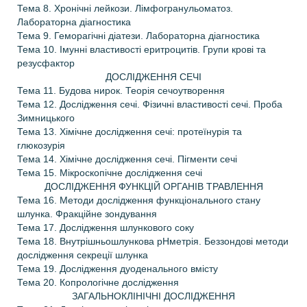
Тема 8. Хронічні лейкози. Лімфогранульоматоз.
Лабораторна діагностика
Тема 9. Геморагічні діатези. Лабораторна діагностика
Тема 10. Імунні властивості еритроцитів. Групи крові та
резус­фактор
ДОСЛІДЖЕННЯ СЕЧІ
Тема 11. Будова нирок. Теорія сечоутворення
Тема 12. Дослідження сечі. Фізичні властивості сечі. Проба
Зимницького
Тема 13. Хімічне дослідження сечі: протеїнурія та
глюкозурія
Тема 14. Хімічне дослідження сечі. Пігменти сечі
Тема 15. Мікроскопічне дослідження сечі
ДОСЛІДЖЕННЯ ФУНКЦІЙ ОРГАНІВ ТРАВЛЕННЯ
Тема 16. Методи дослідження функціонального стану
шлунка. Фракційне зондування
Тема 17. Дослідження шлункового соку
Тема 18. Внутрішньошлункова рН­метрія. Беззондові методи
дослідження секреції шлунка
Тема 19. Дослідження дуоденального вмісту
Тема 20. Копрологічне дослідження
ЗАГАЛЬНОКЛІНІЧНІ ДОСЛІДЖЕННЯ