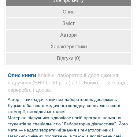
Усе про книгу
Опис
Зміст
Автори
Характеристики
Відгуки (0)
Опис книги
Клінічні лабораторні дослідження:
підручник (ВНЗ І—ІІІ р. а.) / Т.І. Бойко. — 2-е вид.,
переробл. і допов.
Автор — викладач клінічних лабораторних досліджень
Луцького базового медичного коледжу, спеціаліст вищої
категорії, викладач-методист.
Матеріал підручника відповідає новій програмі навчання
студентів за спеціальністю “Лабораторна діагностика”. Його
мета — надати теоретичні знання з гематологічних і
загальноклінічних досліджень, а також із досліджень сечі і