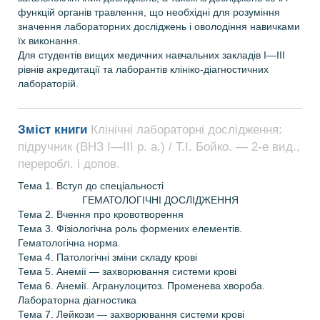
функцій органів травлення, що необхідні для розуміння
значення лабораторних досліджень і оволодіння навичками
їх виконання.
Для студентів вищих медичних навчальних закладів І—IІІ
рівнів акредитації та лаборантів клініко-діагностичних
лабораторій.
Зміст книги
Клінічні лабораторні дослідження:
підручник (ВНЗ І—ІІІ р. а.) / Т.І. Бойко. — 2-е вид.,
переробл. і допов.
Тема 1. Вступ до спеціальності
ГЕМАТОЛОГІЧНІ ДОСЛІДЖЕННЯ
Тема 2. Вчення про кровотворення
Тема 3. Фізіологічна роль формених елементів.
Гематологічна норма
Тема 4. Патологічні зміни складу крові
Тема 5. Анемії — захворювання системи крові
Тема 6. Анемії. Агранулоцитоз. Променева хвороба.
Лабораторна діагностика
Тема 7. Лейкози — захворювання системи крові