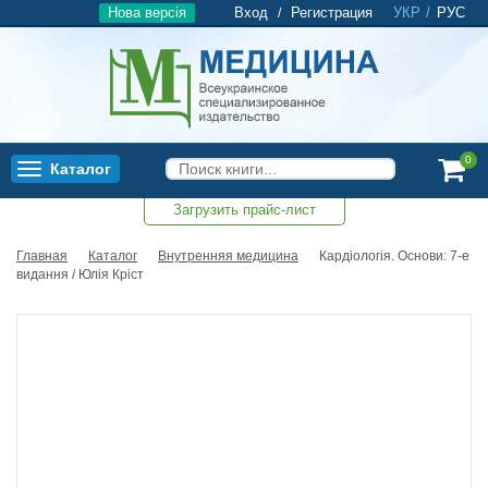
Нова версія
Вход
Регистрация
УКР
/
РУС
/
0
Каталог
Toggle
navigation
Загрузить прайс-лист
0
Главная
Каталог
Внутренняя медицина
Кардіологія. Основи: 7-е
видання / Юлія Кріст
Новинка