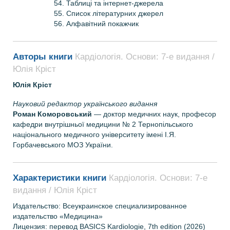
54. Таблиці та інтернет-джерела
55. Список літературних джерел
56. Алфавітний покажчик
Авторы книги
Кардіологія. Основи: 7-е видання /
Юлія Кріст
Юлія Кріст
Науковий редактор українського видання
Роман Коморовський
— доктор медичних наук, професор
кафедри внутрішньої медицини № 2 Тернопільського
національного медичного університету імені І.Я.
Горбачевського МОЗ України.
Характеристики книги
Кардіологія. Основи: 7-е
видання / Юлія Кріст
Издательство:
Всеукраинское специализированное
издательство «Медицина»
Лицензия: перевод BASICS Kardiologie, 7th edition (2026)