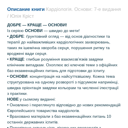
Описание книги
Кардіологія. Основи: 7-е видання
/ Юлія Кріст
ДОБРЕ — КРАЩЕ — ОСНОВИ!
Із серією
ОСНОВИ
— швидко до мети!
• ДОБРЕ
: ґрунтовний огляд — від основ діагностики та
терапії до найважливіших кардіологічних захворювань,
таких як ішемічна хвороба серця, порушення ритму та
вроджені вади серця.
• КРАЩЕ
: глибше розуміння взаємозв’язків завдяки
клінічним випадкам. Охоплює всі ключові теми з офіційних
баз екзаменаційних питань для підготовки до іспиту.
• ОСНОВИ
: концентрація на найсуттєвішому. Кожна тема
структурована на одному розвороті з підсумком наприкінці,
швидка орієнтація завдяки кольорам та численні ілюстрації
з практики.
НОВЕ
у сьомому виданні:
•
Оновлено і переглянуто відповідно до нових рекомендацій
Європейського товариства кардіологів.
•
Враховано матеріали з баз екзаменаційних питань 10
останніх державних іспитів.
•
Перевірено актуальність лікарських препаратів з