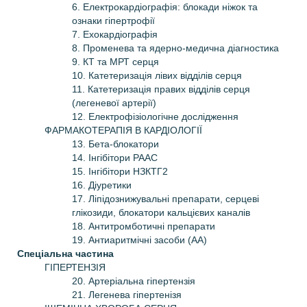
6. Електрокардіографія: блокади ніжок та
ознаки гіпертрофії
7. Ехокардіографія
8. Променева та ядерно-медична діагностика
9. КТ та МРТ серця
10. Катетеризація лівих відділів серця
11. Катетеризація правих відділів серця
(легеневої артерії)
12. Електрофізіологічне дослідження
ФАРМАКОТЕРАПІЯ В КАРДІОЛОГІЇ
13. Бета-блокатори
14. Інгібітори РААС
15. Інгібітори НЗКТГ2
16. Діуретики
17. Ліпідознижувальні препарати, серцеві
глікозиди, блокатори кальцієвих каналів
18. Антитромботичні препарати
19. Антиаритмічні засоби (AA)
Спеціальна частина
ГІПЕРТЕНЗІЯ
20. Артеріальна гіпертензія
21. Легенева гіпертенізя