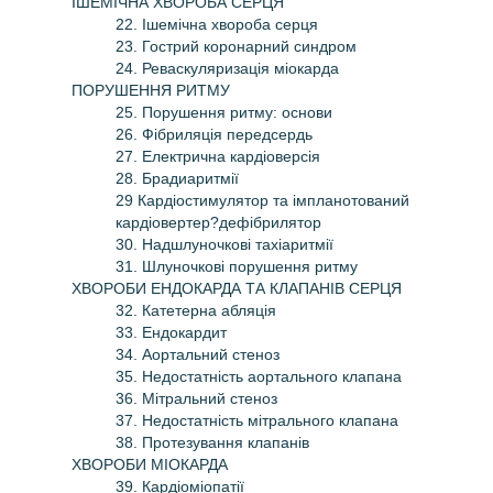
ІШЕМІЧНА ХВОРОБА СЕРЦЯ
22. Ішемічна хвороба серця
23. Гострий коронарний синдром
24. Реваскуляризація міокарда
ПОРУШЕННЯ РИТМУ
25. Порушення ритму: основи
26. Фібриляція передсердь
27. Електрична кардіоверсія
28. Брадиаритмії
29 Кардіостимулятор та імпланотований
кардіовертер?дефібрилятор
30. Надшлуночкові тахіаритмії
31. Шлуночкові порушення ритму
ХВОРОБИ ЕНДОКАРДА ТА КЛАПАНІВ СЕРЦЯ
32. Катетерна абляція
33. Ендокардит
34. Аортальний стеноз
35. Недостатність аортального клапана
36. Мітральний стеноз
37. Недостатність мітрального клапана
38. Протезування клапанів
ХВОРОБИ МІОКАРДА
39. Кардіоміопатії