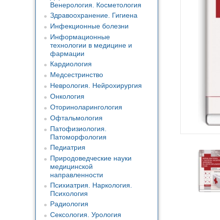
Венерология. Косметология
Здравоохранение. Гигиена
Инфекционные болезни
Информационные
технологии в медицине и
фармации
Кардиология
Медсестринство
Неврология. Нейрохирургия
Онкология
Оториноларингология
Офтальмология
Патофизиология.
Патоморфология
Педиатрия
Природоведческие науки
медицинской
направленности
Психиатрия. Наркология.
Психология
Радиология
Сексология. Урология