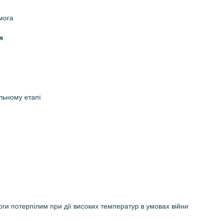
мога
я
льному етапі
оги потерпілим при дії високих температур в умовах війни