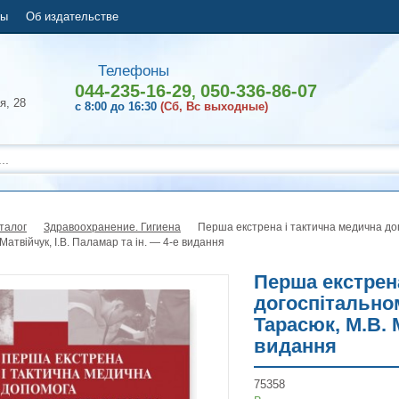
ты
Об издательстве
Телефоны
044-235-16-29
050-336-86-07
,
я, 28
с 8:00 до 16:30
(Сб, Вс выходные)
талог
Здравоохранение. Гигиена
Перша екстрена і тактична медична доп
Матвійчук, І.В. Паламар та ін. — 4-е видання
Перша екстрен
догоспітальном
Тарасюк, М.В. М
видання
75358