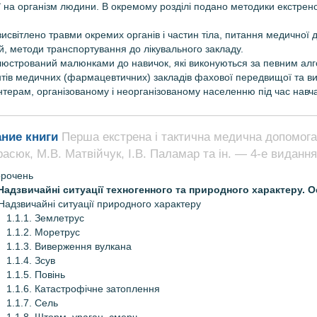
дії на організм людини. В окремому розділі подано методики екстр
исвітлено травми окремих органів і частин тіла, питання медичної
й, методи транспортування до лікувального закладу.
ілюстрований малюнками до навичок, які виконуються за певним ал
тів медичних (фармацевтичних) закладів фахової передвищої та ви
нтерам, організованому і неорганізованому населенню під час навч
ние книги
Перша екстрена і тактична медична допомога 
арасюк, М.В. Матвійчук, І.В. Паламар та ін. — 4-е видання
орочень
 Надзвичайні ситуації техногенного та природного характеру.
 Надзвичайні ситуації природного характеру
1.1.1. Землетрус
1.1.2. Моретрус
1.1.3. Виверження вулкана
1.1.4. Зсув
1.1.5. Повінь
1.1.6. Катастрофічне затоплення
1.1.7. Сель