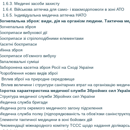
1.6.3. Медичні засоби захисту
1.6.4. Військова аптечка для само- і взаємодопомоги в зоні АТО
1.6.5. Індивідуальна медична аптечка НАТО
 Вогнепальна зброя: види, дія на організм людини. Тактична м
 Вогнепальна зброя
 Боєприпаси вибухової дії
 Боєприпаси зі стрілоподібними елементами
 Касетні боєприпаси
 Мінна зброя
 Боєприпаси об’ємного вибуху
 Запалювальні суміші
 Заборонена касетна зброя Росії на Сході України
 Розроблення нових видів зброї
. Вплив зброї на природне середовище
. Вплив величини і структури санітарних втрат на організацію медич
 Коротка характеристика медичної служби Збройних cил Украї
 Структура медичної служби Збройних сил України
 Медична служба бригади
 Медична рота окремого медичного загону підсилення
 Медична служба полку (підпорядкованість та обов’язки санінструкт
 Елементи тактичної медицини в зоні бойових дій
 Рекомендації міжнародного комітету ТССС щодо надання долікарс