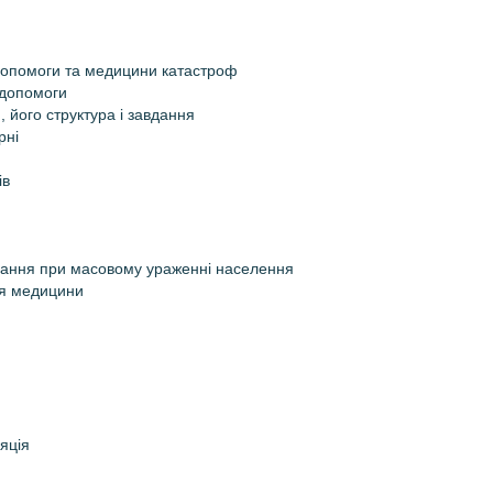
ї допомоги та медицини катастроф
 допомоги
 його структура і завдання
рні
ів
тування при масовому ураженні населення
ня медицини
яція