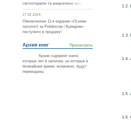
світлотерапія та енергетичні пристрої»!
1.2.
27.02.2024
Обновленное 11-е издание «Основи
патології за Роббінсом і Кумаром»
поступило в продажу!
1.3.
Архив книг
Просмотреть
Архив содержит книги,
1.4.
которых нет в наличии, но которые в
ближайшее время, возможно,
будут
переизданы
.
1.5.
1.6.