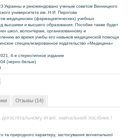
З
Украины и
рекомендовано ученым советом Винницкого
кого университета им. Н.И. Пирогова
тов медицинских (фармацевтических) учебных
д высшими и высшего образования. Пособие также будет
их школ, волонтерам, организованному и
елению во время учебы его навыков медицинской помощи
инское специализированное издательство «Медицина»
021, 4-е стереотипное издание
04 (черно-белые)
8
ики
Отзывы (14)
догоспітальному етапі: навчальний посібник /
го та природного характеру, застосування вогнепальної