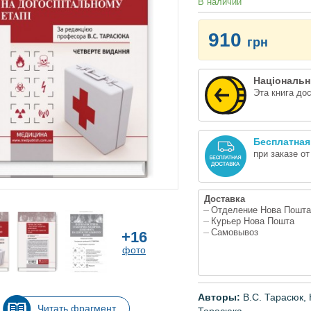
В наличии
910
грн
Національн
Эта книга до
Бесплатная
при заказе о
Доставка
Отделение Нова Пошта
Курьер Нова Пошта
Самовывоз
+16
фото
Авторы:
В.С. Тарасюк,
Читать фрагмент