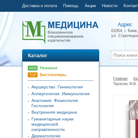
Доставка и оплата
Помощь
Акции
Новости
Контак
Адрес
01054, г. Киев,
ул.
Стрелецка
Каталог
Новинки
NEW
Бестселлеры
TOP
Главная
Ка
Тарасюк, М.В. 
Акушерство. Гинекология
Аллергология. Иммунология
Анатомия. Физиология.
Топ продаж
Гистология
Внутренняя медицина
Гуманитарные науки
медицинской
направленности
Дерматология.