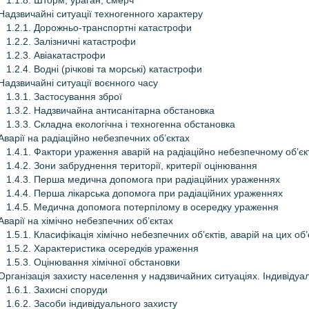
1.1.8. Шторм, ураган, смерч
 Надзвичайні ситуації техногенного характеру
1.2.1. Дорожньо-транспортні катастрофи
1.2.2. Залізничні катастрофи
1.2.3. Авіакатастрофи
1.2.4. Водні (річкові та морські) катастрофи
 Надзвичайні ситуації воєнного часу
1.3.1. Застосування зброї
1.3.2. Надзвичайна антисанітарна обстановка
1.3.3. Складна екологічна і техногенна обстановка
 Аварії на радіаційно небезпечних об’єктах
1.4.1. Фактори ураження аварій на радіаційно небезпечному об’єк
1.4.2. Зони забруднення території, критерії оцінювання
1.4.3. Перша медична допомога при радіаційних ураженнях
1.4.4. Перша лікарська допомога при радіаційних ураженнях
1.4.5. Медична допомога потерпілому в осередку ураження
 Аварії на хімічно небезпечних об’єктах
1.5.1. Класифікація хімічно небезпечних об’єктів, аварій на цих о
1.5.2. Характеристика осередків ураження
1.5.3. Оцінювання хімічної обстановки
 Організація захисту населення у надзвичайних ситуаціях. Індивідуал
1.6.1. Захисні споруди
1.6.2. Засоби індивідуального захисту