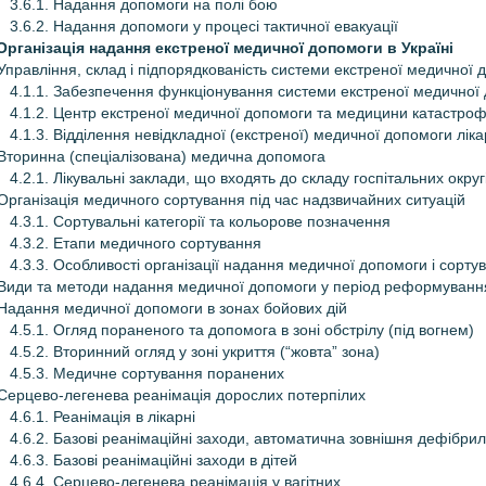
3.6.1. Надання допомоги на полі бою
3.6.2. Надання допомоги у процесі тактичної евакуації
 Організація надання екстреної медичної допомоги в Україні
 Управління, склад і підпорядкованість системи екстреної медично
4.1.1. Забезпечення функціонування системи екстреної медичної
4.1.2. Центр екстреної медичної допомоги та медицини катастроф,
4.1.3. Відділення невідкладної (екстреної) медичної допомоги ліка
 Вторинна (спеціалізована) медична допомога
4.2.1. Лікувальні заклади, що входять до складу госпітальних округ
 Організація медичного сортування під час надзвичайних ситуацій
4.3.1. Сортувальні категорії та кольорове позначення
4.3.2. Етапи медичного сортування
4.3.3. Особливості організації надання медичної допомоги і сор
 Види та методи надання медичної допомоги у період реформуван
 Надання медичної допомоги в зонах бойових дій
4.5.1. Огляд пораненого та допомога в зоні обстрілу (під вогнем)
4.5.2. Вторинний огляд у зоні укриття (“жовта” зона)
4.5.3. Медичне сортування поранених
 Серцево-легенева реанімація дорослих потерпілих
4.6.1. Реанімація в лікарні
4.6.2. Базові реанімаційні заходи, автоматична зовнішня дефібрил
4.6.3. Базові реанімаційні заходи в дітей
4.6.4. Серцево-легенева реанімація у вагітних