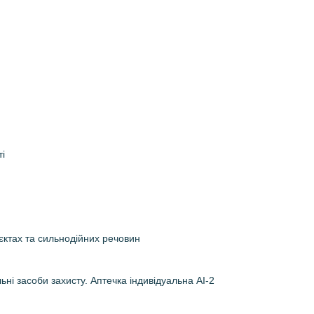
ті
б’єктах та сильнодійних речовин
ьні засоби захисту. Аптечка індивідуальна АІ-2