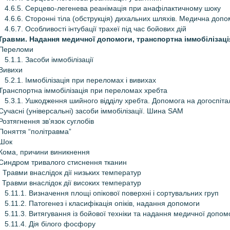
4.6.5. Серцево-легенева реанімація при анафілактичному шоку
4.6.6. Сторонні тіла (обструкція) дихальних шляхів. Медична допо
4.6.7. Особливості інтубації трахеї під час бойових дій
 Травми. Надання медичної допомоги, транспортна іммобілізаці
 Переломи
5.1.1. Засоби іммобілізації
 Вивихи
5.2.1. Іммобілізація при переломах і вивихах
 Транспортна іммобілізація при переломах хребта
5.3.1. Ушкодження шийного відділу хребта. Допомога на догоспіта
 Сучасні (універсальні) засоби іммобілізації. Шина SAM
 Розтягнення зв’язок суглобів
 Поняття “політравма”
 Шок
 Кома, причини виникнення
 Синдром тривалого стиснення тканин
. Травми внаслідок дії низьких температур
. Травми внаслідок дії високих температур
5.11.1. Визначення площі опікової поверхні і сортувальних груп
5.11.2. Патогенез і класифікація опіків, надання допомоги
5.11.3. Витягування із бойової техніки та надання медичної допом
5.11.4. Дія білого фосфору