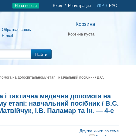
Нова версія
Вход
Регистрация
УКР
/
РУС
/
Корзина
Обратная связь
Корзина пуста
E-mail
Найти
омога на догоспітальному етапі: навчальний посібник / В.С.
а і тактична медична допомога на
у етапі: навчальний посібник / В.С.
атвійчук, І.В. Паламар та ін. — 4-е
Другие книги по теме