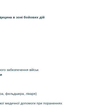
едицина в зоні бойових дій
ного забезпечення військ
ни
ора, фельдшера, лікаря)
ької медичної допомоги при пораненнях