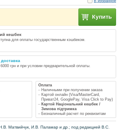
В избранное
Купить
ий кешбек
ступна для оплаты государственным кэшбеком.
 доставка
т 6000 грн и при условии предварительной оплаты.
Оплата
Наличными при получении заказа
Картой онлайн (Visa/MasterCard,
Приват24, GooglePay, Visa Click to Pay)
Картой Національний кешбек /
Зимова підтримка
Безналичный расчет по реквизитам
Н.В. Матвийчук, И.В. Паламар и др.;
под редакцией
В
.С.