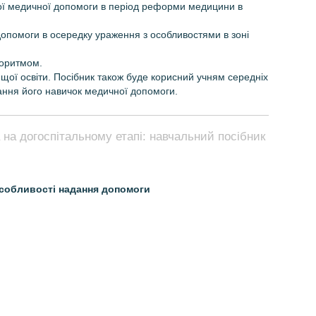
еної медичної допомоги в період реформи медицини в
 допомоги в осередку ураження з особливостями в зоні
горитмом.
щої освіти. Посібник також буде корисний учням середніх
ання його навичок медичної допомоги.
на догоспітальному етапі: навчальний посібник
 Особливості надання допомоги