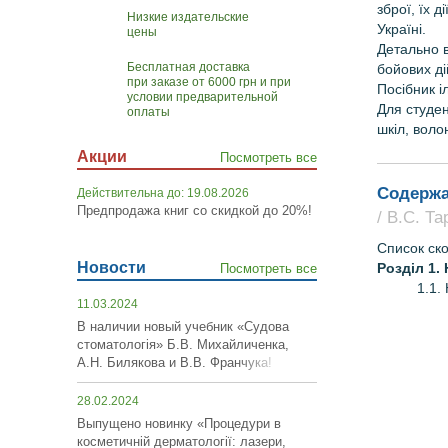
зброї, їх 
Низкие издательские
Україні.
цены
Детально в
Бесплатная доставка
бойових ді
при заказе от 6000 грн и при
Посібник 
условии предварительной
Для студен
оплаты
шкіл, воло
Акции
Посмотреть все
Содержа
Действительна до: 19.08.2026
Предпродажа книг со скидкой до 20%!
/ В.С. Т
Список ск
Новости
Розділ 1.
Посмотреть все
1.1.
11.03.2024
В наличии новый учебник «Судова
стоматологія» Б.В. Михайличенка,
А.Н. Билякова и В.В. Франчука!
28.02.2024
Выпущено новинку «Процедури в
косметичній дерматології: лазери,