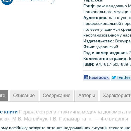
Тарасюка
Гриф:
рекомендовано
М
национального медицинс
Аудитория:
для
студен
профессиональной пере
полезен учащимся средн
неорганизованному нас
Издательство:
Всеукра
Язык:
украинский
Год и номер издания
:
2
Количество страниц:
5
ISBN:
978-617-505-839-
Facebook
Twitter
иге
Описание
Содержание
Авторы
Характерист
е книги
Перша екстрена і тактична медична допомога на 
асюк, М.В. Матвійчук, І.В. Паламар та ін. — 4-е видання
ому посібнику розкрито питання надзвичайних ситуацій техногенно