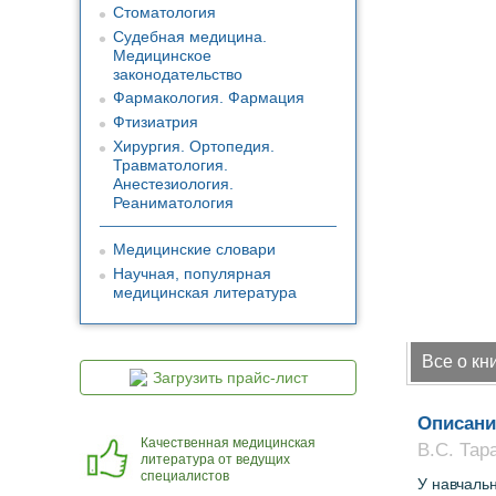
Стоматология
Судебная медицина.
Медицинское
законодательство
Фармакология. Фармация
Фтизиатрия
Хирургия. Ортопедия.
Травматология.
Анестезиология.
Реаниматология
Медицинские словари
Научная, популярная
медицинская литература
Все о кн
Загрузить прайс-лист
Описани
Качественная медицинская
В.С. Тар
литература от ведущих
специалистов
У навчальн