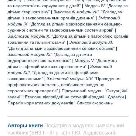
та недостатність харчування у дітей”
|
Модуль ІV. “Догляд за
дітьми старшого віку”
|
Змістовий модуль VIIІ.
“Догляд за
дітьми із захворюваннями органів дихання”
|
Змістовий
модуль IХ
. “Догляд за дітьми з захворюваннями серцево-
судинної системи та захворюваннями системи крові”
|
Змістовий модуль Х.
“Догляд за дітьми з патологією органів
травлення та гельмінтозами”
|
Змістовий модуль ХІ
.
“Догляд за дітьми з захворюваннями сечових органів”
|
Змістовий модуль ХІІ.
“Догляд за дітьми з
ендокринологічною патологією”
|
Модуль V. “Допомога
дітям з інфекційними захворюваннями”
|
Змістовий
модуль XIІІ.
“Догляд за дітьми з інфекційними
захворюваннями”
|
Змістовий модуль XІV.
“Проведення
профілактичних щеплень, особливості введення
серологічних препаратів”
|
Підсумковий модуль. “Ситуаційні
задачі”
|
Еталони відповідей на ситуаційні задачі
|
Додатки
|
Перелік нормативних документів
|
Список скорочень
Авторы книги
Педіатрія в модулях: навчальний
посібник (ВНЗ І—ІІІ р. а.) / І.Ю. Андрієвський