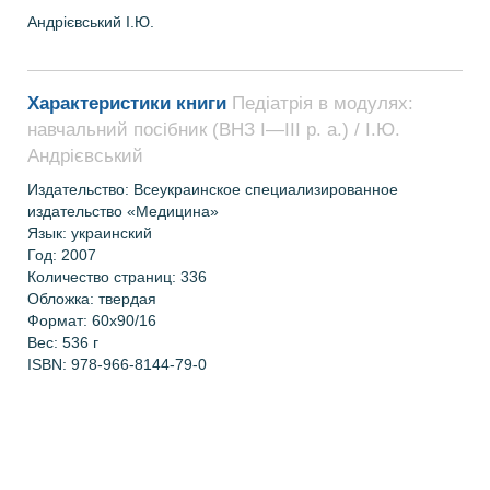
Андрієвський І.Ю.
Характеристики книги
Педіатрія в модулях:
навчальний посібник (ВНЗ І—ІІІ р. а.) / І.Ю.
Андрієвський
Издательство:
Всеукраинское специализированное
издательство «Медицина»
Язык: украинский
Год: 2007
Количество страниц:
336
Обложка: твердая
Формат: 60х90/16
Вес: 536 г
ISBN: 978-966-8144-79-0