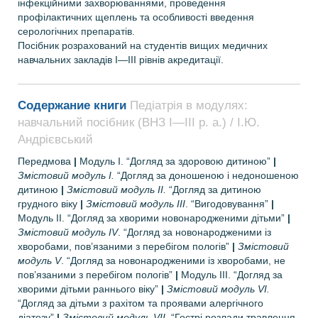
інфекційними захворюваннями, проведення
профілактичних щеплень та особливості введення
серологічних препаратів.
Посібник розрахований на студентів вищих медичних
навчальних закладів І—ІІІ рівнів акредитації.
Содержание книги
Педіатрія в модулях:
навчальний посібник (ВНЗ І—ІІІ р. а.) / І.Ю.
Андрієвський
Передмова
|
Модуль І. “Догляд за здоровою дитиною”
|
Змістовий модуль І.
“Догляд за доношеною і недоношеною
дитиною
|
Змістовий модуль ІІ.
“Догляд за дитиною
грудного віку
|
Змістовий модуль ІІІ
. “Вигодовування”
|
Модуль ІІ. “Догляд за хворими новонародженими дітьми”
|
Змістовий модуль IV
. “Догляд за новонародженими із
хворобами, пов’язаними з перебігом пологів”
|
Змістовий
модуль V
. “Догляд за новонародженими із хворобами, не
пов’язаними з перебігом пологів”
|
Модуль ІІІ. “Догляд за
хворими дітьми раннього віку”
|
Змістовий модуль VI.
“Догляд за дітьми з рахітом та проявами алергічного
діатезу”
|
Змістовий модуль VII.
“Гострі розлади травлення