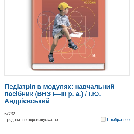
Педіатрія в модулях: навчальний
посібник (ВНЗ І—ІІІ р. а.) / І.Ю.
Андрієвський
57232
Продана, не перевыпускается
В избранное