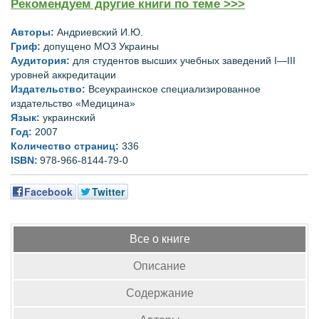
Рекомендуем другие книги по теме >>>
Авторы:
Андриевский И.Ю.
Гриф:
допущено МОЗ Украины
Аудитория:
для
студентов высших
учебных заведений
I
—ІІІ
уровней
аккредитации
Издательство:
Всеукраинское специализированное
издательство «Медицина»
Язык:
украинский
Год:
2007
Количество страниц:
336
ISBN:
978-966-8144-79-0
Facebook
Twitter
Все о книге
Описание
Содержание