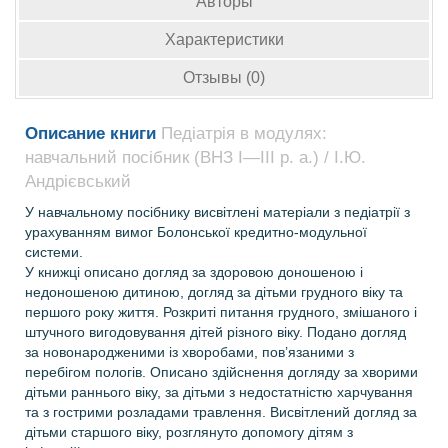
Авторы
Характеристики
Отзывы (0)
Описание книги
Педіатрія в модулях:
навчальний посібник (ВНЗ І—ІІІ р. а.) / І.Ю.
Андрієвський
У навчальному посібнику висвітлені матеріали з педіатрії з
урахуванням вимог Болонської кредитно-модульної
системи.
У книжці описано догляд за здоровою доношеною і
недоношеною дитиною, догляд за дітьми грудного віку та
першого року життя. Розкриті питання грудного, змішаного і
штучного вигодовування дітей різного віку. Подано догляд
за новонародженими із хворобами, пов’язаними з
перебігом пологів. Описано здійснення догляду за хворими
дітьми раннього віку, за дітьми з недостатністю харчування
та з гострими розладами травлення. Висвітлений догляд за
дітьми старшого віку, розглянуто допомогу дітям з