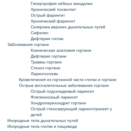
Гипертрофия нёбных миндалин
Хронический тонзиллит
Острый фарингит
Хронический фарингит
Склерома верхних дыхательных путей
Сифилис
Дифтерия глотки
Заболевания гортани
Клиническая анатомия гортани
Дифтерия гортани
Травмы гортани
Стеноз гортани
Ларингоспазм
Кровотечения из гортанной части глотки и гортани
Острые воспалительные заболевания гортани
Острый подскладковый ларингит
Флегмонозный ларингит
Хондроперихондрит гортани
Острый стенозирующий ларинготрахеит у
детей
Инородные тела дыхательных путей
Инородные тела глотки и пищевода