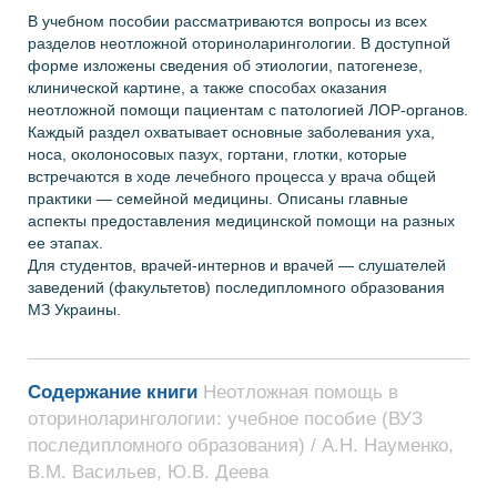
В учебном пособии рассматриваются вопросы из всех
разделов неотложной оториноларингологии. В доступной
форме изложены сведения об этиологии, патогенезе,
клинической картине, а также способах оказания
неотложной помощи пациентам с патологией ЛОР-органов.
Каждый раздел охватывает основные заболевания уха,
носа, околоносовых пазух, гортани, глотки, которые
встречаются в ходе лечебного процесса у врача общей
практики — семейной медицины. Описаны главные
аспекты предоставления медицинской помощи на разных
ее этапах.
Для студентов, врачей-интернов и врачей — слушателей
заведений (факультетов) последипломного образования
МЗ Украины.
Содержание книги
Неотложная помощь в
оториноларингологии: учебное пособие (ВУЗ
последипломного образования) / А.Н. Науменко,
В.М. Васильев, Ю.В. Деева