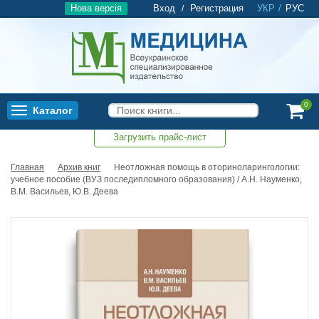
Нова версія
Вход
Регистрация
УКР
/
РУС
/
0
Каталог
Toggle
navigation
Загрузить прайс-лист
0
Главная
Архив книг
Неотложная помощь в оториноларингологии:
учебное пособие (ВУЗ последипломного образования) / А.Н. Науменко,
В.М. Васильев, Ю.В. Деева