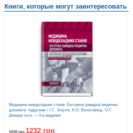
Книги, которые могут заинтересовать
Топ продаж
Медицина невідкладних станів. Екстрена (швидка) медична
допомога: підручник / I.С. Зозуля, А.О. Волосовець, О.Г.
Шекера та ін. — 5-е видання
1232 грн
1540
грн