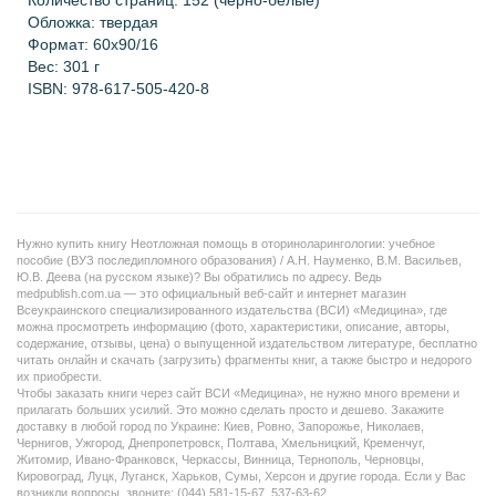
Количество страниц: 152 (черно-белые)
Обложка: твердая
Формат: 60х90/16
Вес: 301 г
ISBN: 978-617-505-420-8
Нужно купить книгу Неотложная помощь в оториноларингологии: учебное
пособие (ВУЗ последипломного образования) / А.Н. Науменко, В.М. Васильев,
Ю.В. Деева (на русском языке)? Вы обратились по адресу. Ведь
medpublish.com.ua — это официальный веб-сайт и интернет магазин
Всеукраинского специализированного издательства (ВСИ) «Медицина», где
можна просмотреть информацию (фото, характеристики, описание, авторы,
содержание, отзывы, цена) о выпущенной издательством литературе, бесплатно
читать онлайн и скачать (загрузить) фрагменты книг, а также быстро и недорого
их приобрести.
Чтобы заказать книги через сайт ВСИ «Медицина», не нужно много времени и
прилагать больших усилий. Это можно сделать просто и дешево. Закажите
доставку в любой город по Украине: Киев, Ровно, Запорожье, Николаев,
Чернигов, Ужгород, Днепропетровск, Полтава, Хмельницкий, Кременчуг,
Житомир, Ивано-Франковск, Черкассы, Винница, Тернополь, Черновцы,
Кировоград, Луцк, Луганск, Харьков, Сумы, Херсон и другие города. Если у Вас
возникли вопросы, звоните: (044) 581-15-67, 537-63-62.