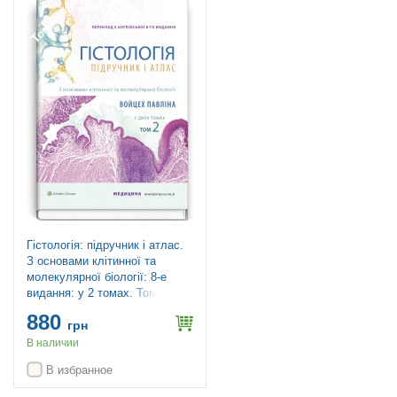
Топ продаж
Гістологія: підручник і атлас.
З основами клітинної та
молекулярної біології: 8-е
видання: у 2 томах. Том 2 /
Войцех Павліна, Майкл Г.
880
Росс
грн
В наличии
В избранное