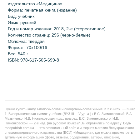
издательство «Медицина»
Форма: печатная книга (издание)
Вид: учебник
Язык: русский
Год и номер издания
:
2018, 2-е (стереотипное)
Количество страниц:
296 (черно-белые)
Обложка: твердая
Формат: 70х100/16
Вес: 540 г
ISBN: 978-617-505-699-8
Нужно купить книгу Биологическая и биоорганическая химия: в 2 книгах. — Книга
1. Биоорганическая химия: учебник (ВУЗ ІІІ—ІV ур. а.) / Б.С. Зименковский, В.А.
Музыченко, И.В. Ниженковская и др.; под ред. Б.С. Зименковского, И.В.
Ниженковской. — 2-е изд. (на русском языке)? Вы обратились по адресу. Ведь
medpublish.com.ua — это официальный сайт и интернет магазин Всеукраинского
специализированного издательства (ВСИ) «Медицина», где можна просмотреть
детальную информацию (фото, отзывы, содержание, авторы, описание,