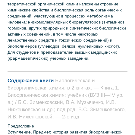
теоретической органической химии изложены строение,
химические свойства и биологическая роль органических
соединений, участвующих в процессах метаболизма
человека: низкомолекулярных биорегуляторов (витаминов,
гормонов, других природных и синтетических биологически
активных соединений, в том числе некоторых
лекарственных средств и токсических соединений) и
биополимеров (углеводов, белков, нуклеиновых кислот).
Для студентов и преподавателей высших медицинских
(фармацевтических) учебных заведений.
Содержание книги
Биологическая и
биоорганическая химия: в 2 книгах. — Книга 1.
Биоорганическая химия: учебник (ВУЗ ІІІ—ІV ур.
а.) / Б.С. Зименковский, В.А. Музыченко, И.В.
Ниженковская и др.; под ред. Б.С. Зименковского,
И.В. Ниженковской. — 2-е изд.
Предисловие
Вступление. Предмет, история развития биоорганической