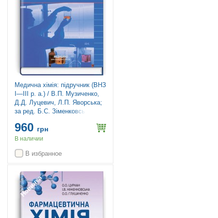
Медична хімія: підручник (ВНЗ
І—ІІІ р. а.) / В.П. Музиченко,
Д.Д. Луцевич, Л.П. Яворська;
за ред. Б.С. Зіменковського.
— 3-є вид., випр.
960
грн
В наличии
В избранное
Новинка