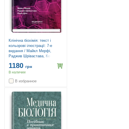
Клінічна біохімія: текст і
кольорові ілюстрації: 7-е
видання / Майкл Мерфі,
Раджив Шрівастава, Кевін
Дінс
1180
грн
В наличии
В избранное