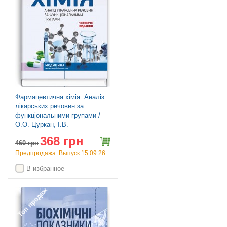
Фармацевтична хімія. Аналіз
лікарських речовин за
функціональними групами /
О.О. Цуркан, І.В.
Ніженковська, О.О.
368 грн
Глушаченко. — 4-е видання
460
грн
Предпродажа. Выпуск 15.09.26
В избранное
Топ продаж