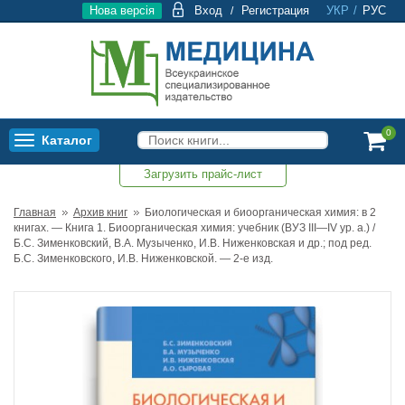
Нова версія
Вход
Регистрация
УКР
/
РУС
/
0
Каталог
Toggle
navigation
Загрузить прайс-лист
0
Главная
Архив книг
Биологическая и биоорганическая химия: в 2
книгах. — Книга 1. Биоорганическая химия: учебник (ВУЗ ІІІ—ІV ур. а.) /
Б.С. Зименковский, В.А. Музыченко, И.В. Ниженковская и др.; под ред.
Б.С. Зименковского, И.В. Ниженковской. — 2-е изд.