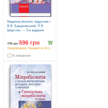
Медична біологія: підручник /
В.В. Барціховський, П.Я.
Шерстюк. — 5-е видання
596 грн
745
грн
Предпродажа. Ожидается 26.11.26
В избранное
Новинка