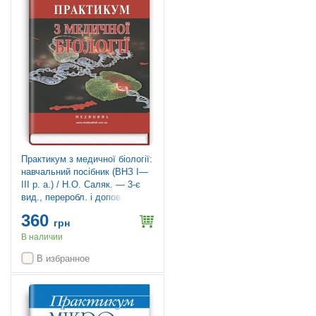
Практикум з медичної біології:
навчальний посібник (ВНЗ І—
ІІІ р. а.) / Н.О. Саляк. — 3-є
вид., переробл. і допов.
360
грн
В наличии
В избранное