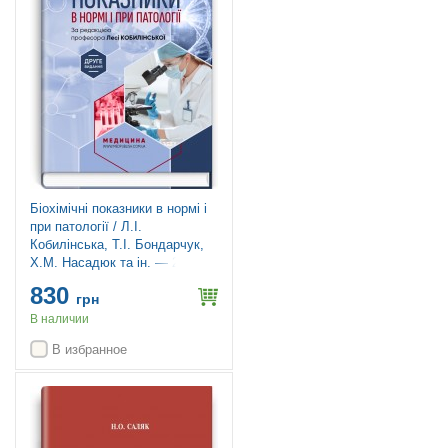
Біохімічні показники в нормі і
при патології / Л.I.
Кобилінська, Т.I. Бондарчук,
Х.М. Насадюк та ін. — 2-е
видання
830
грн
В наличии
В избранное