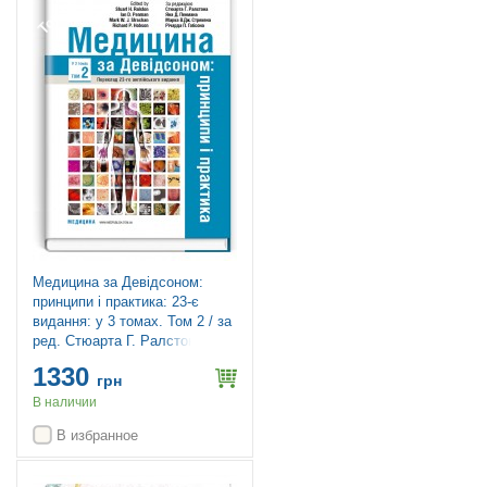
Топ продаж
Медицина за Девідсоном:
принципи і практика: 23-є
видання: у 3 томах. Том 2 / за
ред. Стюарта Г. Ралстона, Яна
Д. Пенмана, Марка В.Дж.
1330
Стрекена, Річарда П. Гобсона
грн
В наличии
В избранное