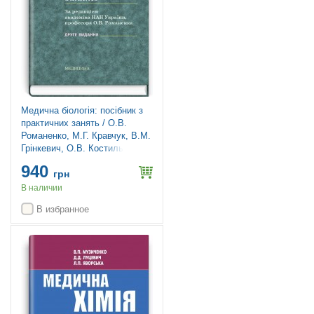
Медична біологія: посібник з
практичних занять / О.В.
Романенко, М.Г. Кравчук, В.М.
Грінкевич, О.В. Костильов. —
2-е видання
940
грн
В наличии
В избранное