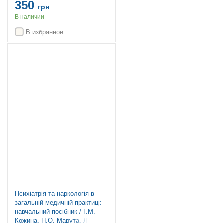
350
грн
В наличии
В избранное
Психіатрія та наркологія в
загальній медичній практиці:
навчальний посібник / Г.М.
Кожина, Н.О. Марута, Л.М.