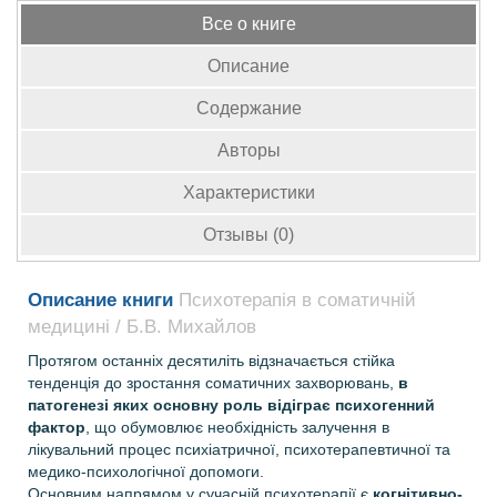
Все о книге
Описание
Содержание
Авторы
Характеристики
Отзывы (0)
Описание книги
Психотерапія в соматичній
медицині / Б.В. Михайлов
Протягом останніх десятиліть відзначається стійка
тенденція до зростання соматичних захворювань,
в
патогенезі яких основну роль відіграє психогенний
фактор
, що обумовлює необхідність залучення в
лікувальний процес психіатричної, психотерапевтичної та
медико‑психологічної допомоги.
Основним напрямом у сучасній психотерапії є
когнітивно-