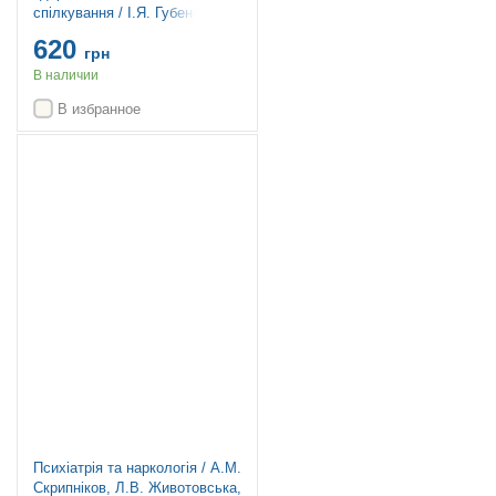
спілкування / І.Я. Губенко,
О.С. Карнацька, О.Т.
620
Шевченко. — 3-є видання
грн
В наличии
В избранное
Топ продаж
Психіатрія та наркологія / А.М.
Скрипніков, Л.В. Животовська,