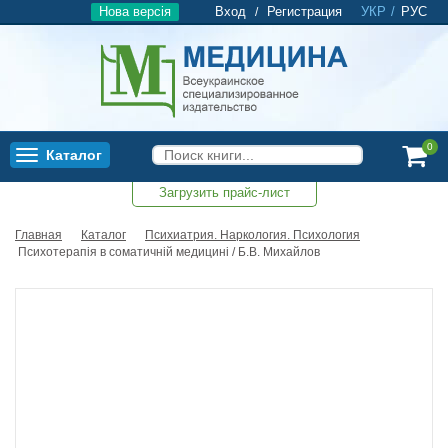
Нова версія
Вход
Регистрация
УКР
/
РУС
/
0
Каталог
Toggle
navigation
Загрузить прайс-лист
0
Главная
Каталог
Психиатрия. Наркология. Психология
Психотерапія в соматичній медицині / Б.В. Михайлов
Новинка