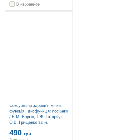
В избранное
Топ продаж
Сексуальне здоров’я жінки:
функція і дисфункція: посібник
/ Б.М. Ворнік, Т.Ф. Татарчук,
О.В. Грищенко та ін.
490
грн