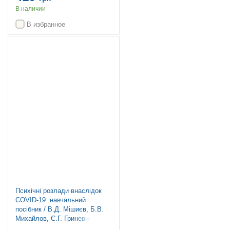
В наличии
В избранное
Топ продаж
Психічні розлади внаслідок
COVID-19: навчальний
посібник / В.Д. Мішиєв, Б.В.
Михайлов, Є.Г. Гриневич, В.Ю.
Омелянович