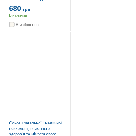
Юр’єва та ін. — 2-е видання
680
грн
В наличии
В избранное
Топ продаж
Основи загальної і медичної
психології, психічного
здоров’я та міжособового