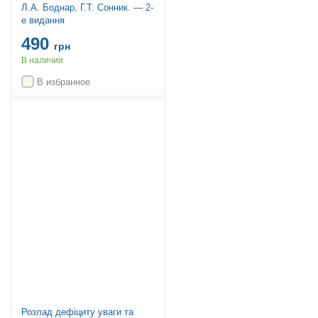
Л.А. Боднар, Г.Т. Сонник. — 2-
е видання
490
грн
В наличии
В избранное
Новинка
Розлад дефіциту уваги та