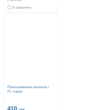
В наличии
В избранное
Топ продаж
Психосоматична патологія /
Р.І. Ісаков
410
грн