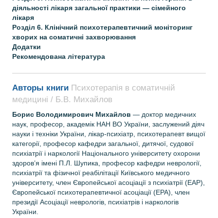
діяльності лікаря загальної практики — сімейного
лікаря
Розділ 6. Клінічний психотерапевтичний моніторинг
хворих на соматичні захворювання
Додатки
Рекомендована література
Авторы книги
Психотерапія в соматичній
медицині / Б.В. Михайлов
Борис Володимирович Михайлов
— доктор медичних
наук, професор, академік НАН ВО України, заслужений діяч
науки і техніки України, лікар-психіатр, психотерапевт вищої
категорії, професор кафедри загальної, дитячої, судової
психіатрії і наркології Національного університету охорони
здоров’я імені П.Л. Шупика, професор кафедри неврології,
психіатрії та фізичної реабілітації Київського медичного
університету, член Європейської асоціації з психіатрії (ЕАР),
Європейської психотерапевтичної асоціації (ЕРА), член
президії Асоціації неврологів, психіатрів і наркологів
України.