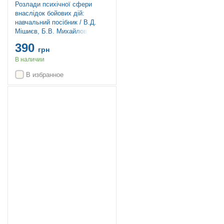
Розлади психічної сфери
внаслідок бойових дій:
навчальний посібник / В.Д.
Мішиєв, Б.В. Михайлов, Є.Г.
Гриневич, В.Ю. Омелянович.
390
— 2-е видання
грн
В наличии
В избранное
Топ продаж