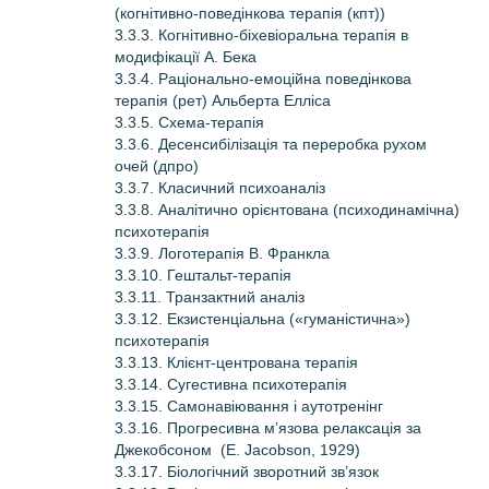
(когнітивно-поведінкова терапія (кпт))
3.3.3. Когнітивно-біхевіоральна терапія в
модифікації А. Бека
3.3.4. Раціонально-емоційна поведінкова
терапія (рет) Альберта Елліса
3.3.5. Схема-терапія
3.3.6. Десенсибілізація та переробка рухом
очей (дпро)
3.3.7. Класичний психоаналіз
3.3.8. Аналітично орієнтована (психодинамічна)
психотерапія
3.3.9. Логотерапія В. Франкла
3.3.10. Гештальт-терапія
3.3.11. Транзактний аналіз
3.3.12. Екзистенціальна («гуманістична»)
психотерапія
3.3.13. Клієнт-центрована терапія
3.3.14. Сугестивна психотерапія
3.3.15. Самонавіювання і аутотренінг
3.3.16. Прогресивна м’язова релаксація за
Джекобсоном (Е. Jacobson, 1929)
3.3.17. Біологічний зворотний зв’язок