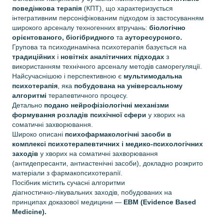
поведінкова терапія
(КПТ), що характеризується
інтегративним персоніфікованим підходом із застосуванням
широкого арсеналу техногенних втручань:
біологічно
орієнтованого, біогібридного
та
ауторесурсного.
Групова та психодинамічна психотерапія базується на
традиційних
і
новітніх аналітичних підходах
з
використанням технічного арсеналу методів саморегуляції.
Найсучаснішою і перспективною є
мультимодальна
психотерапія
, яка
побудована на універсальному
алгоритмі
терапевтичного процесу.
Детально
подано нейрофізіологічні механізми
формування розладів психічної сфери
у хворих на
соматичні захворювання.
Широко описані
психофармакологічні засоби в
комплексі психотерапевтичних і медико‑психологічних
заходів
у хворих на соматичні захворювання
(антидепресанти, антиастенічні засоби), докладно розкрито
матеріали з фармакопсихотерапії.
Посібник містить сучасні алгоритми
діагностично‑лікувальних заходів, побудованих на
принципах доказової медицини —
EBМ (Evidence Based
Medicine).