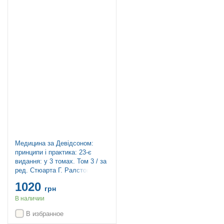
Топ продаж
Медицина за Девідсоном:
принципи і практика: 23-є
видання: у 3 томах. Том 3 / за
ред. Стюарта Г. Ралстона, Яна
Д. Пенмана, Марка В.Дж.
1020
Стрекена, Річарда П. Гобсона
грн
В наличии
В избранное