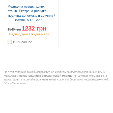
Медицина невідкладних
станів. Екстрена (швидка)
медична допомога: підручник /
I.С. Зозуля, А.О. Волосовець,
О.Г. Шекера та ін. — 5-е
1232 грн
видання
1540
грн
Предпродажа. Ожидается 14.09.26
В избранное
На этой странице можно ознакомиться и купить по издательской цене книгу Б.В.
Михайлова
Психотерапия в соматической медицине
на украинском языке, а
также прочитать онлайн фрагмент книги и скачать бесплатно информацию о ней.
ВСИ «Медицина»