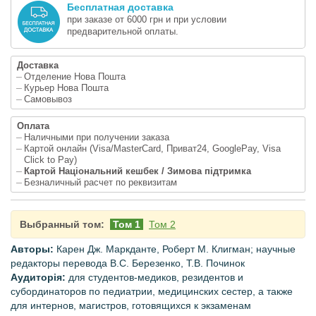
Бесплатная доставка
при заказе от 6000 грн и при условии
предварительной оплаты.
Доставка
Отделение Нова Пошта
Курьер Нова Пошта
Самовывоз
Оплата
Наличными при получении заказа
Картой онлайн (Visa/MasterCard, Приват24, GooglePay, Visa
Click to Pay)
Картой Національний кешбек / Зимова підтримка
Безналичный расчет по реквизитам
Выбранный том:
Том 1
Том 2
Авторы:
Карен Дж. Маркданте, Роберт М. Клигман
;
научные
редакторы перевода
В.С. Березенко, Т.В. Починок
Аудиторія:
для студентов-медиков, резидентов и
субординаторов по педиатрии, медицинских сестер, а также
для интернов, магистров, готовящихся к экзаменам