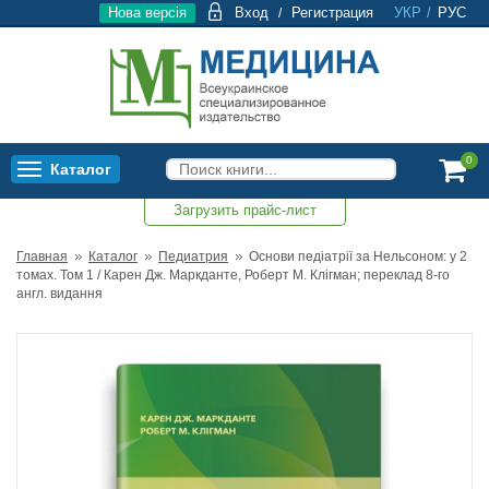
Нова версія
Вход
Регистрация
УКР
/
РУС
/
0
Каталог
Toggle
navigation
Загрузить прайс-лист
0
Главная
Каталог
Педиатрия
Основи педіатрії за Нельсоном: у 2
томах. Том 1 / Карен Дж. Маркданте, Роберт М. Клігман; переклад 8-го
англ. видання
Топ продаж