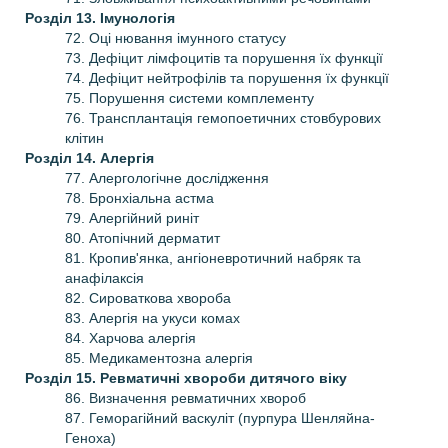
Розділ 13. Імунологія
72. Оці нювання імунного статусу
73. Дефіцит лімфоцитів та порушення їх функції
74. Дефіцит нейтрофілів та порушення їх функції
75. Порушення системи комплементу
76. Трансплантація гемопоетичних стовбурових
клітин
Розділ 14. Алергія
77. Алергологічне дослідження
78. Бронхіальна астма
79. Алергійний риніт
80. Атопічний дерматит
81. Кропив'янка, ангіоневротичний набряк та
анафілаксія
82. Сироваткова хвороба
83. Алергія на укуси комах
84. Харчова алергія
85. Медикаментозна алергія
Розділ 15. Ревматичні хвороби дитячого віку
86. Визначення ревматичних хвороб
87. Геморагійний васкуліт (пурпура Шенляйна-
Геноха)