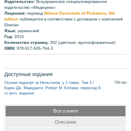
Издательство:
Всеукраинское специализированное
издательство «Медицина»
Лицензия:
перевод
Nelson Essentials of Pediatrics, 8th
edition
публикуется в соответствии с договором с компанией
Elsevier
Язык:
украинский
Год:
2019
Количество страниц:
392 (цветные, крупноформатные)
ISBN:
978-617-505-764-3
Доступные издания
Основи педіатрії за Нельсоном: у 2 томах. Том 2 /
700
грн
Карен Дж. Маркданте, Роберт М. Клігман; переклад 8-
го англ. видання
Все о книге
Описание