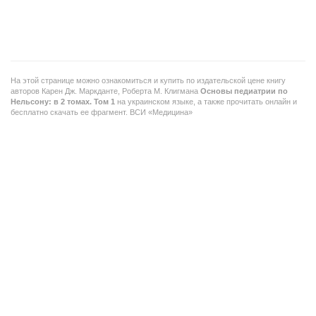
На этой странице можно ознакомиться и купить по издательской цене книгу
авторов
Карен Дж. Маркданте, Роберта М. Клигмана
Основы педиатрии по
Нельсону: в 2 томах. Том 1
на украинском языке, а также прочитать онлайн и
бесплатно скачать ее фрагмент. ВСИ «Медицина»