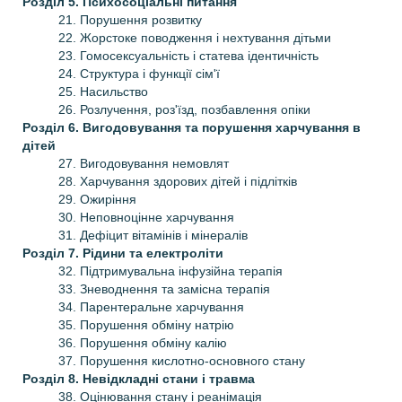
Розділ 5. Психосоціальні питання
21. Порушення розвитку
22. Жорстоке поводження і нехтування дітьми
23. Гомосексуальність і статева ідентичність
24. Структура і функції сім'ї
25. Насильство
26. Розлучення, роз'їзд, позбавлення опіки
Розділ 6. Вигодовування та порушення харчування в
дітей
27. Вигодовування немовлят
28. Харчування здорових дітей і підлітків
29. Ожиріння
30. Неповноцінне харчування
31. Дефіцит вітамінів і мінералів
Розділ 7. Рідини та електроліти
32. Підтримувальна інфузійна терапія
33. Зневоднення та замісна терапія
34. Парентеральне харчування
35. Порушення обміну натрію
36. Порушення обміну калію
37. Порушення кислотно-основного стану
Розділ 8. Невідкладні стани і травма
38. Оцінювання стану і реанімація