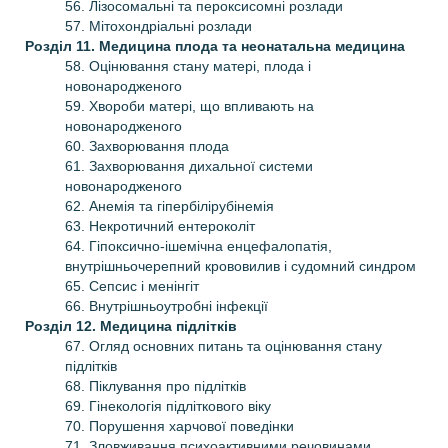
56. Лізосомальні та пероксисомні розлади
57. Мітохондріальні розлади
Розділ 11. Медицина плода та неонатальна медицина
58. Оцінювання стану матері, плода і
новонародженого
59. Хвороби матері, що впливають на
новонародженого
60. Захворювання плода
61. Захворювання дихальної системи
новонародженого
62. Анемія та гіпербілірубінемія
63. Некротичний ентероколіт
64. Гіпоксично-ішемічна енцефалопатія,
внутрішньочерепний крововилив і судомний синдром
65. Сепсис і менінгіт
66. Внутрішньоутробні інфекції
Розділ 12. Медицина підлітків
67. Огляд основних питань та оцінювання стану
підлітків
68. Піклування про підлітків
69. Гінекологія підліткового віку
70. Порушення харчової поведінки
71. Зловживання психоактивними речовинами