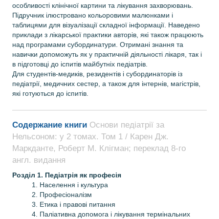
особливості клінічної картини та лікування захворювань.
Підручник ілюстровано кольоровими малюнками і
таблицями для візуалізації складної інформації. Наведено
приклади з лікарської практики авторів, які також працюють
над програмами субординатури. Отримані знання та
навички допоможуть як у практичній діяльності лікаря, так і
в підготовці до іспитів майбутніх педіатрів.
Для студентів-медиків, резидентів і субординаторів із
педіатрії, медичних сестер, а також для інтернів, магістрів,
які готуються до іспитів.
Содержание книги
Основи педіатрії за
Нельсоном: у 2 томах. Том 1 / Карен Дж.
Маркданте, Роберт М. Клігман; переклад 8-го
англ. видання
Розділ 1. Педіатрія як професія
1. Населення і культура
2. Професіоналізм
3. Етика і правові питання
4. Паліативна допомога і лікування термінальних