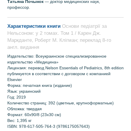
Татьяна Почынок
— доктор медицинских наук,
профессор.
Характеристики книги
Основи педіатрії за
Нельсоном: у 2 томах. Том 1 / Карен Дж.
Маркданте, Роберт М. Клігман; переклад 8-го
англ. видання
Издательство:
Всеукраинское специализированное
издательство «Медицина»
Лицензия: перевод Nelson Essentials of Pediatrics, 8th edition
публикуется в соответствии с договором с компанией
Elsevier
Форма: печатная книга (издание)
Язык: украинский
Год: 2019
Количество страниц:
392 (цветные, крупноформатные)
Обложка: твердая
Формат:
60х90/8
(23х30 см)
Вес: 1,395 кг
ISBN:
978-617-505-764-3 (9786175057643)