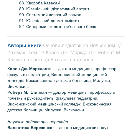
88. Хвороба Кавасакі
89. Ювенільний ідіопатичний артрит
90. Системний червоний вовчак
91. Ювенільний дерматоміозит
92. Синдроми скелетно-м'язового болю
Авторы книги
Основи педіатрії за Нельсоном: у
2 томах. Том 1 / Карен Дж. Маркданте, Роберт М.
Клігман; переклад 8-го англ. видання
Карен Дж. Маркданте
— доктор медицины, профессор,
факультет педиатрии, Висконсинский медицинский
колледж, Висконсинская детская больница, Милуоки,
Висконсин.
Роберт М. Клигман
— доктор медицины, профессор и
почетный руководитель, факультет педиатрии,
Висконсинский медицинский колледж, Висконсинская
детская больница, Милуоки, Висконсин.
Научные редакторы перевода
Валентина Березенко
— доктор медицинских наук.