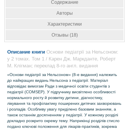
Содержание
Авторы
Характеристики
Отзывы (18)
Описание книги
Основи педіатрії за Нельсоном:
у 2 томах. Том 1 / Карен Дж. Маркданте, Роберт
М. Клігман; переклад 8-го англ. видання
«Основи педіатрії за Нельсоном» (8-е видання) належить
до найкращих видань Нельсона з педіатрії.
Матеріал
відповідає вимогам Ради з медичної освіти студентів з
педіатрії (COMSEP). У підручнику висвітлено особливості
нормального росту й розвитку дитини, діагностику,
лікування та профілактику поширених дитячих захворювань
і розладів. Особливу увагу приділено базовим знанням, а
також останнім досягненням у педіатрії. У кожному розділі
докладно розкрито окрему тему. Наприкінці розділів стисло
подано ключові положення для лікарів-практиків, зокрема