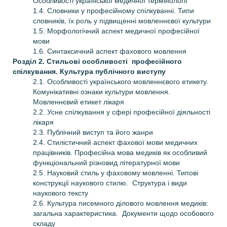
Особливості української медичної термінології
1.4. Словники у професійному спілкуванні. Типи
словників, їх роль у підвищенні мовленнєвої культури
1.5. Морфологічний аспект медичної професійної
мови
1.6. Синтаксичний аспект фахового мовлення
Розділ 2. Стильові особливості професійного
спілкування. Культура публічного виступу
2.1. Особливості українського мовленнєвого етикету.
Комунікативні ознаки культури мовлення.
Мовленнєвий етикет лікаря
2.2. Усне спілкування у сфері професійної діяльності
лікаря
2.3. Публічний виступ та його жанри
2.4. Стилістичний аспект фахової мови медичних
працівників. Професійна мова медиків як особливий
функціональний різновид літературної мови
2.5. Науковий стиль у фаховому мовленні. Типові
конструкції наукового стилю. Структура і види
наукового тексту
2.6. Культура писемного ділового мовлення медиків:
загальна характеристика. Документи щодо особового
складу