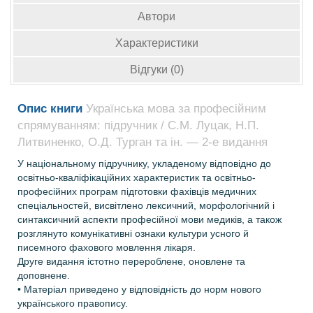
Автори
Характеристики
Відгуки (0)
Опис книги
Українська мова за професійним
спрямуванням: підручник / С.М. Луцак, Н.П.
Литвиненко, О.Д. Турган та ін. — 2-е видання
У національному підручнику, укладеному відповідно до
освітньо-кваліфікаційних характеристик та освітньо-
професійних програм підготовки фахівців медичних
спеціальностей, висвітлено лексичний, морфологічний і
синтаксичний аспекти професійної мови медиків, а також
розглянуто комунікативні ознаки культури усного й
писемного фахового мовлення лікаря.
Друге видання істотно перероблене, оновлене та
доповнене.
• Матеріал приведено у відповідність до норм нового
українського правопису.