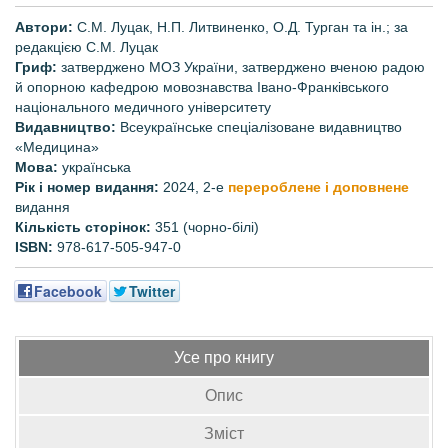
Автори:
С.М. Луцак, Н.П. Литвиненко, О.Д. Турган та ін.; за
редакцією С.М. Луцак
Гриф:
затверджено МОЗ України, затверджено вченою радою
й опорною кафедрою мовознавства Івано-Франківського
національного медичного університету
Видавництво:
Всеукраїнське спеціалізоване видавництво
«Медицина»
Мова:
українська
Рік і номер видання:
2024, 2-е
перероблене і доповнене
видання
Кількість сторінок:
351
(чорно-білі)
ISBN:
978-617-505-947-0
Facebook
Twitter
Усе про книгу
Опис
Зміст