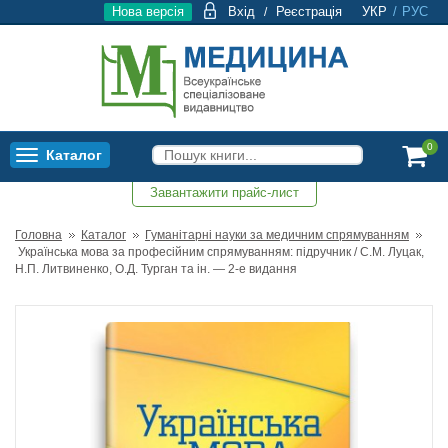
Нова версія
Вхід
Реєстрація
УКР
/
РУС
/
0
Каталог
Toggle
navigation
Завантажити прайс-лист
0
Головна
Каталог
Гуманітарні науки за медичним спрямуванням
Українська мова за професійним спрямуванням: підручник / С.М. Луцак,
Н.П. Литвиненко, О.Д. Турган та ін. — 2-е видання
- 20%