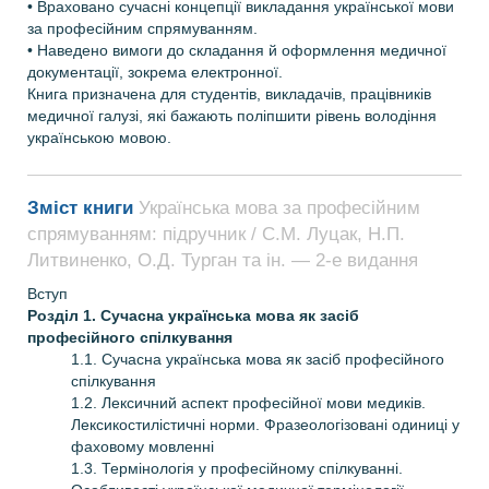
• Враховано сучасні концепції викладання української мови
за професійним спрямуванням.
• Наведено вимоги до складання й оформлення медичної
документації, зокрема електронної.
Книга призначена для студентів, викладачів, працівників
медичної галузі, які бажають поліпшити рівень володіння
українською мовою.
Зміст книги
Українська мова за професійним
спрямуванням: підручник / С.М. Луцак, Н.П.
Литвиненко, О.Д. Турган та ін. — 2-е видання
Вступ
Розділ 1. Сучасна українська мова як засіб
професійного спілкування
1.1. Сучасна українська мова як засіб професійного
спілкування
1.2. Лексичний аспект професійної мови медиків.
Лексико­стилістичні норми. Фразеологізовані одиниці у
фаховому мовленні
1.3. Термінологія у професійному спілкуванні.