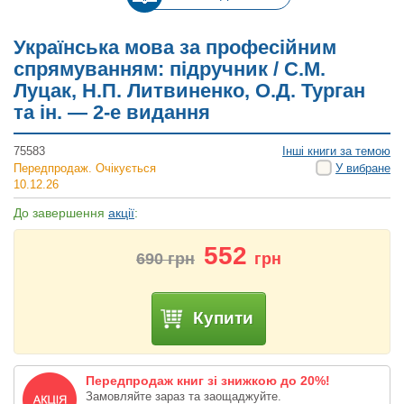
Українська мова за професійним
спрямуванням: підручник / С.М.
Луцак, Н.П. Литвиненко, О.Д. Турган
та ін. — 2-е видання
75583
Інші книги за темою
Передпродаж. Очікується
У вибране
10.12.26
До завершення
акції
:
552
690
грн
грн
Купити
Передпродаж книг зі знижкою до 20%!
Замовляйте зараз та заощаджуйте.