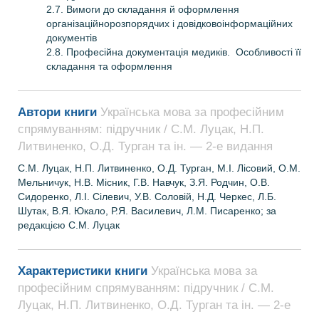
2.7. Вимоги до складання й оформлення
організаційно­розпорядчих і довідково­інформаційних
документів
2.8. Професійна документація медиків. Особливості її
складання та оформлення
Автори книги
Українська мова за професійним
спрямуванням: підручник / С.М. Луцак, Н.П.
Литвиненко, О.Д. Турган та ін. — 2-е видання
С.М. Луцак, Н.П. Литвиненко, О.Д. Турган, М.І. Лісовий, О.М.
Мельничук, Н.В. Місник, Г.В. Навчук, З.Я. Родчин, О.В.
Сидоренко, Л.І. Сілевич, У.В. Соловій, Н.Д. Черкес, Л.Б.
Шутак, В.Я. Юкало, Р.Я. Василевич, Л.М. Писаренко; за
редакцією С.М. Луцак
Характеристики книги
Українська мова за
професійним спрямуванням: підручник / С.М.
Луцак, Н.П. Литвиненко, О.Д. Турган та ін. — 2-е