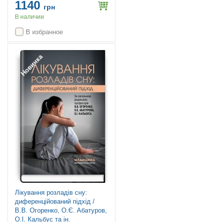
1140
видання / за ред. Кетлін Т.
грн
Бреді, Френсіс Р. Левін, Марка
В наличии
Галантера, Герберта Д.
В избранное
Новинка
Лікування розладів сну:
диференційований підхід /
В.В. Огоренко, О.Є. Абатуров,
О.І. Кальбус та ін.