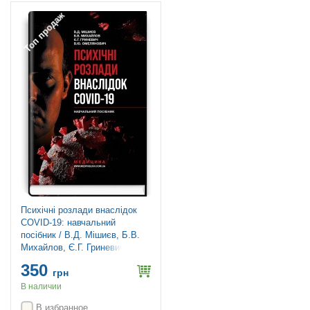
Топ продаж
Психічні розлади внаслідок
COVID-19: навчальний
посібник / В.Д. Мішиєв, Б.В.
Михайлов, Є.Г. Гриневич, В.Ю.
Омелянович
350
грн
В наличии
В избранное