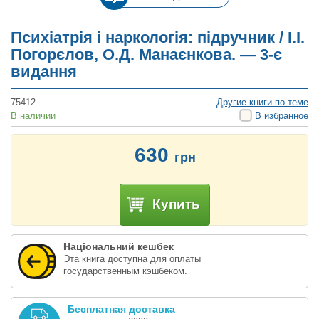
Психіатрія і наркологія: підручник / І.І.
Погорєлов, О.Д. Манаєнкова. — 3-є
видання
75412
Другие книги по теме
В наличии
В избранное
630
грн
Купить
Національний кешбек
Эта книга доступна для оплаты
государственным кэшбеком.
Бесплатная доставка