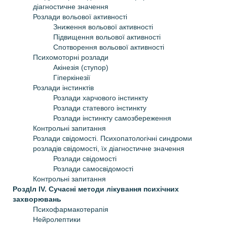
діагностичне значення
Розлади вольової активності
Зниження вольової активності
Підвищення вольової активності
Спотворення вольової активності
Психомоторні розлади
Акінезія (ступор)
Гіперкінезії
Розлади інстинктів
Розлади харчового інстинкту
Розлади статевого інстинкту
Розлади інстинкту самозбереження
Контрольні запитання
Розлади свідомості. Психопатологічні синдроми
розладів свідомості, їх діагностичне значення
Розлади свідомості
Розлади самосвідомості
Контрольні запитання
РоздIл IV. Сучасні методи лікування психічних
захворювань
Психофармакотерапія
Нейролептики