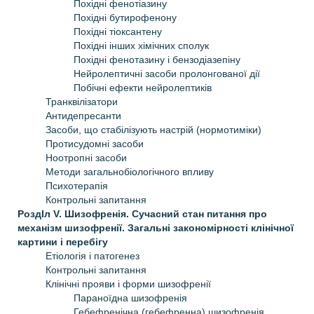
Похідні фенотіазину
Похідні бутирофенону
Похідні тіоксантену
Похідні інших хімічних сполук
Похідні фенотазину і бензодіазепіну
Нейролептичні засоби пролонгованої дії
Побічні ефекти нейролептиків
Транквілізатори
Антидепресанти
Засоби, що стабілізують настрій (нормотиміки)
Протисудомні засоби
Ноотропні засоби
Методи загальнобіологічного впливу
Психотерапія
Контрольні запитання
РоздIл V. Шизофренія. Сучасний стан питання про
механізм шизофренії. Загальні закономірності клінічної
картини і перебігу
Етіологія і патогенез
Контрольні запитання
Клінічні прояви і форми шизофренії
Параноїдна шизофренія
Гебефренічна (гебефренна) шизофренія