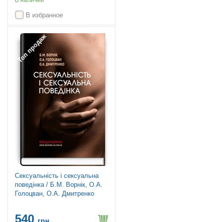
В наличии
В избранное
Топ продаж
Сексуальність і сексуальна
поведінка / Б.М. Ворнік, О.А.
Голоцван, О.А. Дмитренко
540
грн