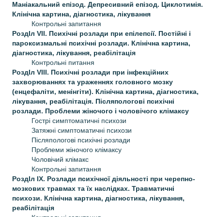
Маніакальний епізод. Депресивний епізод. Циклотимія.
Клінічна картина, діагностика, лікування
Контрольні запитання
РоздIл VII. Психічні розлади при епілепсії. Постійні і
пароксизмальні психічні розлади. Клінічна картина,
діагностика, лікування, реабілітація
Контрольні питання
РоздIл VIII. Психічні розлади при інфекційних
захворюваннях та ураженнях головного мозку
(енцефаліти, менінгіти). Клінічна картина, діагностика,
лікування, реабілітація. Післяпологові психічні
розлади. Проблеми жіночого і чоловічого клімаксу
Гострі симптоматичні психози
Затяжні симптоматичні психози
Післяпологові психічні розлади
Проблеми жіночого клімаксу
Чоловічий клімакс
Контрольні запитання
РоздIл IX. Розлади психічної діяльності при черепно­
мозкових травмах та їх наслідках. Травматичні
психози. Клінічна картина, діагностика, лікування,
реабілітація