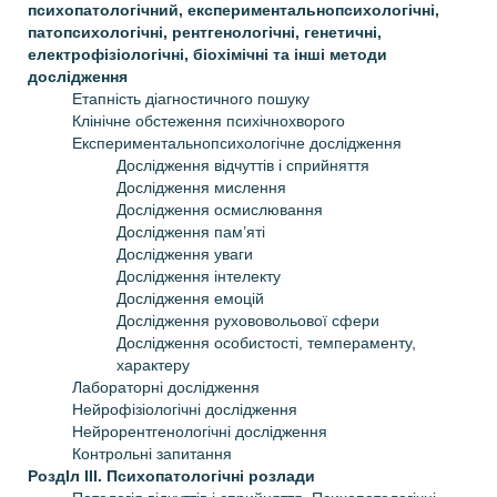
психопатологічний, експериментально­психологічні,
патопсихологічні, рентгенологічні, генетичні,
електрофізіологічні, біохімічні та інші методи
дослідження
Етапність діагностичного пошуку
Клінічне обстеження психічнохворого
Експериментально­психологічне дослідження
Дослідження відчуттів і сприйняття
Дослідження мислення
Дослідження осмислювання
Дослідження пам’яті
Дослідження уваги
Дослідження інтелекту
Дослідження емоцій
Дослідження рухово­вольової сфери
Дослідження особистості, темпераменту,
характеру
Лабораторні дослідження
Нейрофізіологічні дослідження
Нейрорентгенологічні дослідження
Контрольні запитання
РоздIл III. Психопатологічні розлади