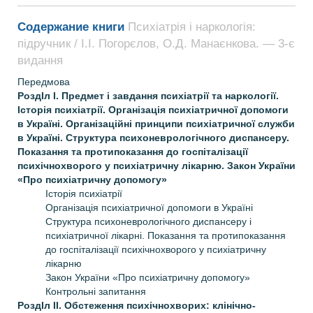
Содержание книги
Психіатрія і наркологія:
підручник / І.І. Погорєлов, О.Д. Манаєнкова. — 3-є
видання
Передмова
РоздIл I. Предмет і завдання психіатрії та наркології.
Історія психіатрії. Організація психіатричної допомоги
в Україні. Організаційні принципи психіатричної служби
в Україні. Структура психоневрологічного диспансеру.
Показання та протипоказання до госпіталізації
психічнохворого у психіатричну лікарню. Закон України
«Про психіатричну допомогу»
Iсторія психіатрії
Організація психіатричної допомоги в Україні
Структура психоневрологічного диспансеру і
психіатричної лікарні. Показання та протипоказання
до госпіталізації психічнохворого у психіатричну
лікарню
Закон України «Про психіатричну допомогу»
Контрольні запитання
РоздIл II. Обстеження психічнохворих: клінічно­