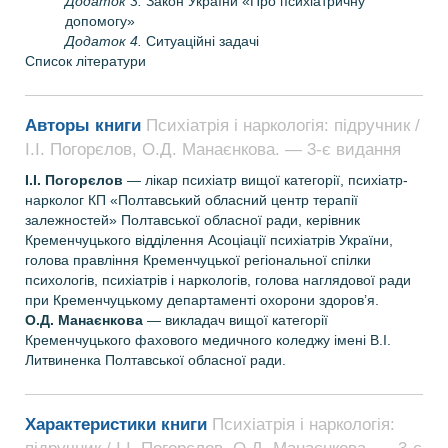
Додаток 3.
Закон України «Про психіатричну
допомогу»
Додаток 4.
Ситуаційні задачі
Список літератури
Авторы книги
Психіатрія і наркологія: підручник /
І.І. Погорєлов, О.Д. Манаєнкова. — 3-є видання
І.І. Погорєлов
— лікар психіатр вищої категорії, психіатр-
нарколог КП «Полтавський обласний центр терапії
залежностей» Полтавської обласної ради, керівник
Кременчуцького відділення Асоціації психіатрів України,
голова правління Кременчуцької регіональної спілки
психологів, психіатрів і наркологів, голова наглядової ради
при Кременчуцькому департаменті охорони здоров’я.
О.Д. Манаєнкова
— викладач вищої категорії
Кременчуцького фахового медичного коледжу імені В.I.
Литвиненка Полтавської обласної ради.
Характеристики книги
Психіатрія і наркологія: