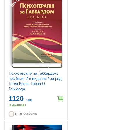
Психотерапія за Ґаббардом:
посібник: 2-е видання / за ред.
Голлі Крісп, Ґлена О.
Ґаббарда
1120
грн
В наличии
В избранное