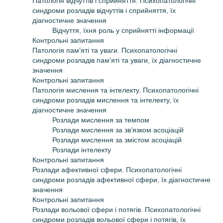
Патологія відчуттів і сприйняття. Психопатологічні
синдроми розладів відчуттів і сприйняття, їх
діагностичне значення
Відчуття, їхня роль у сприйнятті інформації
Контрольні запитання
Патологія пам’яті та уваги. Психопатологічні
синдроми розладів пам’яті та уваги, їх діагностичне
значення
Контрольні запитання
Патологія мислення та інтелекту. Психопатологічні
синдроми розладів мислення та інтелекту, їх
діагностичне значення
Розлади мислення за темпом
Розлади мислення за зв’язком асоціацій
Розлади мислення за змістом асоціацій
Розлади інтелекту
Контрольні запитання
Розлади афективної сфери. Психопатологічні
синдроми розладів афективної сфери, їх діагностичне
значення
Контрольні запитання
Розлади вольової сфери і потягів. Психопатологічні
синдроми розладів вольової сфери і потягів, їх