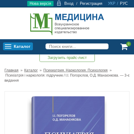
Нова версія
Вход
Регистрация
УКР
/
РУС
/
0
Каталог
Toggle
navigation
Загрузить прайс-лист
0
Главная
Каталог
Психиатрия. Наркология. Психология
Психіатрія і наркологія: підручник / І.І. Погорєлов, О.Д. Манаєнкова. — 3-є
видання