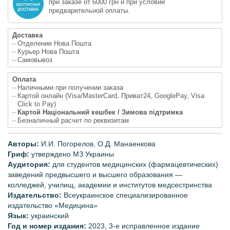
при заказе от 6000 грн и при условии
предварительной оплаты.
Доставка
Отделение Нова Пошта
Курьер Нова Пошта
Самовывоз
Оплата
Наличными при получении заказа
Картой онлайн (Visa/MasterCard, Приват24, GooglePay, Visa
Click to Pay)
Картой Національний кешбек / Зимова підтримка
Безналичный расчет по реквизитам
Авторы:
И.И. Погорелов
,
О.Д. Манаенкова
Гриф:
утверждено МЗ Украины
Аудитория:
для студентов медицинских (фармацевтических)
заведений предвысшего и высшего образования —
колледжей, училищ, академии и институтов медсестринства
Издательство:
Всеукраинское специализированное
издательство «Медицина»
Язык:
украинский
Год и номер издания:
2023, 3-е исправленное издание