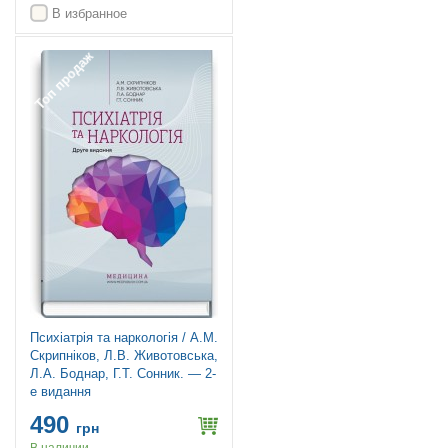
В избранное
Топ продаж
Психіатрія та наркологія / А.М.
Скрипніков, Л.В. Животовська,
Л.А. Боднар, Г.Т. Сонник. — 2-
е видання
490
грн