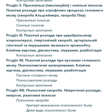
Контрольні запитання
РоздIл X. Пресенільні (інволюційні) і сенільні психози.
Психічні розлади при атрофічних процесах головного
мозку (хвороба Альцгеймера, хвороба Піка)
Пресенільні психози
Сенільні психози
Контрольні запитання
РоздIл XI. Психічні розлади при церебральному
атеросклерозі, гіпертонічній хворобі, артеріальній
гіпотензії та порушеннях мозкового кровообігу.
Клінічна картина, діагностика, лікування, реабілітація
Контрольні запитання
РоздIл XII. Психічні розлади при пухлинах головного
мозку. Психосоматичні захворювання. Клінічна
картина, діагностика, лікування, реабілітація
Пухлини головного мозку
Психосоматичні розлади
Контрольні запитання
РоздIл XIII. Психогенні хвороби. Невротичні розлади,
неврози, реактивні психози
Психогенні хвороби
Критерії визначення психогенного болю
Деякі види психогенного болю