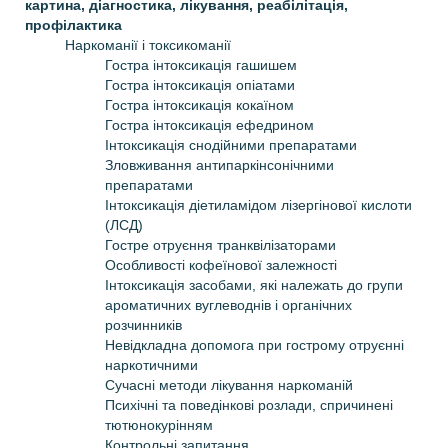
картина, діагностика, лікування, реабілітація,
профілактика
Наркоманії і токсикоманії
Гостра інтоксикація гашишем
Гостра інтоксикація опіатами
Гостра інтоксикація кокаїном
Гостра інтоксикація ефедрином
Iнтоксикація снодійними препаратами
Зловживання антипаркінсонічними
препаратами
Iнтоксикація діетиламідом лізергінової кислоти
(ЛСД)
Гостре отруєння транквілізаторами
Особливості кофеїнової залежності
Iнтоксикація засобами, які належать до групи
ароматичних вуглеводнів і органічних
розчинників
Невідкладна допомога при гострому отруєнні
наркотичними
Сучасні методи лікування наркоманій
Психічні та поведінкові розлади, спричинені
тютюнокурінням
Контрольні запитання