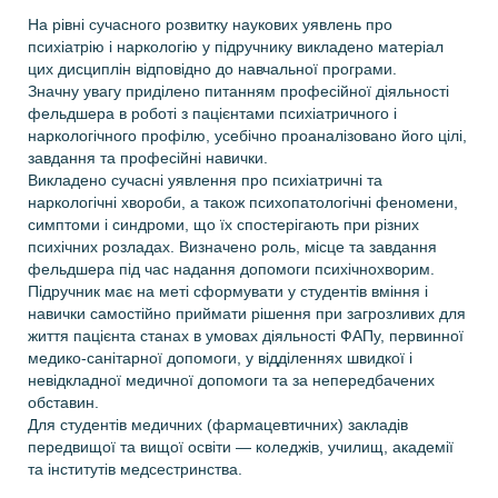
На рівні сучасного розвитку наукових уявлень про
психіатрію і наркологію у підручнику викладено матеріал
цих дисциплін відповідно до навчальної програми.
Значну увагу приділено питанням професійної діяльності
фельдшера в роботі з пацієнтами психіатричного і
наркологічного профілю, усебічно проаналізовано його цілі,
завдання та професійні навички.
Викладено сучасні уявлення про психіатричні та
наркологічні хвороби, а також психопатологічні феномени,
симптоми і синдроми, що їх спостерігають при різних
психічних розладах. Визначено роль, місце та завдання
фельдшера під час надання допомоги психічнохворим.
Підручник має на меті сформувати у студентів вміння і
навички самостійно приймати рішення при загрозливих для
життя пацієнта станах в умовах діяльності ФАПу, первинної
медико-санітарної допомоги, у відділеннях швидкої і
невідкладної медичної допомоги та за непередбачених
обставин.
Для студентів медичних (фармацевтичних) закладів
передвищої та вищої освіти — коледжів, училищ, академії
та інститутів медсестринства.