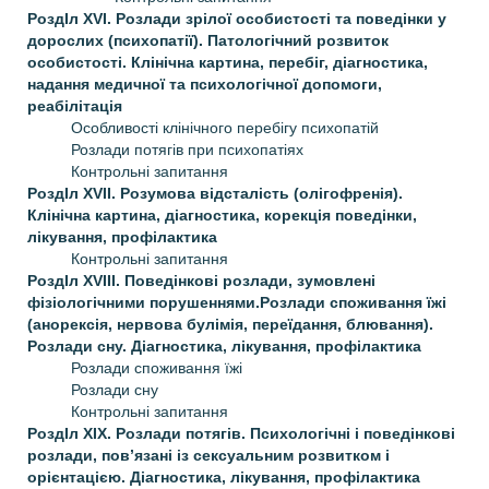
РоздIл XVI. Розлади зрілої особистості та поведінки у
дорослих (психопатії). Патологічний розвиток
особистості. Клінічна картина, перебіг, діагностика,
надання медичної та психологічної допомоги,
реабілітація
Особливості клінічного перебігу психопатій
Розлади потягів при психопатіях
Контрольні запитання
РоздIл XVII. Розумова відсталість (олігофренія).
Клінічна картина, діагностика, корекція поведінки,
лікування, профілактика
Контрольні запитання
РоздIл XVIII. Поведінкові розлади, зумовлені
фізіологічними порушеннями.Розлади споживання їжі
(анорексія, нервова булімія, переїдання, блювання).
Розлади сну. Діагностика, лікування, профілактика
Розлади споживання їжі
Розлади сну
Контрольні запитання
РоздIл XIX. Розлади потягів. Психологічні і поведінкові
розлади, пов’язані із сексуальним розвитком і
орієнтацією. Діагностика, лікування, профілактика