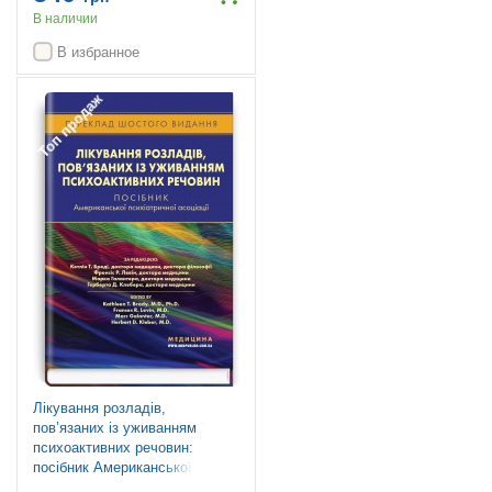
В наличии
В избранное
Топ продаж
Лікування розладів,
пов’язаних із уживанням
психоактивних речовин:
посібник Американської
психіатричної асоціації: 6-е