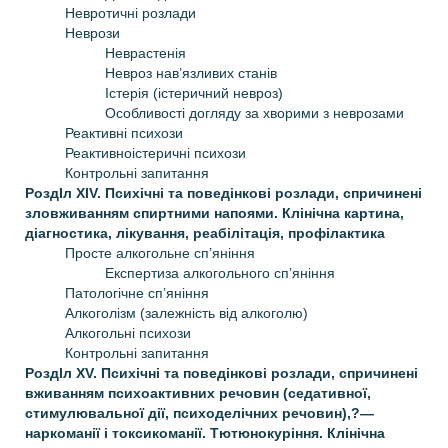
Невротичні розлади
Неврози
Неврастенія
Невроз нав’язливих станів
Iстерія (істеричний невроз)
Особливості догляду за хворими з неврозами
Реактивні психози
Реактивно­істеричні психози
Контрольні запитання
РоздIл XIV. Психічні та поведінкові розлади, спричинені
зловживанням спиртними напоями. Клінічна картина,
діагностика, лікування, реабілітація, профілактика
Просте алкогольне сп’яніння
Експертиза алкогольного сп’яніння
Патологічне сп’яніння
Алкоголізм (залежність від алкоголю)
Алкогольні психози
Контрольні запитання
РоздIл XV. Психічні та поведінкові розлади, спричинені
вживанням психоактивних речовин (седативної,
стимулювальної дії, психоделічних речовин),?—
наркоманії і токсикоманії. Тютюнокуріння. Клінічна