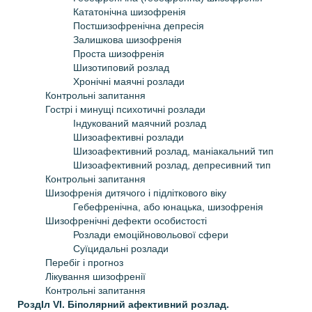
Кататонічна шизофренія
Постшизофренічна депресія
Залишкова шизофренія
Проста шизофренія
Шизотиповий розлад
Хронічні маячні розлади
Контрольні запитання
Гострі і минущі психотичні розлади
Iндукований маячний розлад
Шизоафективні розлади
Шизоафективний розлад, маніакальний тип
Шизоафективний розлад, депресивний тип
Контрольні запитання
Шизофренія дитячого і підліткового віку
Гебефренічна, або юнацька, шизофренія
Шизофренічні дефекти особистості
Розлади емоційно­вольової сфери
Суїцидальні розлади
Перебіг і прогноз
Лікування шизофренії
Контрольні запитання
РоздIл VI. Біполярний афективний розлад.