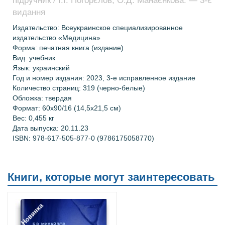
підручник / І.І. Погорєлов, О.Д. Манаєнкова. — 3-є
видання
Издательство:
Всеукраинское специализированное
издательство «Медицина»
Форма: печатная книга (издание)
Вид: учебник
Язык: украинский
Год и номер издания: 2023, 3-е исправленное издание
Количество страниц:
319 (черно-белые)
Обложка: твердая
Формат: 60х90/16
(14,5х21,5 см)
Вес: 0,455 кг
Дата выпуска: 20.11.23
ISBN: 978-617-505-877-0 (9786175058770)
Книги, которые могут заинтересовать
Новинка