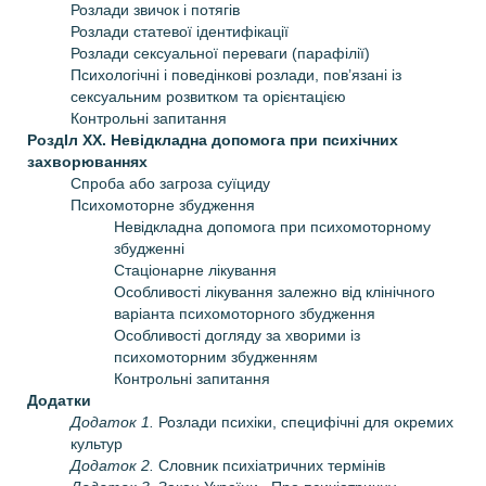
Розлади звичок і потягів
Розлади статевої ідентифікації
Розлади сексуальної переваги (парафілії)
Психологічні і поведінкові розлади, пов’язані із
сексуальним розвитком та орієнтацією
Контрольні запитання
РоздIл XX. Невідкладна допомога при психічних
захворюваннях
Спроба або загроза суїциду
Психомоторне збудження
Невідкладна допомога при психомоторному
збудженні
Стаціонарне лікування
Особливості лікування залежно від клінічного
варіанта психомоторного збудження
Особливості догляду за хворими із
психомоторним збудженням
Контрольні запитання
Додатки
Додаток 1.
Розлади психіки, специфічні для окремих
культур
Додаток 2.
Словник психіатричних термінів