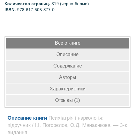
Количество страниц:
319 (черно-белые)
ISBN:
978-617-505-877-0
Все о книге
Описание
Содержание
Авторы
Характеристики
Отзывы (1)
Описание книги
Психіатрія і наркологія:
підручник / І.І. Погорєлов, О.Д. Манаєнкова. — 3-є
видання