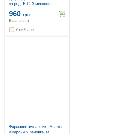
за ред. Б.С. Зіменковського.
— 3-є вид., випр.
960
грн
В наявності
У вибране
Новинка
Фармацевтична хімія. Аналіз
лікарських речовин за