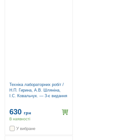
Техніка лабораторних робіт /
Н.П. Гирина, А.В. Шляніна,
І.С. Ковальчук. — 3-є видання
630
грн
В наявності
У вибране