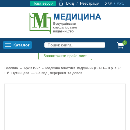
Нова версія
Вхід
Реєстрація
УКР
/
РУС
/
0
Каталог
Toggle
navigation
Завантажити прайс-лист
0
Головна
Архів книг
Медична генетика: підручник (ВНЗ І—ІІІ р. а.) /
Г.Й. Путинцева. — 2-е вид., переробл. та допов.