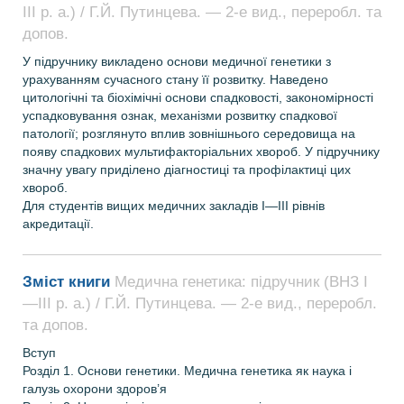
ІІІ р. а.) / Г.Й. Путинцева. — 2-е вид., переробл. та
допов.
У підручнику викладено основи медичної генетики з
урахуванням сучасного стану її розвитку. Наведено
цитологічні та біохімічні основи спадковості, закономірності
успадковування ознак, механізми розвитку спадкової
патології; розглянуто вплив зовнішнього середовища на
появу спадкових мультифакторіальних хвороб. У підручнику
значну увагу приділено діагностиці та профілактиці цих
хвороб.
Для студентів вищих медичних закладів І—ІІІ рівнів
акредитації.
Зміст книги
Медична генетика: підручник (ВНЗ І
—ІІІ р. а.) / Г.Й. Путинцева. — 2-е вид., переробл.
та допов.
Вступ
Розділ 1. Основи генетики. Медична генетика як наука і
галузь охорони здоров’я