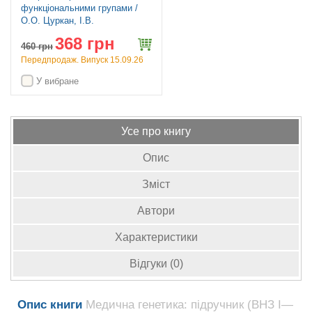
функціональними групами /
О.О. Цуркан, І.В.
Ніженковська, О.О.
368 грн
Глушаченко. — 4-е видання
460
грн
Передпродаж. Випуск 15.09.26
У вибране
Усе про книгу
Опис
Зміст
Автори
Характеристики
Відгуки (0)
Опис книги
Медична генетика: підручник (ВНЗ І—