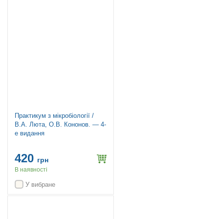
Практикум з мікробіології /
В.А. Люта, О.В. Кононов. — 4-
е видання
420
грн
В наявності
У вибране
Топ продажів