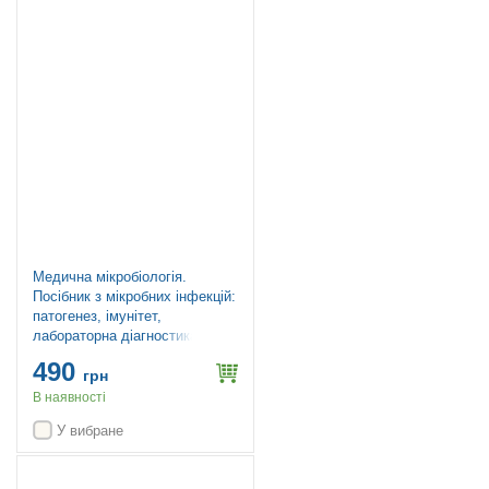
Медична мікробіологія.
Посібник з мікробних інфекцій:
патогенез, імунітет,
лабораторна діагностика та
контроль: 19-е видання: у 2
490
томах. Том 2 / Майкл Р.
грн
Барер, Вілл Ірвінг, Ендрю
В наявності
Свонн, Нелюн Перера
У вибране