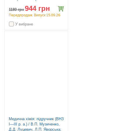
В.А. Люта, О.В. Кононов. — 3-
944 грн
є видання
1180
грн
Передпродаж. Випуск 15.09.26
У вибране
Медична хімія: підручник (ВНЗ
І—ІІІ р. а.) / В.П. Музиченко,
Д.Д. Луцевич, Л.П. Яворська;