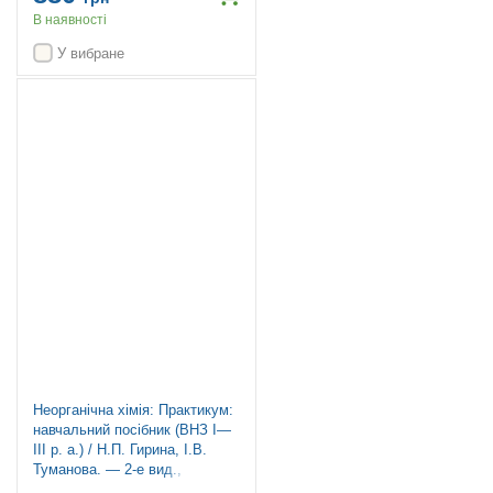
В наявності
У вибране
Неорганічна хімія: Практикум:
навчальний посібник (ВНЗ I—
III р. а.) / Н.П. Гирина, І.В.
Туманова. — 2-е вид.,
переробл. і допов.