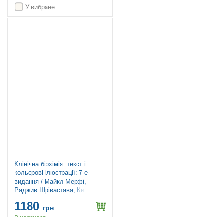
У вибране
Топ продажів
Клінічна біохімія: текст і
кольорові ілюстрації: 7-е
видання / Майкл Мерфі,
Раджив Шрівастава, Кевін
Дінс
1180
грн