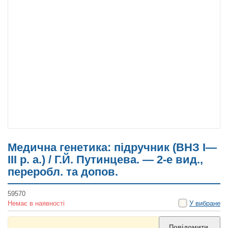
Медична генетика: підручник (ВНЗ І—
ІІІ р. а.) / Г.Й. Путинцева. — 2-е вид.,
переробл. та допов.
59570
Немає в наявності
У вибране
Повідомити,