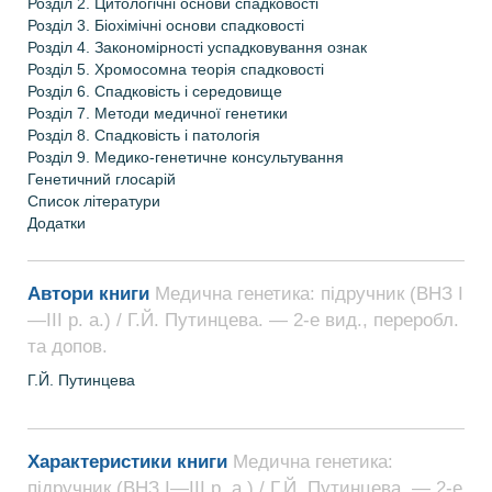
Розділ 2. Цитологічні основи спадковості
Розділ 3. Біохімічні основи спадковості
Розділ 4. Закономірності успадковування ознак
Розділ 5. Хромосомна теорія спадковості
Розділ 6. Спадковість і середовище
Розділ 7. Методи медичної генетики
Розділ 8. Спадковість і патологія
Розділ 9. Медико-генетичне консультування
Генетичний глосарій
Список літератури
Додатки
Автори книги
Медична генетика: підручник (ВНЗ І
—ІІІ р. а.) / Г.Й. Путинцева. — 2-е вид., переробл.
та допов.
Г.Й.
Путинцева
Характеристики книги
Медична генетика:
підручник (ВНЗ І—ІІІ р. а.) / Г.Й. Путинцева. — 2-е