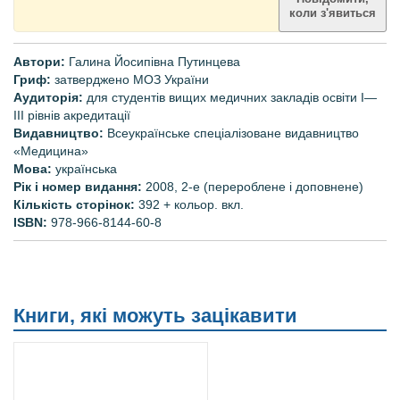
коли з'явиться
Автори:
Галина Йосипівна
Путинцева
Гриф:
затверджено МОЗ України
Аудиторія:
для студентів вищих медичних закладів освіти I—
IІІ рівнів акредитації
Видавництво:
Всеукраїнське спеціалізоване видавництво
«Медицина»
Мова:
українська
Рік і номер видання:
2008, 2-е (перероблене і доповнене)
Кількість сторінок:
392 + кольор. вкл.
ISBN:
978-966-8144-60-8
Книги, які можуть зацікавити