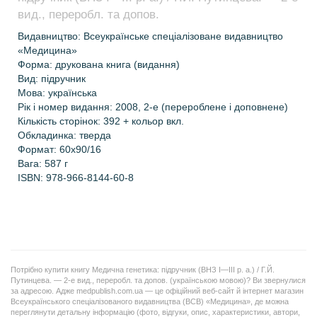
вид., переробл. та допов.
Видавництво: Всеукраїнське спеціалізоване видавництво
«Медицина»
Форма: друкована книга (видання)
Вид: підручник
Мова: українська
Рік і номер видання: 2008, 2-е (перероблене і доповнене)
Кількість сторінок: 392 + кольор вкл.
Обкладинка: тверда
Формат: 60х90/16
Вага: 587 г
ISBN: 978-966-8144-60-8
Потрібно купити книгу Медична генетика: підручник (ВНЗ І—ІІІ р. а.) / Г.Й.
Путинцева. — 2-е вид., переробл. та допов. (українською мовою)? Ви звернулися
за адресою. Адже medpublish.com.ua — це офіційний веб-сайт й інтернет магазин
Всеукраїнського спеціалізованого видавництва (ВСВ) «Медицина», де можна
переглянути детальну інформацію (фото, відгуки, опис, характеристики, автори,