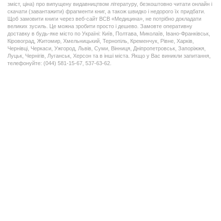
зміст, ціна) про випущену видавництвом літературу, безкоштовно читати онлайн і
скачати (завантажити) фрагменти книг, а також швидко і недорого їх придбати.
Щоб замовити книги через веб-сайт ВСВ «Медицина», не потрібно докладати
великих зусиль. Це можна зробити просто і дешево. Замовте оперативну
доставку в будь-яке місто по Україні: Київ, Полтава, Миколаїв, Івано-Франківськ,
Кіровоград, Житомир, Хмельницький, Тернопіль, Кременчук, Рівне, Харків,
Чернівці, Черкаси, Ужгород, Львів, Суми, Вінниця, Дніпропетровськ, Запоріжжя,
Луцьк, Чернігів, Луганськ, Херсон та в інші міста. Якщо у Вас виникли запитання,
телефонуйте: (044) 581-15-67, 537-63-62.