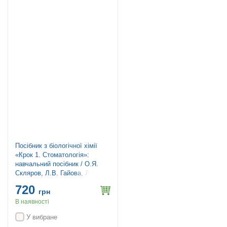
Посібник з біологічної хімії
«Крок 1. Стоматологія»:
навчальний посібник / О.Я.
Скляров, Л.В. Гайова, Л.В.
Яніцька, З.М. Скоробогатова,
720
О.П. Хаврона, Т.І. Бондарчук
грн
В наявності
У вибране