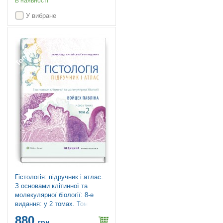
В наявності
У вибране
Топ продажів
Гістологія: підручник і атлас.
З основами клітинної та
молекулярної біології: 8-е
видання: у 2 томах. Том 2 /
Войцех Павліна, Майкл Г.
880
Росс
грн