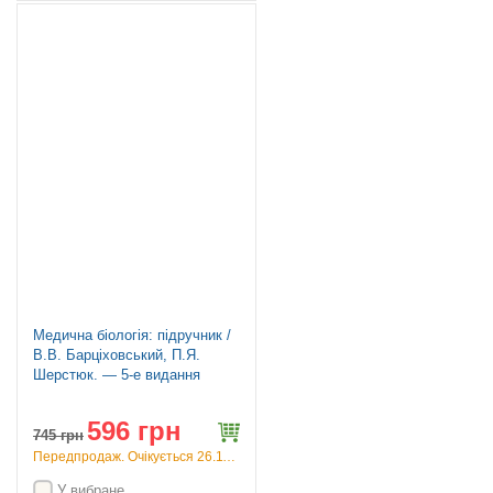
Знижка 20%
Медична біологія: підручник /
В.В. Барціховський, П.Я.
Шерстюк. — 5-е видання
596 грн
745
грн
Передпродаж. Очікується 26.11.26
У вибране