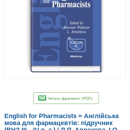
Читать фрагмент (PDF)
English for Pharmacists = Англійська
мова для фармацевтів: підручник
(ВНЗ ІІІ—ІV р. а.) / Л.Я. Аврахова, І.О.