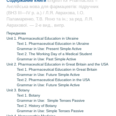
Содержание книги
English for Pharmacists =
Англійська мова для фармацевтів: підручник
(ВНЗ ІІІ—ІV р. а.) / Л.Я. Аврахова, І.О.
Паламаренко, Т.В. Яхно та ін.; за ред. Л.Я.
Аврахової. — 2-е вид., випр.
Передмова
Unit 1. Pharmaceutical Education in Ukraine
Text 1. Pharmaceutical Education in Ukraine
Grammar in Use: Present Simple Active
Text 2. The Working Day of a Medical Student
Grammar in Use: Past Simple Active
Unit 2. Pharmaceutical Education in Great Britain and the USA
Text 1. Pharmaceutical Education in Great Britain
Grammar in Use: Future Simple Active
Text 2. Pharmaceutical Education in the USA
Grammar in Use: Future Simple Active
Unit 3. Botany
Text 1. Botany
Grammar in Use: Simple Tenses Passive
Text 2. History of Botany
Grammar in Use: Simple Tenses Passive