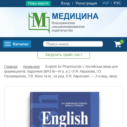
Нова версія
Вход
Регистрация
УКР
/
РУС
/
0
Каталог
Toggle
navigation
Загрузить прайс-лист
0
Главная
Архив книг
English for Pharmacists = Англійська мова для
фармацевтів: підручник (ВНЗ ІІІ—ІV р. а.) / Л.Я. Аврахова, І.О.
Паламаренко, Т.В. Яхно та ін.; за ред. Л.Я. Аврахової. — 2-е вид., випр.