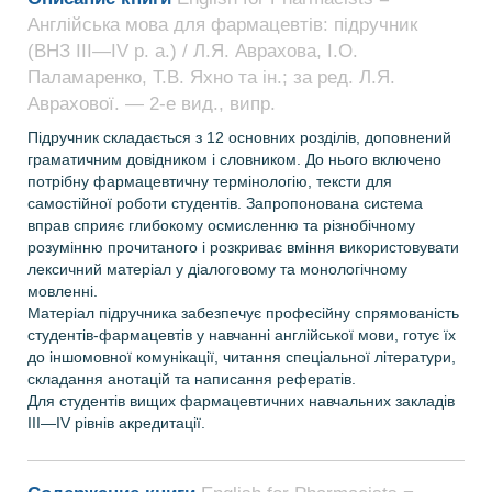
Англійська мова для фармацевтів: підручник
(ВНЗ ІІІ—ІV р. а.) / Л.Я. Аврахова, І.О.
Паламаренко, Т.В. Яхно та ін.; за ред. Л.Я.
Аврахової. — 2-е вид., випр.
Підручник складається з 12 основних розділів, доповнений
граматичним довідником і словником. До нього включено
потрібну фармацевтичну термінологію, тексти для
самостійної роботи студентів. Запропонована система
вправ сприяє глибокому осмисленню та різнобічному
розумінню прочитаного і розкриває вміння використовувати
лексичний матеріал у діалоговому та монологічному
мовленні.
Матеріал підручника забезпечує професійну спрямованість
студентів-фармацевтів у навчанні англійської мови, готує їх
до іншомовної комунікації, читання спеціальної літератури,
складання анотацій та написання рефератів.
Для студентів вищих фармацевтичних навчальних закладів
III—IV рівнів акредитації.