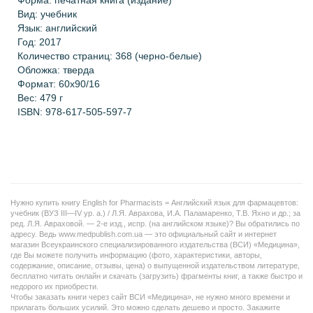
Форма: печатная книга (издание)
Вид: учебник
Язык: английский
Год: 2017
Количество страниц:
368 (черно-белые)
Обложка: тверда
Формат: 60х90/16
Вес: 479 г
ISBN:
978-617-505-597-7
Нужно купить книгу English for Pharmacists = Английский язык для фармацевтов:
учебник (ВУЗ ІІІ—ІV ур. а.) / Л.Я. Аврахова, И.А. Паламаренко, Т.В. Яхно и др.; за
ред. Л.Я. Авраховой. — 2-е изд., испр. (на английском языке)? Вы обратились по
адресу. Ведь www.medpublish.com.ua — это официальный сайт и интернет
магазин Всеукраинского специализированного издательства (ВСИ) «Медицина»,
где Вы можете получить информацию (фото, характеристики, авторы,
содержание, описание, отзывы, цена) о выпущенной издательством литературе,
бесплатно читать онлайн и скачать (загрузить) фрагменты книг, а также быстро и
недорого их приобрести.
Чтобы заказать книги через сайт ВСИ «Медицина», не нужно много времени и
прилагать больших усилий. Это можно сделать дешево и просто. Закажите