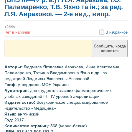
Паламаренко, Т.В. Яхно та ін.; за ред.
Л.Я. Аврахової. — 2-е вид., випр.
74685
Нет в наличии
В избранное
Сообщить, когда
появится
Авторы:
Людмила Яковлевна Аврахова, Инна Алексеевна
Паламаренко, Татьяна Владимировна Яхно и др.; за
редакцией Людмилы Яковлевны Авраховой
Гриф:
утверджено МОН Украины
Аудитория:
для
студентов
высших
фармацевтических
учебных
заведений
III—IV
уровней
аккредитации
Издательство:
Всеукраинское специализированное
издательство «Медицина»
Язык:
английский
Год:
2017
Количество страниц:
368 (черно-белые)
ISBN:
978-617-505-597-7