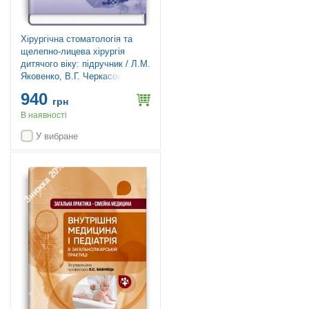
Хірургічна стоматологія та
щелепно-лицева хірургія
дитячого віку: підручник / Л.М.
Яковенко, В.Г. Черкасов, І.Л.
Чехова та ін. — 2-е видання
940
грн
В наявності
У вибране
Знижка 20%