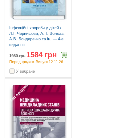
Інфекційні хвороби у дітей /
Л.I. Чернишова, А.П. Волоха,
А.В. Бондаренко та ін. — 4-е
видання
1584 грн
1980
грн
Передпродаж. Випуск 12.11.26
У вибране
Топ продажів