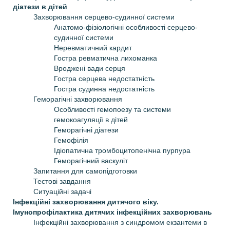
діатези в дітей
Захворювання серцево-судинної системи
Анатомо-фізіологічні особливості серцево-
судинної системи
Неревматичний кардит
Гостра ревматична лихоманка
Вроджені вади серця
Гостра серцева недостатність
Гостра судинна недостатність
Геморагічні захворювання
Особливості гемопоезу та системи
гемокоагуляції в дітей
Геморагічні діатези
Гемофілія
Ідіопатична тромбоцитопенічна пурпура
Геморагічний васкуліт
Запитання для самопідготовки
Тестові завдання
Ситуаційні задачі
Інфекційні захворювання дитячого віку.
Імунопрофілактика дитячих інфекційних захворювань
Інфекційні захворювання з синдромом екзантеми в