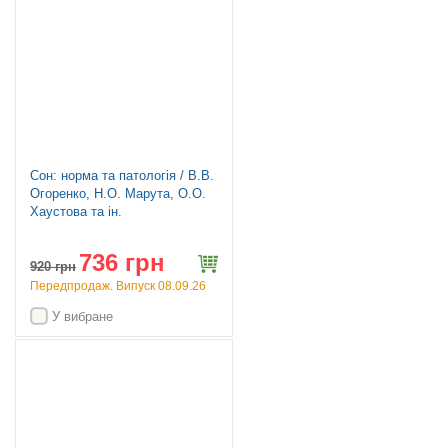
Сон: норма та патологія / В.В.
Огоренко, Н.О. Марута, О.О.
Хаустова та ін.
736 грн
920
грн
Передпродаж. Випуск 08.09.26
У вибране
Топ продажів