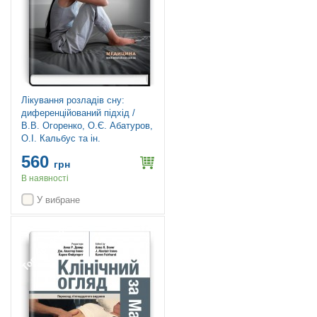
Лікування розладів сну:
диференційований підхід /
В.В. Огоренко, О.Є. Абатуров,
О.І. Кальбус та ін.
560
грн
В наявності
У вибране
Топ продажів