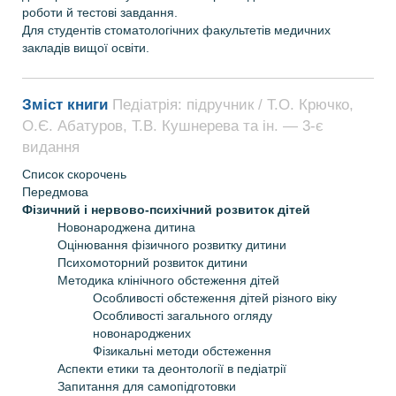
роботи й тестові завдання.
Для студентів стоматологічних факультетів медичних
закладів вищої освіти.
Зміст книги
Педіатрія: підручник / Т.О. Крючко,
О.Є. Абатуров, Т.В. Кушнерева та ін. — 3-є
видання
Список скорочень
Передмова
Фізичний і нервово-психічний розвиток дітей
Новонароджена дитина
Оцінювання фізичного розвитку дитини
Психомоторний розвиток дитини
Методика клінічного обстеження дітей
Особливості обстеження дітей різного віку
Особливості загального огляду
новонароджених
Фізикальні методи обстеження
Аспекти етики та деонтології в педіатрії
Запитання для самопідготовки