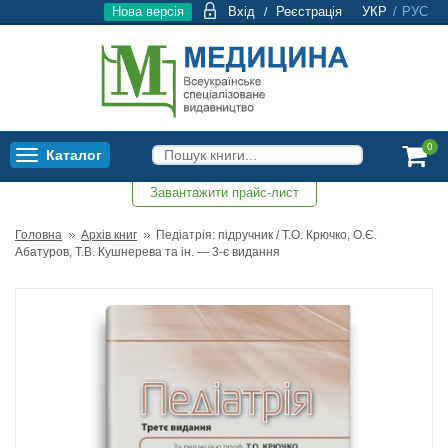
Нова версія
Вхід
Реєстрація
УКР
/
РУС
/
0
Каталог
Toggle
navigation
Завантажити прайс-лист
0
Головна
Архів книг
Педіатрія: підручник / Т.О. Крючко, О.Є.
Абатуров, Т.В. Кушнерева та ін. — 3-є видання