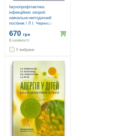
Імунопрофілактика
інфекційних хвороб:
навчально-методичний
посібник / Л.І. Чернишова, Ф.І.
Лапій, А.П. Волоха та ін. — 3-
670
є видання
грн
В наявності
У вибране