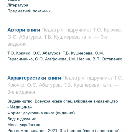
Література
Предметний покажчик
Автори книги
Педіатрія: підручник / Т.О. Крючко,
О.Є. Абатуров, Т.В. Кушнерева та ін. — 3-є
видання
Т.О. Крючко, О.Є. Абатуров, Т.В. Кушнерева, О.М.
Герасименко, О.О. Агафонова, І.М. Несіна, В.П. Остапенко
Характеристики книги
Педіатрія: підручник / Т.О.
Крючко, О.Є. Абатуров, Т.В. Кушнерева та ін. —
3-є видання
Видавництво: Всеукраїнське спеціалізоване видавництво
«Медицина»
Форма: друкована книга (видання)
Вид: підручник
Мова: українська
Рік і номер видання
: 2021, 3-є (перероблене і доповнене)