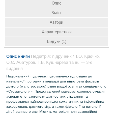
Опис
Зміст
Автори
Характеристики
Відгуки (1)
Опис книги
Педіатрія: підручник / Т.О. Крючко,
О.Є. Абатуров, Т.В. Кушнерева та ін. — 3-є
видання
Національний підручник підготовлено відповідно до
навчальної програми з педіатрії для підготовки фахівців
другого (магістерського) рівня вищої освіти за спеціальністю
«Стоматологія». Представлений матеріал охоплює сучасні
аспекти етіопатогенезу, діагностики, лікування та
профілактики найпоширеніших соматичних та інфекційних
захворювань дитячого віку, а також фізіології та патології
дітей раннього віку. Містить матеріали для самостійної