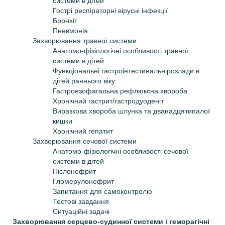
системи в дітей
Гострі респіраторні вірусні інфекції
Бронхіт
Пневмонія
Захворювання травної системи
Анатомо-фізіологічні особливості травної
системи в дітей
Функціональні гастроінтестинальнірозлади в
дітей раннього віку
Гастроезофагальна рефлюксна хвороба
Хронічний гастрит/гастродуоденіт
Виразкова хвороба шлунка та дванадцятипалої
кишки
Хронічний гепатит
Захворювання сечової системи
Анатомо-фізіологічні особливості сечової
системи в дітей
Пієлонефрит
Гломерулонефрит
Запитання для самоконтролю
Тестові завдання
Ситуаційні задачі
Захворювання серцево-судинної системи і геморагічні