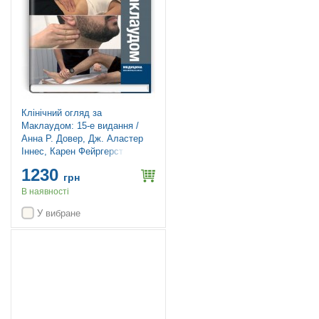
Клінічний огляд за
Маклаудом: 15-е видання /
Анна Р. Довер, Дж. Аластер
Іннес, Карен Фейргерст
1230
грн
В наявності
У вибране
Новинка