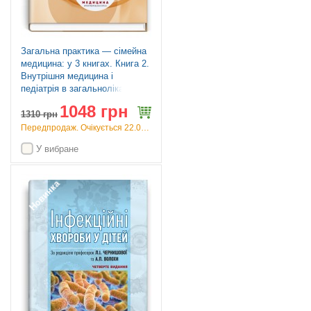
Загальна практика — сімейна
медицина: у 3 книгах. Книга 2.
Внутрішня медицина і
педіатрія в загальнолікарській
практиці: підручник / Л.С.
1048 грн
Бабінець, М.Ю. Бабаніна, В.I.
1310
грн
Величко та ін.
Передпродаж. Очікується 22.09.26
У вибране
Новинка