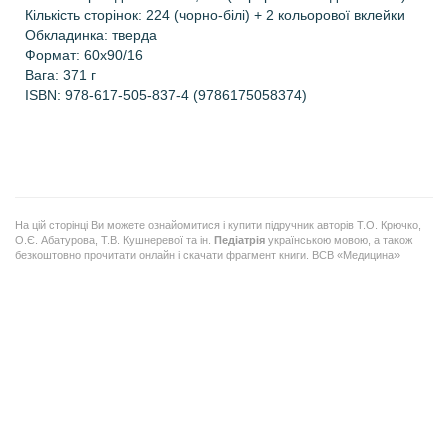
Кількість сторінок:
224 (чорно-білі) + 2 кольорової вклейки
Обкладинка: тверда
Формат: 60х90/16
Вага:
371 г
ISBN:
978-617-505-837-4 (9786175058374)
На цій сторінці Ви можете ознайомитися і купити підручник авторів Т.О. Крючко,
О.Є. Абатурова, Т.В. Кушнеревої та ін.
Педіатрія
українською мовою, а також
безкоштовно прочитати онлайн і скачати фрагмент книги. ВСВ «Медицина»