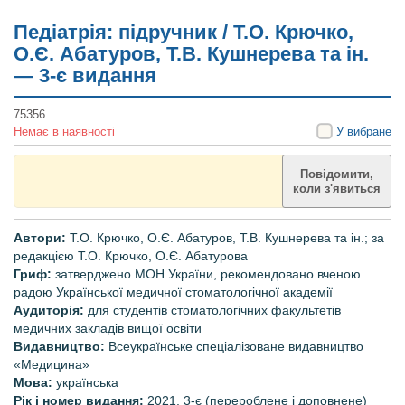
Педіатрія: підручник / Т.О. Крючко,
О.Є. Абатуров, Т.В. Кушнерева та ін.
— 3-є видання
75356
Немає в наявності
У вибране
Повідомити,
коли з'явиться
Автори:
Т.О. Крючко, О.Є. Абатуров, Т.В. Кушнерева та ін.; за
редакцією Т.О. Крючко, О.Є. Абатурова
Гриф:
затверджено МОН України,
рекомендовано вченою
радою Української медичної стоматологічної академії
Аудиторія:
для студентів стоматологічних факультетів
медичних закладів вищої освіти
Видавництво:
Всеукраїнське спеціалізоване видавництво
«Медицина»
Мова:
українська
Рік і номер видання
:
2021, 3-є (перероблене і доповнене)