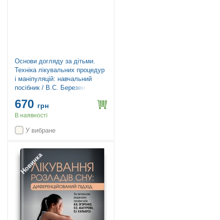
Основи догляду за дітьми.
Техніка лікувальних процедур
і маніпуляцій: навчальний
посібник / В.С. Березенко,
О.В. Тяжка, А.М. Антошкіна та
670
ін. — 3-є видання
грн
В наявності
У вибране
Новинка