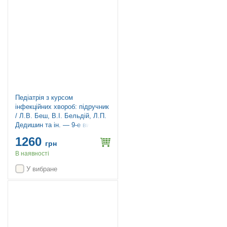
Педіатрія з курсом
інфекційних хвороб: підручник
/ Л.В. Беш, В.I. Бельдій, Л.П.
Дедишин та ін. — 9-е видання
1260
грн
В наявності
У вибране
Новинка