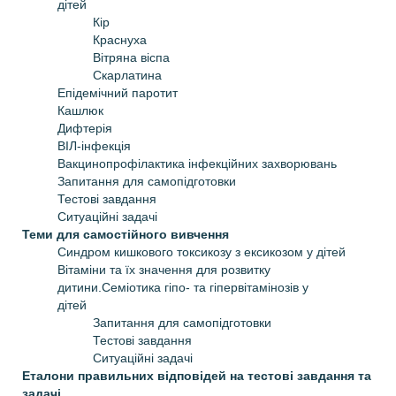
дітей
Кір
Краснуха
Вітряна віспа
Скарлатина
Епідемічний паротит
Кашлюк
Дифтерія
ВІЛ-інфекція
Вакцинопрофілактика інфекційних захворювань
Запитання для самопідготовки
Тестові завдання
Ситуаційні задачі
Теми для самостійного вивчення
Синдром кишкового токсикозу з ексикозом у дітей
Вітаміни та їх значення для розвитку
дитини.Семіотика гіпо- та гіпервітамінозів у
дітей
Запитання для самопідготовки
Тестові завдання
Ситуаційні задачі
Еталони правильних відповідей на тестові завдання та
задачі