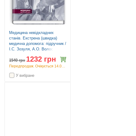
Медицина невідкладних
станів. Екстрена (швидка)
медична допомога: підручник /
I.С. Зозуля, А.О. Волосовець,
О.Г. Шекера та ін. — 5-е
1232 грн
видання
1540
грн
Передпродаж. Очікується 14.09.26
У вибране
Топ продажів