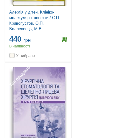
Алергія у дітей. Клініко-
молекулярні аспекти / С.П.
Кривопустов, О.П.
Волосовець, М.В.
Кривопустова, С.Д. Юр’єв
440
грн
В наявності
У вибране
Топ продажів